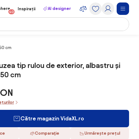
chere
AI designer
Inspirații
40
250 cm
uzea tip rulou de exterior, albastru și
 250 cm
RON
ețurilor
Către magazin VidaXL.ro
ace
Comparaţie
Urmărește prețul