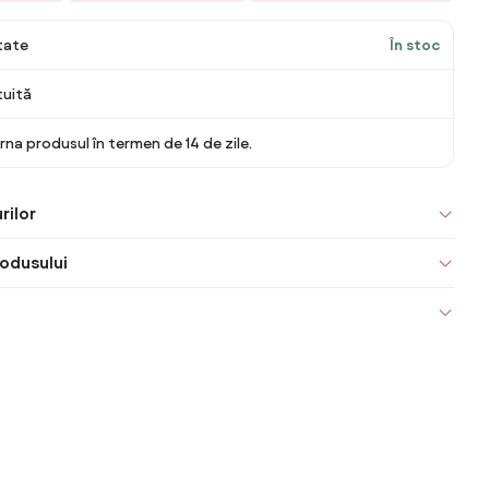
itate
În stoc
tuită
rna produsul în termen de 14 de zile.
rilor
odusului