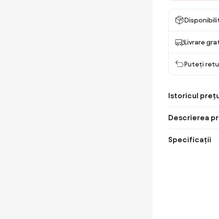
Disponibil
Livrare gra
Puteți retu
Istoricul prețu
Descrierea pr
Specificații