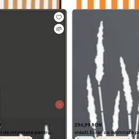
N
296,99 RON
n de intimitate pentru
vidaXL Ecran de intimitate 