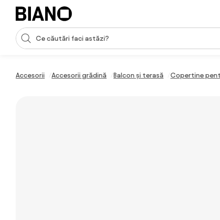
Sari peste navigare, accesează conținutul
Introducerea căutării
Sari peste conținut, mergi la subsol
Accesorii
Accesorii grădină
Balcon și terasă
Copertine pent