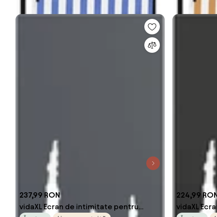
237,99 RON
224,99 RO
vidaXL Ecran de intimitate pentru
vidaXL Ecra