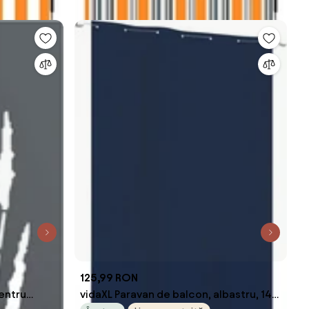
125,99 RON
pentru
vidaXL Paravan de balcon, albastru, 140