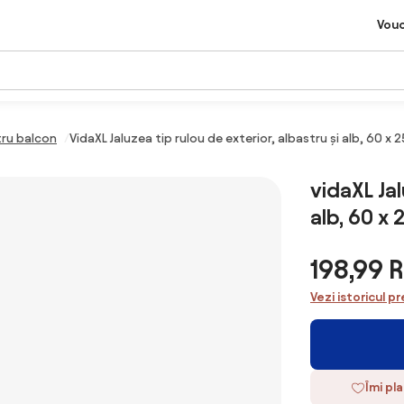
Vou
ru balcon
VidaXL Jaluzea tip rulou de exterior, albastru și alb, 60 x 
vidaXL Jal
alb, 60 x
198,99 
Vezi istoricul pr
Îmi pl