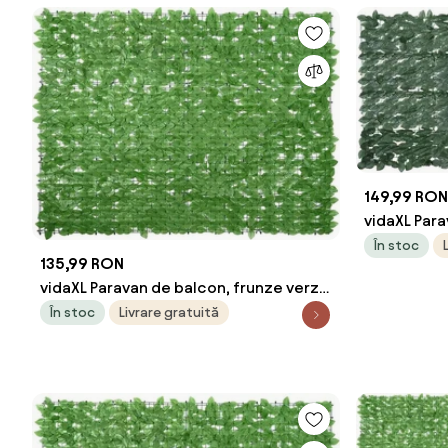
149,99 RON
vidaXL Para
închis, 20
În stoc
135,99 RON
vidaXL Paravan de balcon, frunze verzi,
200x150 cm
În stoc
Livrare gratuită