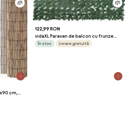
122,99 RON
vidaXL Paravan de balcon cu frunze
verde închis, 200x75 cm
În stoc
Livrare gratuită
0x90 cm,