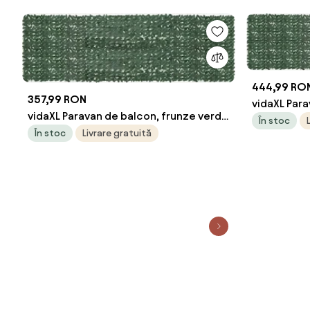
444,99 RO
357,99 RON
vidaXL Para
vidaXL Paravan de balcon, frunze verde
închis, 60
În stoc
închis, 500x150 cm
În stoc
Livrare gratuită