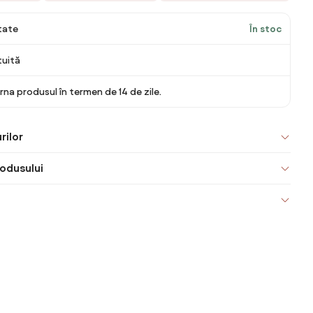
itate
În stoc
tuită
rna produsul în termen de 14 de zile.
rilor
odusului