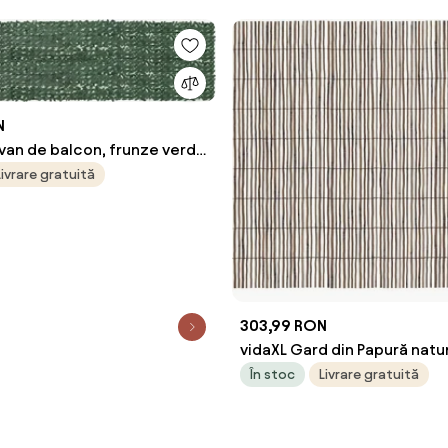
N
van de balcon, frunze verde
0x150 cm
Livrare gratuită
303,99 RON
vidaXL Gard din Papură natur
140 cm Stuf
În stoc
Livrare gratuită