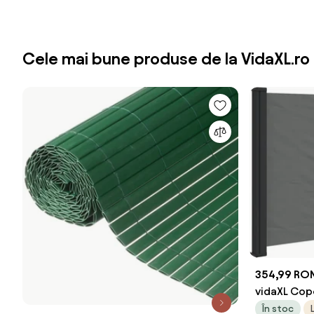
Cele mai bune produse de la VidaXL.ro
354,99 RO
vidaXL Cope
antracit 1
În stoc