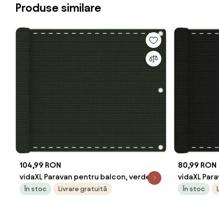
Produse similare
104,99 RON
80,99 RON
vidaXL Paravan pentru balcon, verde
vidaXL Para
închis, 75x600 ,HDPE
portocaliu
În stoc
Livrare gratuită
În stoc