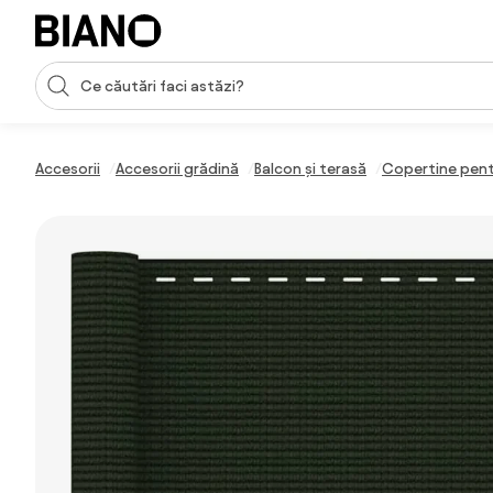
Sari peste navigare, accesează conținutul
Introducerea căutării
Sari peste conținut, mergi la subsol
Accesorii
Accesorii grădină
Balcon și terasă
Copertine pent