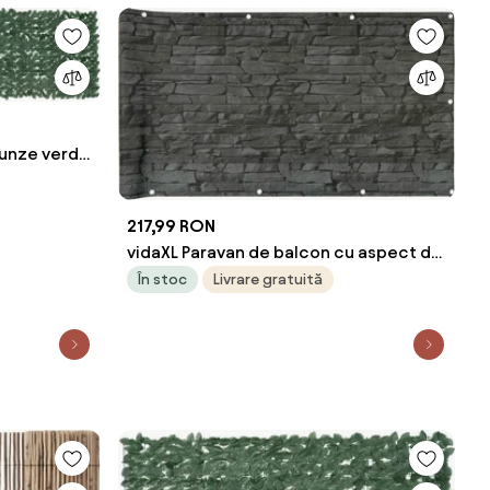
runze verde
217,99 RON
vidaXL Paravan de balcon cu aspect de
piatră, gri, 600x120 cm, PVC
În stoc
Livrare gratuită