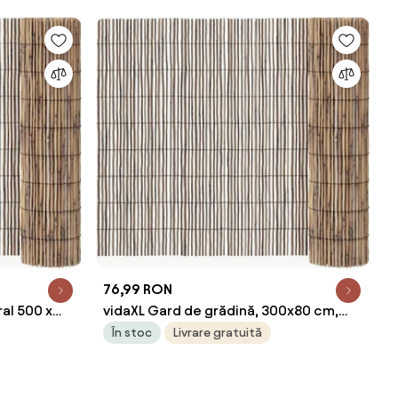
76,99 RON
al 500 x
vidaXL Gard de grădină, 300x80 cm,
stuf
În stoc
Livrare gratuită