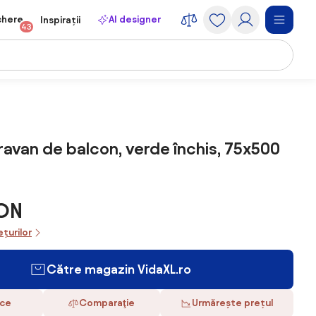
chere
AI designer
Inspirații
43
ravan de balcon, verde închis, 75x500
RON
ețurilor
Către magazin VidaXL.ro
ace
Comparaţie
Urmărește prețul