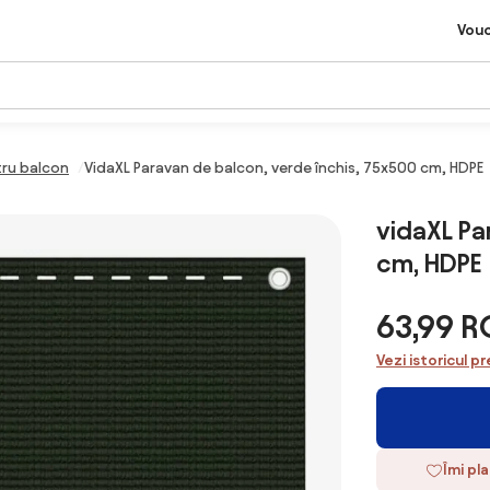
Vou
ru balcon
VidaXL Paravan de balcon, verde închis, 75x500 cm, HDPE
vidaXL Pa
cm, HDPE
63,99 
Vezi istoricul pr
Îmi pl