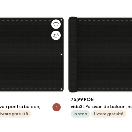
75,99 RON
van pentru balcon,
vidaXL Paravan de balcon, n
, 75x400 cm, HDPE
75x500 cm, HDPE
Livrare gratuită
În stoc
Livrare gratuită