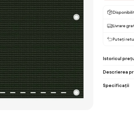
Disponibil
Livrare gra
Puteți retu
Istoricul prețu
Descrierea pr
Specificații