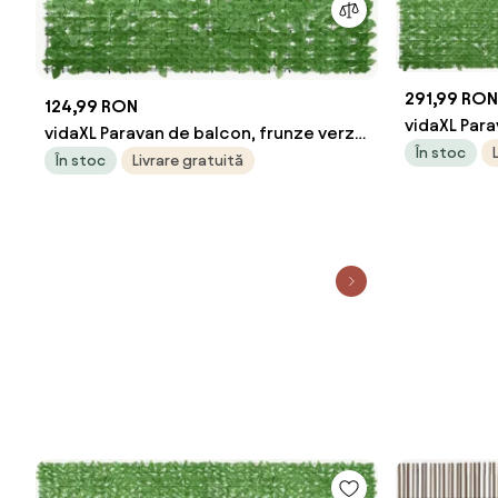
291,99 RON
124,99 RON
vidaXL Para
vidaXL Paravan de balcon, frunze verzi,
400x150 c
În stoc
200x75 cm
În stoc
Livrare gratuită