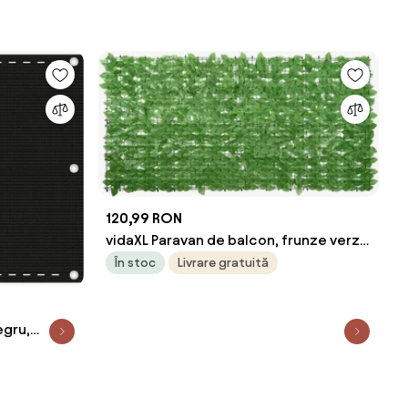
120,99 RON
vidaXL Paravan de balcon, frunze verzi,
200x100 cm
În stoc
Livrare gratuită
egru,