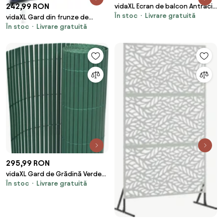
242,99 RON
vidaXL Ecran de balcon Antracit
În stoc
Livrare gratuită
100 x 800 cm Material Oxford
vidaXL Gard din frunze de
În stoc
Livrare gratuită
arbust artificiale, 6 buc., verde,
50x50 cm
295,99 RON
vidaXL Gard de Grădină Verde
În stoc
Livrare gratuită
150 x 500 cm PVC