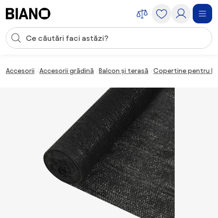
Sari peste navigare, accesează conținutul
Introducerea căutării
Sari peste conținut, mergi la subsol
Accesorii
Accesorii grădină
Balcon și terasă
Copertine pentru b