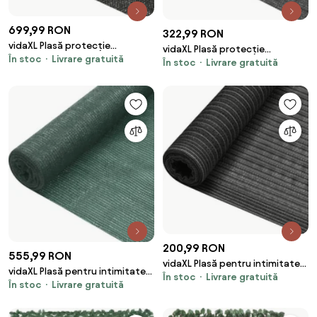
699,99 RON
322,99 RON
vidaXL Plasă protecție
vidaXL Plasă protecție
În stoc
Livrare gratuită
intimitate, negru, 2x50 m,
În stoc
Livrare gratuită
intimitate, negru, 1,8x50 m,
HDPE, 150 g/m²
HDPE, 75 g/m²
200,99 RON
555,99 RON
vidaXL Plasă pentru intimitate,
vidaXL Plasă pentru intimitate,
În stoc
Livrare gratuită
antracit, 1x25 m, HDPE, 195 g/m²
În stoc
Livrare gratuită
verde, 3,6x50 m, HDPE, 75 g/m²