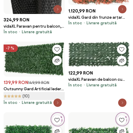
1.120,99 RON
vidaXL Gard din frunze arțar
324,99 RON
În stoc
Livrare gratuită
artificiale 24 buc roșu deschis
vidaXL Paravan pentru balcon,
40x60 cm
În stoc
Livrare gratuită
negru, 500x80 cm, poliratan
-7 %
122,99 RON
vidaXL Paravan de balcon cu
139,99 RON
149,99 RON
În stoc
Livrare gratuită
frunze verde închis, 200x75 cm
Outsunny Gard Artificial Iederă
PE Anti-UV pentru Intimitate și
(10)
Decor Verde Închis 300x100cm |
În stoc
Livrare gratuită
Aosom Romania