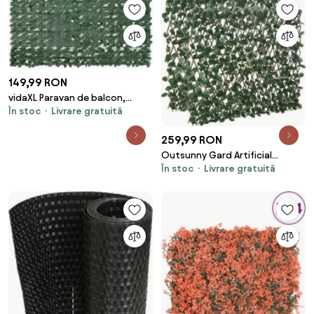
149,99 RON
vidaXL Paravan de balcon,
În stoc
Livrare gratuită
frunze verde închis, 200x100
cm
259,99 RON
Outsunny Gard Artificial
În stoc
Livrare gratuită
Extensibil cu 2 Secțiuni din
Poliester și Ratan, 200x100 cm,
Verde | Aosom Romania