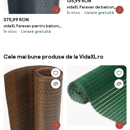
135,99 RON
vidaXL Paravan de balcon,
În stoc
Livrare gratuită
frunze verzi, 200x150 cm
375,99 RON
vidaXL Paravan pentru balcon,
În stoc
Livrare gratuită
antracit, 600x80 cm, poliratan
Cele mai bune produse de la VidaXL.ro