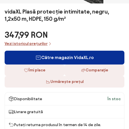
vidaXL Plasă protecție intimitate, negru,
1,2x50 m, HDPE, 150 g/m²
347,99 RON
Vezi istoricul prețurilor
Către magazin VidaXL.ro
Îmi place
Comparaţie
Urmărește prețul
Disponibilitate
În stoc
Livrare gratuită
Puteți returna produsul în termen de 14 de zile.