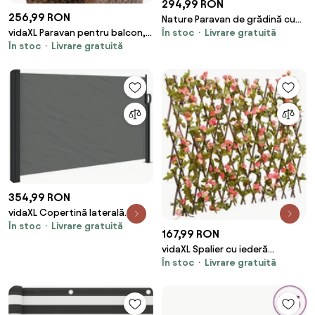
294,99 RON
256,99 RON
Nature Paravan de grădină cu
În stoc
Livrare gratuită
vidaXL Paravan pentru balcon,
două fețe, verde, 1,5 x 3 m, PVC
În stoc
Livrare gratuită
maro și negru, 400x80 cm,
poliratan
354,99 RON
vidaXL Copertină laterală
În stoc
Livrare gratuită
retractabilă antracit 117x300
167,99 RON
cm
vidaXL Spalier cu iederă
În stoc
Livrare gratuită
artificială extensibil, roz închis,
180x60 cm