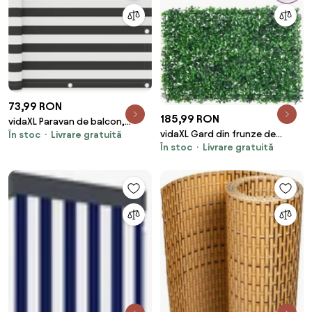
73,99 RON
185,99 RON
vidaXL Paravan de balcon,
vidaXL Gard din frunze de
În stoc
Livrare gratuită
antracit și alb, 75x400 cm,
În stoc
Livrare gratuită
arbust artificiale, 6 buc., verde,
țesătură oxford
40x60 cm