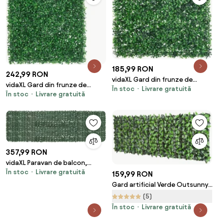
185,99 RON
242,99 RON
vidaXL Gard din frunze de
vidaXL Gard din frunze de
În stoc
Livrare gratuită
arbust artificiale, 6 buc., verde,
În stoc
Livrare gratuită
arbust artificiale, 6 buc., verde,
40x60 cm
50x50 cm
357,99 RON
vidaXL Paravan de balcon,
În stoc
Livrare gratuită
frunze verde închis, 500x150
159,99 RON
cm
Gard artificial Verde Outsunny,
1X3m, iedera artificiala, frunze
(5)
artificiale | Aosom RO
În stoc
Livrare gratuită