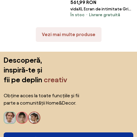
561,99 RON
vidaXL Ecran de intimitate Gri
În stoc
Livrare gratuită
100 x 50 x 180 cm Oțel
Vezi mai multe produse
Sari peste subsol, revino la începutul paginii
Descoperă,
inspiră-te și
fii pe deplin
creativ
Obține acces la toate funcțiile și fii
parte a comunității Home&Decor.