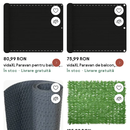
80,99 RON
75,99 RON
vidaXL Paravan pentru balcon,
vidaXL Paravan de balcon,
În stoc
Livrare gratuită
În stoc
Livrare gratuită
portocaliu, 75x400 cm, HDPE
negru, 75x500 cm, HDPE