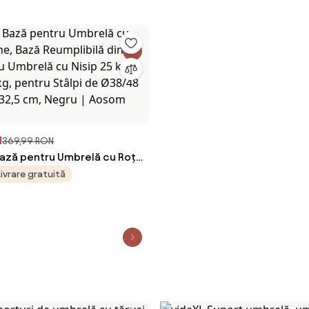
N
369,99 RON
ază pentru Umbrelă cu Roți
 Bază Reumplibilă din HDPE
Livrare gratuită
elă cu Nisip 25 kg sau Apă
ru Stâlpi de Ø38/48 mm,
 cm, Negru | Aosom