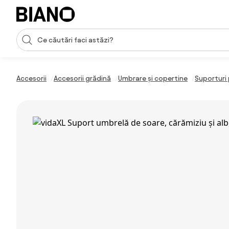
Sari peste navigare, accesează conținutul
Introducerea căutării
Sari peste conținut, mergi la subsol
Accesorii
Accesorii grădină
Umbrare și copertine
Suporturi