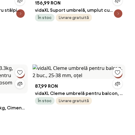
156,99 RON
u stâlpi
vidaXL Suport umbrelă, umplut cu
apă/nisip, maro, 20 L, plastic ratan
În stoc
Livrare gratuită
87,99 RON
vidaXL Cleme umbrelă pentru balcon, 2
buc., 25-38 mm, oțel
În stoc
Livrare gratuită
kg, Ciment,
mbrelă
mania