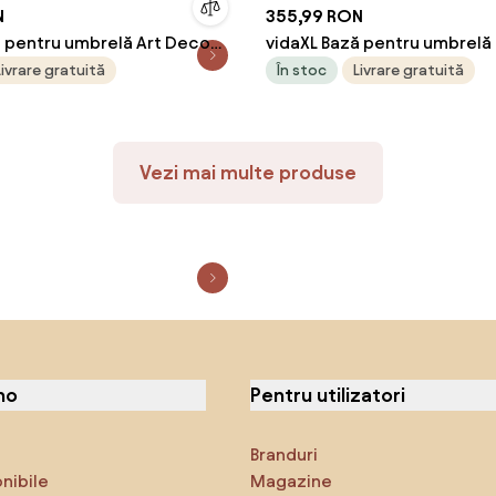
N
355,99 RON
ă pentru umbrelă Art Deco
vidaXL Bază pentru umbrelă
x 39.5 cm Fier
Galben Ø 45 x 33 cm Beton
Livrare gratuită
În stoc
Livrare gratuită
Vezi mai multe produse
no
Pentru utilizatori
Branduri
onibile
Magazine