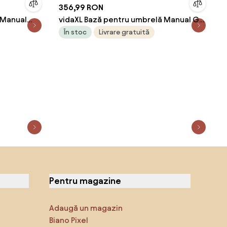
356,99 RON
 Manual
vidaXL Bază pentru umbrelă Manual Gri
deschis Ø 45 x 33 cm Beton
În stoc
Livrare gratuită
Pentru magazine
Adaugă un magazin
Biano Pixel