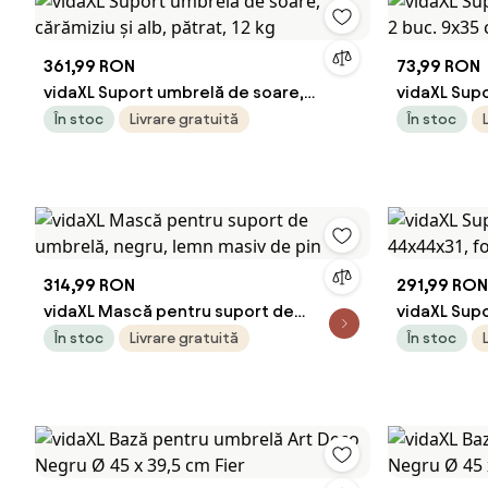
361,99 RON
73,99 RON
vidaXL Suport umbrelă de soare,
vidaXL Supo
cărămiziu și alb, pătrat, 12 kg
buc. 9x35 c
În stoc
Livrare gratuită
În stoc
314,99 RON
291,99 RON
vidaXL Mască pentru suport de
vidaXL Supo
umbrelă, negru, lemn masiv de pin
44x44x31, 
În stoc
Livrare gratuită
În stoc