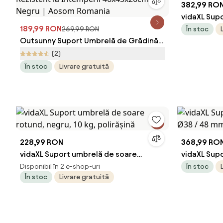
382,99 RO
vidaXL Sup
189,99 RON
și alb, pătr
269,99 RON
În stoc
Outsunny Suport Umbrelă de Grădină
cu Bază de Umplere Apă/Nisip HDPE
(2)
Rezistent la Intemperii 46x45x26cm
În stoc
Livrare gratuită
Negru | Aosom Romania
228,99 RON
368,99 RO
vidaXL Suport umbrelă de soare
vidaXL Supo
rotund, negru, 10 kg, polirășină
Ø38 / 48 mm
Disponibil în 2 e-shop-uri
În stoc
În stoc
Livrare gratuită