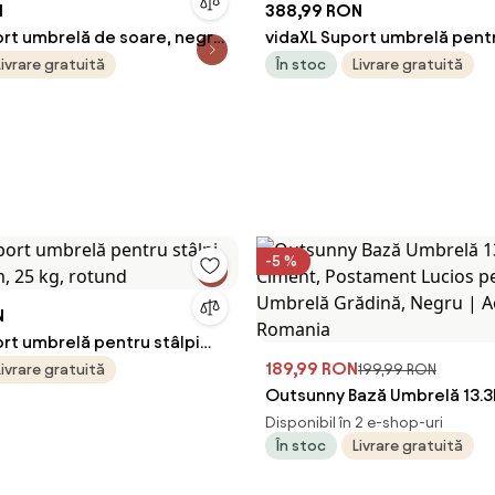
N
388,99 RON
ort umbrelă de soare, negru
vidaXL Suport umbrelă pentr
at, 12 kg
Ø38 / 48 mm, 27 kg, rotund
Livrare gratuită
În stoc
Livrare gratuită
-5 %
N
rt umbrelă pentru stâlpi
, 25 kg, rotund
189,99 RON
Livrare gratuită
199,99 RON
Outsunny Bază Umbrelă 13.3
Postament Lucios pentru U
Disponibil în 2 e-shop-uri
În stoc
Livrare gratuită
Grădină, Negru | Aosom Ro