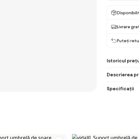
Disponibil
Livrare gra
Puteți retu
Istoricul prețu
Descrierea pr
Specificații