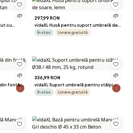
297,99 RON
lut cu
vidaXL Husă pentru suport umbrelă de
ratan
soare, lemn
În stoc
Livrare gratuită
336,99 RON
din fontă,
vidaXL Suport umbrelă pentru stâlpi
Ø38 / 48 mm, 25 kg, rotund
În stoc
Livrare gratuită