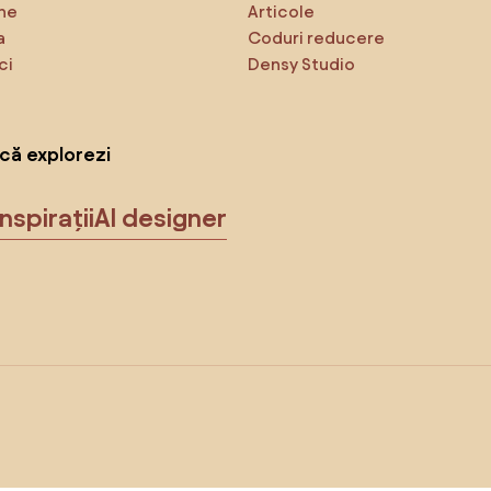
ne
Articole
a
Coduri reducere
ci
Densy Studio
că explorezi
Inspirații
AI designer