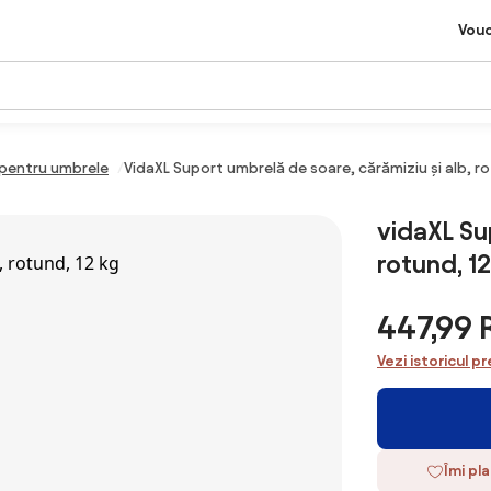
Vou
 pentru umbrele
VidaXL Suport umbrelă de soare, cărămiziu și alb, ro
vidaXL Su
rotund, 12
447,99
Vezi istoricul pr
Îmi pl