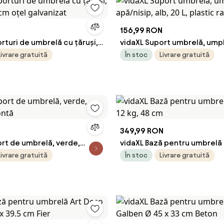
156,99 RON
rturi de umbrelă cu țăruși, 2
vidaXL Suport umbrelă, ump
m oțel galvanizat
apă/nisip, alb, 20 L, plastic 
Livrare gratuită
În stoc
Livrare gratuită
349,99 RON
rt de umbrelă, verde,
vidaXL Bază pentru umbrelă 
fontă
12 kg, 48 cm
Livrare gratuită
În stoc
Livrare gratuită