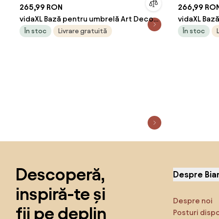
265,99 RON
266,99 RO
vidaXL Bază pentru umbrelă Art Deco
vidaXL Baz
Negru Ø 45 x 39,5 cm Fier
Negru Ø 45 
În stoc
Livrare gratuită
În stoc
Sari peste subsol, revino la începutul paginii
Descoperă,
Despre Bia
inspiră-te și
Despre noi
fii pe deplin
Posturi disp