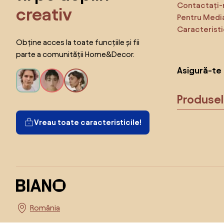
Contactați-
creativ
Pentru Medi
Caracteristi
Obține acces la toate funcțiile și fii
parte a comunității Home&Decor.
Asigură-te 
Produse
Vreau toate caracteristicile!
Alege țara