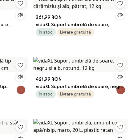
361,99 RON
oare,
vidaXL Suport umbrelă de soare,
cărămiziu și alb, pătrat, 12 kg
În stoc
Livrare gratuită
421,99 RON
tip
vidaXL Suport umbrelă de soare, negru
9 cm
și alb, rotund, 12 kg
În stoc
Livrare gratuită