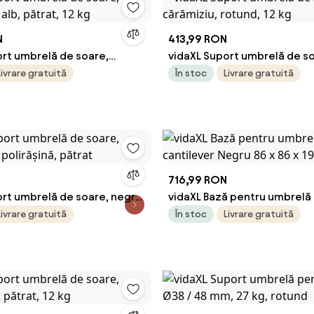
N
413,99 RON
ort umbrelă de soare,
vidaXL Suport umbrelă de s
 alb, pătrat, 12 kg
cărămiziu, rotund, 12 kg
Livrare gratuită
În stoc
Livrare gratuită
716,99 RON
rt umbrelă de soare, negru,
vidaXL Bază pentru umbrelă 
șină, pătrat
cantilever Negru 86 x 86 x 1
Livrare gratuită
În stoc
Livrare gratuită