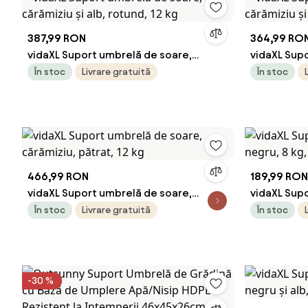
387,99 RON
364,99 RO
vidaXL Suport umbrelă de soare,
vidaXL Sup
cărămiziu și alb, rotund, 12 kg
cărămiziu și
În stoc
Livrare gratuită
În stoc
466,99 RON
189,99 RON
vidaXL Suport umbrelă de soare,
vidaXL Supo
cărămiziu, pătrat, 12 kg
8 kg, poliră
În stoc
Livrare gratuită
În stoc
-30 %