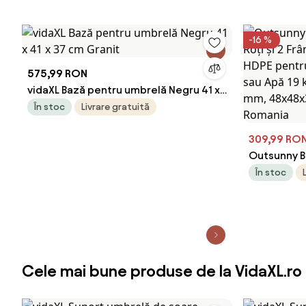
-16 %
575,99 RON
vidaXL Bază pentru umbrelă Negru 41 x
41 x 37 cm Granit
În stoc
Livrare gratuită
309,99 RO
Outsunny B
și 2 Frâne,
În stoc
pentru Umbr
19 kg, pent
48x48x32,5
Romania
Cele mai bune produse de la VidaXL.ro