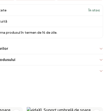
itate
În stoc
tuită
rna produsul în termen de 14 de zile.
rilor
odusului