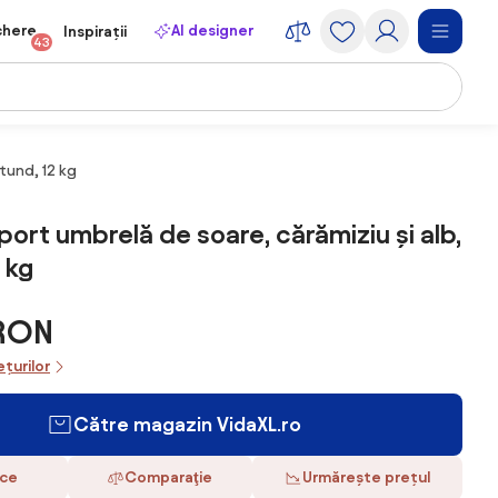
chere
AI designer
Inspirații
43
tund, 12 kg
port umbrelă de soare, cărămiziu și alb,
 kg
 RON
ețurilor
Către magazin VidaXL.ro
ace
Comparaţie
Urmărește prețul