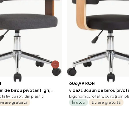
N
606,99 RON
n de birou pivotant, gri,
vidaXL Scaun de birou pivot
tativ, cu roți din plastic
Ergonomic, rotativ, cu roți din pl
 și material textil
lemn curbat și piele ecolog
Livrare gratuită
În stoc
Livrare gratuită