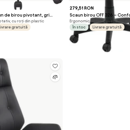
N
279,51 RON
n de birou pivotant, gri
Scaun birou OFF 326 – Conf
tativ, cu roți din plastic
Ergonomic, rotativ, cu roți din pl
 curbat și textil
ergonomic, design simplu, t
Livrare gratuită
În stoc
Livrare gratuită
textilă, negru