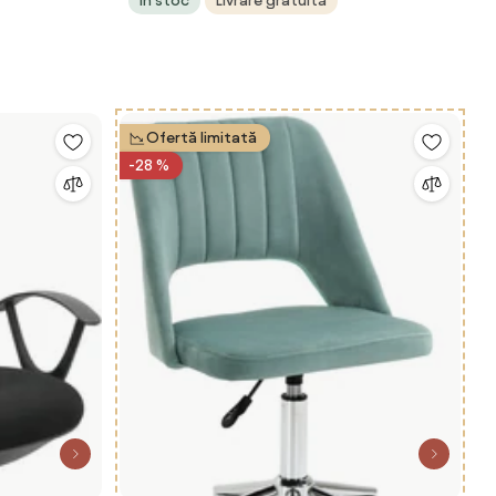
În stoc
Livrare gratuită
Ofertă limitată
-28 %