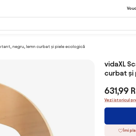
Vou
otant, negru, lemn curbat și piele ecologică
vidaXL Sc
curbat și
631,99 
Vezi istoricul pr
Îmi pl