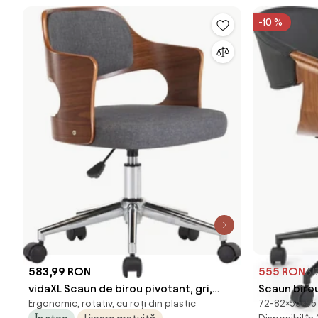
-10 %
583,99 RON
555 RON
61
vidaXL Scaun de birou pivotant, gri,
Scaun birou
Ergonomic, rotativ, cu roți din plastic
72-82×55×55 c
lemn curbat și material textil
placaj/pie