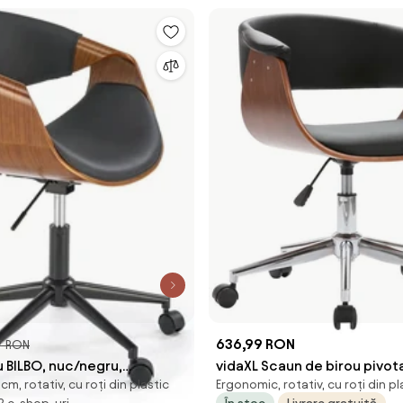
636,99 RON
7 RON
 BILBO, nuc/negru,
vidaXL Scaun de birou pivot
m, rotativ, cu roți din plastic
Ergonomic, rotativ, cu roți din pl
le ecologica/metal,
lemn curbat și piele ecolog