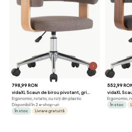
798,99 RON
552,99 RO
vidaXL Scaun de birou pivotant, gri
vidaXL Scau
Ergonomic, rotativ, cu roți din plastic
Ergonomic, ro
taupe, lemn curbat și textil
lemn curbat
Disponibil în 2 e-shop-uri
În stoc
În stoc
Livrare gratuită