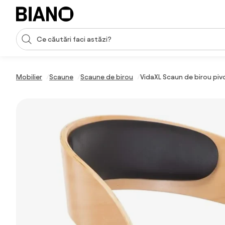
Sari peste navigare, accesează conținutul
Introducerea căutării
Sari peste conținut, mergi la subsol
Mobilier
Scaune
Scaune de birou
VidaXL Scaun de birou piv