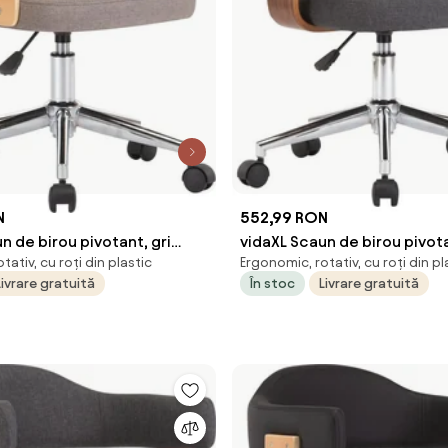
N
552,99 RON
n de birou pivotant, gri
vidaXL Scaun de birou pivota
tativ, cu roți din plastic
Ergonomic, rotativ, cu roți din pl
 curbat și textil
lemn curbat și material texti
Livrare gratuită
În stoc
Livrare gratuită