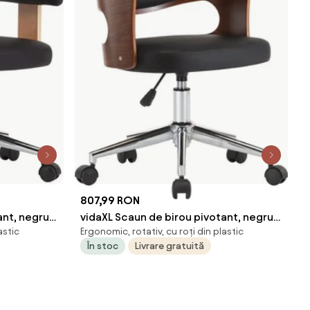
807,99 RON
ant, negru,
vidaXL Scaun de birou pivotant, negru,
astic
Ergonomic, rotativ, cu roți din plastic
ică
lemn curbat și piele ecologică
În stoc
Livrare gratuită