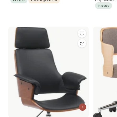
În stoc
Livrare gratuită
Disponibil în
55x55x72/
În stoc