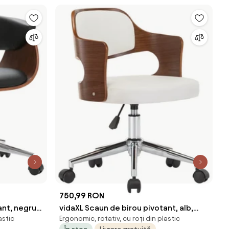
750,99 RON
ant, negru,
vidaXL Scaun de birou pivotant, alb,
astic
Ergonomic, rotativ, cu roți din plastic
ică
lemn curbat și piele ecologică