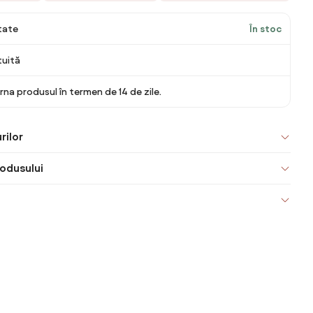
itate
În stoc
tuită
rna produsul în termen de 14 de zile.
rilor
odusului