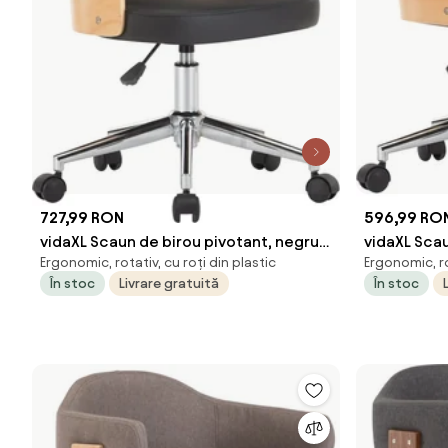
727,99 RON
596,99 RO
vidaXL Scaun de birou pivotant, negru,
vidaXL Scau
Ergonomic, rotativ, cu roți din plastic
Ergonomic, ro
lemn curbat și piele ecologică
taupe, lemn
În stoc
Livrare gratuită
În stoc