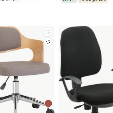
 2 e-shop-uri
În stoc
Livrare gratuită
8