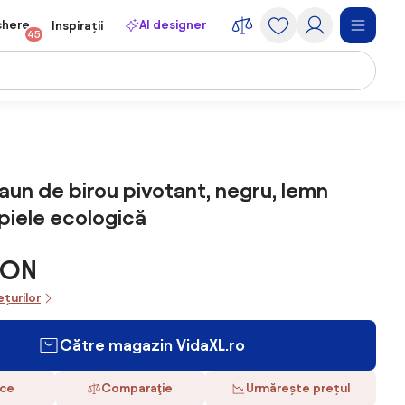
chere
AI designer
Inspirații
45
aun de birou pivotant, negru, lemn
 piele ecologică
RON
ețurilor
Către magazin VidaXL.ro
ace
Comparaţie
Urmărește prețul