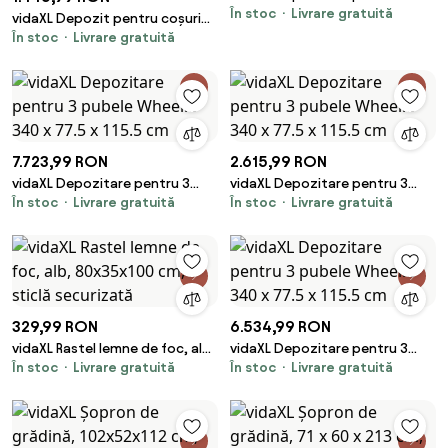
În stoc
Livrare gratuită
pubele Wheelie 340 x 77.5 x
vidaXL Depozit pentru coșuri
115.5 cm
În stoc
Livrare gratuită
cu capac cu mecanism pe gaz
pentru coș de 240L
7.723,99 RON
2.615,99 RON
vidaXL Depozitare pentru 3
vidaXL Depozitare pentru 3
În stoc
Livrare gratuită
În stoc
Livrare gratuită
pubele Wheelie 340 x 77.5 x
pubele Wheelie 340 x 77.5 x
115.5 cm
115.5 cm
329,99 RON
6.534,99 RON
vidaXL Rastel lemne de foc, alb,
vidaXL Depozitare pentru 3
În stoc
Livrare gratuită
În stoc
Livrare gratuită
80x35x100 cm, sticlă
pubele Wheelie 340 x 77.5 x
securizată
115.5 cm