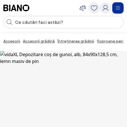
Sari peste navigare, accesează conținutul
Introducerea căutării
Sari peste conținut, mergi la subsol
Accesorii
Accesorii grădină
Întreținerea grădinii
Șoproane pentr