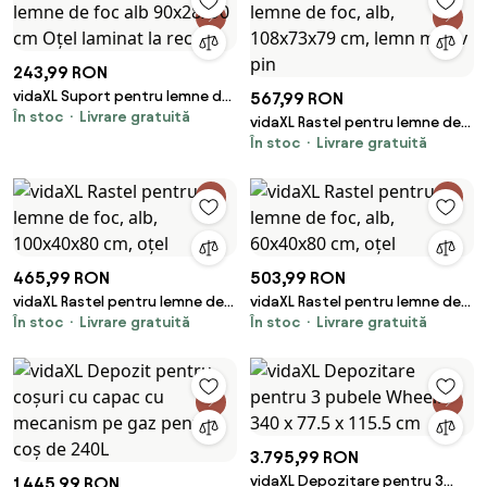
243,99 RON
vidaXL Suport pentru lemne de
567,99 RON
În stoc
Livrare gratuită
foc alb 90x28x90 cm Oțel
vidaXL Rastel pentru lemne de
laminat la rece
În stoc
Livrare gratuită
foc, alb, 108x73x79 cm, lemn
masiv pin
465,99 RON
503,99 RON
vidaXL Rastel pentru lemne de
vidaXL Rastel pentru lemne de
În stoc
Livrare gratuită
În stoc
Livrare gratuită
foc, alb, 100x40x80 cm, oțel
foc, alb, 60x40x80 cm, oțel
3.795,99 RON
vidaXL Depozitare pentru 3
1.445,99 RON