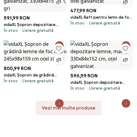
477,99 RON
vidaXL Raft pentru lemn de foc
591,99 RON
În stoc
Livrare gratuită
cu capac de ploaie otel
vidaXL Șopron depozitare
galvanizat
În stoc
Livrare gratuită
lemne, oțel galvanizat,
330x84x152 cm, gri
800,99 RON
vidaXL Șopron de grădină
596,99 RON
În stoc
Livrare gratuită
lemne de foc maro 245x98x159
vidaXL Șopron depozitare
cm oțel zincat
În stoc
Livrare gratuită
lemne, maro, 330x84x152 cm,
oțel galvanizat
Vezi mai multe produse