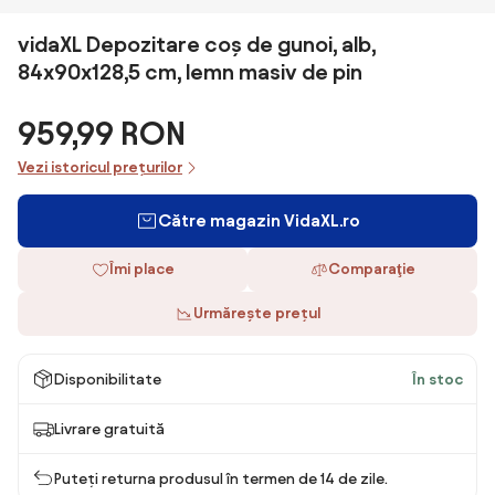
vidaXL Depozitare coș de gunoi, alb,
84x90x128,5 cm, lemn masiv de pin
959,99 RON
Vezi istoricul prețurilor
Către magazin VidaXL.ro
Îmi place
Comparaţie
Urmărește prețul
Disponibilitate
În stoc
Livrare gratuită
Puteți returna produsul în termen de 14 de zile.