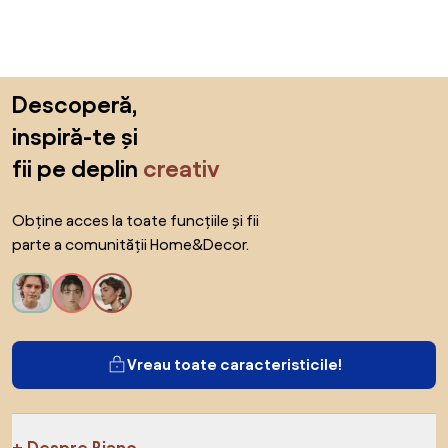
Sari peste subsol, revino la începutul paginii
Descoperă,
inspiră-te și
fii pe deplin
creativ
Obține acces la toate funcțiile și fii
parte a comunității Home&Decor.
Vreau toate caracteristicile!
Despre Biano