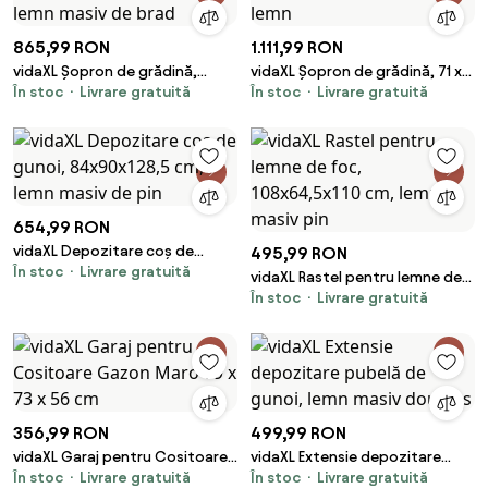
865,99 RON
1.111,99 RON
vidaXL Șopron de grădină,
vidaXL Șopron de grădină, 71 x
În stoc
Livrare gratuită
În stoc
Livrare gratuită
102x52x112 cm, lemn masiv de
60 x 213 cm, lemn
brad
654,99 RON
vidaXL Depozitare coș de
495,99 RON
În stoc
Livrare gratuită
gunoi, 84x90x128,5 cm, lemn
vidaXL Rastel pentru lemne de
masiv de pin
În stoc
Livrare gratuită
foc, 108x64,5x110 cm, lemn
masiv pin
356,99 RON
499,99 RON
vidaXL Garaj pentru Cositoare
vidaXL Extensie depozitare
În stoc
Livrare gratuită
În stoc
Livrare gratuită
Gazon Maro 79 x 73 x 56 cm
pubelă de gunoi, lemn masiv