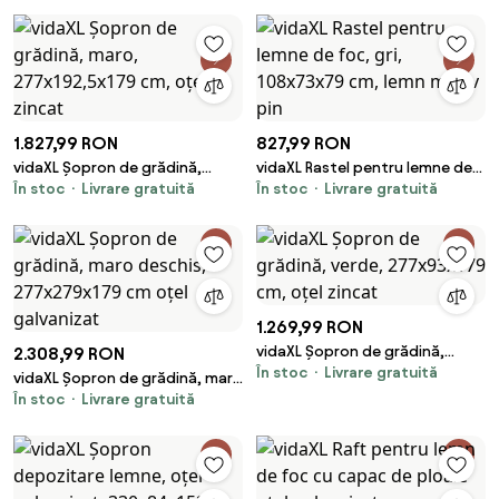
poliratan
1.827,99 RON
827,99 RON
vidaXL Șopron de grădină,
vidaXL Rastel pentru lemne de
În stoc
Livrare gratuită
În stoc
Livrare gratuită
maro, 277x192,5x179 cm, oțel
foc, gri, 108x73x79 cm, lemn
zincat
masiv pin
1.269,99 RON
vidaXL Șopron de grădină,
2.308,99 RON
În stoc
Livrare gratuită
verde, 277x93x179 cm, oțel
vidaXL Șopron de grădină, maro
zincat
În stoc
Livrare gratuită
deschis, 277x279x179 cm oțel
galvanizat