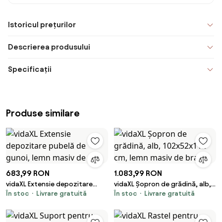
Istoricul prețurilor
Descrierea produsului
Specificații
Produse similare
683,99 RON
1.083,99 RON
vidaXL Extensie depozitare
vidaXL Șopron de grădină, alb,
În stoc
Livrare gratuită
În stoc
Livrare gratuită
pubelă de gunoi, lemn masiv de
102x52x112 cm, lemn masiv de
pin
brad