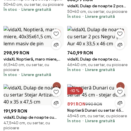
50×40 cm, cu sertar, cu picioare
maro, 40x35x50 cm
vidaXL Dulap de noapte 2 pcs
În stoc
Livrare gratuită
50×40 cm, cu sertar, cu picioare
Stejar Artizanal 40 x 35 x 50 cm
În stoc
Livrare gratuită
298,99 RON
740,99 RON
vidaXL Noptieră, maro miere,
vidaXL Dulap de noapte cu
61,5×40 cm, cu sertar, cu
46×40 cm, cu sertar, cu picioare
40x35x61,5 cm, lemn masiv de
sertar 2 pcs Negru și Aur 40 x
picioare
În stoc
Livrare gratuită
pin
33,5 x 46 cm
În stoc
Livrare gratuită
-10 %
891 RON
990 RON
Noptieră Dunari cu sertar 45
191,99 RON
45×45 cm, cu sertar, cu picioare
cm - stejar dunin
vidaXL Dulap de noapte cu
În stoc
Livrare gratuită
47,5×40 cm, cu sertar, cu
sertar Stejar Artizanal 40 x 35 x
picioare
47,5 cm