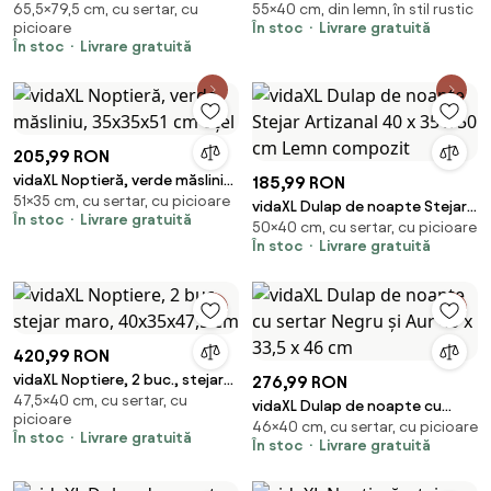
65,5×79,5 cm, cu sertar, cu
55×40 cm, din lemn, în stil rustic
miere, 79,5x38x65,5 cm lemn
miere, 40x34x55 cm, lemn
picioare
În stoc
Livrare gratuită
masiv de pin
masiv de pin
În stoc
Livrare gratuită
205,99 RON
vidaXL Noptieră, verde măsliniu,
185,99 RON
51×35 cm, cu sertar, cu picioare
35x35x51 cm oțel
vidaXL Dulap de noapte Stejar
În stoc
Livrare gratuită
50×40 cm, cu sertar, cu picioare
Artizanal 40 x 35 x 50 cm Lemn
În stoc
Livrare gratuită
compozit
420,99 RON
vidaXL Noptiere, 2 buc., stejar
276,99 RON
47,5×40 cm, cu sertar, cu
maro, 40x35x47,5 cm
vidaXL Dulap de noapte cu
picioare
46×40 cm, cu sertar, cu picioare
sertar Negru și Aur 40 x 33,5 x
În stoc
Livrare gratuită
În stoc
Livrare gratuită
46 cm