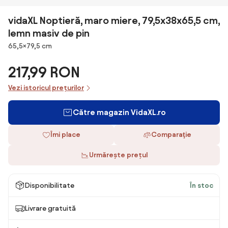
vidaXL Noptieră, maro miere, 79,5x38x65,5 cm,
lemn masiv de pin
Dimensiuni
65,5×79,5 cm
217,99 RON
Vezi istoricul prețurilor
Către magazin VidaXL.ro
Îmi place
Comparaţie
Urmărește prețul
Disponibilitate
În stoc
Livrare gratuită