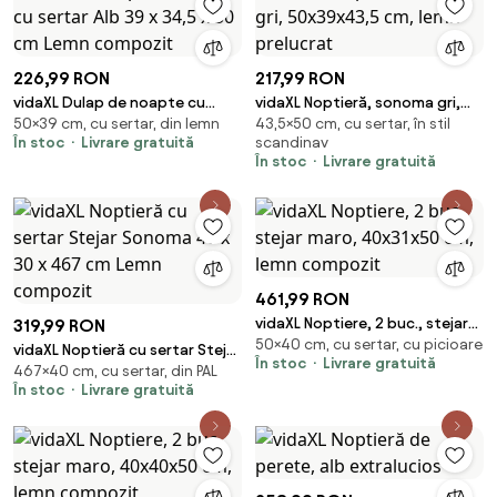
226,99 RON
217,99 RON
vidaXL Dulap de noapte cu
vidaXL Noptieră, sonoma gri,
50×39 cm, cu sertar, din lemn
43,5×50 cm, cu sertar, în stil
sertar Alb 39 x 34,5 x 50 cm
50x39x43,5 cm, lemn prelucrat
În stoc
Livrare gratuită
scandinav
Lemn compozit
În stoc
Livrare gratuită
461,99 RON
vidaXL Noptiere, 2 buc., stejar
319,99 RON
50×40 cm, cu sertar, cu picioare
maro, 40x31x50 cm, lemn
vidaXL Noptieră cu sertar Stejar
În stoc
Livrare gratuită
compozit
467×40 cm, cu sertar, din PAL
Sonoma 40 x 30 x 467 cm Lemn
În stoc
Livrare gratuită
compozit