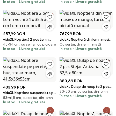
În stoc
Livrare gratuită
În stoc
Livrare gratuită
mango
compozit
257,99 RON
767,99 RON
vidaXL Noptieră 2 pcs Lemn
vidaXL Noptieră din lemn masiv
45×34 cm, cu sertar, cu picioare
Cu sertar, din lemn, mată
vechi 34 x 35,5 x 45 cm Lemn
de mango, turcoaz, pictată
În stoc
Livrare gratuită
În stoc
Livrare gratuită
compozit
manual
380,69 RON
vidaXL Dulap de noapte 2 pcs
433,99 RON
80×50 cm, cu sertar, din lemn
Stejar Artizanal 50 x 32,5 x
vidaXL Noptiere suspendate pe
În stoc
Livrare gratuită
80cm
53×41,5 cm, cu sertar, din lemn
perete, 2 buc, stejar maro,
În stoc
Livrare gratuită
41,5x36x53cm