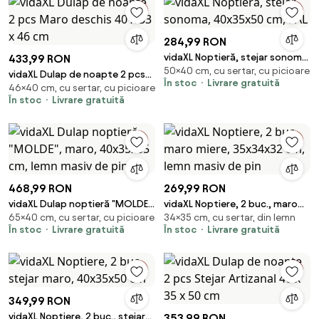
284,99 RON
vidaXL Noptieră, stejar sonoma,
433,99 RON
50×40 cm, cu sertar, cu picioare
40x35x50 cm, PAL
vidaXL Dulap de noapte 2 pcs
În stoc
Livrare gratuită
46×40 cm, cu sertar, cu picioare
Maro deschis 40 x 33 x 46 cm
În stoc
Livrare gratuită
468,99 RON
269,99 RON
vidaXL Dulap noptieră "MOLDE",
vidaXL Noptiere, 2 buc., maro
65×40 cm, cu sertar, cu picioare
34×35 cm, cu sertar, din lemn
maro, 40x35x65 cm, lemn
miere, 35x34x32 cm, lemn
În stoc
Livrare gratuită
În stoc
Livrare gratuită
masiv de pin
masiv de pin
349,99 RON
vidaXL Noptiere, 2 buc., stejar
353,99 RON