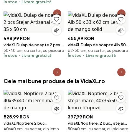
În stoc
Livrare gratuită
498,99 RON
455,99 RON
vidaXL Dulap de noapte 2 pcs
vidaXL Dulap de noapte Alb 50
50×40 cm, cu sertar, cu picioare
62×50 cm, cu sertar, cu picioare
Stejar Artizanal 40 x 35 x 50 cm
x 33 x 62 cm Lemn de mango
În stoc
Livrare gratuită
În stoc
Livrare gratuită
solid
Cele mai bune produse de la VidaXL.ro
525,99 RON
397,99 RON
vidaXL Noptiere 2 buc
vidaXL Noptiere, 2 buc., stejar
40×40 cm, cu sertar, din lemn
50×40 cm, cu sertar, cu picioare
40x35x40 cm lemn masiv de
maro, 40x35x50 cm, lemn