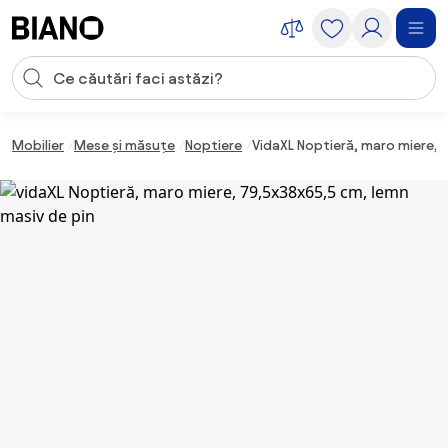
Sari peste navigare, accesează conținutul
Introducerea căutării
Sari peste conținut, mergi la subsol
Mobilier
Mese și măsuțe
Noptiere
VidaXL Noptieră, maro miere, 