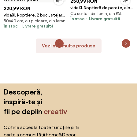
258,99 RON
vidaXL Noptieră de perete, alb
220,99 RON
Cu sertar, din lemn, din PAL
extralucios
vidaXL Noptiere, 2 buc., stejar
În stoc
Livrare gratuită
50×40 cm, cu picioare, din lemn
maro, 40x40x50 cm, lemn
În stoc
Livrare gratuită
compozit
Vezi mai multe produse
Sari peste subsol, revino la începutul paginii
Descoperă,
inspiră-te și
fii pe deplin
creativ
Obține acces la toate funcțiile și fii
parte a comunității Home&Decor.