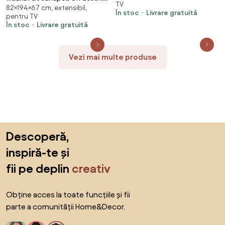
TV
82×194×67 cm, extensibil,
194 x 67 x 82 cm Catifea
În stoc
Livrare gratuită
pentru TV
În stoc
Livrare gratuită
Vezi mai multe produse
Sari peste subsol, revino la începutul paginii
Descoperă,
inspiră-te și
fii pe deplin
creativ
Obține acces la toate funcțiile și fii
parte a comunității Home&Decor.