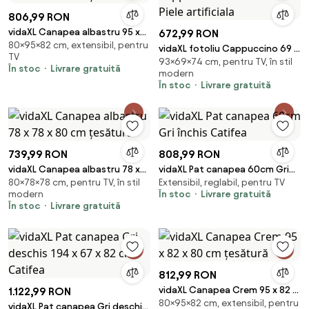
806,99 RON
vidaXL Canapea albastru 95 x
672,99 RON
80×95×82 cm, extensibil, pentru
82 x 80 cm țesătură
vidaXL fotoliu Cappuccino 69 x
TV
93×69×74 cm, pentru TV, în stil
74 x 93 cm Piele artificiala
În stoc
Livrare gratuită
modern
În stoc
Livrare gratuită
739,99 RON
808,99 RON
vidaXL Canapea albastru 78 x
vidaXL Pat canapea 60cm Gri
80×78×78 cm, pentru TV, în stil
Extensibil, reglabil, pentru TV
78 x 80 cm țesătură
închis Catifea
modern
În stoc
Livrare gratuită
În stoc
Livrare gratuită
812,99 RON
vidaXL Canapea Crem 95 x 82 x
1.122,99 RON
80×95×82 cm, extensibil, pentru
80 cm țesătură
vidaXL Pat canapea Gri deschis