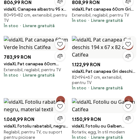
806,99 RON
808,99 RON
vidaXL Canapea albastru 95 x
vidaXL Pat canapea 60cm Gri
80×95×82 cm, extensibil, pentru
Extensibil, reglabil, pentru TV
82 x 80 cm țesătură
închis Catifea
TV
În stoc
Livrare gratuită
În stoc
Livrare gratuită
783,99 RON
vidaXL Pat canapea 60cm
1.122,99 RON
Extensibil, reglabil, pentru TV
Verde închis Catifea
vidaXL Pat canapea Gri deschis
În stoc
Livrare gratuită
82×194×67 cm, extensibil,
194 x 67 x 82 cm Catifea
pentru TV
În stoc
Livrare gratuită
1.068,99 RON
1.150,99 RON
vidaXL Fotoliu rabatabil, negru,
vidaXL Fotoliu ou Galben
Reglabil, pentru TV, cu suport
Rotativ, egg, în stil modern
material textil
Catifea
pentru picioare
În stoc
Livrare gratuită