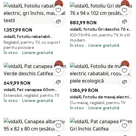
883,99 RON
vidaXL fotoliu Gri deschis 76 x
1.357,99 RON
102×76×94 cm, pentru TV, în stil
94 x 102 cm țesătură
vidaXL Fotoliu rabatabil
modern
Reglabil, pentru TV, cu suport
electric, gri închis, material
În stoc
Livrare gratuită
pentru picioare
textil
În stoc
Livrare gratuită
649,99 RON
vidaXL Pat canapea 60cm
1.186,99 RON
Extensibil, reglabil, pentru TV
Verde deschis Catifea
vidaXL Fotoliu de masaj electric
În stoc
Livrare gratuită
Cu masaj, reglabil, pentru TV
rabatabil, roșu vin, piele
În stoc
Livrare gratuită
ecologică