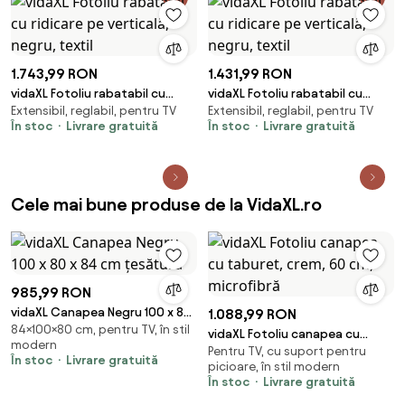
1.743,99 RON
1.431,99 RON
vidaXL Fotoliu rabatabil cu
vidaXL Fotoliu rabatabil cu
Extensibil, reglabil, pentru TV
Extensibil, reglabil, pentru TV
ridicare pe verticală, negru,
ridicare pe verticală, negru,
În stoc
Livrare gratuită
În stoc
Livrare gratuită
textil
textil
Cele mai bune produse de la VidaXL.ro
985,99 RON
vidaXL Canapea Negru 100 x 80
1.088,99 RON
84×100×80 cm, pentru TV, în stil
x 84 cm țesătură
vidaXL Fotoliu canapea cu
modern
Pentru TV, cu suport pentru
taburet, crem, 60 cm,
În stoc
Livrare gratuită
picioare, în stil modern
microfibră
În stoc
Livrare gratuită