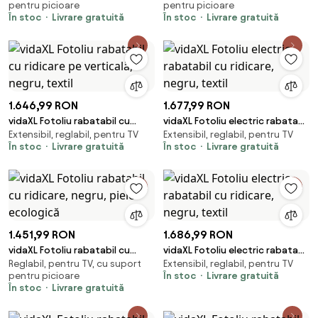
pentru picioare
pentru picioare
În stoc
Livrare gratuită
În stoc
Livrare gratuită
1.646,99 RON
1.677,99 RON
vidaXL Fotoliu rabatabil cu
vidaXL Fotoliu electric rabatabil
Extensibil, reglabil, pentru TV
Extensibil, reglabil, pentru TV
ridicare pe verticală, negru,
cu ridicare, negru, textil
În stoc
Livrare gratuită
În stoc
Livrare gratuită
textil
1.451,99 RON
1.686,99 RON
vidaXL Fotoliu rabatabil cu
vidaXL Fotoliu electric rabatabil
Reglabil, pentru TV, cu suport
Extensibil, reglabil, pentru TV
ridicare, negru, piele ecologică
cu ridicare, negru, textil
pentru picioare
În stoc
Livrare gratuită
În stoc
Livrare gratuită