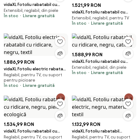
vidaXL Fotoliu rabatabil cu
1.521,99 RON
Extensibil, reglabil, din piele
ridicare, negru, catifea
vidaXL Fotoliu rabatabil cu
În stoc
Livrare gratuită
Extensibil, reglabil, pentru TV
ridicare pe verticală, negru,
În stoc
Livrare gratuită
textil
1.588,99 RON
vidaXL Fotoliu rabatabil cu
1.886,99 RON
Extensibil, reglabil, din piele
ridicare, negru, catifea
vidaXL Fotoliu electric rabatabil
În stoc
Livrare gratuită
Reglabil, pentru TV, cu suport
cu ridicare, negru, textil
pentru picioare
În stoc
Livrare gratuită
1.534,99 RON
1.132,99 RON
vidaXL Fotoliu rabatabil cu
vidaXL Fotoliu rabatabil
Reglabil, pentru TV, cu suport
Reglabil, pentru TV, cu suport
ridicare, negru, piele ecologică
electric, negru, material textil