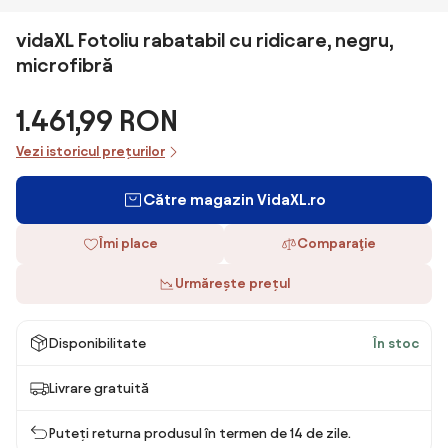
vidaXL Fotoliu rabatabil cu ridicare, negru,
microfibră
1.461,99 RON
Vezi istoricul prețurilor
Către magazin VidaXL.ro
Îmi place
Comparaţie
Urmărește prețul
Disponibilitate
În stoc
Livrare gratuită
Puteți returna produsul în termen de 14 de zile.