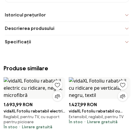
Istoricul prețurilor
Descrierea produsului
Specificații
Produse similare
1.693,99 RON
1.427,99 RON
vidaXL Fotoliu rabatabil electric
vidaXL Fotoliu rabatabil cu
Reglabil, pentru TV, cu suport
Extensibil, reglabil, pentru TV
cu ridicare, negru, microfibră
ridicare pe verticală, negru,
pentru picioare
În stoc
Livrare gratuită
textil
În stoc
Livrare gratuită