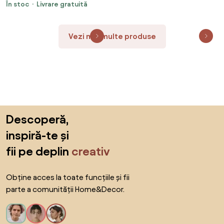
În stoc
Livrare gratuită
Vezi mai multe produse
Sari peste subsol, revino la începutul paginii
Descoperă,
inspiră-te și
fii pe deplin
creativ
Obține acces la toate funcțiile și fii
parte a comunității Home&Decor.