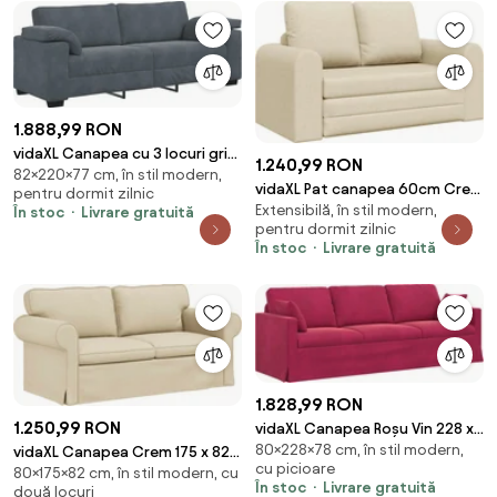
1.888,99 RON
vidaXL Canapea cu 3 locuri gri
1.240,99 RON
82×220×77 cm, în stil modern,
închis 220x77x82 cm catifea
vidaXL Pat canapea 60cm Crem
pentru dormit zilnic
Extensibilă, în stil modern,
țesătură
În stoc
Livrare gratuită
pentru dormit zilnic
În stoc
Livrare gratuită
1.828,99 RON
1.250,99 RON
vidaXL Canapea Roșu Vin 228 x
80×228×78 cm, în stil modern,
78 x 80 cm Catifea
vidaXL Canapea Crem 175 x 82 x
cu picioare
80×175×82 cm, în stil modern, cu
80 cm țesătură
În stoc
Livrare gratuită
două locuri