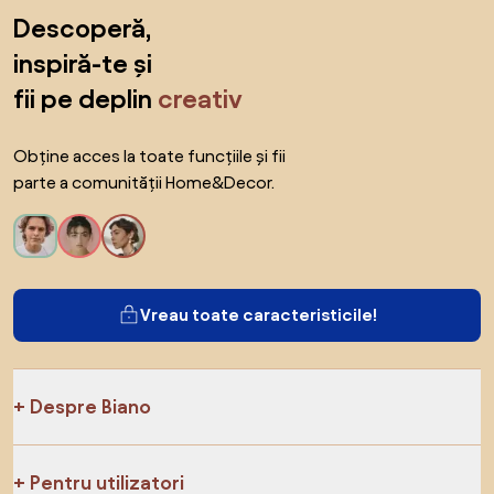
Sari peste subsol, revino la începutul paginii
Descoperă,
inspiră-te și
fii pe deplin
creativ
Obține acces la toate funcțiile și fii
parte a comunității Home&Decor.
Vreau toate caracteristicile!
Despre Biano
Pentru utilizatori