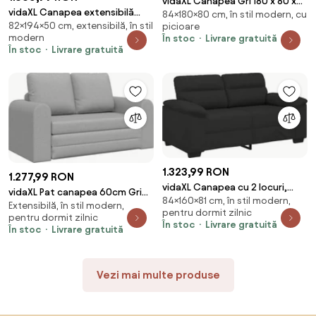
vidaXL Canapea Gri 180 x 80 x
vidaXL Canapea extensibilă
84×180×80 cm, în stil modern, cu
84 cm țesătură
82×194×50 cm, extensibilă, în stil
picioare
Verde închis 194 x 50 x 82 cm
modern
În stoc
Livrare gratuită
țesătură
În stoc
Livrare gratuită
1.323,99 RON
1.277,99 RON
vidaXL Canapea cu 2 locuri,
vidaXL Pat canapea 60cm Gri
84×160×81 cm, în stil modern,
neagră, 160x81x84 cm, material
Extensibilă, în stil modern,
nori țesătură
pentru dormit zilnic
textil
pentru dormit zilnic
În stoc
Livrare gratuită
În stoc
Livrare gratuită
Vezi mai multe produse