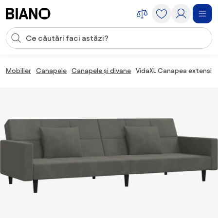
Sari peste navigare, accesează conținutul
Introducerea căutării
Sari peste conținut, mergi la subsol
Mobilier
Canapele
Canapele și divane
VidaXL Canapea extensibilă 