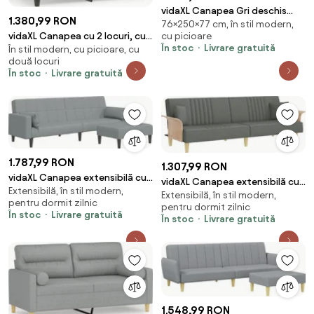
vidaXL Canapea Gri deschis
1.380,99 RON
76×250×77 cm, în stil modern,
250 x 77 x 76 cm Țesătură din
vidaXL Canapea cu 2 locuri, cu
cu picioare
corduroy
În stoc
Livrare gratuită
În stil modern, cu picioare, cu
perne, gri, 120 cm, microfibră
două locuri
În stoc
Livrare gratuită
1.787,99 RON
1.307,99 RON
vidaXL Canapea extensibilă cu
vidaXL Canapea extensibilă cu
Extensibilă, în stil modern,
taburet, 2 locuri, gri deschis,
Extensibilă, în stil modern,
cotiere, gri închis, textil
pentru dormit zilnic
textil
pentru dormit zilnic
În stoc
Livrare gratuită
În stoc
Livrare gratuită
1.548,99 RON