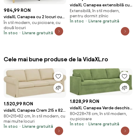
vidaXL Canapea extensibilă cu
984,99 RON
Extensibilă, în stil modern,
taburet, 2 locuri, gri deschis,
pentru dormit zilnic
vidaXL Canapea cu 2 locuri cu
textil
În stoc
Livrare gratuită
În stil modern, cu picioare, cu
pernuțe, gri deschis, 140 cm,
două locuri
textil
În stoc
Livrare gratuită
Cele mai bune produse de la VidaXL.ro
1.828,99 RON
1.520,99 RON
vidaXL Canapea Verde deschis
vidaXL Canapea Crem 215 x 82 x
80×228×78 cm, în stil modern,
228 x 78 x 80 cm Catifea
80×215×82 cm, în stil modern, cu
80 cm țesătură
cu picioare
mai multe locuri
În stoc
Livrare gratuită
În stoc
Livrare gratuită