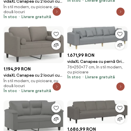
În stoc
Livrare gratuită
vidaXL Canapea cu 2 locuri cu
În stil modern, cu picioare, cu
pernuțe, gri taupe, 120 cm,
două locuri
textil
În stoc
Livrare gratuită
1.671,99 RON
vidaXL Canapea cu pernă Gri
76×250×77 cm, în stil modern,
deschis 250 x 77 x 76 cm
1.194,99 RON
cu picioare
țesătură
vidaXL Canapea cu 2 locuri cu
În stoc
Livrare gratuită
În stil modern, cu picioare, cu
pernuțe, gri taupe, 120 cm,
două locuri
textil
În stoc
Livrare gratuită
1.686,99 RON