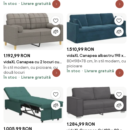
În stoc
Livrare gratuită
1.510,99 RON
1.192,99 RON
vidaXL Canapea albastru 198 x
80×198×78 cm, în stil modern, cu
78 x 80 cm Catifea
vidaXL Canapea cu 2 locuri cu
picioare
În stil modern, cu picioare, cu
pernuțe, gri taupe, 120 cm,
În stoc
Livrare gratuită
două locuri
textil
În stoc
Livrare gratuită
1.284,99 RON
1.005,99 RON