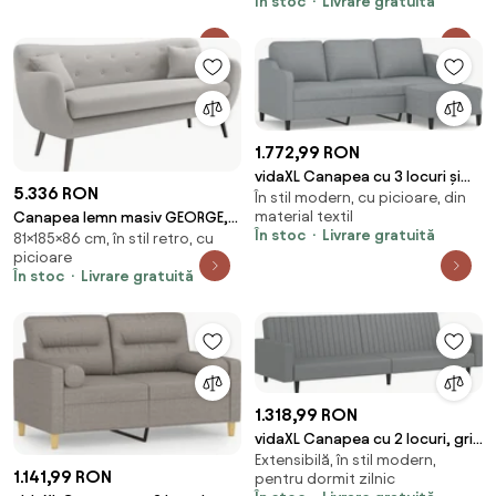
În stoc
Livrare gratuită
1.772,99 RON
vidaXL Canapea cu 3 locuri și
5.336 RON
În stil modern, cu picioare, din
taburet, gri deschis, 180 cm,
material textil
Canapea lemn masiv GEORGE,
textil
În stoc
Livrare gratuită
81×185×86 cm, în stil retro, cu
185 × 86 × 81 cm
picioare
În stoc
Livrare gratuită
1.318,99 RON
vidaXL Canapea cu 2 locuri, gri,
Extensibilă, în stil modern,
piele ecologică
1.141,99 RON
pentru dormit zilnic