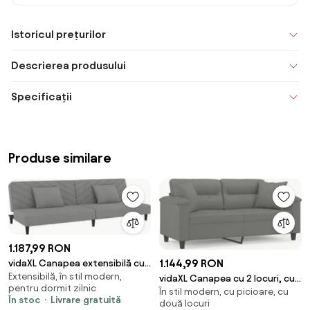
Istoricul prețurilor
Descrierea produsului
Specificații
Produse similare
1.187,99 RON
1.144,99 RON
vidaXL Canapea extensibilă cu
Extensibilă, în stil modern,
2 locuri, 2 perne, gri deschis,
vidaXL Canapea cu 2 locuri, cu
pentru dormit zilnic
catifea
În stil modern, cu picioare, cu
perne, gri, 140 cm, microfibră
În stoc
Livrare gratuită
două locuri