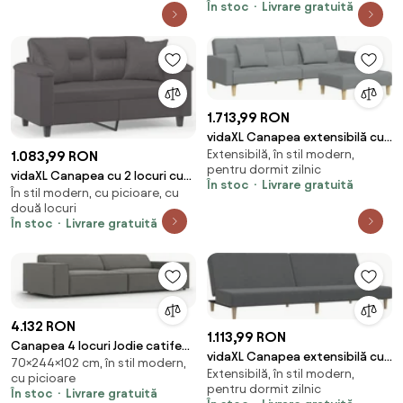
În stoc
Livrare gratuită
1.713,99 RON
vidaXL Canapea extensibilă cu
Extensibilă, în stil modern,
taburet, 2 locuri, gri deschis,
1.083,99 RON
pentru dormit zilnic
textil
vidaXL Canapea cu 2 locuri cu
În stoc
Livrare gratuită
În stil modern, cu picioare, cu
pernuțe, gri, 120 cm, piele
două locuri
ecologică
În stoc
Livrare gratuită
4.132 RON
1.113,99 RON
Canapea 4 locuri Jodie catifea
vidaXL Canapea extensibilă cu
70×244×102 cm, în stil modern,
L244 cm
Extensibilă, în stil modern,
2 locuri, gri deschis, țesătură
cu picioare
pentru dormit zilnic
În stoc
Livrare gratuită