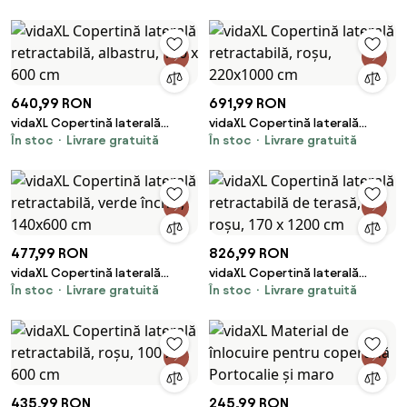
cm
640,99 RON
691,99 RON
vidaXL Copertină laterală
vidaXL Copertină laterală
În stoc
Livrare gratuită
În stoc
Livrare gratuită
retractabilă, albastru, 120 x
retractabilă, roșu, 220x1000
600 cm
cm
477,99 RON
826,99 RON
vidaXL Copertină laterală
vidaXL Copertină laterală
În stoc
Livrare gratuită
În stoc
Livrare gratuită
retractabilă, verde închis,
retractabilă de terasă, roșu,
140x600 cm
170 x 1200 cm
435,99 RON
245,99 RON