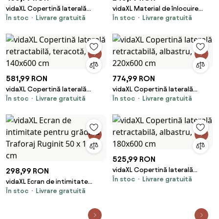
vidaXL Copertină laterală
vidaXL Material de înlocuire
În stoc
Livrare gratuită
În stoc
Livrare gratuită
retractabilă, roșu, 100 x 600
pentru copertină Portocalie și
cm
maro
581,99 RON
774,99 RON
vidaXL Copertină laterală
vidaXL Copertină laterală
În stoc
Livrare gratuită
În stoc
Livrare gratuită
retractabilă, teracotă,
retractabilă, albastru,
140x600 cm
220x600 cm
525,99 RON
vidaXL Copertină laterală
298,99 RON
În stoc
Livrare gratuită
retractabilă, albastru, 180x600
vidaXL Ecran de intimitate
cm
În stoc
Livrare gratuită
pentru grădină Traforaj Ruginit
50 x 140 cm