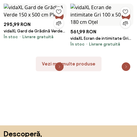
50x50 cm
295,99 RON
vidaXL Gard de Grădină Verde
561,99 RON
În stoc
Livrare gratuită
150 x 500 cm PVC
vidaXL Ecran de intimitate Gri
În stoc
Livrare gratuită
100 x 50 x 180 cm Oțel
Vezi mai multe produse
Sari peste subsol, revino la începutul paginii
Descoperă,