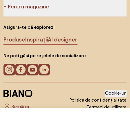
Pentru magazine
Asigură-te că explorezi
Produse
Inspirații
AI designer
Ne poți găsi pe rețelele de socializare
Cookie-uri
Politica de confidențialitate
Termeni de utilizare
Alege țara
© 2026 Biano s.r.o.
545,99 RON
Către magazin