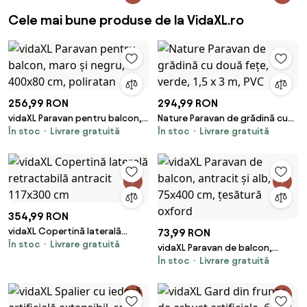
Cele mai bune produse de la VidaXL.ro
256,99 RON
294,99 RON
vidaXL Paravan pentru balcon,
Nature Paravan de grădină cu
În stoc
Livrare gratuită
În stoc
Livrare gratuită
maro și negru, 400x80 cm,
două fețe, verde, 1,5 x 3 m, PVC
poliratan
354,99 RON
vidaXL Copertină laterală
73,99 RON
În stoc
Livrare gratuită
retractabilă antracit 117x300
vidaXL Paravan de balcon,
cm
În stoc
Livrare gratuită
antracit și alb, 75x400 cm,
țesătură oxford