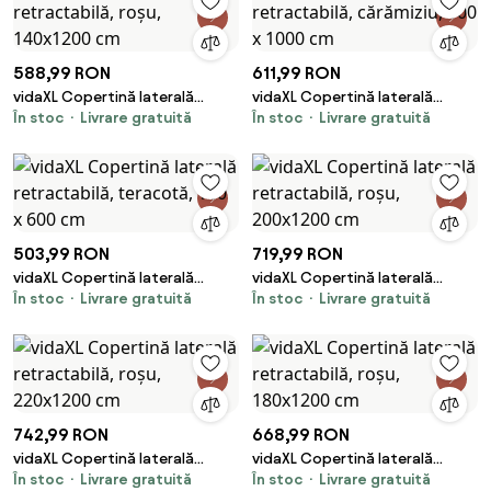
588,99 RON
611,99 RON
vidaXL Copertină laterală
vidaXL Copertină laterală
În stoc
Livrare gratuită
În stoc
Livrare gratuită
retractabilă, roșu, 140x1200 cm
retractabilă, cărămiziu, 100 x
1000 cm
503,99 RON
719,99 RON
vidaXL Copertină laterală
vidaXL Copertină laterală
În stoc
Livrare gratuită
În stoc
Livrare gratuită
retractabilă, teracotă, 100 x
retractabilă, roșu, 200x1200
600 cm
cm
742,99 RON
668,99 RON
vidaXL Copertină laterală
vidaXL Copertină laterală
În stoc
Livrare gratuită
În stoc
Livrare gratuită
retractabilă, roșu, 220x1200
retractabilă, roșu, 180x1200 cm