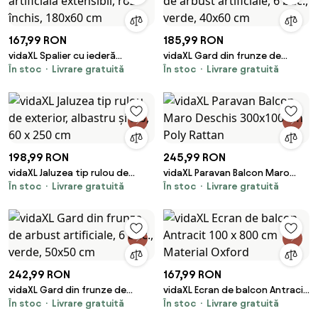
167,99 RON
185,99 RON
vidaXL Spalier cu iederă
vidaXL Gard din frunze de
În stoc
Livrare gratuită
În stoc
Livrare gratuită
artificială extensibil, roz închis,
arbust artificiale, 6 buc., verde,
180x60 cm
40x60 cm
198,99 RON
245,99 RON
vidaXL Jaluzea tip rulou de
vidaXL Paravan Balcon Maro
În stoc
Livrare gratuită
În stoc
Livrare gratuită
exterior, albastru și alb, 60 x
Deschis 300x100 cm Poly
250 cm
Rattan
242,99 RON
167,99 RON
vidaXL Gard din frunze de
vidaXL Ecran de balcon Antracit
În stoc
Livrare gratuită
În stoc
Livrare gratuită
arbust artificiale, 6 buc., verde,
100 x 800 cm Material Oxford