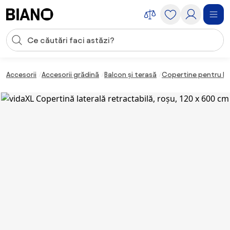
Sari peste navigare, accesează conținutul
Introducerea căutării
Sari peste conținut, mergi la subsol
Accesorii
Accesorii grădină
Balcon și terasă
Copertine pentru b