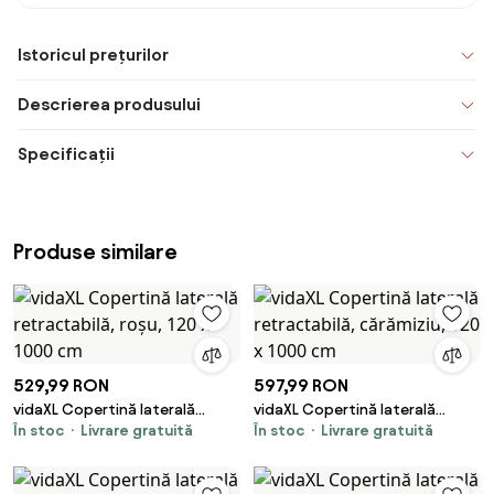
Istoricul prețurilor
Descrierea produsului
Specificații
Produse similare
529,99 RON
597,99 RON
vidaXL Copertină laterală
vidaXL Copertină laterală
În stoc
Livrare gratuită
În stoc
Livrare gratuită
retractabilă, roșu, 120 x 1000
retractabilă, cărămiziu, 120 x
cm
1000 cm