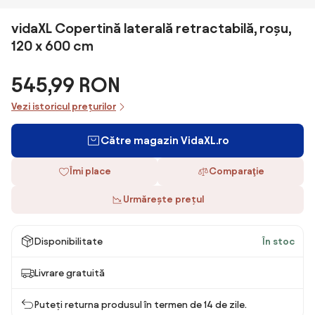
vidaXL Copertină laterală retractabilă, roșu,
120 x 600 cm
545,99 RON
Vezi istoricul prețurilor
Către magazin VidaXL.ro
Îmi place
Comparaţie
Urmărește prețul
Disponibilitate
În stoc
Livrare gratuită
Puteți returna produsul în termen de 14 de zile.