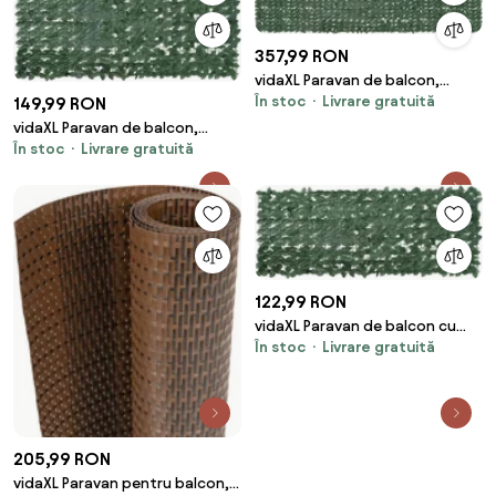
357,99 RON
vidaXL Paravan de balcon,
În stoc
Livrare gratuită
frunze verde închis, 500x150
149,99 RON
cm
vidaXL Paravan de balcon,
În stoc
Livrare gratuită
frunze verde închis, 200x100
cm
122,99 RON
vidaXL Paravan de balcon cu
În stoc
Livrare gratuită
frunze verde închis, 200x75 cm
205,99 RON
vidaXL Paravan pentru balcon,