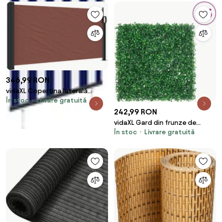
346,99 RON
vidaXL Copertina laterală
În stoc
Livrare gratuită
retractabilă, maro, 100x500 cm
242,99 RON
vidaXL Gard din frunze de
În stoc
Livrare gratuită
arbust artificiale, 6 buc., verde,
50x50 cm