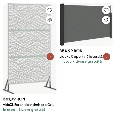
180x60 cm
354,99 RON
vidaXL Copertină laterală
În stoc
Livrare gratuită
retractabilă antracit 117x300
cm
561,99 RON
vidaXL Ecran de intimitate Gri
În stoc
Livrare gratuită
100 x 50 x 180 cm Oțel