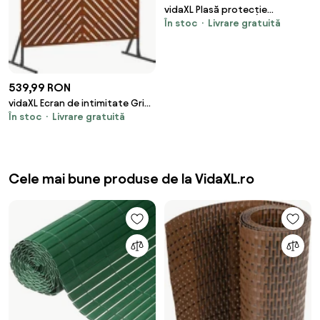
vidaXL Plasă protecție
În stoc
Livrare gratuită
intimitate, negru, 1,8x50 m,
HDPE, 75 g/m²
539,99 RON
vidaXL Ecran de intimitate Gri
În stoc
Livrare gratuită
100 x 50 x 180 cm Oțel
Cele mai bune produse de la VidaXL.ro