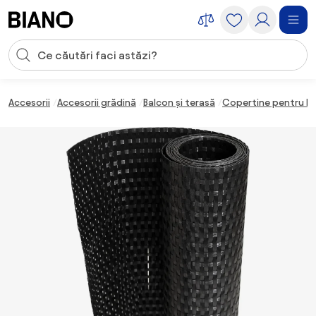
Sari peste navigare, accesează conținutul
Introducerea căutării
Sari peste conținut, mergi la subsol
Accesorii
Accesorii grădină
Balcon și terasă
Copertine pentru b