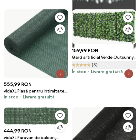
50 x 140 cm
159,99 RON
Gard artificial Verde Outsunny,
1X3m, iedera artificiala, frunze
(5)
artificiale | Aosom RO
În stoc
Livrare gratuită
555,99 RON
vidaXL Plasă pentru intimitate,
În stoc
Livrare gratuită
verde, 3,6x50 m, HDPE, 75 g/m²
444,99 RON
vidaXL Paravan de balcon,