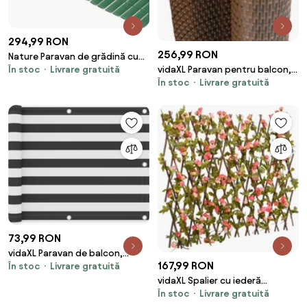
294,99 RON
256,99 RON
Nature Paravan de grădină cu
În stoc
Livrare gratuită
vidaXL Paravan pentru balcon,
două fețe, verde, 1,5 x 3 m, PVC
În stoc
Livrare gratuită
maro și negru, 400x80 cm,
poliratan
73,99 RON
vidaXL Paravan de balcon,
167,99 RON
În stoc
Livrare gratuită
antracit și alb, 75x400 cm,
țesătură oxford
vidaXL Spalier cu iederă
În stoc
Livrare gratuită
artificială extensibil, roz închis,