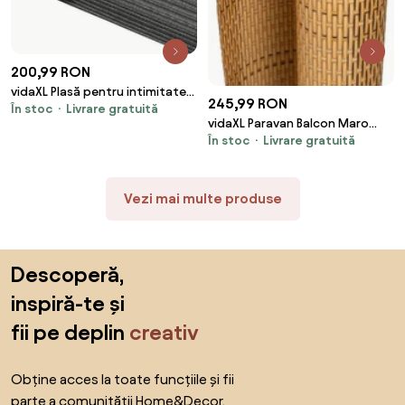
200,99 RON
vidaXL Plasă pentru intimitate,
245,99 RON
În stoc
Livrare gratuită
antracit, 1x25 m, HDPE, 195 g/m²
vidaXL Paravan Balcon Maro
În stoc
Livrare gratuită
Deschis 300x100 cm Poly
Rattan
Vezi mai multe produse
Sari peste subsol, revino la începutul paginii
Descoperă,
inspiră-te și
fii pe deplin
creativ
Obține acces la toate funcțiile și fii
parte a comunității Home&Decor.