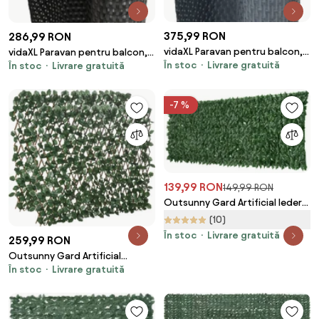
375,99 RON
286,99 RON
vidaXL Paravan pentru balcon,
vidaXL Paravan pentru balcon,
În stoc
Livrare gratuită
antracit, 600x80 cm, poliratan
În stoc
Livrare gratuită
negru, 400x90 cm, poliratan
-7 %
139,99 RON
149,99 RON
Outsunny Gard Artificial Iederă
PE Anti-UV pentru Intimitate și
(10)
Decor Verde Închis 300x100cm |
În stoc
Livrare gratuită
259,99 RON
Aosom Romania
Outsunny Gard Artificial
În stoc
Livrare gratuită
Extensibil cu 2 Secțiuni din
Poliester și Ratan, 200x100 cm,
Verde | Aosom Romania