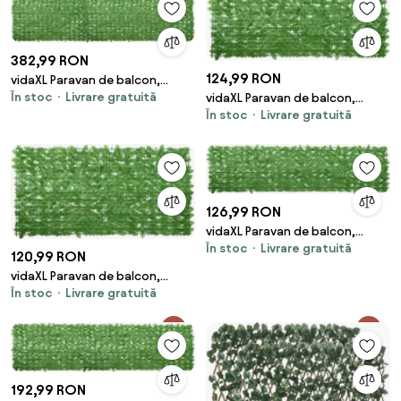
382,99 RON
124,99 RON
vidaXL Paravan de balcon,
În stoc
Livrare gratuită
vidaXL Paravan de balcon,
frunze verzi, 600x150 cm
În stoc
Livrare gratuită
frunze verzi, 200x75 cm
126,99 RON
vidaXL Paravan de balcon,
În stoc
Livrare gratuită
frunze verzi, 300x75 cm
120,99 RON
vidaXL Paravan de balcon,
În stoc
Livrare gratuită
frunze verzi, 200x100 cm
192,99 RON