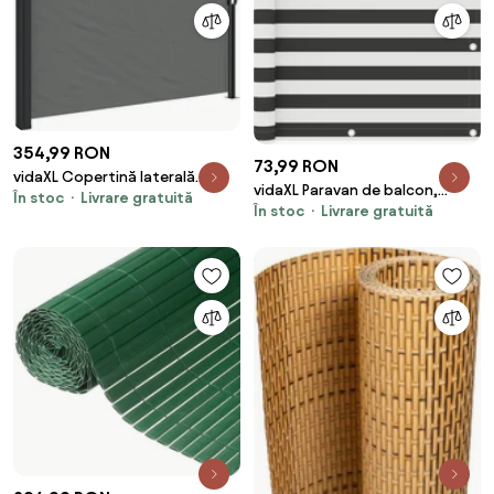
354,99 RON
73,99 RON
vidaXL Copertină laterală
vidaXL Paravan de balcon,
În stoc
Livrare gratuită
retractabilă antracit 117x300
În stoc
Livrare gratuită
antracit și alb, 75x400 cm,
cm
țesătură oxford