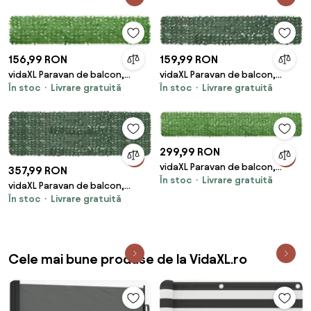
156,99 RON
159,99 RON
vidaXL Paravan de balcon,
vidaXL Paravan de balcon,
În stoc
Livrare gratuită
În stoc
Livrare gratuită
frunze verzi, 400x75 cm
frunze verde închis, 400x75 cm
299,99 RON
vidaXL Paravan de balcon,
357,99 RON
În stoc
Livrare gratuită
frunze verzi, 600x100 cm
vidaXL Paravan de balcon,
În stoc
Livrare gratuită
frunze verde închis, 500x150
cm
Cele mai bune produse de la VidaXL.ro