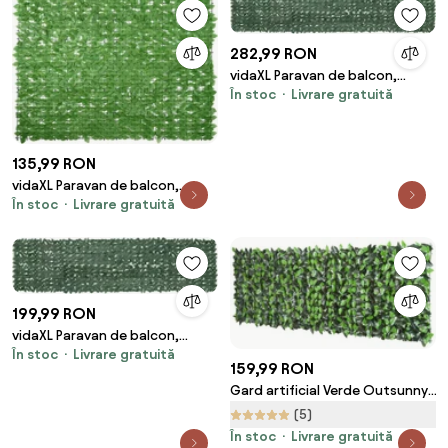
282,99 RON
vidaXL Paravan de balcon,
În stoc
Livrare gratuită
frunze verde închis, 500x100
cm
135,99 RON
vidaXL Paravan de balcon,
În stoc
Livrare gratuită
frunze verzi, 200x150 cm
199,99 RON
vidaXL Paravan de balcon,
În stoc
Livrare gratuită
frunze verde închis, 400x100
159,99 RON
cm
Gard artificial Verde Outsunny,
1X3m, iedera artificiala, frunze
(5)
artificiale | Aosom RO
În stoc
Livrare gratuită