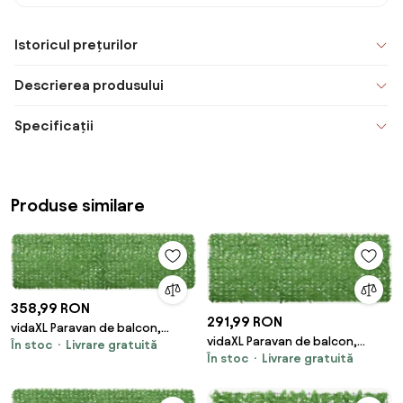
Istoricul prețurilor
Descrierea produsului
Specificații
Produse similare
358,99 RON
291,99 RON
vidaXL Paravan de balcon,
vidaXL Paravan de balcon,
În stoc
Livrare gratuită
frunze verzi, 500x150 cm
În stoc
Livrare gratuită
frunze verzi, 400x150 cm