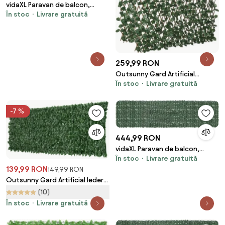
vidaXL Paravan de balcon,
În stoc
Livrare gratuită
frunze verzi, 400x100 cm
259,99 RON
Outsunny Gard Artificial
În stoc
Livrare gratuită
Extensibil cu 2 Secțiuni din
Poliester și Ratan, 200x100 cm,
Verde | Aosom Romania
-7 %
444,99 RON
vidaXL Paravan de balcon,
În stoc
Livrare gratuită
frunze verde închis, 600x150
139,99 RON
cm
149,99 RON
Outsunny Gard Artificial Iederă
PE Anti-UV pentru Intimitate și
(10)
Decor Verde Închis 300x100cm |
În stoc
Livrare gratuită
Aosom Romania