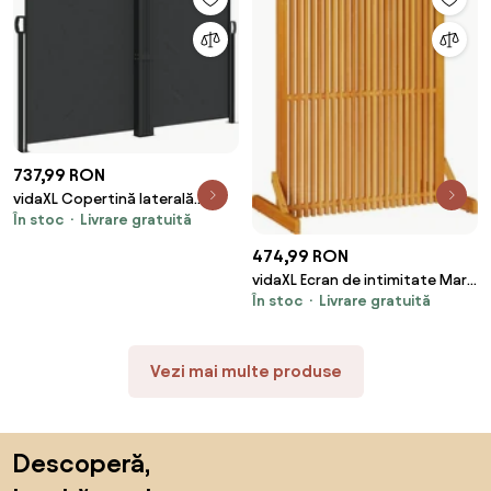
737,99 RON
vidaXL Copertină laterală
În stoc
Livrare gratuită
retractabilă, negru, 140x1200
cm
474,99 RON
vidaXL Ecran de intimitate Maro
În stoc
Livrare gratuită
79.5 x 50 x 110 cm
Vezi mai multe produse
Sari peste subsol, revino la începutul paginii
Descoperă,