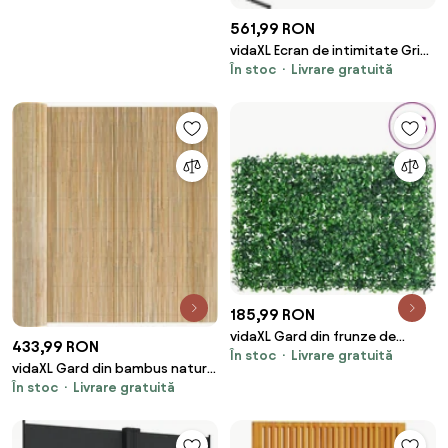
561,99 RON
vidaXL Ecran de intimitate Gri
În stoc
Livrare gratuită
100 x 50 x 180 cm Oțel
185,99 RON
vidaXL Gard din frunze de
433,99 RON
În stoc
Livrare gratuită
arbust artificiale, 6 buc., verde,
vidaXL Gard din bambus natural
40x60 cm
În stoc
Livrare gratuită
400 x 180 cm Bambus