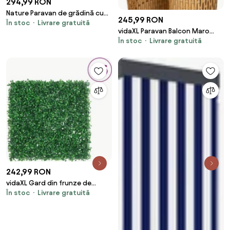
294,99 RON
Nature Paravan de grădină cu
245,99 RON
În stoc
Livrare gratuită
două fețe, verde, 1,5 x 3 m, PVC
vidaXL Paravan Balcon Maro
În stoc
Livrare gratuită
Deschis 300x100 cm Poly
Rattan
242,99 RON
vidaXL Gard din frunze de
În stoc
Livrare gratuită
arbust artificiale, 6 buc., verde,
50x50 cm