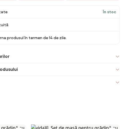
itate
În stoc
tuită
rna produsul în termen de 14 de zile.
rilor
odusului