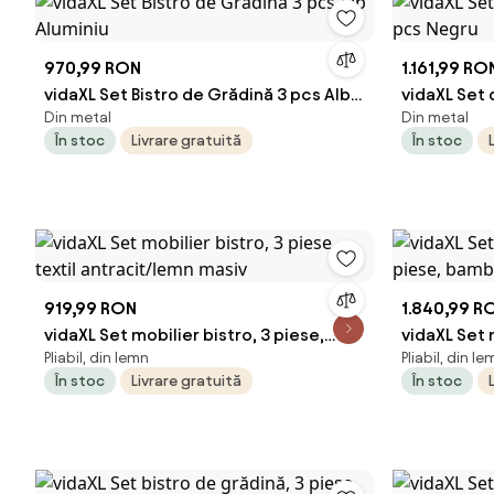
970,99 RON
1.161,99 RO
vidaXL Set Bistro de Grădină 3 pcs Alb
vidaXL Set
Din metal
Din metal
Aluminiu
pcs Negru
În stoc
Livrare gratuită
În stoc
919,99 RON
1.840,99 R
vidaXL Set mobilier bistro, 3 piese,
vidaXL Set 
Pliabil, din lemn
Pliabil, din le
textil antracit/lemn masiv
bambus
În stoc
Livrare gratuită
În stoc