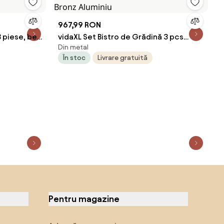
967,99 RON
 piese, bej,
vidaXL Set Bistro de Grădină 3 pcs
Din metal
Bronz Aluminiu
În stoc
Livrare gratuită
Pentru magazine