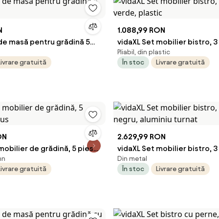
N
1.088,99 RON
 de masă pentru grădină 5
vidaXL Set mobilier bistro, 3
Pliabil, din plastic
verde, plastic
Livrare gratuită
În stoc
Livrare gratuită
ON
2.629,99 RON
mobilier de grădină, 5 piese,
vidaXL Set mobilier bistro, 3
mn
Din metal
negru, aluminiu turnat
Livrare gratuită
În stoc
Livrare gratuită