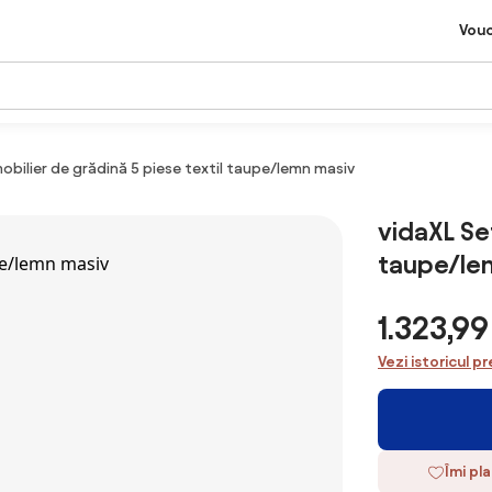
Vou
obilier de grădină 5 piese textil taupe/lemn masiv
vidaXL Set
taupe/le
1.323,9
Vezi istoricul pr
Îmi pl