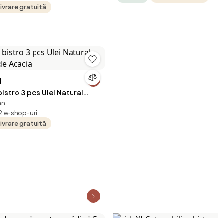
Livrare gratuită
N
bistro 3 pcs Ulei Natural
mn
 de Acacia
 2 e-shop-uri
Livrare gratuită