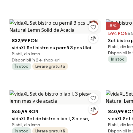
set bistro, set balcon pliabil lemn masă
și scaune | Aosom Romania
-8 %
594 RON
64
832,99 RON
Set bistro p
Pliabil, din le
vidaXL Set bistro cu pernă 3 pcs Ulei
Disponibil în
Pliabil, din lemn
Natural Lemn Solid de Acacia
În stoc
Disponibil în 2 e-shop-uri
În stoc
Livrare gratuită
865,99 RON
840,99 RO
vidaXL Set de bistro pliabil, 3 piese,
vidaXL Set 
Pliabil, din lemn
Pliabil, din le
lemn masiv de acacia
Natural Le
În stoc
Livrare gratuită
Disponibil în