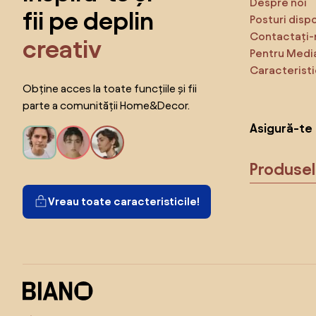
Despre noi
fii pe deplin
Posturi disp
Contactați-
creativ
Pentru Medi
Caracteristi
Obține acces la toate funcțiile și fii
parte a comunității Home&Decor.
Asigură-te 
Produse
Vreau toate caracteristicile!