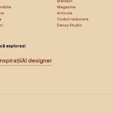
Branduri
onibile
Magazine
ne
Articole
a
Coduri reducere
ci
Densy Studio
că explorezi
Inspirații
AI designer