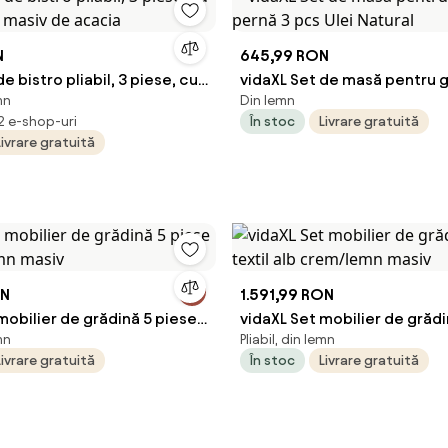
N
645,99 RON
e bistro pliabil, 3 piese, cu
vidaXL Set de masă pentru 
mn
Din lemn
n masiv de acacia
pernă 3 pcs Ulei Natural
 2 e-shop-uri
În stoc
Livrare gratuită
Livrare gratuită
ON
1.591,99 RON
mobilier de grădină 5 piese
vidaXL Set mobilier de grădi
mn
Pliabil, din lemn
lemn masiv
textil alb crem/lemn masiv
Livrare gratuită
În stoc
Livrare gratuită