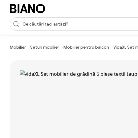
Sari peste navigare, accesează conținutul
Introducerea căutării
Sari peste conținut, mergi la subsol
Mobilier
Seturi mobilier
Mobilier pentru balcon
VidaXL Set m