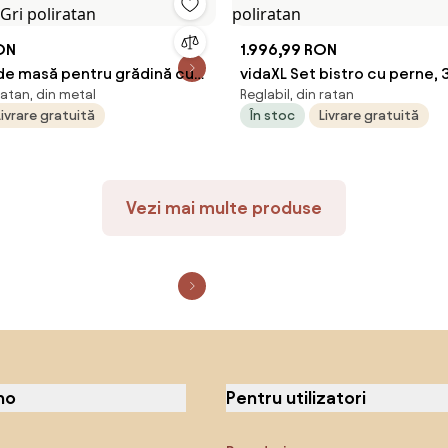
ON
1.996,99 RON
 de masă pentru grădină cu
vidaXL Set bistro cu perne, 3
ratan, din metal
Reglabil, din ratan
 Gri poliratan
poliratan
Livrare gratuită
În stoc
Livrare gratuită
Vezi mai multe produse
no
Pentru utilizatori