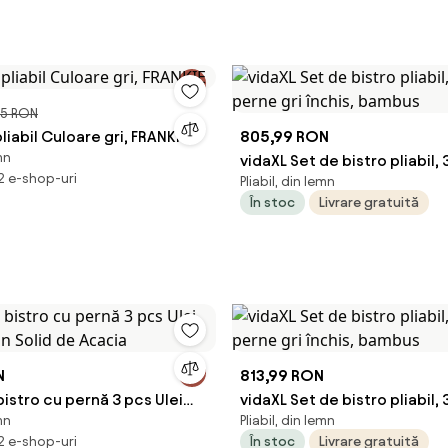
5 RON
liabil Culoare gri, FRANKIE
805,99 RON
mn
vidaXL Set de bistro pliabil, 
 2 e-shop-uri
Pliabil, din lemn
perne gri închis, bambus
În stoc
Livrare gratuită
N
813,99 RON
bistro cu pernă 3 pcs Ulei
vidaXL Set de bistro pliabil, 
mn
Pliabil, din lemn
mn Solid de Acacia
perne gri închis, bambus
 2 e-shop-uri
În stoc
Livrare gratuită