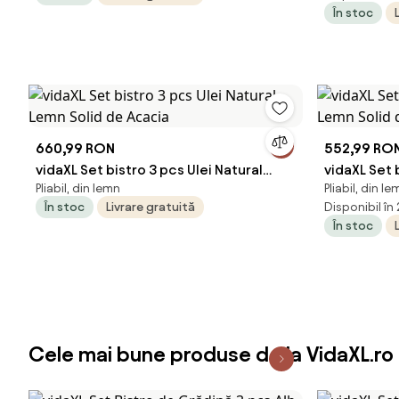
În stoc
660,99 RON
552,99 RO
vidaXL Set bistro 3 pcs Ulei Natural
vidaXL Set 
Pliabil, din lemn
Pliabil, din le
Lemn Solid de Acacia
Lemn Solid
În stoc
Livrare gratuită
Disponibil în
În stoc
Cele mai bune produse de la VidaXL.ro