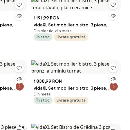
1.191,99 RON
 piese,
vidaXL Set mobilier bistro, 3 piese,
Din plastic, din metal
teracotă/alb, plăci ceramice
În stoc
Livrare gratuită
1.838,99 RON
 piese,
vidaXL Set mobilier bistro, 3 piese,
Din metal
bronz, aluminiu turnat
În stoc
Livrare gratuită