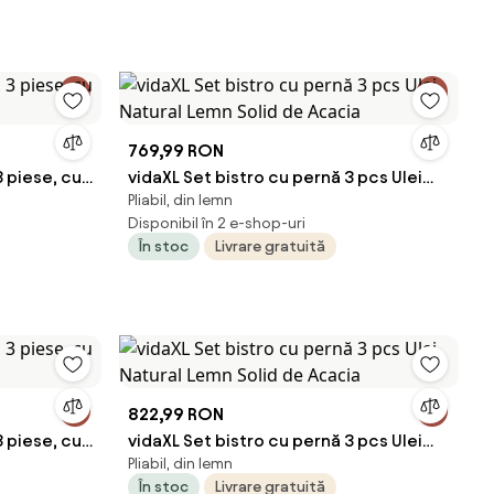
769,99 RON
3 piese, cu
vidaXL Set bistro cu pernă 3 pcs Ulei
Pliabil, din lemn
Natural Lemn Solid de Acacia
Disponibil în 2 e-shop-uri
În stoc
Livrare gratuită
822,99 RON
3 piese, cu
vidaXL Set bistro cu pernă 3 pcs Ulei
Pliabil, din lemn
Natural Lemn Solid de Acacia
În stoc
Livrare gratuită