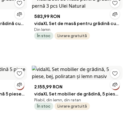
583,99 RON
grădină cu
vidaXL Set de masă pentru grădină cu
Din lemn
pernă 3 pcs Ulei Natural
În stoc
Livrare gratuită
2.155,99 RON
nă 5 piese
vidaXL Set mobilier de grădină, 5 piese,
Pliabil, din lemn, din ratan
bej, poliratan și lemn masiv
În stoc
Livrare gratuită