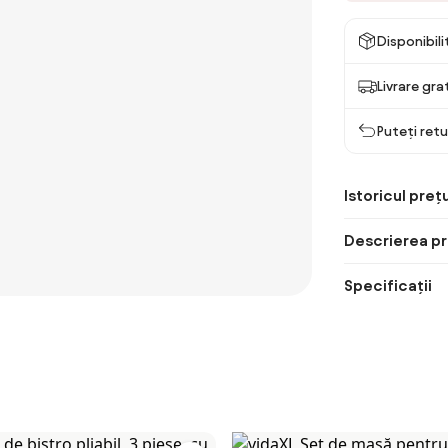
Disponibil
Livrare gra
Puteți retu
Istoricul prețu
Descrierea pr
Specificații