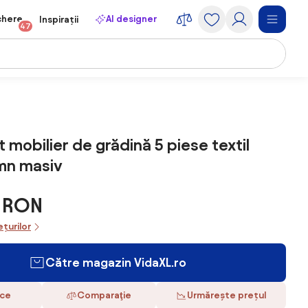
chere
AI designer
Inspirații
47
 mobilier de grădină 5 piese textil
mn masiv
9 RON
ețurilor
Către magazin VidaXL.ro
ace
Comparaţie
Urmărește prețul