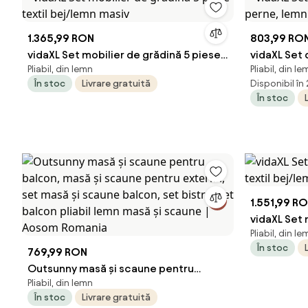
1.365,99 RON
803,99 RO
vidaXL Set mobilier de grădină 5 piese
vidaXL Set d
Pliabil, din lemn
Pliabil, din le
textil bej/lemn masiv
perne, lem
În stoc
Livrare gratuită
Disponibil în
În stoc
1.551,99 R
vidaXL Set 
Pliabil, din le
textil bej/
În stoc
769,99 RON
Outsunny masă și scaune pentru
Pliabil, din lemn
balcon, masă și scaune pentru
În stoc
Livrare gratuită
exterior, set masă și scaune balcon,