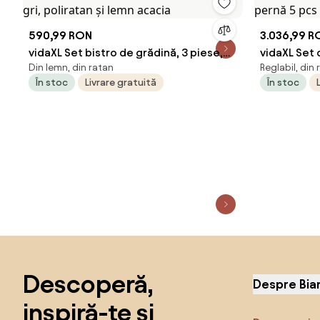
590,99 RON
3.036,99 R
vidaXL Set bistro de grădină, 3 piese,
vidaXL Set
Din lemn, din ratan
Reglabil, din 
gri, poliratan și lemn acacia
pernă 5 pcs
În stoc
Livrare gratuită
În stoc
Sari peste subsol, revino la începutul paginii
Descoperă,
Despre Bia
inspiră-te și