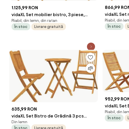
866,99 RO
1.125,99 RON
vidaXL Set 
vidaXL Set mobilier bistro, 3 piese,
Pliabil, din le
Pliabil, din lemn, din ratan
textil bej/
poliratan bej/lemn masiv
În stoc
În stoc
Livrare gratuită
952,99 RO
vidaXL Set 
635,99 RON
Pliabil, din le
Lemn Solid
vidaXL Set Bistro de Grădină 3 pcs
În stoc
Din lemn
Maro Lemn Solid de Acacia
În stoc
Livrare gratuită