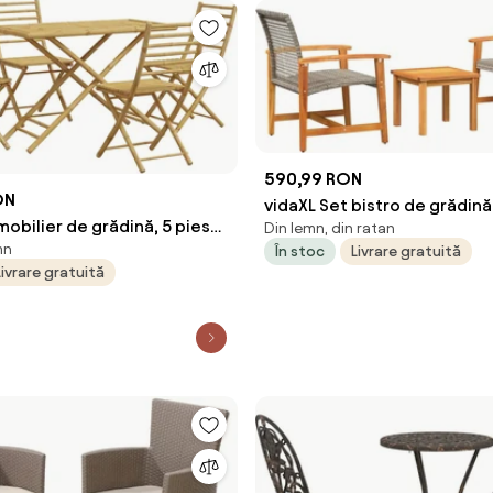
590,99 RON
ON
vidaXL Set bistro de grădină,
mobilier de grădină, 5 piese,
Din lemn, din ratan
gri, poliratan și lemn acacia
mn
În stoc
Livrare gratuită
Livrare gratuită