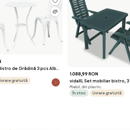
N
Bistro de Grădină 3 pcs Alb
1.088,99 RON
Livrare gratuită
vidaXL Set mobilier bistro, 3
Pliabil, din plastic
verde, plastic
În stoc
Livrare gratuită