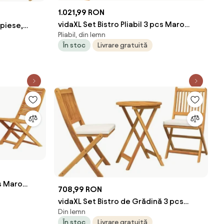
1.021,99 RON
vidaXL Set Bistro Pliabil 3 pcs Maro
 piese,
Pliabil, din lemn
Lemn Solid de Acacia
iv
În stoc
Livrare gratuită
cs Maro
708,99 RON
vidaXL Set Bistro de Grădină 3 pcs
Din lemn
Maro Lemn Solid de Acacia
În stoc
Livrare gratuită