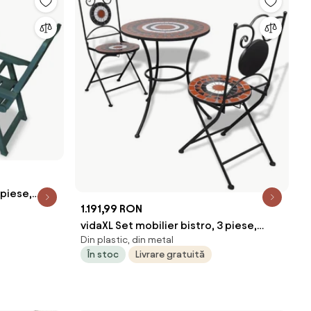
 piese,
1.191,99 RON
vidaXL Set mobilier bistro, 3 piese,
Din plastic, din metal
teracotă/alb, plăci ceramice
În stoc
Livrare gratuită