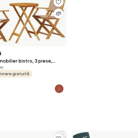
N
mobilier bistro, 3 piese,
mn
pe/lemn masiv
Livrare gratuită