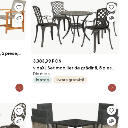
 3 piese,
3.383,99 RON
vidaXL Set mobilier de grădină, 5 piese,
Din metal
bronz, aluminiu turnat
În stoc
Livrare gratuită