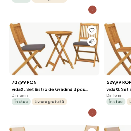
707,99 RON
629,99 RO
vidaXL Set Bistro de Grădină 3 pcs
vidaXL Set 
Din lemn
Din lemn
Maro Lemn Solid de Acacia
Maro Lemn 
În stoc
Livrare gratuită
În stoc