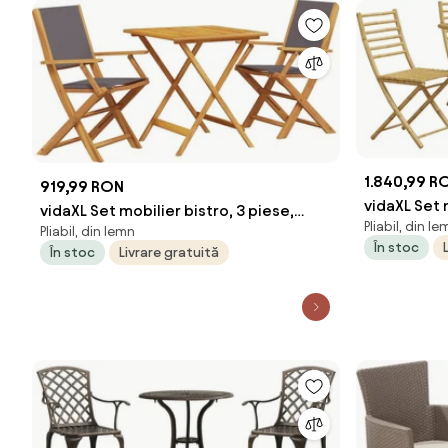
1.840,99 R
919,99 RON
vidaXL Set 
vidaXL Set mobilier bistro, 3 piese,
Pliabil, din le
bambus
Pliabil, din lemn
textil antracit/lemn masiv
În stoc
În stoc
Livrare gratuită