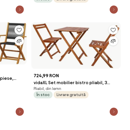
724,99 RON
 piese,
vidaXL Set mobilier bistro pliabil, 3
asiv
Pliabil, din lemn
piese, lemn masiv de acacia
În stoc
Livrare gratuită