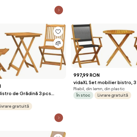
997,99 RON
vidaXL Set mobilier bistro, 3
N
Pliabil, din lemn, din plastic
negru, polipropilenă lemn m
Bistro de Grădină 3 pcs
În stoc
Livrare gratuită
Solid de Acacia
Livrare gratuită