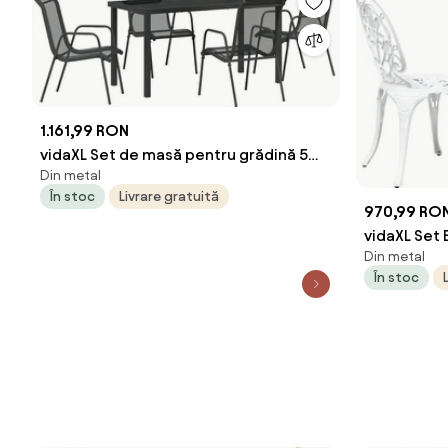
1.161,99 RON
vidaXL Set de masă pentru grădină 5
Din metal
pcs Negru
În stoc
Livrare gratuită
970,99 RO
vidaXL Set 
Din metal
Aluminiu
În stoc