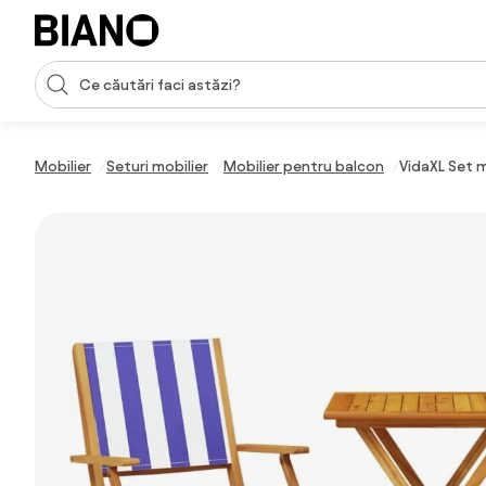
Sari peste navigare, accesează conținutul
Introducerea căutării
Sari peste conținut, mergi la subsol
Mobilier
Seturi mobilier
Mobilier pentru balcon
VidaXL Set m