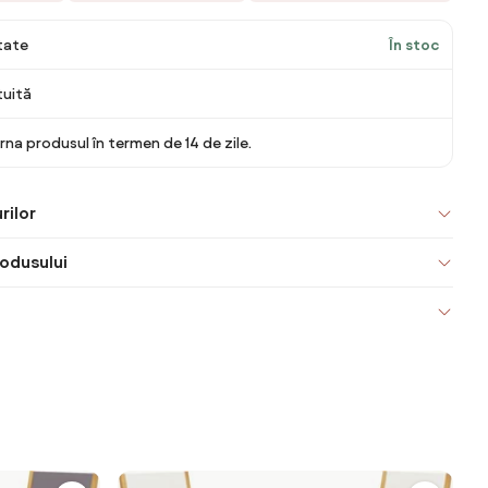
itate
În stoc
tuită
rna produsul în termen de 14 de zile.
rilor
odusului