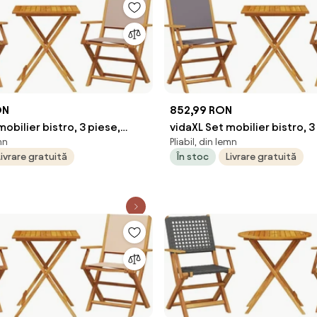
ON
852,99 RON
mobilier bistro, 3 piese,
vidaXL Set mobilier bistro, 3
mn
Pliabil, din lemn
pe/lemn masiv
textil antracit/lemn masiv
Livrare gratuită
În stoc
Livrare gratuită