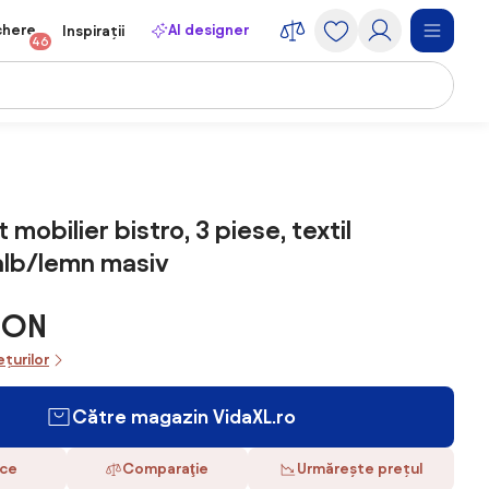
chere
AI designer
Inspirații
46
 mobilier bistro, 3 piese, textil
alb/lemn masiv
RON
ețurilor
Către magazin VidaXL.ro
ace
Comparaţie
Urmărește prețul