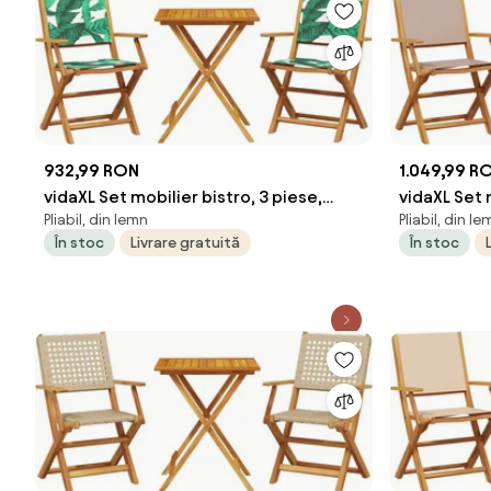
932,99 RON
1.049,99 R
vidaXL Set mobilier bistro, 3 piese,
vidaXL Set 
Pliabil, din lemn
Pliabil, din le
textil model frunze/lemn masiv
textil tau
În stoc
Livrare gratuită
În stoc