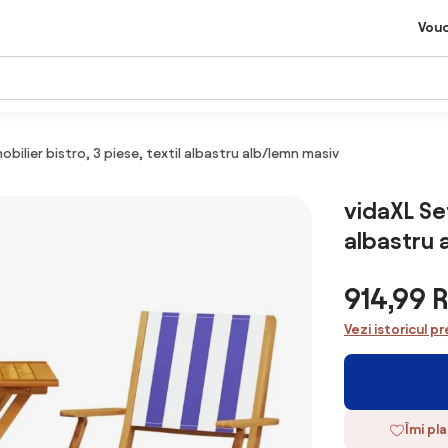
Vou
obilier bistro, 3 piese, textil albastru alb/lemn masiv
vidaXL Set
albastru 
914,99 
Vezi istoricul pr
Îmi pl