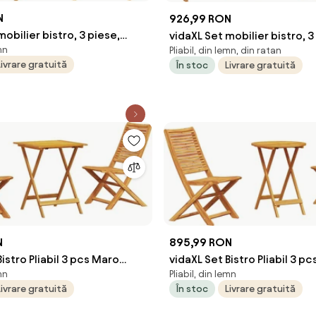
N
926,99 RON
mobilier bistro, 3 piese,
vidaXL Set mobilier bistro, 3
mn
Pliabil, din lemn, din ratan
lemn masiv
negru, poliratan și lemn mas
Livrare gratuită
În stoc
Livrare gratuită
N
895,99 RON
Bistro Pliabil 3 pcs Maro
vidaXL Set Bistro Pliabil 3 p
mn
Pliabil, din lemn
 de Acacia
Lemn Solid de Acacia
Livrare gratuită
În stoc
Livrare gratuită