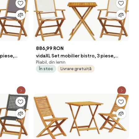
886,99 RON
 piese,
vidaXL Set mobilier bistro, 3 piese,
Pliabil, din lemn
textil alb crem/lemn masiv
În stoc
Livrare gratuită