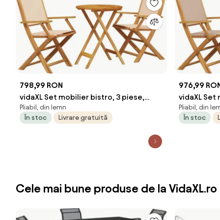
798,99 RON
976,99 RO
vidaXL Set mobilier bistro, 3 piese,
vidaXL Set 
Pliabil, din lemn
Pliabil, din le
textil bej/lemn masiv
textil tau
În stoc
Livrare gratuită
În stoc
Cele mai bune produse de la VidaXL.ro