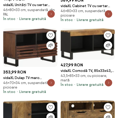
389,99 RON
vidaXL Unități TV cu sertar
vidaXL Cabinet TV cu sertar
46×80×33 cm, suspendată, din
castan 80 x 33 x 46 cm Lemn
46×80×33 cm, suspendată, cu
Finisaj Acacia Maro 80 x 33 x 46
PAL
picioare
compozit
cm
În stoc
Livrare gratuită
În stoc
Livrare gratuită
427,99 RON
vidaXL Comodă TV, 85x33x43,5
353,99 RON
43,5×85×33 cm, cu picioare,
cm, lemn masiv de mango
vidaXL Dulap TV maro
mată
46×70×34 cm, suspendată, cu
70x34x46 cm lemn masiv de
În stoc
Livrare gratuită
picioare
mango
În stoc
Livrare gratuită