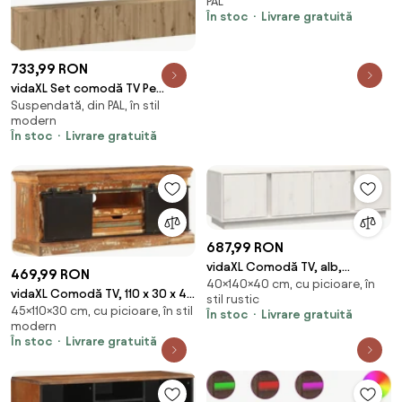
PAL
29,5 cm
În stoc
Livrare gratuită
733,99 RON
vidaXL Set comodă TV Pe
Suspendată, din PAL, în stil
perete 4 pcs Stejar Artizanal
modern
Lemn compozit
În stoc
Livrare gratuită
687,99 RON
vidaXL Comodă TV, alb,
469,99 RON
40×140×40 cm, cu picioare, în
140x40x40 cm, lemn masiv de
vidaXL Comodă TV, 110 x 30 x 45
stil rustic
pin
45×110×30 cm, cu picioare, în stil
cm, lemn masiv reciclat
În stoc
Livrare gratuită
modern
În stoc
Livrare gratuită