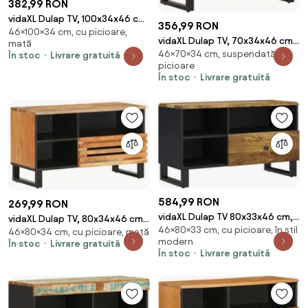
382,99 RON
vidaXL Dulap TV, 100x34x46 cm,
356,99 RON
46×100×34 cm, cu picioare,
lemn masiv mango brut
vidaXL Dulap TV, 70x34x46 cm,
mată
46×70×34 cm, suspendată, cu
lemn masiv de acacia
În stoc
Livrare gratuită
picioare
În stoc
Livrare gratuită
584,99 RON
269,99 RON
vidaXL Dulap TV 80x33x46 cm,
vidaXL Dulap TV, 80x34x46 cm,
46×80×33 cm, cu picioare, în stil
lemn masiv de mango și lemn
46×80×34 cm, cu picioare, mată
lemn masiv de acacia
modern
În stoc
Livrare gratuită
prelucrat
În stoc
Livrare gratuită