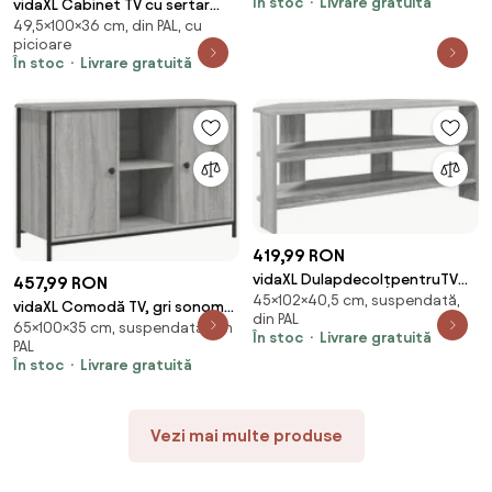
În stoc
Livrare gratuită
vidaXL Cabinet TV cu sertar
49,5×100×36 cm, din PAL, cu
Sonoma 100 x 36 x 49,5 cm
picioare
Lemn compozit
În stoc
Livrare gratuită
419,99 RON
vidaXL DulapdecolțpentruTV
457,99 RON
45×102×40,5 cm, suspendată,
Gri Sonoma 102x40,5x45cm
vidaXL Comodă TV, gri sonoma,
din PAL
Lemn compozit
65×100×35 cm, suspendată, din
100x35x65 cm, lemn compozit
În stoc
Livrare gratuită
PAL
În stoc
Livrare gratuită
Vezi mai multe produse