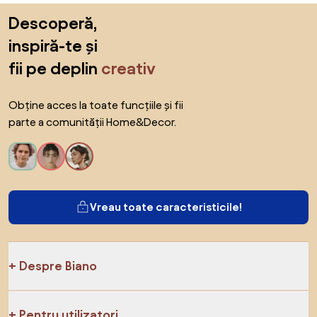
Sari peste subsol, revino la începutul paginii
Descoperă,
inspiră-te și
fii pe deplin
creativ
Obține acces la toate funcțiile și fii
parte a comunității Home&Decor.
Vreau toate caracteristicile!
Despre Biano
Pentru utilizatori