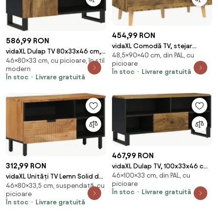
454,99 RON
586,99 RON
vidaXL Comodă TV, stejar
vidaXL Dulap TV 80x33x46 cm,
48,5×90×40 cm, din PAL, cu
afumat, 90x40x48,5 cm, lemn
46×80×33 cm, cu picioare, în stil
lemn masiv de mango și lemn
picioare
prelucrat
modern
prelucrat
În stoc
Livrare gratuită
În stoc
Livrare gratuită
467,99 RON
312,99 RON
vidaXL Dulap TV, 100x33x46 cm,
46×100×33 cm, din PAL, cu
lemn masiv de mango și lemn
vidaXL Unități TV Lemn Solid de
picioare
46×80×33,5 cm, suspendată, cu
prelucrat
Acacia 80 x 33,5 x 46 cm Lemn
În stoc
Livrare gratuită
picioare
compozit
În stoc
Livrare gratuită