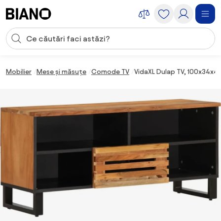
Sari peste navigare, accesează conținutul
Introducerea căutării
Sari peste conținut, mergi la subsol
Mobilier
Mese și măsuțe
Comode TV
VidaXL Dulap TV, 100x34x4