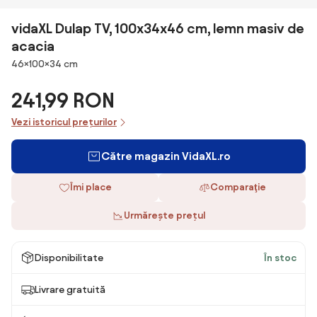
vidaXL Dulap TV, 100x34x46 cm, lemn masiv de
acacia
Dimensiuni
46×100×34 cm
241,99 RON
Vezi istoricul prețurilor
Către magazin VidaXL.ro
Îmi place
Comparaţie
Urmărește prețul
Disponibilitate
În stoc
Livrare gratuită