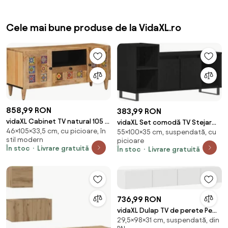
Cele mai bune produse de la VidaXL.ro
858,99 RON
383,99 RON
vidaXL Cabinet TV natural 105 x
vidaXL Set comodă TV Stejar
46×105×33,5 cm, cu picioare, în
33,5 x 46 cm Lemn de mango
55×100×35 cm, suspendată, cu
Negru 100 x 35 x 55 cm Lemn
stil modern
picioare
solid
compozit
În stoc
Livrare gratuită
În stoc
Livrare gratuită
736,99 RON
vidaXL Dulap TV de perete Pe
29,5×98×31 cm, suspendată, din
perete 2 pcs Alb Lucios 98 x 31 x