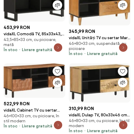
453,99 RON
345,99 RON
vidaXL Comodă TV, 85x33x43,5
vidaXL Unități TV cu sertar Maro
43,5×85×33 cm, cu picioare,
cm, lemn masiv reciclat
46×80×33 cm, suspendată, cu
deschis 80 x 33 x 46 cm Lemn
mată
picioare
compozit
În stoc
Livrare gratuită
În stoc
Livrare gratuită
522,99 RON
310,99 RON
vidaXL Cabinet TV cu sertar
vidaXL Dulap TV, 80x33x46 cm,
46×100×33 cm, cu picioare, în
Finisaj Acacia Maro 100 x 33 x 46
46×80×33 cm, cu picioare, în stil
stil modern
lemn masiv de mango
cm
modern
În stoc
Livrare gratuită
În stoc
Livrare gratuită