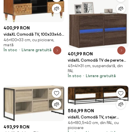
400,99 RON
vidaXL Comodă TV, 100x33x46
46×100×33 cm, cu picioare,
cm, lemn masiv de mango
mată
În stoc
Livrare gratuită
401,99 RON
vidaXL Comodă TV de perete
45×41×31 cm, suspendată, din
cu LED, 2 buc. stejar maro,
PAL
41x31x45 cm
În stoc
Livrare gratuită
556,99 RON
vidaXL Comodă TV, stejar
46×180,5×40 cm, din PAL, cu
fumuriu, 180,5x40x46 cm, lemn
493,99 RON
picioare
prelucrat