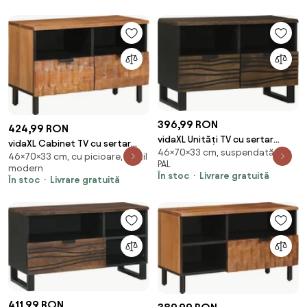
396,99 RON
424,99 RON
vidaXL Unități TV cu sertar
vidaXL Cabinet TV cu sertar
46×70×33 cm, suspendată, din
castan 70 x 33 x 46 cm Lemn
46×70×33 cm, cu picioare, în stil
Finisaj Acacia Maro 70 x 33 x 46
PAL
compozit
modern
cm
În stoc
Livrare gratuită
În stoc
Livrare gratuită
411,99 RON