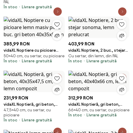
PAL
30 x 34 cm
În stoc
Livrare gratuită
385,99 RON
403,99 RON
vidaXL Noptiere cu picioare
vidaXL Noptiere, 2 buc., stejar
50×40 cm, cu sertar, cu picioare
Cu sertar, din lemn, din PAL
lemn masiv pin 2 buc. gri beton
sonoma, lemn prelucrat
În stoc
Livrare gratuită
În stoc
Livrare gratuită
40x35x50cm
231,99 RON
312,99 RON
vidaXL Noptieră, gri beton,
vidaXL Noptieră, gri beton,
47,5×40 cm, cu sertar, cu
66×40 cm, cu sertar, cu picioare
40x35x47,5 cm, lemn compozit
40x40x66 cm, lemn compozit
picioare
În stoc
Livrare gratuită
În stoc
Livrare gratuită