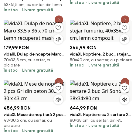
În stoc
Livrare gratuită
80cm
53×41,5 cm, cu sertar, din lemn
perete, 2 buc, stejar maro,
În stoc
Livrare gratuită
41,5x36x53cm
179,99 RON
346,99 RON
vidaXL Dulap de noapte Maro
vidaXL Noptiere, 2 buc., stejar
70×33,5 cm, cu sertar, cu
50×40 cm, cu sertar, cu picioare
33.5 x 36 x 70 cm Lemn
fumuriu, 40x35x50 cm, lemn
picioare
În stoc
Livrare gratuită
recuperat masiv
compozit
În stoc
Livrare gratuită
456,99 RON
644,99 RON
vidaXL Mese de noptieră 2 pcs
vidaXL Noptiere cu 2 sertare 2
43×30,5 cm, cu sertar, cu
80×38 cm, cu sertar, din PAL
Gri din beton 30,5 x 30 x 43 cm
buc Gri Sonoma 38x34x80 cm
picioare
În stoc
Livrare gratuită
În stoc
Livrare gratuită