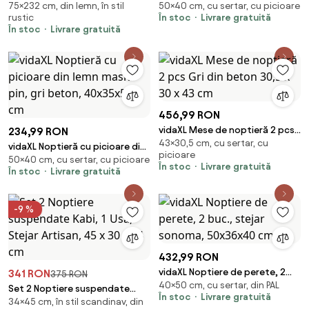
75×232 cm, din lemn, în stil
50×40 cm, cu sertar, cu picioare
232x122x75 cm, lemn masiv de
beton, 40x30x50 cm, lemn
rustic
În stoc
Livrare gratuită
pin
compozit
În stoc
Livrare gratuită
456,99 RON
vidaXL Mese de noptieră 2 pcs
234,99 RON
43×30,5 cm, cu sertar, cu
Gri din beton 30,5 x 30 x 43 cm
vidaXL Noptieră cu picioare din
picioare
50×40 cm, cu sertar, cu picioare
lemn masiv pin, gri beton,
În stoc
Livrare gratuită
În stoc
Livrare gratuită
40x35x50 cm
-9 %
432,99 RON
vidaXL Noptiere de perete, 2
341 RON
375 RON
40×50 cm, cu sertar, din PAL
buc., stejar sonoma, 50x36x40
Set 2 Noptiere suspendate
În stoc
Livrare gratuită
cm
34×45 cm, în stil scandinav, din
Kabi, 1 Usa, Stejar Artisan, 45 x