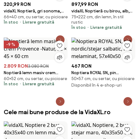
320,99 RON
897,99 RON
vidaXL Noptieră, gri sonoma,
vidaXL Noptieră cu birou, alb,
66×40 cm, cu sertar, cu picioare
75×222 cm, din lemn, în stil
40x40x66 cm, lemn compozit
222x107x75 cm lemn masiv de
În stoc
Livrare gratuită
rustic
pin
În stoc
Livrare gratuită
-9 %
2.809 RON
467 RON
3.080 RON
Noptieră lemn masiv crem
Noptiera ROYAL SN, pin
60×52 cm, cu sertar, cu picioare
50×57 cm, cu sertar, cu picioare
Provence -Natur, 52 × 45 × 60
nordic/stejar salbatic, PAL
În stoc
Livrare gratuită
cm
melaminat, 57x40x50
Disponibil în 4 e-shop-uri
Cele mai bune produse de la VidaXL.ro