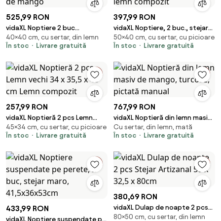
525,99 RON
397,99 RON
vidaXL Noptiere 2 buc
vidaXL Noptiere, 2 buc., stejar
40×40 cm, cu sertar, din lemn
50×40 cm, cu sertar, cu picioare
40x35x40 cm lemn masiv de
maro, 40x35x50 cm, lemn
În stoc
Livrare gratuită
În stoc
Livrare gratuită
mango
compozit
257,99 RON
767,99 RON
vidaXL Noptieră 2 pcs Lemn
vidaXL Noptieră din lemn masiv
45×34 cm, cu sertar, cu picioare
Cu sertar, din lemn, mată
vechi 34 x 35,5 x 45 cm Lemn
de mango, turcoaz, pictată
În stoc
Livrare gratuită
În stoc
Livrare gratuită
compozit
manual
380,69 RON
vidaXL Dulap de noapte 2 pcs
433,99 RON
80×50 cm, cu sertar, din lemn
Stejar Artizanal 50 x 32,5 x
vidaXL Noptiere suspendate pe