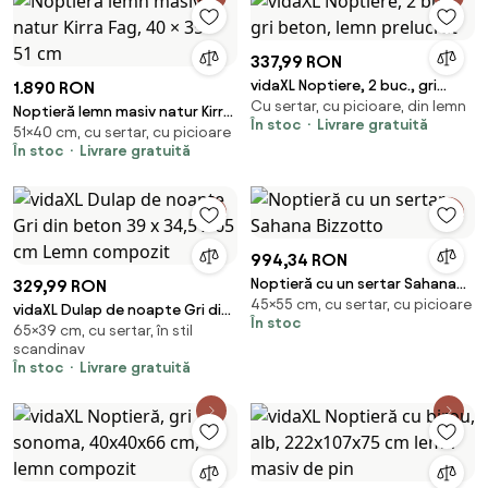
337,99 RON
vidaXL Noptiere, 2 buc., gri
1.890 RON
Cu sertar, cu picioare, din lemn
beton, lemn prelucrat
Noptieră lemn masiv natur Kirra
În stoc
Livrare gratuită
51×40 cm, cu sertar, cu picioare
Fag, 40 × 35 × 51 cm
În stoc
Livrare gratuită
994,34 RON
Noptieră cu un sertar Sahana
329,99 RON
45×55 cm, cu sertar, cu picioare
Bizzotto
vidaXL Dulap de noapte Gri din
În stoc
65×39 cm, cu sertar, în stil
beton 39 x 34,5 x 65 cm Lemn
scandinav
compozit
În stoc
Livrare gratuită