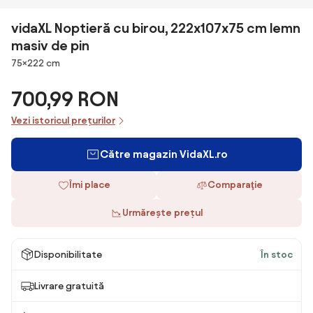
vidaXL Noptieră cu birou, 222x107x75 cm lemn
masiv de pin
Dimensiuni
75×222 cm
700,99 RON
Vezi istoricul prețurilor
Către magazin VidaXL.ro
Îmi place
Comparaţie
Urmărește prețul
Disponibilitate
În stoc
Livrare gratuită