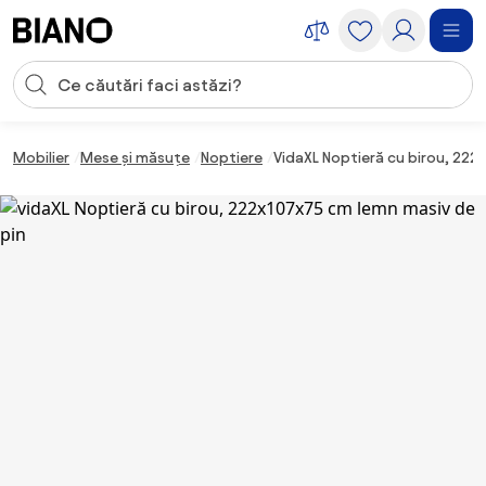
Sari peste navigare, accesează conținutul
Introducerea căutării
Sari peste conținut, mergi la subsol
Mobilier
Mese și măsuțe
Noptiere
VidaXL Noptieră cu birou, 222