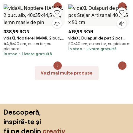
338,99 RON
419,99 RON
vidaXL Noptiere HAMAR, 2 buc,
vidaXL Dulapuri de pat 2 pcs
44,5×40 cm, cu sertar, cu
50×40 cm, cu sertar, cu picioare
alb, 40x35x44,5 cm, lemn masiv
Stejar Artizanal 40 x 35 x 50 cm
picioare
În stoc
Livrare gratuită
de pin
În stoc
Livrare gratuită
Vezi mai multe produse
Sari peste subsol, revino la începutul paginii
Descoperă,
inspiră-te și
fii pe deplin
creativ