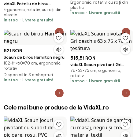
Ergonomic, rotativ, cu roți din
rabatabil, gri deschis, textil
vidaXL Fotoliu de birou
plastic
Ergonomic, rotativ, cu roți din
rabatabil cu masaj, negru, piele
În stoc
Livrare gratuită
plastic
ecologică
În stoc
Livrare gratuită
521 RON
Scaun de birou Hamilton negru
515,51 RON
102-111×60×70 cm, ergonomic,
vidaXL Scaun pivotant Gri
rotativ
76×63×75 cm, ergonomic,
deschis 63 x 75 x 76 cm
Disponibil în 3 e-shop-uri
rotativ
țesătură
În stoc
Livrare gratuită
În stoc
Livrare gratuită
Cele mai bune produse de la VidaXL.ro