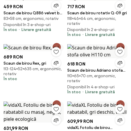
459 RON
717 RON
Scaun de birou Q886 velvet bej
Scaun de birou rotativ Q-09 gri
83×58 cm, ergonomic, rotativ
118×46×64 cm, ergonomic,
inchis Blu40
rotativ
Disponibil în 3 e-shop-uri
În stoc
Livrare gratuită
Disponibil în 2 e-shop-uri
În stoc
Livrare gratuită
689 RON
Scaun de birou Rex, gri
618 RON
113-124×52×635 cm, ergonomic,
Scaun de birou Adriano stofa
rotativ
110×65×70 cm, ergonomic,
olive H110 cm
În stoc
rotativ
Disponibil în 4 e-shop-uri
În stoc
Livrare gratuită
609,99 RON
vidaXL Fotoliu de birou
631,99 RON