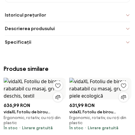
Istoricul prețurilor
Descrierea produsului
Specificații
Produse similare
636,99 RON
631,99 RON
vidaXL Fotoliu de birou
vidaXL Fotoliu de birou
Ergonomic, rotativ, cu roți din
Ergonomic, rotativ, cu roți din
rabatabil cu masaj, gri deschis,
rabatabil cu masaj, gri, piele
plastic
plastic
textil
ecologică
În stoc
Livrare gratuită
În stoc
Livrare gratuită