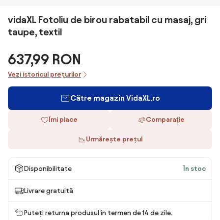
vidaXL Fotoliu de birou rabatabil cu masaj, gri
taupe, textil
637,99 RON
Vezi istoricul prețurilor
Către magazin VidaXL.ro
Îmi place
Comparaţie
Urmărește prețul
Disponibilitate
În stoc
Livrare gratuită
Puteți returna produsul în termen de 14 de zile.