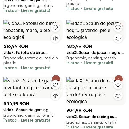
vidaXL Scaun de gaming
plastic
Ergonomic, gaming, rotativ
masaj/suport picioare
În stoc
Livrare gratuită
În stoc
Livrare gratuită
negru/albastru piele eco
616,99 RON
485,99 RON
vidaXL Fotoliu de birou
vidaXL Scaun de jocuri, negru și
Ergonomic, rotativ, cu roți din
Ergonomic, gaming, rotativ
rabatabil, maro, piele
verde, piele ecologică
plastic
În stoc
Livrare gratuită
ecologică
În stoc
Livrare gratuită
556,99 RON
vidaXL Scaun de gaming
904,99 RON
Ergonomic, gaming, rotativ
pivotant, negru și camuflaj,
vidaXL Scaun de racing cu
În stoc
Livrare gratuită
piele ecologică
Ergonomic, gaming, rotativ
suport picioare verde/negru
În stoc
Livrare gratuită
piele ecologică