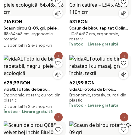
716 RON
531 RON
Scaun birou Q-09, gri, piele
Scaun de birou tapitat Colin
118×64×48 cm, ergonomic,
110×54×57 cm, ergonomic,
ecologică, 64x48x118 cm
catifea – L54 x A57 x 110h cm
rotativ
rotativ
În stoc
Livrare gratuită
Disponibil în 2 e-shop-uri
625,99 RON
621,99 RON
vidaXL Fotoliu de birou
vidaXL Fotoliu de birou
Ergonomic, rotativ, cu roți din
Ergonomic, rotativ, cu roți din
rabatabil, negru, piele
rabatabil cu masaj, gri închis,
plastic
plastic
ecologică
textil
În stoc
Livrare gratuită
Disponibil în 2 e-shop-uri
În stoc
Livrare gratuită