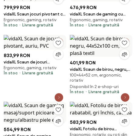
799,99 RON
476,99 RON
vidaXL Scaun jocuri pivotant cu
vidaXL Scaun de gaming cu
Ergonomic, gaming, rotativ
Ergonomic, gaming, rotativ
suport de picioare, roșu, PVC
masaj, negru și crem, material
În stoc
Livrare gratuită
În stoc
Livrare gratuită
textil
833,99 RON
vidaXL Scaun de jocuri
401,99 RON
Ergonomic, gaming, rotativ
pivotant, auriu, PVC
vidaXL Scaun de birou, negru,
În stoc
Livrare gratuită
100×44×52 cm, ergonomic,
44x52x100 cm, plasă textil
rotativ
Disponibil în 2 e-shop-uri
În stoc
Livrare gratuită
583,99 RON
vidaXL Fotoliu de birou
554,99 RON
Ergonomic, rotativ, cu roți din
rabatabil, gri închis, catifea