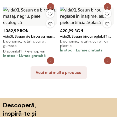
1.062,99 RON
420,99 RON
vidaXL Scaun de birou cu masaj,
vidaXL Scaun birou reglabil în
Ergonomic, rotativ, cu roți
Ergonomic, rotativ, cu roți din
negru, piele ecologică
înălțime, alb, piele
gumate
plastic
artificială/plasă
În stoc
Livrare gratuită
Disponibil în 7 e-shop-uri
În stoc
Livrare gratuită
Vezi mai multe produse
Sari peste subsol, revino la începutul paginii
Descoperă,
inspiră-te și