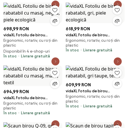
698,99 RON
618,99 RON
vidaXL Fotoliu de birou
vidaXL Fotoliu de birou
Ergonomic, rotativ, cu roți din
Ergonomic, rotativ, cu roți din
rabatabil cu masaj, negru, piele
rabatabil, gri, piele ecologică
plastic
plastic
ecologică
În stoc
Livrare gratuită
Disponibil în 4 e-shop-uri
În stoc
Livrare gratuită
609,99 RON
vidaXL Fotoliu de birou
694,99 RON
Ergonomic, rotativ, cu roți din
rabatabil, gri taupe, textil
vidaXL Fotoliu de birou
plastic
Ergonomic, rotativ, cu roți din
rabatabil cu masaj, maro, textil
În stoc
Livrare gratuită
plastic
În stoc
Livrare gratuită