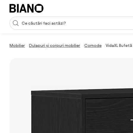
Sari peste navigare, accesează conținutul
Introducerea căutării
Sari peste conținut, mergi la subsol
Mobilier
Dulapuri și corpuri mobilier
Comode
VidaXL Bufetă