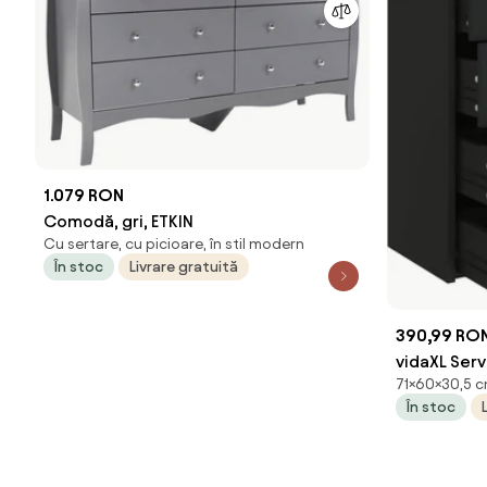
1.079 RON
Comodă, gri, ETKIN
Cu sertare, cu picioare, în stil modern
În stoc
Livrare gratuită
390,99 RO
vidaXL Serv
71×60×30,5 cm
60x30,5x7
În stoc