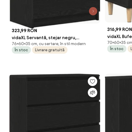
316,99 RON
323,99 RON
vidaXL Bufe
vidaXL Servantă, stejar negru,
70×60×35 cm,
35 x 70 cm
76×60×35 cm, cu sertare, în stil modern
60x35x76 cm, lemn prelucrat
În stoc
În stoc
Livrare gratuită