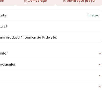
ace
Comparaţie
Urmărește prețul
itate
În stoc
tuită
rna produsul în termen de 14 de zile.
rilor
odusului