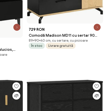
729 RON
Comodă Madison MD11 cu sertar 90
89×90×40 cm, cu sertare, cu picioare
cm - negru / stejar biscuiți
În stoc
Livrare gratuită
lucios,
ioare