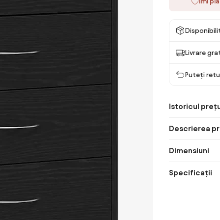
Îmi pl
Disponibil
Livrare gra
Puteți retu
Istoricul prețu
Descrierea pr
Dimensiuni
Specificații