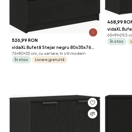
468,99 RO
vidaXL Bufe
65×91×29,5 cm
cm Lemn pr
526,99 RON
În stoc
vidaXL Bufetă Stejar negru 80x35x76
76×80×35 cm, cu sertare, în stil modern
cm Lemn prelucrat
În stoc
Livrare gratuită