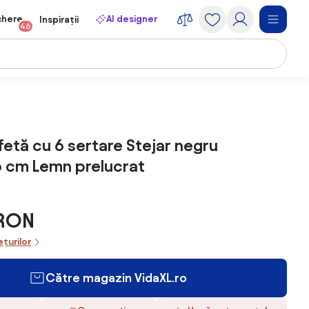
chere
AI designer
Inspirații
46
fetă cu 6 sertare Stejar negru
 cm Lemn prelucrat
 RON
ețurilor
Către magazin VidaXL.ro