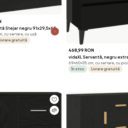
N
tă Stejar negru 91x29,5x65
, cu sertare, cu ușă
elucrat
Livrare gratuită
468,99 RON
vidaXL Servantă, negru extra
69×60×35 cm, cu sertare, cu pic
60x35x69 cm, PAL
În stoc
Livrare gratuită