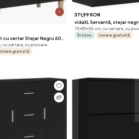
371,99 RON
vidaXL Servantă, stejar neg
75×80×36 cm, cu sertare, cu pic
x75 cm, lemn prelucrat
În stoc
Livrare gratuită
t cu sertar Stejar Negru 60 x
 cu sertare, cu picioare
 Lemn compozit
Livrare gratuită