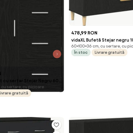
478,99 RON
vidaXL Bufetă Stejar negru
60×100×36 cm, cu sertare, cu pi
cm lemn prelucrat
În stoc
Livrare gratuită
N
t cu sertar Stejar Negru 60 x
cu sertare, cu picioare
 Lemn compozit
Livrare gratuită