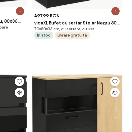
497,99 RON
ru, 80x36
vidaXL Bufet cu sertar Stejar Negru 80 x
ioare
70×80×33 cm, cu sertare, cu ușă
33 x 70 cm Lemn compozit
În stoc
Livrare gratuită