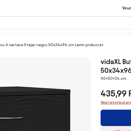
Vou
 cu 6 sertare Stejar negru 50x34x96 cm Lemn prelucrat
vidaXL Bu
50x34x96
Dimensiuni
96×50×34 cm
435,99
Vezi istoricul pr