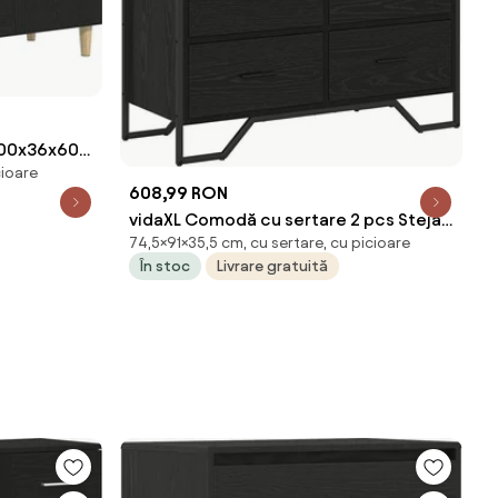
 100x36x60
cioare
608,99 RON
vidaXL Comodă cu sertare 2 pcs Stejar
74,5×91×35,5 cm, cu sertare, cu picioare
Negru 91 x 35,5 x 74,5 cm
În stoc
Livrare gratuită