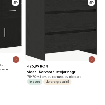
u
426,99 RON
cioare
icat
vidaXL Servantă, stejar negru,
75×70×41 cm, cu sertare, cu picioare
70x41x75cm, lemn prelucrat
În stoc
Livrare gratuită