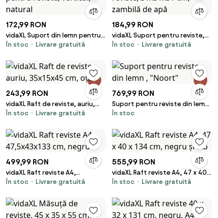
172,99 RON
184,99 RON
vidaXL Suport din lemn pentru
vidaXL Suport pentru reviste,
În stoc
Livrare gratuită
În stoc
Livrare gratuită
reviste, vertical, natural
31x31x31 cm, zambilă de apă
243,99 RON
769,99 RON
vidaXL Raft de reviste, auriu,
Suport pentru reviste din lemn ,
În stoc
Livrare gratuită
În stoc
35x15x45 cm, oțel
"Noort"
499,99 RON
555,99 RON
vidaXL Raft reviste A4,
vidaXL Raft reviste A4, 47 x 40 x
În stoc
Livrare gratuită
În stoc
Livrare gratuită
47,5x43x133 cm, negru
134 cm, negru și alb