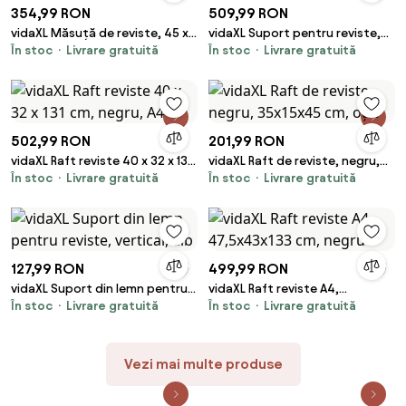
354,99 RON
509,99 RON
vidaXL Măsuță de reviste, 45 x
vidaXL Suport pentru reviste,
În stoc
Livrare gratuită
În stoc
Livrare gratuită
35 x 55 cm, lemn masiv de
40x30x50 cm, lemn masiv de
stejar
mango și oțel
502,99 RON
201,99 RON
vidaXL Raft reviste 40 x 32 x 131
vidaXL Raft de reviste, negru,
În stoc
Livrare gratuită
În stoc
Livrare gratuită
cm, negru, A4
35x15x45 cm, oțel
127,99 RON
499,99 RON
vidaXL Suport din lemn pentru
vidaXL Raft reviste A4,
În stoc
Livrare gratuită
În stoc
Livrare gratuită
reviste, vertical, alb
47,5x43x133 cm, negru
Vezi mai multe produse