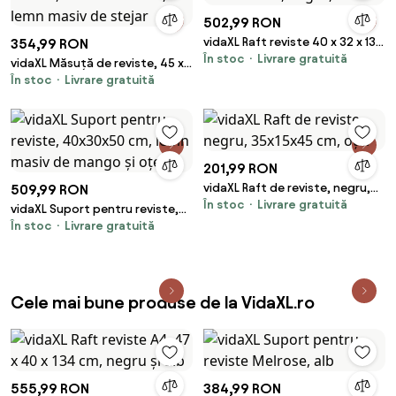
502,99 RON
vidaXL Raft reviste 40 x 32 x 131
354,99 RON
În stoc
Livrare gratuită
cm, negru, A4
vidaXL Măsuță de reviste, 45 x
În stoc
Livrare gratuită
35 x 55 cm, lemn masiv de
stejar
201,99 RON
vidaXL Raft de reviste, negru,
509,99 RON
În stoc
Livrare gratuită
35x15x45 cm, oțel
vidaXL Suport pentru reviste,
În stoc
Livrare gratuită
40x30x50 cm, lemn masiv de
mango și oțel
Cele mai bune produse de la VidaXL.ro
555,99 RON
384,99 RON