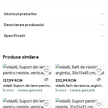
Istoricul prețurilor
Descrierea produsului
Specificații
Produse similare
127,99 RON
232,99 RON
vidaXL Suport din lemn pentru
vidaXL Raft de reviste, argintiu,
În stoc
Livrare gratuită
În stoc
Livrare gratuită
reviste, vertical, alb
35x15x45 cm, oțel