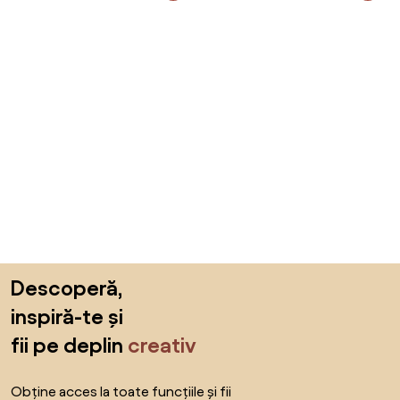
Sari peste subsol, revino la începutul paginii
Descoperă,
inspiră-te și
fii pe deplin
creativ
Obține acces la toate funcțiile și fii