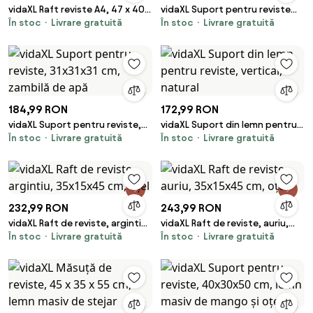
vidaXL Raft reviste A4, 47 x 40 x
vidaXL Suport pentru reviste
În stoc
Livrare gratuită
În stoc
Livrare gratuită
134 cm, negru și alb
Melrose, alb
184,99 RON
172,99 RON
vidaXL Suport pentru reviste,
vidaXL Suport din lemn pentru
În stoc
Livrare gratuită
În stoc
Livrare gratuită
31x31x31 cm, zambilă de apă
reviste, vertical, natural
232,99 RON
243,99 RON
vidaXL Raft de reviste, argintiu,
vidaXL Raft de reviste, auriu,
În stoc
Livrare gratuită
În stoc
Livrare gratuită
35x15x45 cm, oțel
35x15x45 cm, oțel