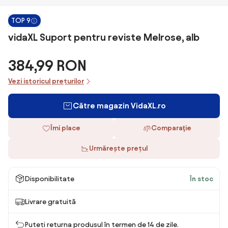
TOP 9
vidaXL Suport pentru reviste Melrose, alb
384,99 RON
Vezi istoricul prețurilor
Către magazin VidaXL.ro
Îmi place
Comparaţie
Urmărește prețul
Disponibilitate
În stoc
Livrare gratuită
Puteți returna produsul în termen de 14 de zile.