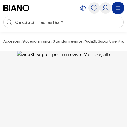
Sari peste navigare, accesează conținutul
Introducerea căutării
Sari peste conținut, mergi la subsol
Accesorii
Accesorii living
Standuri reviste
VidaXL Suport pentru r