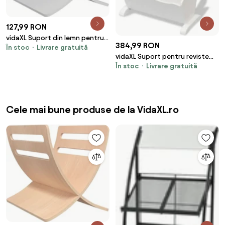
127,99 RON
vidaXL Suport din lemn pentru
384,99 RON
În stoc
Livrare gratuită
reviste, vertical, alb
vidaXL Suport pentru reviste
În stoc
Livrare gratuită
Melrose, alb
Cele mai bune produse de la VidaXL.ro