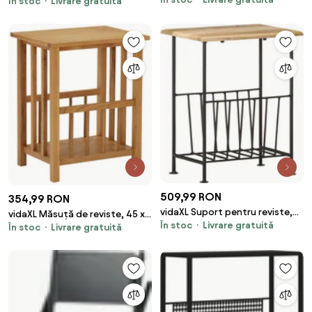
35x15x45 cm, oțel
În stoc
Livrare gratuită
35x15x45 cm, oțel
509,99 RON
354,99 RON
vidaXL Suport pentru reviste,
vidaXL Măsuță de reviste, 45 x
În stoc
Livrare gratuită
40x30x50 cm, lemn masiv de
În stoc
Livrare gratuită
35 x 55 cm, lemn masiv de
mango și oțel
stejar