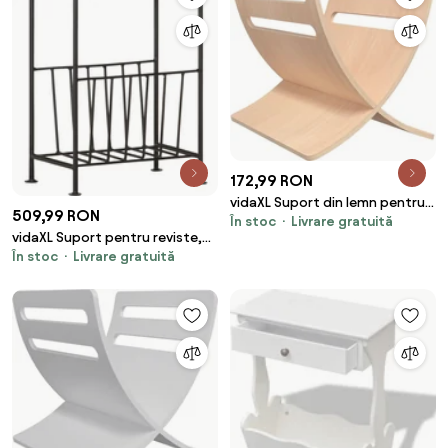
172,99 RON
vidaXL Suport din lemn pentru
509,99 RON
În stoc
Livrare gratuită
reviste, vertical, natural
vidaXL Suport pentru reviste,
În stoc
Livrare gratuită
40x30x50 cm, lemn masiv de
mango și oțel