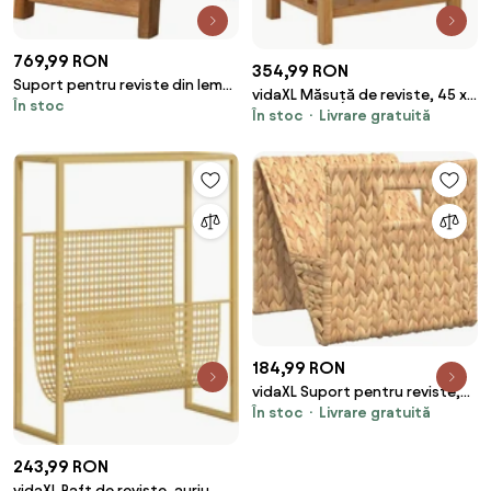
769,99 RON
354,99 RON
Suport pentru reviste din lemn ,
vidaXL Măsuță de reviste, 45 x
În stoc
"Noort"
În stoc
Livrare gratuită
35 x 55 cm, lemn masiv de
stejar
184,99 RON
vidaXL Suport pentru reviste,
În stoc
Livrare gratuită
31x31x31 cm, zambilă de apă
243,99 RON
vidaXL Raft de reviste, auriu,