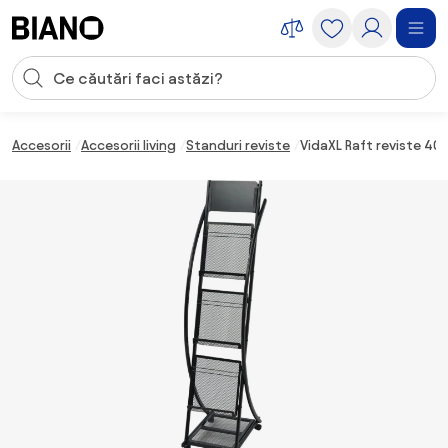
Sari peste navigare, accesează conținutul
Introducerea căutării
Sari peste conținut, mergi la subsol
Accesorii
Accesorii living
Standuri reviste
VidaXL Raft reviste 40 