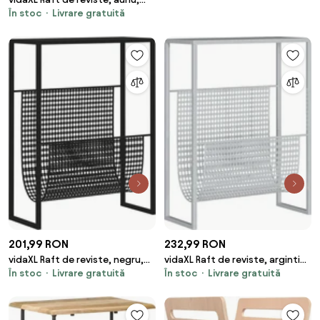
În stoc
Livrare gratuită
35x15x45 cm, oțel
201,99 RON
232,99 RON
vidaXL Raft de reviste, negru,
vidaXL Raft de reviste, argintiu,
În stoc
Livrare gratuită
În stoc
Livrare gratuită
35x15x45 cm, oțel
35x15x45 cm, oțel