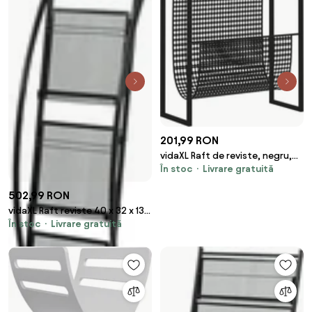
201,99 RON
vidaXL Raft de reviste, negru,
În stoc
Livrare gratuită
35x15x45 cm, oțel
502,99 RON
vidaXL Raft reviste 40 x 32 x 131
În stoc
Livrare gratuită
cm, negru, A4