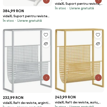
vidaXL Suport pentru reviste,
În stoc
Livrare gratuită
31x31x31 cm, zambilă de apă
384,99 RON
vidaXL Suport pentru reviste
În stoc
Livrare gratuită
Melrose, alb
243,99 RON
232,99 RON
vidaXL Raft de reviste, auriu,
vidaXL Raft de reviste, argintiu,
În stoc
Livrare gratuită