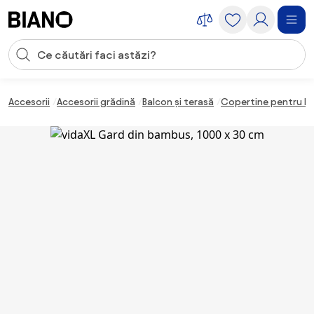
Sari peste navigare, accesează conținutul
Introducerea căutării
Sari peste conținut, mergi la subsol
Accesorii
Accesorii grădină
Balcon și terasă
Copertine pentru b