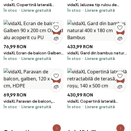
vidaXL Copertină laterală
vidaXL Jaluzea tip rulou de
În stoc
Livrare gratuită
În stoc
Livrare gratuită
retractabilă, cărămiziu, 120 x
exterior, alb și portocaliu, 80 x
1000 cm
250 cm
76,99 RON
433,99 RON
vidaXL Ecran de balcon Galben
vidaXL Gard din bambus natural
În stoc
Livrare gratuită
În stoc
Livrare gratuită
90 x 200 cm Oxford alu
400 x 180 cm Bambus
acoperit cu PU
69,99 RON
430,99 RON
vidaXL Paravan de balcon,
vidaXL Copertină laterală
În stoc
Livrare gratuită
În stoc
Livrare gratuită
galben, 120 x 400 cm, HDPE
retractabilă de terasă, roșu,
140 x 500 cm