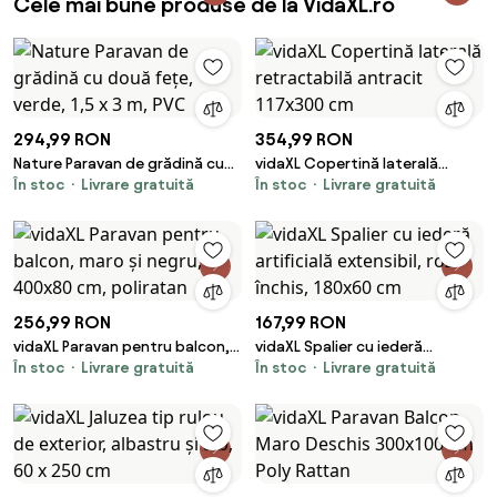
Cele mai bune produse de la VidaXL.ro
294,99 RON
354,99 RON
Nature Paravan de grădină cu
vidaXL Copertină laterală
În stoc
Livrare gratuită
În stoc
Livrare gratuită
două fețe, verde, 1,5 x 3 m, PVC
retractabilă antracit 117x300
cm
256,99 RON
167,99 RON
vidaXL Paravan pentru balcon,
vidaXL Spalier cu iederă
În stoc
Livrare gratuită
În stoc
Livrare gratuită
maro și negru, 400x80 cm,
artificială extensibil, roz închis,
poliratan
180x60 cm