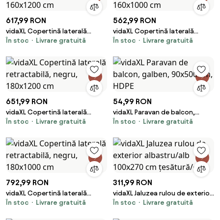
617,99 RON
562,99 RON
vidaXL Copertină laterală
vidaXL Copertină laterală
În stoc
Livrare gratuită
În stoc
Livrare gratuită
retractabilă, negru, 160x1200
retractabilă, negru, 160x1000
cm
cm
651,99 RON
54,99 RON
vidaXL Copertină laterală
vidaXL Paravan de balcon,
În stoc
Livrare gratuită
În stoc
Livrare gratuită
retractabilă, negru, 180x1200
galben, 90x500 cm, HDPE
cm
792,99 RON
311,99 RON
vidaXL Copertină laterală
vidaXL Jaluzea rulou de exterior
În stoc
Livrare gratuită
În stoc
Livrare gratuită
retractabilă, negru, 180x1000
albastru/alb 100x270 cm
cm
țesătură/oțel