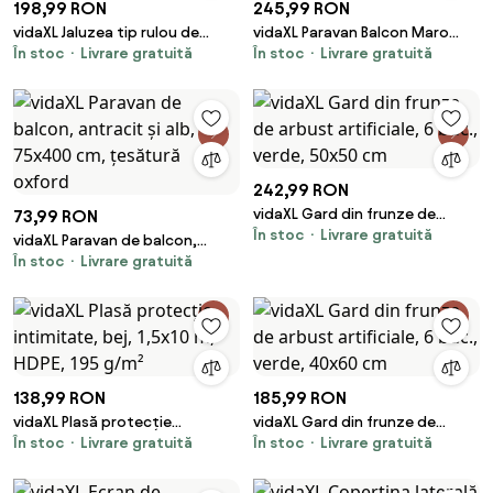
198,99 RON
245,99 RON
vidaXL Jaluzea tip rulou de
vidaXL Paravan Balcon Maro
În stoc
Livrare gratuită
În stoc
Livrare gratuită
exterior, albastru și alb, 60 x
Deschis 300x100 cm Poly
250 cm
Rattan
242,99 RON
vidaXL Gard din frunze de
73,99 RON
În stoc
Livrare gratuită
arbust artificiale, 6 buc., verde,
vidaXL Paravan de balcon,
50x50 cm
În stoc
Livrare gratuită
antracit și alb, 75x400 cm,
țesătură oxford
138,99 RON
185,99 RON
vidaXL Plasă protecție
vidaXL Gard din frunze de
În stoc
Livrare gratuită
În stoc
Livrare gratuită
intimitate, bej, 1,5x10 m, HDPE,
arbust artificiale, 6 buc., verde,
195 g/m²
40x60 cm