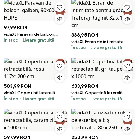
97,99 RON
vidaXL Paravan de balcon,
336,95 RON
În stoc
Livrare gratuită
galben, 90x600 cm, HDPE
vidaXL Ecran de intimitate
În stoc
Livrare gratuită
pentru grădină Traforaj Ruginit
32 x 140 cm
503,99 RON
633,99 RON
vidaXL Copertină laterală
vidaXL Copertină laterală
În stoc
Livrare gratuită
În stoc
Livrare gratuită
retractabilă, roșu, 117x1200 cm
retractabilă, gri taupe, 120 x
1000 cm
597,99 RON
250,99 RON