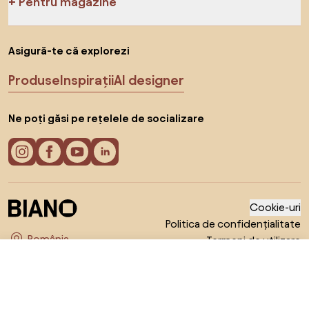
Pentru magazine
Asigură-te că explorezi
Produse
Inspirații
AI designer
Ne poți găsi pe rețelele de socializare
Cookie-uri
Politica de confidențialitate
Termeni de utilizare
Alege țara
© 2026 Biano s.r.o.
180,99 RON
Către magazin