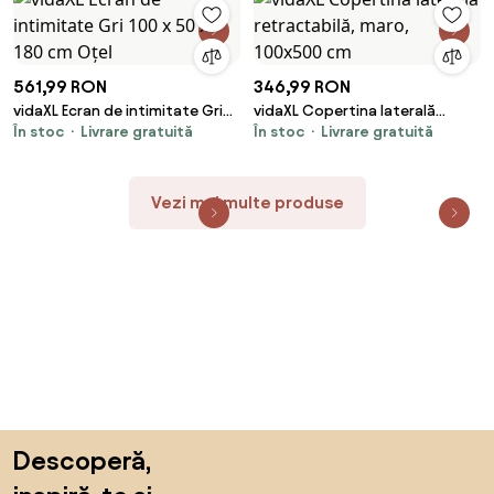
561,99 RON
346,99 RON
vidaXL Ecran de intimitate Gri
vidaXL Copertina laterală
În stoc
Livrare gratuită
În stoc
Livrare gratuită
100 x 50 x 180 cm Oțel
retractabilă, maro, 100x500 cm
Vezi mai multe produse
Sari peste subsol, revino la începutul paginii
Descoperă,