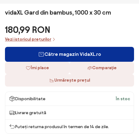
vidaXL Gard din bambus, 1000 x 30 cm
180,99 RON
Vezi istoricul prețurilor
Către magazin VidaXL.ro
Îmi place
Comparaţie
Urmărește prețul
Disponibilitate
În stoc
Livrare gratuită
Puteți returna produsul în termen de 14 de zile.