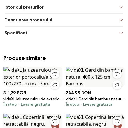
Istoricul prețurilor
Descrierea produsului
Specificații
Produse similare
311,99 RON
244,99 RON
vidaXL Jaluzea rulou de exterior
vidaXL Gard din bambus natural
În stoc
Livrare gratuită
În stoc
Livrare gratuită
portocaliu/alb 100x270 cm
400 x 125 cm Bambus
textil/oțel