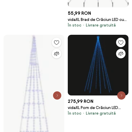
55,99 RON
vidaXL Brad de Crăciun LED cu
În stoc
Livrare gratuită
țevi de prindere în pământ 306
cm Metal
275,99 RON
vidaXL Pom de Crăciun LED
În stoc
Livrare gratuită
Interioară Exterior 576LED-uri
Albastru 3,6m