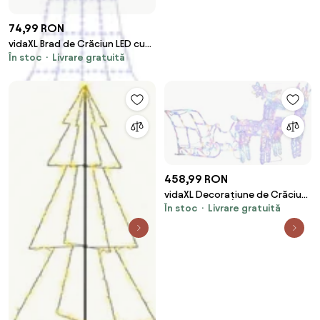
74,99 RON
vidaXL Brad de Crăciun LED cu
În stoc
Livrare gratuită
țevi de prindere în pământ 511
cm Metal
458,99 RON
vidaXL Decorațiune de Crăciun
În stoc
Livrare gratuită
reni și sanie 160 LED-uri 130 cm
acril