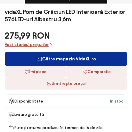
vidaXL Pom de Crăciun LED Interioară Exterior
576LED-uri Albastru 3,6m
275,99 RON
Vezi istoricul prețurilor
Către magazin VidaXL.ro
Îmi place
Comparaţie
Urmărește prețul
Disponibilitate
În stoc
Livrare gratuită
Puteți returna produsul în termen de 14 de zile.