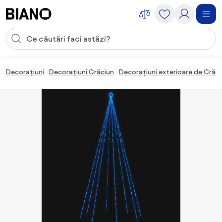
Sari peste navigare, accesează conținutul
Introducerea căutării
Sari peste conținut, mergi la subsol
Decorațiuni
Decorațiuni Crăciun
Decorațiuni exterioare de Crăc