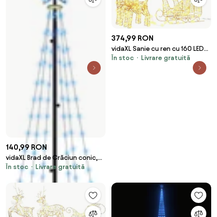
374,99 RON
vidaXL Sanie cu ren cu 160 LED
În stoc
Livrare gratuită
Alb cald 30 x 12 x 55 cm PET
140,99 RON
vidaXL Brad de Crăciun conic,
În stoc
Livrare gratuită
108 LED-uri, albastru, 70x180 cm