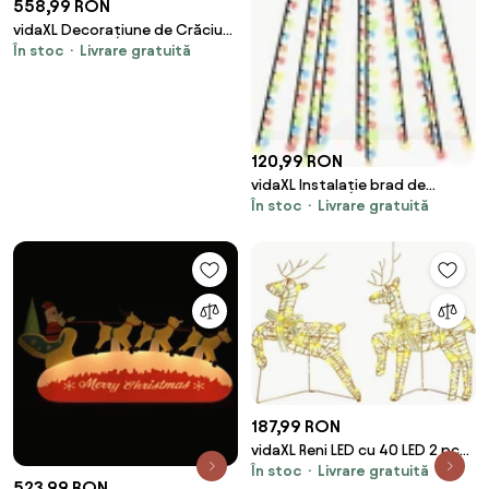
558,99 RON
vidaXL Decorațiune de Crăciun
În stoc
Livrare gratuită
familie reni 160 LED-uri colorat
acril
120,99 RON
vidaXL Instalație brad de
În stoc
Livrare gratuită
Crăciun cu 300 LED-uri
multicolor 300 cm
187,99 RON
vidaXL Reni LED cu 40 LED 2 pcs
În stoc
Livrare gratuită
Alb cald PET
523,99 RON