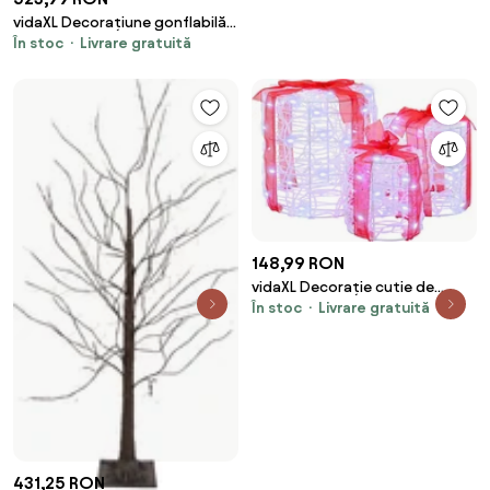
vidaXL Decorațiune gonflabilă
În stoc
Livrare gratuită
cu Moș Crăciun și reni, LED-uri,
145 cm
148,99 RON
vidaXL Decorație cutie de
În stoc
Livrare gratuită
cadou 3 pcs Alb rece 20 x 20 x
21 cm Acril
431,25 RON