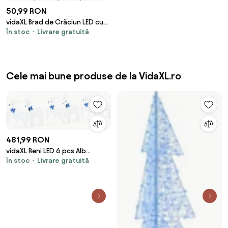
50,99 RON
vidaXL Brad de Crăciun LED cu
În stoc
Livrare gratuită
țevi de prindere în pământ 182
cm Metal
Cele mai bune produse de la VidaXL.ro
481,99 RON
vidaXL Reni LED 6 pcs Alb
În stoc
Livrare gratuită
țesătură