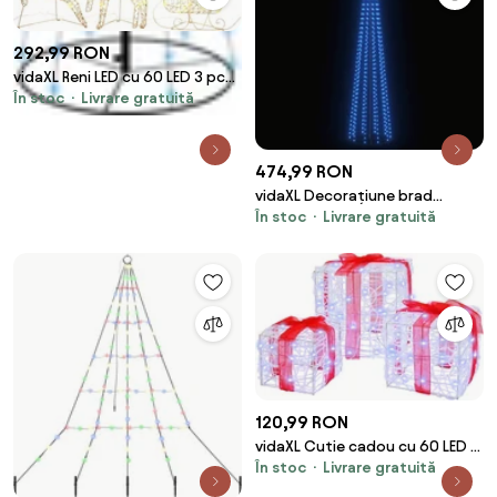
292,99 RON
vidaXL Reni LED cu 60 LED 3 pcs
În stoc
Livrare gratuită
Alb cald PET
474,99 RON
vidaXL Decorațiune brad
În stoc
Livrare gratuită
Crăciun conic 752 LED-uri
albastru 160x500 cm
120,99 RON
vidaXL Cutie cadou cu 60 LED 3
În stoc
Livrare gratuită
pcs Alb rece 20 x 20 x 20 cm
Acril