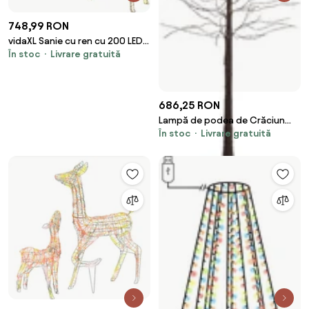
748,99 RON
vidaXL Sanie cu ren cu 200 LED
În stoc
Livrare gratuită
Alb cald 70 x 26 x 129 cm PET
686,25 RON
Lampă de podea de Crăciun
În stoc
Livrare gratuită
maro, sub formă de copac, 180
cm, incl. LED cu temporizator
IP44 - Ki