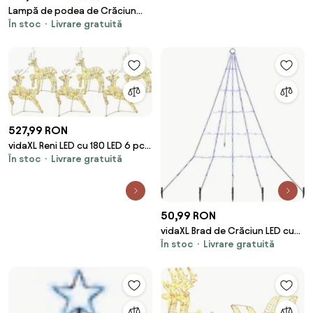
Lampă de podea de Crăciun
În stoc
Livrare gratuită
maro în formă de copac 120
cm, cu LED și timer IP44 - Ki
527,99 RON
vidaXL Reni LED cu 180 LED 6 pcs
În stoc
Livrare gratuită
Auriu PET
50,99 RON
vidaXL Brad de Crăciun LED cu
În stoc
Livrare gratuită
țevi de prindere în pământ 182
cm Metal