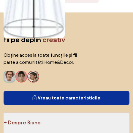
Sari peste subsol, revino la începutul paginii
Descoperă,
inspiră-te și
fii pe deplin
creativ
Obține acces la toate funcțiile și fii
parte a comunității Home&Decor.
Vreau toate caracteristicile!
Despre Biano