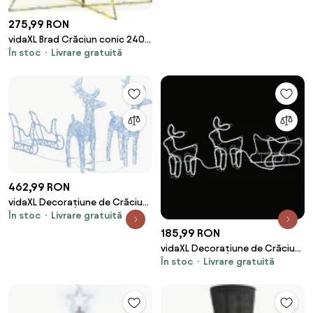
275,99 RON
vidaXL Brad Crăciun conic 240
În stoc
Livrare gratuită
LED-uri, 118x180 cm, interior &
exterior
462,99 RON
vidaXL Decorațiune de Crăciun
În stoc
Livrare gratuită
reni și sanie 160 LED-uri 130 cm
acril
185,99 RON
vidaXL Decorațiune de Crăciun
În stoc
Livrare gratuită
cu reni și sanie, 576 LED-uri,
exterior