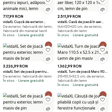
717,99 RON
2.511,99 RON
vidaXL Cușcă de exterior
vidaXL Casă de joacă în aer
De exterior, fabricată din lemn,
146×120×120 cm, de exterior,
pentru iepuri, adăpost animale
liber, 120 x 120 x 146 cm, lemn de
fabricată din material textil
fabricată din lemn
mici, lemn
pin
În stoc
Livrare gratuită
În stoc
Livrare gratuită
3.226,99 RON
1.362,99 RON
vidaXL Set de joacă pentru
vidaXL Turn de joacă Maro 110.5
De exterior, fabricată din lemn
215×110,5×52,5 cm, de exterior,
exterior, lemn masiv de brad
x 52.5 x 215 cm Lemn de pin
În stoc
Livrare gratuită
fabricată din lemn
masiv
În stoc
Livrare gratuită