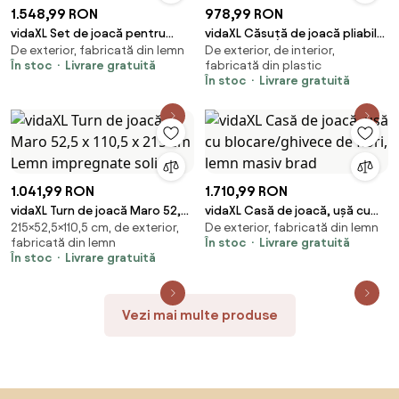
1.548,99 RON
978,99 RON
vidaXL Set de joacă pentru
vidaXL Căsuță de joacă pliabilă
De exterior, fabricată din lemn
De exterior, de interior,
exterior, lemn masiv de pin
copii cu ușă și ferestre
În stoc
Livrare gratuită
fabricată din plastic
funcționale
În stoc
Livrare gratuită
1.041,99 RON
1.710,99 RON
vidaXL Turn de joacă Maro 52,5
vidaXL Casă de joacă, ușă cu
215×52,5×110,5 cm, de exterior,
De exterior, fabricată din lemn
x 110,5 x 215 cm Lemn
blocare/ghivece de flori, lemn
fabricată din lemn
În stoc
Livrare gratuită
impregnate solid
masiv brad
În stoc
Livrare gratuită
Vezi mai multe produse
Sari peste subsol, revino la începutul paginii