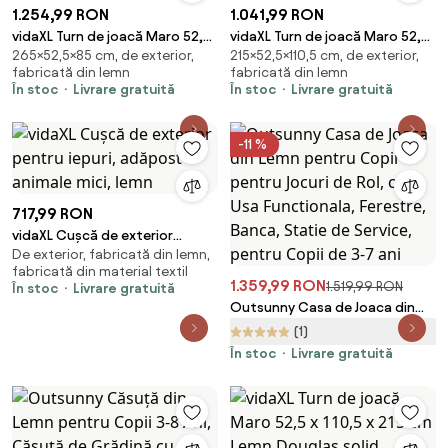
1.254,99 RON
1.041,99 RON
vidaXL Turn de joacă Maro 52,5
vidaXL Turn de joacă Maro 52,5
265×52,5×85 cm, de exterior,
215×52,5×110,5 cm, de exterior,
x 85 x 265 cm Lemn impregnate
x 110,5 x 215 cm Lemn
fabricată din lemn
fabricată din lemn
solid
impregnate solid
În stoc
Livrare gratuită
În stoc
Livrare gratuită
-11 %
717,99 RON
vidaXL Cușcă de exterior
De exterior, fabricată din lemn,
pentru iepuri, adăpost animale
fabricată din material textil
mici, lemn
1.359,99 RON
1.519,99 RON
În stoc
Livrare gratuită
Outsunny Casa de Joaca din
Lemn pentru Copii pentru
(1)
Jocuri de Rol, cu Usa
În stoc
Livrare gratuită
Functionala, Ferestre, Banca,
Statie de Service, pentru Copii
de 3-7 ani