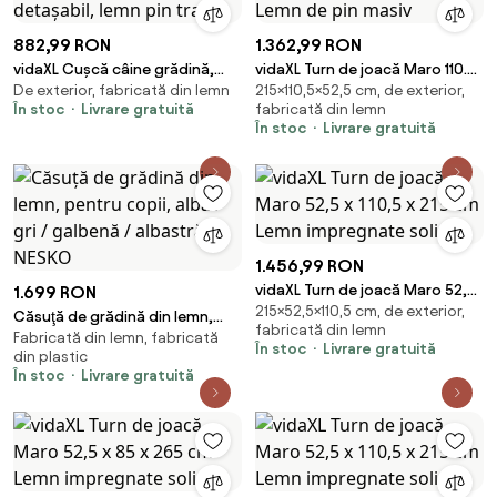
882,99 RON
1.362,99 RON
vidaXL Cușcă câine grădină,
vidaXL Turn de joacă Maro 110.5
De exterior, fabricată din lemn
215×110,5×52,5 cm, de exterior,
acoperiș detașabil, lemn pin
x 52.5 x 215 cm Lemn de pin
În stoc
Livrare gratuită
fabricată din lemn
tratat
masiv
În stoc
Livrare gratuită
1.456,99 RON
vidaXL Turn de joacă Maro 52,5
1.699 RON
215×52,5×110,5 cm, de exterior,
x 110,5 x 215 cm Lemn
Căsuţă de grădină din lemn,
fabricată din lemn
impregnate solid
Fabricată din lemn, fabricată
pentru copii, albă / gri /
În stoc
Livrare gratuită
din plastic
galbenă / albastră, NESKO
În stoc
Livrare gratuită