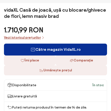
vidaXL Casă de joacă, ușă cu blocare/ghivece
de flori, lemn masiv brad
1.710,99 RON
Vezi istoricul prețurilor
Către magazin VidaXL.ro
Îmi place
Comparaţie
Urmărește prețul
Disponibilitate
În stoc
Livrare gratuită
Puteți returna produsul în termen de 14 de zile.