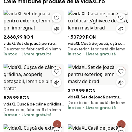
Cele mai bune produse de la VidaXL.ro
2.668,99 RON
1.507,99 RON
vidaXL Set de joacă pentru
vidaXL Casă de joacă, ușă cu
De exterior, fabricată din lemn
De exterior, fabricată din lemn
exterior, lemn de pin impregnat
blocare/ghivece de flori, lemn
În stoc
Livrare gratuită
În stoc
Livrare gratuită
masiv brad
3.179,99 RON
vidaXL Set de joacă pentru
525,99 RON
De exterior, fabricată din lemn
exterior, lemn masiv de brad
vidaXL Cușcă de câine grădină,
În stoc
Livrare gratuită
De exterior, fabricată din lemn
acoperiș detașabil, lemn de pin
În stoc
Livrare gratuită
tratat