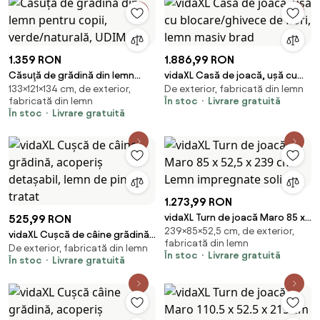
1.359 RON
1.886,99 RON
Căsuţă de grădină din lemn
vidaXL Casă de joacă, ușă cu
133×121×134 cm, de exterior,
De exterior, fabricată din lemn
pentru copii, verde/naturală,
blocare/ghivece de flori, lemn
fabricată din lemn
În stoc
Livrare gratuită
UDIM
masiv brad
În stoc
Livrare gratuită
1.273,99 RON
vidaXL Turn de joacă Maro 85 x
525,99 RON
239×85×52,5 cm, de exterior,
52,5 x 239 cm Lemn impregnate
vidaXL Cușcă de câine grădină,
fabricată din lemn
solid
De exterior, fabricată din lemn
acoperiș detașabil, lemn de pin
În stoc
Livrare gratuită
În stoc
Livrare gratuită
tratat