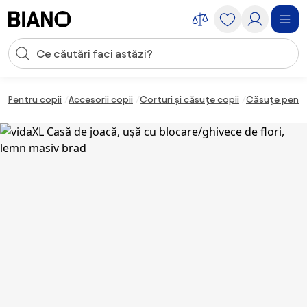
Sari peste navigare, accesează conținutul
Introducerea căutării
Sari peste conținut, mergi la subsol
Pentru copii
Accesorii copii
Corturi și căsuțe copii
Căsuțe pentr