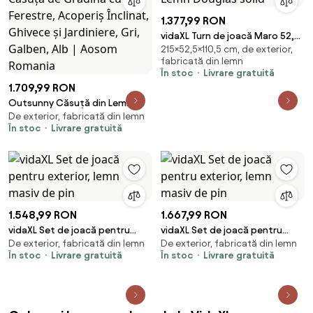
1.377,99 RON
vidaXL Turn de joacă Maro 52,5
215×52,5×110,5 cm, de exterior,
x 110,5 x 215 cm Lemn Douglas
fabricată din lemn
solid
În stoc
Livrare gratuită
1.709,99 RON
Outsunny Căsuță din Lemn
De exterior, fabricată din lemn
pentru Copii 3-8 Ani, Căsuță de
În stoc
Livrare gratuită
Grădină cu Ferestre, Acoperiș
Înclinat, Ghivece și Jardiniere,
Gri, Galben, Alb | Aosom
Romania
1.548,99 RON
1.667,99 RON
vidaXL Set de joacă pentru
vidaXL Set de joacă pentru
De exterior, fabricată din lemn
De exterior, fabricată din lemn
exterior, lemn masiv de pin
exterior, lemn masiv de pin
În stoc
Livrare gratuită
În stoc
Livrare gratuită