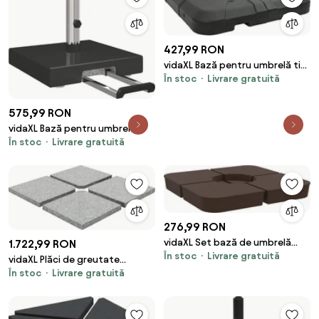
427,99 RON
vidaXL Bază pentru umbrelă tip
În stoc
Livrare gratuită
cantilever Negru 88,5 x 88,5 x 12
cm
575,99 RON
vidaXL Bază pentru umbrelă
În stoc
Livrare gratuită
Negru 41 x 41 x 37 cm Granit
276,99 RON
vidaXL Set bază de umbrelă
1.722,99 RON
În stoc
Livrare gratuită
soare 4 piese pentru suport
vidaXL Plăci de greutate
cruce 100 kg PP
În stoc
Livrare gratuită
umbrelă, 4 buc., gri, 100 kg,
granit, pătrat