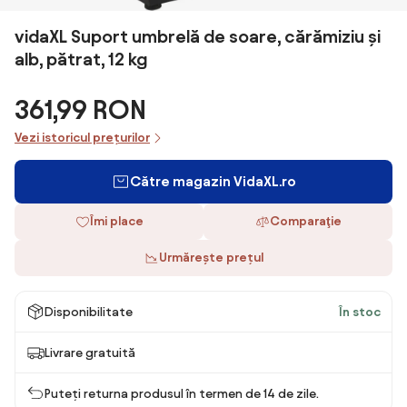
vidaXL Suport umbrelă de soare, cărămiziu și
alb, pătrat, 12 kg
361,99 RON
Vezi istoricul prețurilor
Către magazin VidaXL.ro
Îmi place
Comparaţie
Urmărește prețul
Disponibilitate
În stoc
Livrare gratuită
Puteți returna produsul în termen de 14 de zile.