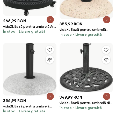
266,99 RON
355,99 RON
vidaXL Bază pentru umbrelă Art
vidaXL Bază pentru umbrelă
În stoc
Livrare gratuită
Deco Negru Ø 45 x 39.5 cm Fier
În stoc
Livrare gratuită
Manual Galben Ø 45 x 33 cm
Beton
349,99 RON
356,99 RON
vidaXL Bază pentru umbrelă din
vidaXL Bază pentru umbrelă
În stoc
Livrare gratuită
fontă, 12 kg, 48 cm
În stoc
Livrare gratuită
Manual Gri deschis Ø 45 x 33