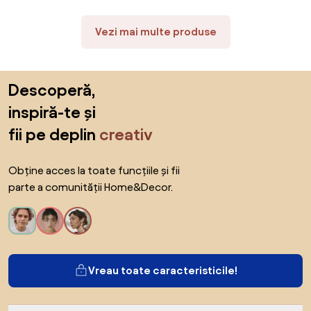
cm Beton
Vezi mai multe produse
Sari peste subsol, revino la începutul paginii
Descoperă,
inspiră-te și
fii pe deplin
creativ
Obține acces la toate funcțiile și fii
parte a comunității Home&Decor.
Vreau toate caracteristicile!