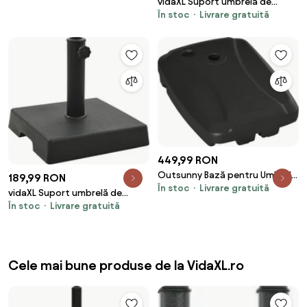
vidaXL Suport umbrelă de
În stoc
Livrare gratuită
soare, rășină, rotund, negru, 29
kg
449,99 RON
Outsunny Bază pentru Umbrelă
189,99 RON
În stoc
Livrare gratuită
cu Braţ, Bază în T şi Rotile,
vidaXL Suport umbrelă de
80x60x17 cm, Negru | Aosom
În stoc
Livrare gratuită
soare, negru, 8 kg, polirășină,
Romania
pătrat
Cele mai bune produse de la VidaXL.ro