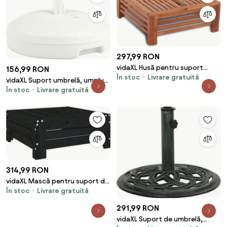
297,99 RON
vidaXL Husă pentru suport
156,99 RON
În stoc
Livrare gratuită
umbrelă de soare, lemn
vidaXL Suport umbrelă, umplut
În stoc
Livrare gratuită
cu apă/nisip, alb, 20 L, plastic
ratan
314,99 RON
vidaXL Mască pentru suport de
În stoc
Livrare gratuită
umbrelă, negru, lemn masiv de
pin
291,99 RON
vidaXL Suport de umbrelă,