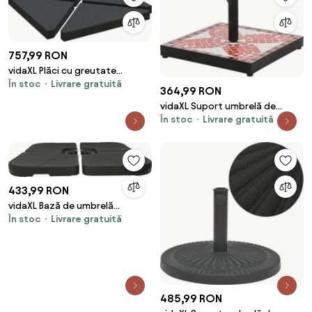
757,99 RON
vidaXL Plăci cu greutate
În stoc
Livrare gratuită
umbrelă 4 buc Granit Negru
364,99 RON
Triunghiular 14 kg
vidaXL Suport umbrelă de
În stoc
Livrare gratuită
soare, cărămiziu și alb, pătrat,
12 kg
433,99 RON
vidaXL Bază de umbrelă
În stoc
Livrare gratuită
portabilă umplută cu nisip /
apă, 60L
485,99 RON