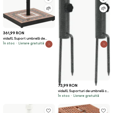
361,99 RON
vidaXL Suport umbrelă de
În stoc
Livrare gratuită
soare, cărămiziu și alb, pătrat,
12 kg
73,99 RON
vidaXL Suporturi de umbrelă cu
În stoc
Livrare gratuită
țăruși, 2 buc. 9x35 cm oțel
galvanizat