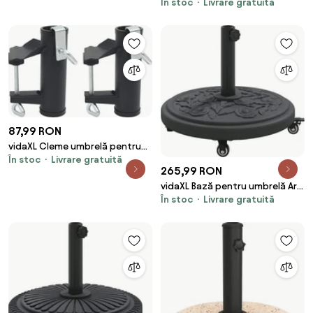
În stoc
Livrare gratuită
verde, 44x44x31, fontă
87,99 RON
vidaXL Cleme umbrelă pentru
În stoc
Livrare gratuită
balcon, 2 buc., 25-38 mm, oțel
265,99 RON
vidaXL Bază pentru umbrelă Art
În stoc
Livrare gratuită
Deco Negru Ø 45 x 39,5 cm Fier