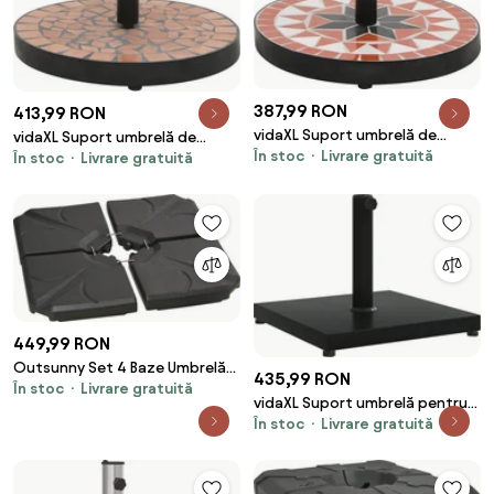
387,99 RON
413,99 RON
vidaXL Suport umbrelă de
vidaXL Suport umbrelă de
În stoc
Livrare gratuită
soare, cărămiziu și alb, rotund,
În stoc
Livrare gratuită
soare, cărămiziu, rotund, 12 kg
12 kg
449,99 RON
Outsunny Set 4 Baze Umbrelă
435,99 RON
În stoc
Livrare gratuită
Grădină din Plastic HDPE,
vidaXL Suport umbrelă pentru
Rezistente la Apă/Nisip,
În stoc
Livrare gratuită
stâlpi Ø32/38/48 mm, 18 kg,
103x103x8.3 cm, Negru | Aosom
pătrat
Romania