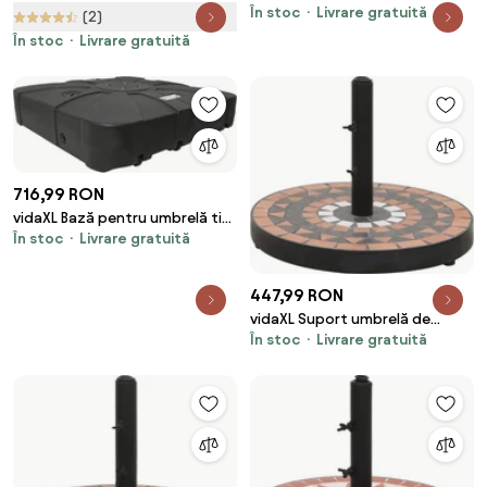
Grădină cu Bază de Umplere
În stoc
Livrare gratuită
soare, cărămiziu, pătrat, 12 kg
(2)
Apă/Nisip HDPE Rezistent la
În stoc
Livrare gratuită
Intemperii 46x45x26cm Negru |
Aosom Romania
716,99 RON
vidaXL Bază pentru umbrelă tip
În stoc
Livrare gratuită
cantilever Negru 86 x 86 x 19 cm
447,99 RON
vidaXL Suport umbrelă de
În stoc
Livrare gratuită
soare, cărămiziu și alb, rotund,
12 kg