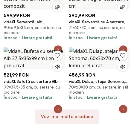
599,99 RON
390,99 RON
vidaXL Servantă, alb,
vidaXL Servantă cu 4 sertare,
90×69,5×34 cm, cu sertare, cu
71×60×30,5 cm, cu sertare, cu
69,5x34x90 cm, lemn compozit
negru, 60x30,5x71 cm
picioare
picioare
În stoc
Livrare gratuită
În stoc
Livrare gratuită
521,99 RON
456,99 RON
vidaXL Bufetă cu sertare Alb
vidaXL Dulap, stejar Sonoma,
99×37,5×35 cm, cu sertare, cu
70×60×30 cm, cu sertare, în stil
37,5x35x99 cm Lemn prelucrat
60x30x70 cm, lemn prelucrat
picioare
modern
În stoc
Livrare gratuită
În stoc
Livrare gratuită
Vezi mai multe produse