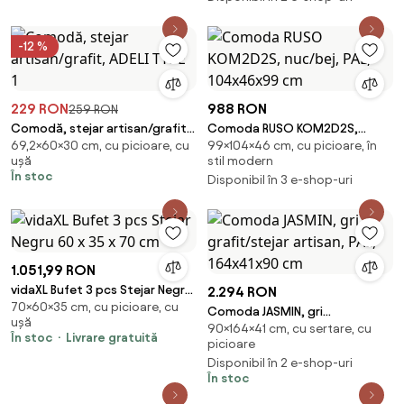
-12 %
229 RON
988 RON
259 RON
Comodă, stejar artisan/grafit,
Comoda RUSO KOM2D2S,
69,2×60×30 cm, cu picioare, cu
99×104×46 cm, cu picioare, în
ADELI TYPE 1
nuc/bej, PAL, 104x46x99 cm
ușă
stil modern
În stoc
Disponibil în 3 e-shop-uri
1.051,99 RON
vidaXL Bufet 3 pcs Stejar Negru
2.294 RON
70×60×35 cm, cu picioare, cu
60 x 35 x 70 cm
Comoda JASMIN, gri
ușă
90×164×41 cm, cu sertare, cu
grafit/stejar artisan, PAL,
În stoc
Livrare gratuită
picioare
164x41x90 cm
Disponibil în 2 e-shop-uri
În stoc