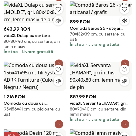
899 RON
Comodă Baros 26 - stejar
643,99 RON
70×132×39 cm, cu sertare, cu
artizanal / grafit
vidaXL Dulap cu sertare
ușă
80×80×40 cm, cu sertare, din
„MOLDE”, gri, 80x40x80 cm,
În stoc
Livrare gratuită
lemn masiv
lemn masiv de pin
În stoc
Livrare gratuită
1.216 RON
857,99 RON
Comodă cu doua usi,
vidaXL Servantă „HAMAR”, gri
95×156×41 cm, cu picioare, cu
80×90×40 cm, cu sertare, din
156x41x95cm, Tili System, ADRK
închis, 90x40x80 cm, lemn
ușă
lemn masiv
Furniture (Culoare: Negru /
masiv de pin
În stoc
Livrare gratuită
Negru)