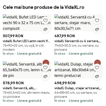
Cele mai bune produse de la VidaXL.ro
507,99 RON
487,99 RON
vidaXL Bufet LED Lemn vechi 90
vidaXL Servantă cu 4 sertare,
75×90×32 cm, cu ușă, în stil
71×60×30,5 cm, cu sertare, cu
x 32 x 75 cm Lemn compozit
stejar maro, 60x30,5x71 cm
modern
picioare
În stoc
Livrare gratuită
În stoc
Livrare gratuită
578,99 RON
498,99 RON
vidaXL Servantă, alb,
vidaXL Dulap, stejar artizanal,
75×65,5×40 cm, din lemn masiv,
64×88×30 cm, cu sertare, cu
65,5x40x75 cm, lemn masiv de
88x30x64 cm, lemn prelucrat
cu picioare
picioare
pin
În stoc
Livrare gratuită
În stoc
Livrare gratuită