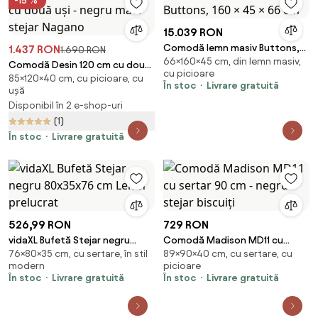
-15 %
15.039 RON
Comodă lemn masiv Buttons,
1.437 RON
1.690 RON
66×160×45 cm, din lemn masiv,
160 × 45 × 66 cm
Comodă Desin 120 cm cu două
cu picioare
85×120×40 cm, cu picioare, cu
uși - negru mat / stejar Nagano
În stoc
Livrare gratuită
ușă
Disponibil în 2 e-shop-uri
(1)
În stoc
Livrare gratuită
526,99 RON
729 RON
vidaXL Bufetă Stejar negru
Comodă Madison MD11 cu
76×80×35 cm, cu sertare, în stil
89×90×40 cm, cu sertare, cu
80x35x76 cm Lemn prelucrat
sertar 90 cm - negru / stejar
modern
picioare
biscuiți
În stoc
Livrare gratuită
În stoc
Livrare gratuită