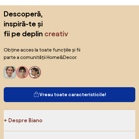
Sari peste subsol, revino la începutul paginii
Descoperă,
inspiră-te și
fii pe deplin
creativ
Obține acces la toate funcțiile și fii
parte a comunității Home&Decor.
Vreau toate caracteristicile!
Despre Biano