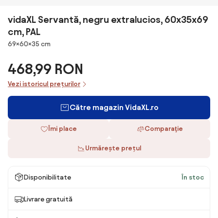
vidaXL Servantă, negru extralucios, 60x35x69
cm, PAL
Dimensiuni
69×60×35 cm
468,99 RON
Vezi istoricul prețurilor
Către magazin VidaXL.ro
Îmi place
Comparaţie
Urmărește prețul
Disponibilitate
În stoc
Livrare gratuită