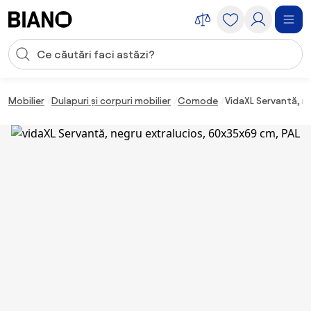
Sari peste navigare, accesează conținutul
Introducerea căutării
Sari peste conținut, mergi la subsol
Mobilier
Dulapuri și corpuri mobilier
Comode
VidaXL Servantă, n