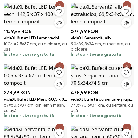
1.139,99 RON
574,99 RON
vidaXL Bufet LED Lemn vechi
vidaXL Servantă, alb
100×142,5×37 cm, cu picioare, cu
90×69,5×34 cm, cu sertare, cu
142,5 x 37 x 100 cm Lemn
extralucios, 69,5x34x90 cm,
ușă
picioare
compozit
lemn compozit
În stoc
Livrare gratuită
În stoc
Livrare gratuită
278,99 RON
478,99 RON
vidaXL Bufet LED Maro 60,5 x 37
vidaXL Bufetă cu sertare și uși
67×60,5×37 cm, din lemn masiv,
74,5×70,5×34 cm, cu sertare, cu
x 67 cm Lemn compozit
Stejar Sonoma 70,5x34x74,5
cu ușă
ușă
cm
În stoc
Livrare gratuită
În stoc
Livrare gratuită