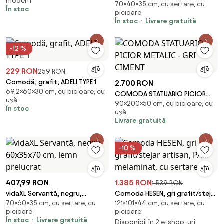
modern
70×40×35 cm, cu sertare, cu
cm, lemn prelucrat
În stoc
picioare
În stoc
Livrare gratuită
-12 %
229 RON
259 RON
Comodă, grafit, ADELI TYPE 1
2.700 RON
69,2×60×30 cm, cu picioare, cu
COMODA STATUARIO PICIOR
ușă
90×200×50 cm, cu picioare, cu
METALIC - GRI CIMENT
În stoc
ușă
Livrare gratuită
-10 %
407,99 RON
1.385 RON
1.539 RON
vidaXL Servantă, negru,
Comoda HESEN, gri grafit/stejar
70×60×35 cm, cu sertare, cu
121×101×44 cm, cu sertare, cu
60x35x70 cm, lemn prelucrat
artisan, PAL melaminat, cu
picioare
picioare
sertare, 10
În stoc
Livrare gratuită
Disponibil în 2 e-shop-uri