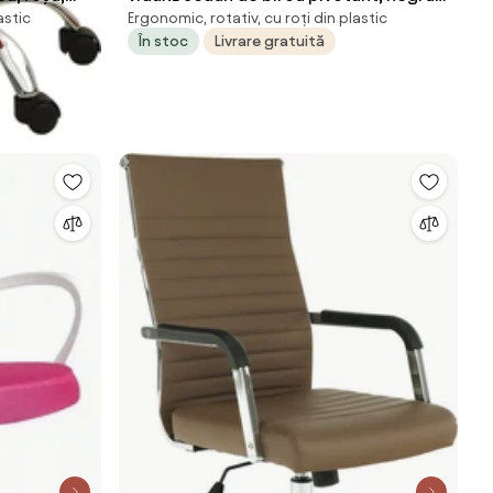
astic
Ergonomic, rotativ, cu roți din plastic
lemn curbat și piele ecologică
În stoc
Livrare gratuită