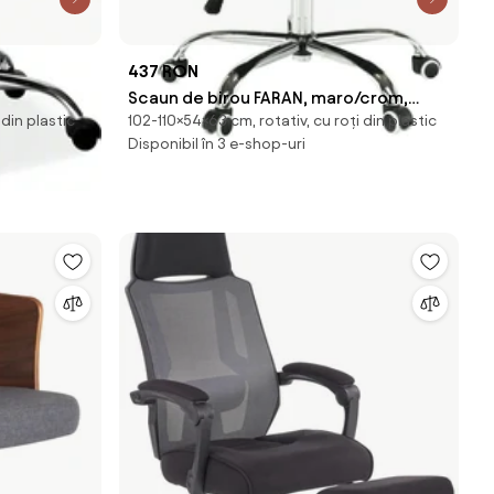
437 RON
Scaun de birou FARAN, maro/crom,
din plastic
102-110×54×63 cm, rotativ, cu roți din plastic
x88/98 cm
piele ecologica/metal, 54x63x102/110
Disponibil în 3 e-shop-uri