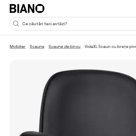
Sari peste navigare, accesează conținutul
Introducerea căutării
Sari peste conținut, mergi la subsol
Mobilier
Scaune
Scaune de birou
VidaXL Scaun cu brațe piv