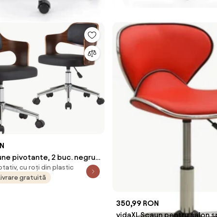
ON
ne pivotante, 2 buc. negru,
tativ, cu roți din plastic
t & piele ecologică
Livrare gratuită
350,99 RON
vidaXL Scaun pentru salon sp