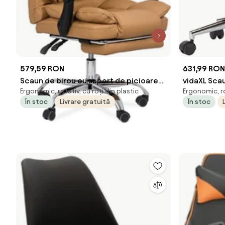
579,59 RON
631,99 RON
Scaun de birou cu suport de picioare
vidaXL Scau
Ergonomic, rotativ, cu roți din plastic
Ergonomic, ro
OFF 415 bej
lemn curbat
În stoc
Livrare gratuită
În stoc