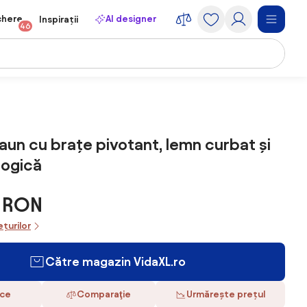
chere
AI designer
Inspirații
46
aun cu brațe pivotant, lemn curbat și
logică
9 RON
ețurilor
Către magazin VidaXL.ro
ace
Comparaţie
Urmărește prețul