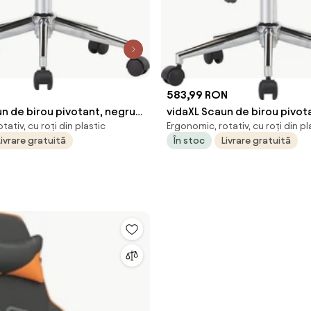
583,99 RON
n de birou pivotant, negru,
vidaXL Scaun de birou pivota
tativ, cu roți din plastic
Ergonomic, rotativ, cu roți din pl
 și piele ecologică
lemn curbat și material texti
Livrare gratuită
În stoc
Livrare gratuită