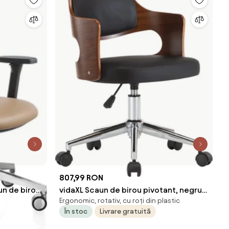
807,99 RON
un de birou
vidaXL Scaun de birou pivotant, negru,
Ergonomic, rotativ, cu roți din plastic
lemn curbat și piele ecologică
În stoc
Livrare gratuită