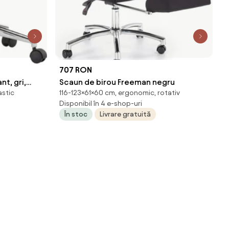
707 RON
nt, gri,
Scaun de birou Freeman negru
astic
116-123×61×60 cm, ergonomic, rotativ
l
Disponibil în 4 e-shop-uri
În stoc
Livrare gratuită