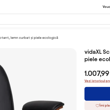
Vou
otant, lemn curbat și piele ecologică
vidaXL Sc
piele eco
1.007,9
Vezi istoricul pr
Îmi pl