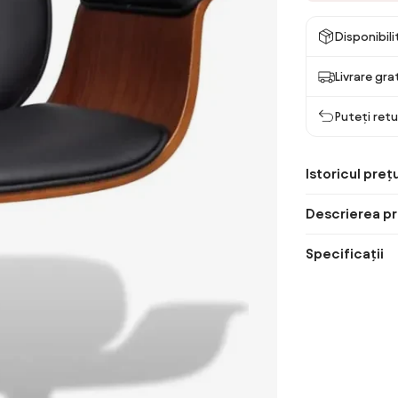
Disponibil
Livrare gra
Puteți retu
Istoricul prețu
Descrierea pr
Specificații