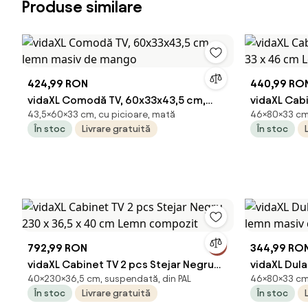
Produse similare
424,99 RON
440,99 RO
vidaXL Comodă TV, 60x33x43,5 cm,
vidaXL Cabi
43,5×60×33 cm, cu picioare, mată
46×80×33 cm, 
lemn masiv de mango
33 x 46 cm
În stoc
Livrare gratuită
În stoc
792,99 RON
344,99 RO
vidaXL Cabinet TV 2 pcs Stejar Negru
vidaXL Dul
40×230×36,5 cm, suspendată, din PAL
46×80×33 cm, 
230 x 36,5 x 40 cm Lemn compozit
lemn masi
În stoc
Livrare gratuită
În stoc