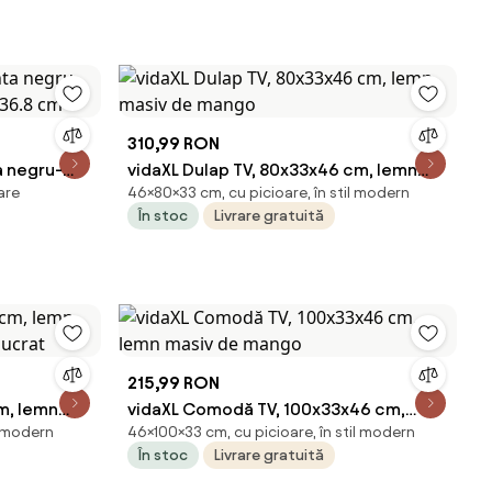
310,99 RON
a negru-
vidaXL Dulap TV, 80x33x46 cm, lemn
are
46×80×33 cm, cu picioare, în stil modern
36.8 cm
masiv de mango
În stoc
Livrare gratuită
215,99 RON
m, lemn
vidaXL Comodă TV, 100x33x46 cm,
l modern
46×100×33 cm, cu picioare, în stil modern
lucrat
lemn masiv de mango
În stoc
Livrare gratuită