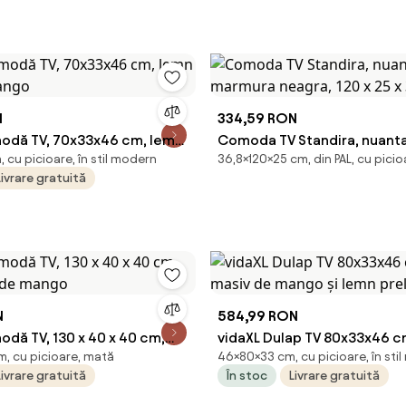
N
334,59 RON
odă TV, 70x33x46 cm, lemn
Comoda TV Standira, nuant
cu picioare, în stil modern
36,8×120×25 cm, din PAL, cu picio
mango
marmura neagra, 120 x 25 x 
Livrare gratuită
N
584,99 RON
dă TV, 130 x 40 x 40 cm,
vidaXL Dulap TV 80x33x46 c
, cu picioare, mată
46×80×33 cm, cu picioare, în sti
v de mango
masiv de mango și lemn pre
Livrare gratuită
În stoc
Livrare gratuită