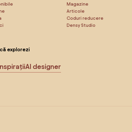
onibile
Magazine
ne
Articole
a
Coduri reducere
ci
Densy Studio
că explorezi
Inspirații
AI designer