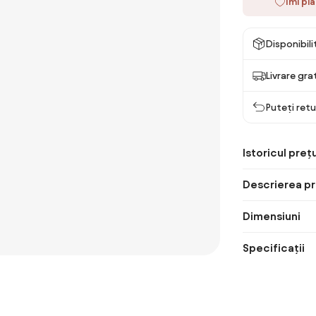
Îmi pl
Disponibil
Livrare gra
Puteți retu
Istoricul prețu
Descrierea pr
Dimensiuni
Specificații