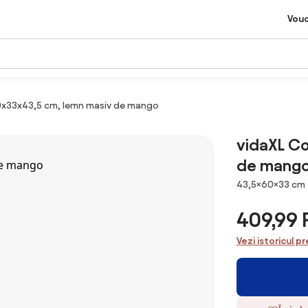
Vou
0x33x43,5 cm, lemn masiv de mango
vidaXL C
de mang
Dimensiuni
43,5×60×33 cm
409,99
Vezi istoricul pr