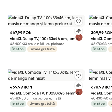
467,99 RON
309,99 RO
vidaXL Dulap TV, 100x33x46 cm, lemn
vidaXL Com
46×100×33 cm, din PAL, cu picioare
46×70×33 cm, 
masiv de mango și lemn prelucrat
masiv de 
În stoc
Livrare gratuită
În stoc
469,99 RON
678,99 RO
vidaXL Comodă TV, 110x30x45, lemn de
vidaXL Como
45×110×30 cm, cu picioare, mată
40×130×40 cm
mango nefinisat
lemn masi
În stoc
Livrare gratuită
În stoc