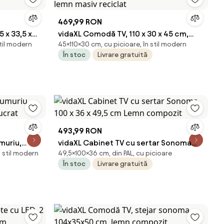
469,99 RON
 x 33,5 x
vidaXL Comodă TV, 110 x 30 x 45 cm,
stil modern
45×110×30 cm, cu picioare, în stil modern
lemn masiv reciclat
În stoc
Livrare gratuită
493,99 RON
muriu,
vidaXL Cabinet TV cu sertar Sonoma
n stil modern
49,5×100×36 cm, din PAL, cu picioare
lucrat
100 x 36 x 49,5 cm Lemn compozit
În stoc
Livrare gratuită