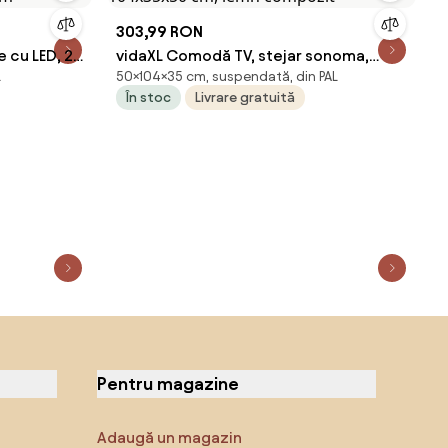
303,99 RON
 cu LED, 2
vidaXL Comodă TV, stejar sonoma,
L
50×104×35 cm, suspendată, din PAL
cm
104x35x50 cm, lemn compozit
În stoc
Livrare gratuită
Pentru magazine
Adaugă un magazin