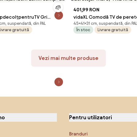
401,99 RON
apdecolțpentruTV Gri
vidaXL Comodă TV de perete
cm, suspendată, din PAL
45×41×31 cm, suspendată, din PA
2x40,5x45cm Lemn
buc. stejar maro, 41x31x45 
Livrare gratuită
În stoc
Livrare gratuită
Vezi mai multe produse
no
Pentru utilizatori
Branduri