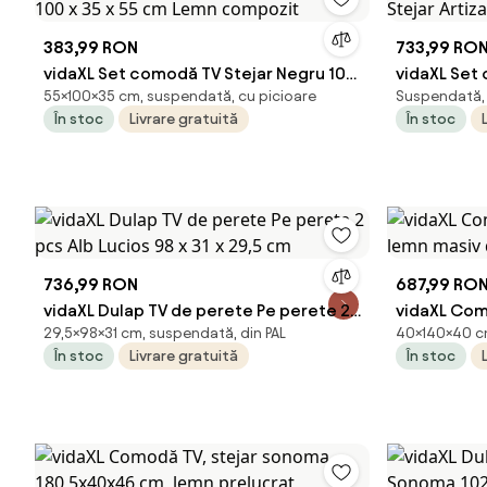
383,99 RON
733,99 RO
vidaXL Set comodă TV Stejar Negru 100
vidaXL Set
55×100×35 cm, suspendată, cu picioare
Suspendată, d
x 35 x 55 cm Lemn compozit
Stejar Art
În stoc
Livrare gratuită
În stoc
736,99 RON
687,99 RO
vidaXL Dulap TV de perete Pe perete 2
vidaXL Com
29,5×98×31 cm, suspendată, din PAL
40×140×40 cm,
pcs Alb Lucios 98 x 31 x 29,5 cm
lemn masiv
În stoc
Livrare gratuită
În stoc