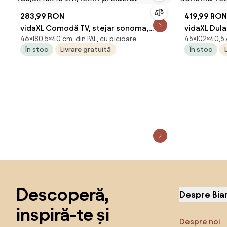
283,99 RON
419,99 RON
vidaXL Comodă TV, stejar sonoma,
vidaXL Dul
46×180,5×40 cm, din PAL, cu picioare
45×102×40,5 
180,5x40x46 cm, lemn prelucrat
Sonoma 10
În stoc
Livrare gratuită
În stoc
compozit
Sari peste subsol, revino la începutul paginii
Descoperă,
Despre Bia
inspiră-te și
Despre noi