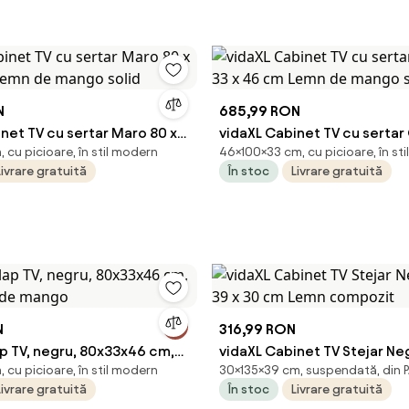
N
685,99 RON
net TV cu sertar Maro 80 x
vidaXL Cabinet TV cu sertar 
cu picioare, în stil modern
46×100×33 cm, cu picioare, în st
 Lemn de mango solid
x 46 cm Lemn de mango sol
Livrare gratuită
În stoc
Livrare gratuită
N
316,99 RON
ap TV, negru, 80x33x46 cm,
vidaXL Cabinet TV Stejar Neg
cu picioare, în stil modern
30×135×39 cm, suspendată, din P
v de mango
x 30 cm Lemn compozit
Livrare gratuită
În stoc
Livrare gratuită