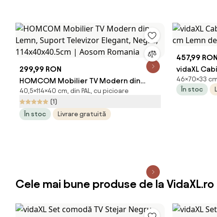
457,99 RO
299,99 RON
vidaXL Cabi
46×70×33 cm, 
HOMCOM Mobilier TV Modern din
Lemn de ma
În stoc
40,5×114×40 cm, din PAL, cu picioare
Lemn, Suport Televizor Elegant, Negru,
(1)
114x40x40.5cm | Aosom Romania
În stoc
Livrare gratuită
Cele mai bune produse de la VidaXL.ro