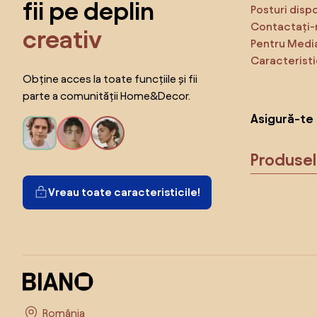
fii pe deplin
Posturi disp
Contactați-
creativ
Pentru Medi
Caracteristi
Obține acces la toate funcțiile și fii
parte a comunității Home&Decor.
Asigură-te 
Produse
Vreau toate caracteristicile!