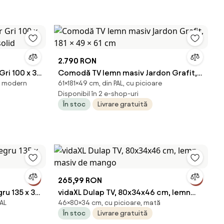
2.790 RON
Gri 100 x 33
Comodă TV lemn masiv Jardon Grafit,
il modern
61×181×49 cm, din PAL, cu picioare
id
181 × 49 × 61 cm
Disponibil în 2 e-shop-uri
În stoc
Livrare gratuită
265,99 RON
ru 135 x 39
vidaXL Dulap TV, 80x34x46 cm, lemn
AL
46×80×34 cm, cu picioare, mată
masiv de mango
În stoc
Livrare gratuită