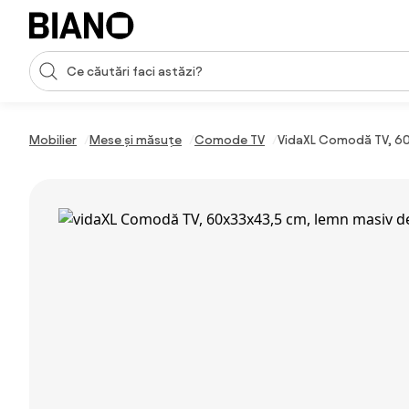
Sari peste navigare, accesează conținutul
Introducerea căutării
Sari peste conținut, mergi la subsol
Mobilier
Mese și măsuțe
Comode TV
VidaXL Comodă TV, 6