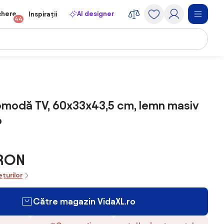
chere
AI designer
Inspirații
44
omodă TV, 60x33x43,5 cm, lemn masiv
o
 RON
ețurilor
Către magazin VidaXL.ro