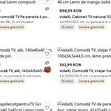
N
858,99 RON
 comodă TV Pe perete 4 pcs
vidaXL Cabinet TV natural 105
in PAL, în stil modern
46×105×33,5 cm, cu picioare, în 
izanal Lemn compozit
46 cm Lemn de mango solid
Livrare gratuită
În stoc
Livrare gratuită
N
362,99 RON
odă TV, alb, 140x40x40 cm,
vidaXL Comodă TV, stejar fu
 cu picioare, în stil rustic
44,5×100×34,5 cm, cu picioare, î
 de pin
100x34,5x44,5 cm, lemn pre
Livrare gratuită
În stoc
Livrare gratuită