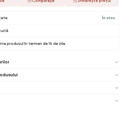
ace
Comparaţie
Urmărește prețul
itate
În stoc
tuită
rna produsul în termen de 14 de zile.
rilor
odusului