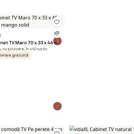
N
net TV Maro 70 x 33 x 46 cm
cu picioare, în stil rustic
ngo solid
Livrare gratuită