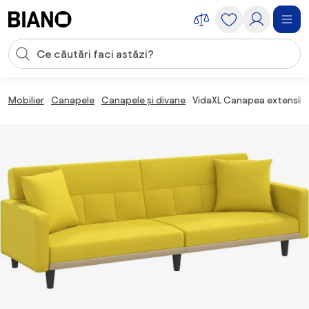
Sari peste navigare, accesează conținutul
Introducerea căutării
Sari peste conținut, mergi la subsol
Mobilier
Canapele
Canapele și divane
VidaXL Canapea extensibilă