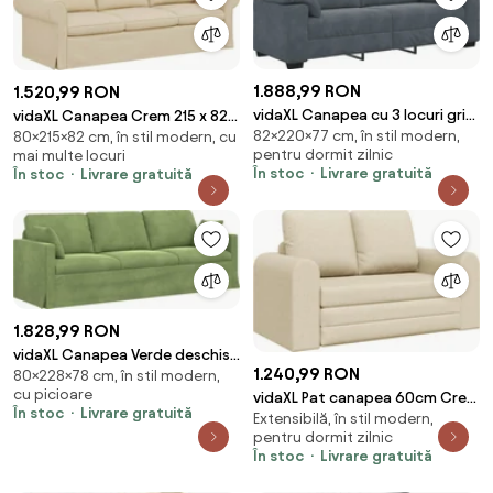
1.888,99 RON
1.520,99 RON
vidaXL Canapea cu 3 locuri gri
vidaXL Canapea Crem 215 x 82 x
82×220×77 cm, în stil modern,
închis 220x77x82 cm catifea
80×215×82 cm, în stil modern, cu
80 cm țesătură
pentru dormit zilnic
mai multe locuri
În stoc
Livrare gratuită
În stoc
Livrare gratuită
1.828,99 RON
vidaXL Canapea Verde deschis
1.240,99 RON
80×228×78 cm, în stil modern,
228 x 78 x 80 cm Catifea
cu picioare
vidaXL Pat canapea 60cm Crem
În stoc
Livrare gratuită
Extensibilă, în stil modern,
țesătură
pentru dormit zilnic
În stoc
Livrare gratuită