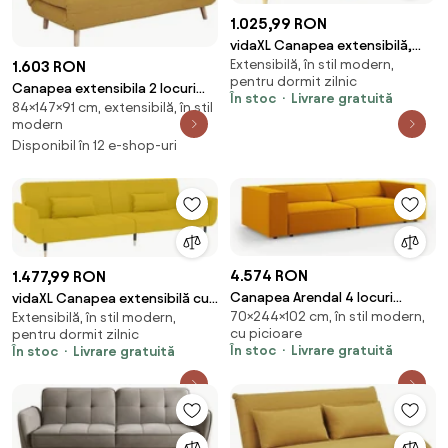
1.025,99 RON
vidaXL Canapea extensibilă,
Extensibilă, în stil modern,
galben deschis, material textil
1.603 RON
pentru dormit zilnic
Canapea extensibila 2 locuri
În stoc
Livrare gratuită
84×147×91 cm, extensibilă, în stil
fara brate SPIKE II, galben
modern
mustar/fag, s
Disponibil în 12 e-shop-uri
4.574 RON
1.477,99 RON
Canapea Arendal 4 locuri
vidaXL Canapea extensibilă cu
70×244×102 cm, în stil modern,
catifea
Extensibilă, în stil modern,
2 locuri, 2 perne, galben,
cu picioare
pentru dormit zilnic
catifea
În stoc
Livrare gratuită
În stoc
Livrare gratuită