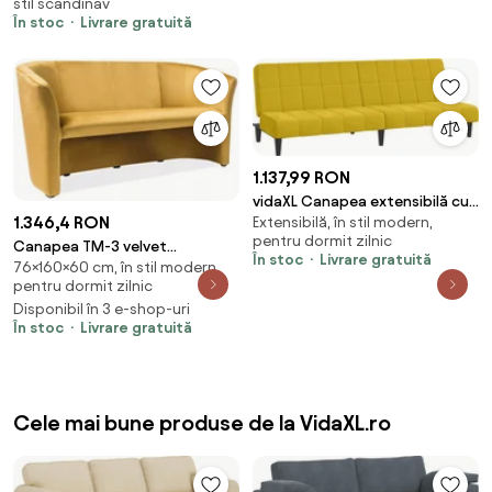
stil scandinav
În stoc
Livrare gratuită
1.137,99 RON
vidaXL Canapea extensibilă cu
1.346,4 RON
Extensibilă, în stil modern,
2 locuri, galben, catifea
pentru dormit zilnic
Canapea TM-3 velvet
În stoc
Livrare gratuită
76×160×60 cm, în stil modern,
mustariu/wenge Blu68
pentru dormit zilnic
Disponibil în 3 e-shop-uri
În stoc
Livrare gratuită
Cele mai bune produse de la VidaXL.ro