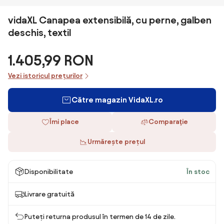
vidaXL Canapea extensibilă, cu perne, galben
deschis, textil
1.405,99 RON
Vezi istoricul prețurilor
Către magazin VidaXL.ro
Îmi place
Comparaţie
Urmărește prețul
Disponibilitate
În stoc
Livrare gratuită
Puteți returna produsul în termen de 14 de zile.