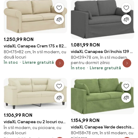
1.250,99 RON
1.081,99 RON
vidaXL Canapea Crem 175 x 82 x
vidaXL Canapea Gri închis 139 x
80×175×82 cm, în stil modern, cu
80 cm țesătură
două locuri
80×139×78 cm, în stil modern,
78 x 80 cm țesătură
În stoc
Livrare gratuită
pentru dormit zilnic
În stoc
Livrare gratuită
1.106,99 RON
1.154,99 RON
vidaXL Canapea cu 2 locuri cu
vidaXL Canapea Verde deschis
În stil modern, cu picioare, cu
pernuțe, crem, 140 cm, piele
80×158×78 cm, în stil modern, cu
două locuri
158 x 78 x 80 cm Catifea
ecologică