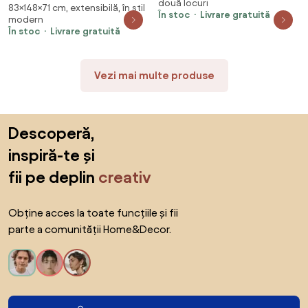
două locuri
83×148×71 cm, extensibilă, în stil
Negru 148 x 71 x 83 cm țesătură
În stoc
Livrare gratuită
modern
În stoc
Livrare gratuită
Vezi mai multe produse
Sari peste subsol, revino la începutul paginii
Descoperă,
inspiră-te și
fii pe deplin
creativ
Obține acces la toate funcțiile și fii
parte a comunității Home&Decor.