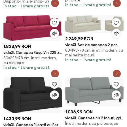
picioare
Disponibil în 2 e-shop-uri
În stoc
Livrare gratuită
În stoc
Livrare gratuită
2.249,99 RON
vidaXL Set de canapea 2 pcs
1.828,99 RON
80×198×78 cm, în stil modern, cu
Crem 198 x 78 x 80 cm Catifea
vidaXL Canapea Roșu Vin 228 x
mai multe locuri
80×228×78 cm, în stil modern,
78 x 80 cm Catifea
În stoc
Livrare gratuită
cu picioare
În stoc
Livrare gratuită
1.036,99 RON
vidaXL Canapea cu 2 locuri, gri
1.430,99 RON
În stil modern, cu picioare, cu
deschis, 140 cm, material textil
vidaXL Canapea Pliantă cu Pat