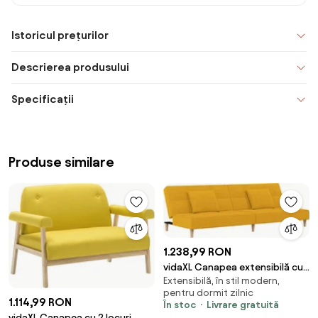
Istoricul prețurilor
Descrierea produsului
Specificații
Produse similare
1.238,99 RON
vidaXL Canapea extensibilă cu
Extensibilă, în stil modern,
2 locuri, 2 perne, galben, textil
pentru dormit zilnic
1.114,99 RON
În stoc
Livrare gratuită
vidaXL Canapea cu 2 locuri,