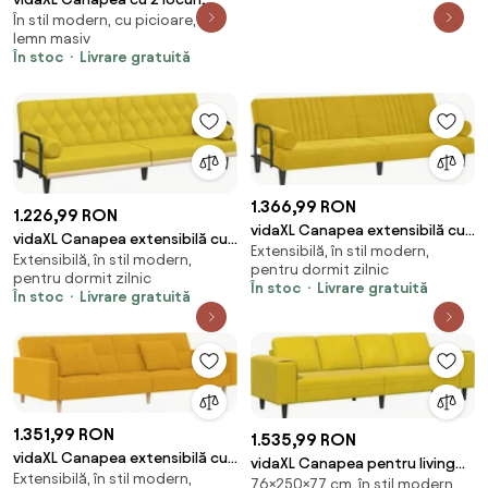
În stil modern, cu picioare, din
galben, material textil
lemn masiv
În stoc
Livrare gratuită
1.366,99 RON
1.226,99 RON
vidaXL Canapea extensibilă cu
vidaXL Canapea extensibilă cu
Extensibilă, în stil modern,
cotiere, galben, catifea
Extensibilă, în stil modern,
cotiere, galben deschis, textil
pentru dormit zilnic
pentru dormit zilnic
În stoc
Livrare gratuită
În stoc
Livrare gratuită
1.351,99 RON
1.535,99 RON
vidaXL Canapea extensibilă cu
vidaXL Canapea pentru living
Extensibilă, în stil modern,
2 locuri, 2 perne, galben, textil
76×250×77 cm, în stil modern,
Galben 250 x 77 x 76 cm