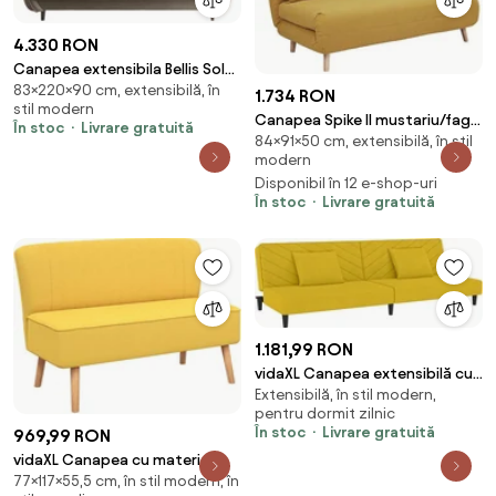
4.330 RON
Canapea extensibila Bellis Sola
83×220×90 cm, extensibilă, în
18
1.734 RON
stil modern
Canapea Spike II mustariu/fag
În stoc
Livrare gratuită
84×91×50 cm, extensibilă, în stil
Tap.138
modern
Disponibil în 12 e-shop-uri
În stoc
Livrare gratuită
1.181,99 RON
vidaXL Canapea extensibilă cu
Extensibilă, în stil modern,
2 locuri, 2 perne, galben,
pentru dormit zilnic
catifea
În stoc
Livrare gratuită
969,99 RON
vidaXL Canapea cu material
77×117×55,5 cm, în stil modern, în
textil, 117 x 55,5 x 77 cm, galben