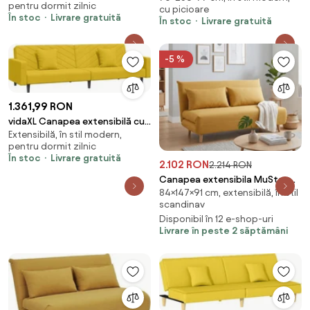
pentru dormit zilnic
cu picioare
În stoc
Livrare gratuită
În stoc
Livrare gratuită
-5 %
1.361,99 RON
vidaXL Canapea extensibilă cu
Extensibilă, în stil modern,
2 locuri, 2 perne, galben,
pentru dormit zilnic
catifea
În stoc
Livrare gratuită
2.102 RON
2.214 RON
Canapea extensibila MuStar,
84×147×91 cm, extensibilă, în stil
SPIKE II
scandinav
Disponibil în 12 e-shop-uri
Livrare în peste 2 săptămâni