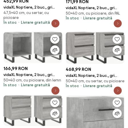
452,99 RON
171,99 RON
vidaXL Noptiere, 2 buc., gri
vidaXL Noptiere, 2 buc., gri
47,5×40 cm, cu sertar, cu
sonoma, 40x35x47,5 cm, lemn
50×40 cm, cu picioare, din PAL
sonoma, 40x35x50 cm, lemn
picioare
În stoc
Livrare gratuită
compozit
compozit
În stoc
Livrare gratuită
166,99 RON
468,99 RON
vidaXL Noptiere, 2 buc., gri
vidaXL Noptiere, 2 buc., gri
50×40 cm, cu picioare, din lemn
beton, 40x35x50 cm, lemn
50×40 cm, cu sertar, cu picioare
sonoma, 40x35x50 cm, lemn
În stoc
Livrare gratuită
În stoc
Livrare gratuită
compozit
compozit