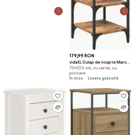
179,99 RON
vidaXL Dulap de noapte Maro
70×33,5 cm, cu sertar, cu
33.5 x 36 x 70 cm Lemn
picioare
recuperat masiv
În stoc
Livrare gratuită