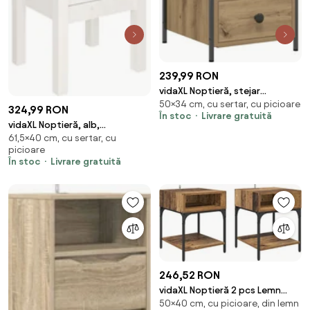
239,99 RON
vidaXL Noptieră, stejar
50×34 cm, cu sertar, cu picioare
artizanal, 34x35,5x50 cm, lemn
324,99 RON
În stoc
Livrare gratuită
prelucrat
vidaXL Noptieră, alb,
61,5×40 cm, cu sertar, cu
40x35x61,5 cm, lemn masiv de
picioare
pin
În stoc
Livrare gratuită
246,52 RON
vidaXL Noptieră 2 pcs Lemn
50×40 cm, cu picioare, din lemn
vechi 40 x 40 x 50 cm Lemn