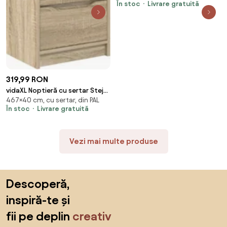
În stoc
Livrare gratuită
compozit
319,99 RON
vidaXL Noptieră cu sertar Stejar
467×40 cm, cu sertar, din PAL
Sonoma 40 x 30 x 467 cm Lemn
În stoc
Livrare gratuită
compozit
Vezi mai multe produse
Sari peste subsol, revino la începutul paginii
Descoperă,
inspiră-te și
fii pe deplin
creativ