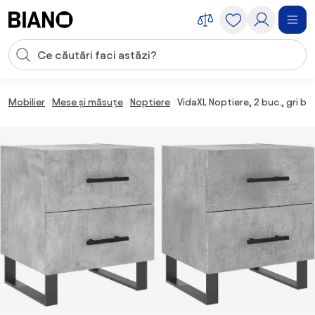
Sari peste navigare, accesează conținutul
Introducerea căutării
Sari peste conținut, mergi la subsol
Mobilier
Mese și măsuțe
Noptiere
VidaXL Noptiere, 2 buc., gri 