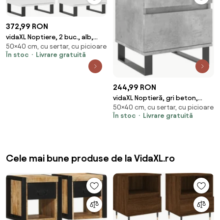
372,99 RON
vidaXL Noptiere, 2 buc., alb,
50×40 cm, cu sertar, cu picioare
40x35x50 cm, lemn compozit
În stoc
Livrare gratuită
244,99 RON
vidaXL Noptieră, gri beton,
50×40 cm, cu sertar, cu picioare
40x35x50 cm, lemn compozit
În stoc
Livrare gratuită
Cele mai bune produse de la VidaXL.ro