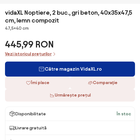
vidaXL Noptiere, 2 buc., gri beton, 40x35x47,5
cm, lemn compozit
Dimensiuni
47,5×40 cm
445,99 RON
Vezi istoricul prețurilor
Către magazin VidaXL.ro
Îmi place
Comparaţie
Urmărește prețul
Disponibilitate
În stoc
Livrare gratuită