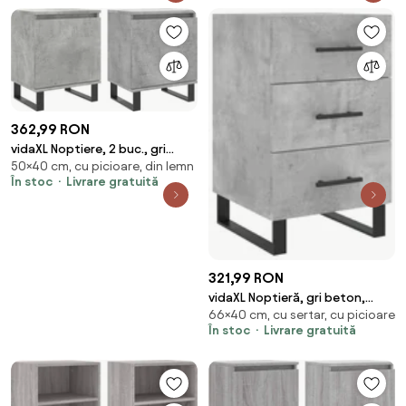
362,99 RON
vidaXL Noptiere, 2 buc., gri
50×40 cm, cu picioare, din lemn
beton, 40x30x50 cm, lemn
În stoc
Livrare gratuită
compozit
321,99 RON
vidaXL Noptieră, gri beton,
66×40 cm, cu sertar, cu picioare
40x40x66 cm, lemn compozit
În stoc
Livrare gratuită