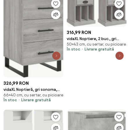
316,99 RON
vidaXL Noptiere, 2 buc., gri
50×43 cm, cu sertar, cu picioare
sonoma, 43x36x50 cm
În stoc
Livrare gratuită
326,99 RON
vidaXL Noptieră, gri sonoma,
66×40 cm, cu sertar, cu picioare
40x40x66 cm, lemn compozit
În stoc
Livrare gratuită