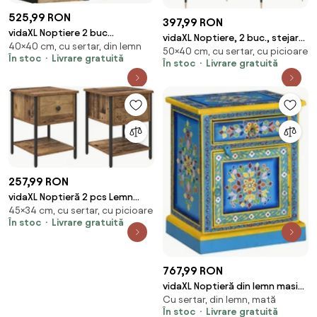
525,99 RON
397,99 RON
vidaXL Noptiere 2 buc
vidaXL Noptiere, 2 buc., stejar
40×40 cm, cu sertar, din lemn
40x35x40 cm lemn masiv de
50×40 cm, cu sertar, cu picioare
maro, 40x35x50 cm, lemn
În stoc
Livrare gratuită
mango
În stoc
Livrare gratuită
compozit
257,99 RON
vidaXL Noptieră 2 pcs Lemn
45×34 cm, cu sertar, cu picioare
vechi 34 x 35,5 x 45 cm Lemn
În stoc
Livrare gratuită
compozit
767,99 RON
vidaXL Noptieră din lemn masiv
Cu sertar, din lemn, mată
de mango, turcoaz, pictată
În stoc
Livrare gratuită
manual