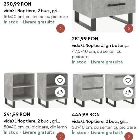
390,99 RON
vidaXL Noptiere, 2 buc., gri
50×40 cm, cu sertar, cu picioare
sonoma, 40x35x50 cm, lemn
În stoc
Livrare gratuită
compozit
281,99 RON
vidaXL Noptieră, gri beton,
47,5×40 cm, cu sertar, cu
40x35x47,5 cm, lemn compozit
picioare
În stoc
Livrare gratuită
241,99 RON
446,99 RON
vidaXL Noptiere, 2 buc., gri
vidaXL Noptiere, 2 buc., gri
50×40 cm, cu picioare, din lemn
beton, 40x30x50 cm, lemn
50×40 cm, cu sertar, cu picioare
beton, 40x35x50 cm, lemn
În stoc
Livrare gratuită
În stoc
Livrare gratuită
compozit
compozit