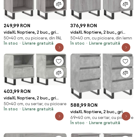
249,99 RON
376,99 RON
vidaXL Noptiere, 2 buc., gri
vidaXL Noptiere, 2 buc., gri
50×40 cm, cu picioare, din PAL
50×40 cm, cu picioare, din lemn
sonoma, 40x30x50 cm, lemn
sonoma, 40x30x50 cm, lemn
În stoc
Livrare gratuită
În stoc
Livrare gratuită
compozit
compozit
403,99 RON
vidaXL Noptiere, 2 buc., gri
50×40 cm, cu sertar, cu picioare
beton, 40x35x50 cm, lemn
588,99 RON
În stoc
Livrare gratuită
compozit
vidaXL Noptiere, 2 buc., gri
69×40 cm, cu sertar, cu picioare
beton, 40x35x69 cm, lemn
În stoc
Livrare gratuită
compozit