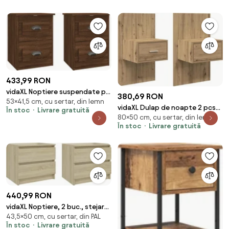
433,99 RON
vidaXL Noptiere suspendate pe
380,69 RON
53×41,5 cm, cu sertar, din lemn
perete, 2 buc, stejar maro,
vidaXL Dulap de noapte 2 pcs
În stoc
Livrare gratuită
41,5x36x53cm
80×50 cm, cu sertar, din lemn
Stejar Artizanal 50 x 32,5 x
În stoc
Livrare gratuită
80cm
440,99 RON
vidaXL Noptiere, 2 buc., stejar
43,5×50 cm, cu sertar, din PAL
sonoma, 50x39x43,5 cm, PAL
În stoc
Livrare gratuită