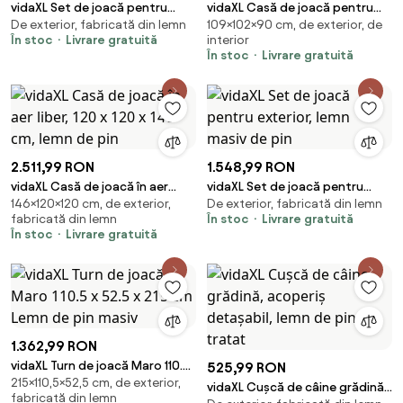
vidaXL Set de joacă pentru
vidaXL Casă de joacă pentru
De exterior, fabricată din lemn
109×102×90 cm, de exterior, de
exterior, lemn masiv de brad
copii, 102x90x109 cm
În stoc
Livrare gratuită
interior
În stoc
Livrare gratuită
2.511,99 RON
1.548,99 RON
vidaXL Casă de joacă în aer
vidaXL Set de joacă pentru
146×120×120 cm, de exterior,
De exterior, fabricată din lemn
liber, 120 x 120 x 146 cm, lemn de
exterior, lemn masiv de pin
fabricată din lemn
În stoc
Livrare gratuită
pin
În stoc
Livrare gratuită
1.362,99 RON
vidaXL Turn de joacă Maro 110.5
525,99 RON
215×110,5×52,5 cm, de exterior,
x 52.5 x 215 cm Lemn de pin
vidaXL Cușcă de câine grădină,
fabricată din lemn
masiv