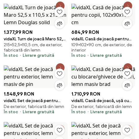
1.377,99 RON
684,99 RON
vidaXL Turn de joacă Maro 52,5
vidaXL Casă de joacă pentru
215×52,5×110,5 cm, de exterior,
109×102×90 cm, de exterior, de
x 110,5 x 215 cm Lemn Douglas
copii, 102x90x109 cm
fabricată din lemn
interior
solid
În stoc
Livrare gratuită
În stoc
Livrare gratuită
1.548,99 RON
1.710,99 RON
vidaXL Set de joacă pentru
vidaXL Casă de joacă, ușă cu
De exterior, fabricată din lemn
De exterior, fabricată din lemn
exterior, lemn masiv de pin
blocare/ghivece de flori, lemn
În stoc
Livrare gratuită
În stoc
Livrare gratuită
masiv brad