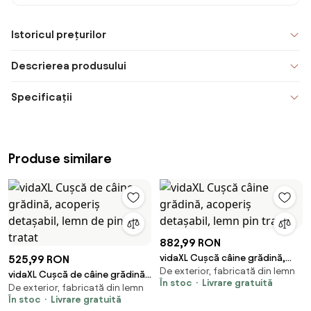
Istoricul prețurilor
Descrierea produsului
Specificații
Produse similare
882,99 RON
vidaXL Cușcă câine grădină,
525,99 RON
De exterior, fabricată din lemn
acoperiș detașabil, lemn pin
vidaXL Cușcă de câine grădină,
În stoc
Livrare gratuită
tratat
De exterior, fabricată din lemn
acoperiș detașabil, lemn de pin
În stoc
Livrare gratuită
tratat