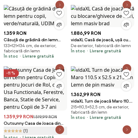
1.359 RON
1.886,99 RON
Căsuţă de grădină din lemn
vidaXL Casă de joacă, ușă cu
133×121×134 cm, de exterior,
De exterior, fabricată din lemn
pentru copii, verde/naturală,
blocare/ghivece de flori, lemn
fabricată din lemn
În stoc
Livrare gratuită
UDIM
masiv brad
În stoc
Livrare gratuită
-11 %
1.362,99 RON
vidaXL Turn de joacă Maro 110.5
215×110,5×52,5 cm, de exterior,
x 52.5 x 215 cm Lemn de pin
fabricată din lemn
masiv
1.359,99 RON
1.519,99 RON
În stoc
Livrare gratuită
Outsunny Casa de Joaca din
Lemn pentru Copii pentru
(1)
Jocuri de Rol, cu Usa
În stoc
Livrare gratuită