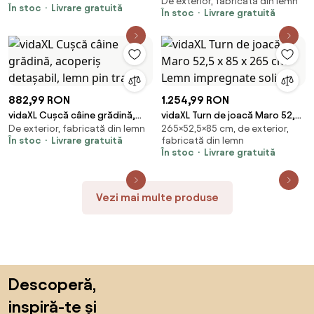
De exterior, fabricată din lemn
acoperiș detașabil, lemn de pin
În stoc
Livrare gratuită
În stoc
Livrare gratuită
tratat
882,99 RON
1.254,99 RON
vidaXL Cușcă câine grădină,
vidaXL Turn de joacă Maro 52,5
De exterior, fabricată din lemn
265×52,5×85 cm, de exterior,
acoperiș detașabil, lemn pin
x 85 x 265 cm Lemn impregnate
În stoc
Livrare gratuită
fabricată din lemn
tratat
solid
În stoc
Livrare gratuită
Vezi mai multe produse
Sari peste subsol, revino la începutul paginii
Descoperă,
inspiră-te și