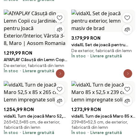
Functionala, Ferestre, Banca,
Statie de Service, pentru Copii
de 3-7 ani
3.179,99 RON
vidaXL Set de joacă pentru
De exterior, fabricată din lemn
exterior, lemn masiv de brad
1.219,99 RON
În stoc
Livrare gratuită
AIYAPLAY Căsuță din Lemn Copii
De exterior, fabricată din lemn
cu Jardiniere, pentru Joacă
În stoc
Livrare gratuită
Exterior/Interior, Vârsta 3-8,
Maro | Aosom Romania
1.254,99 RON
1.273,99 RON
vidaXL Turn de joacă Maro 52,5
vidaXL Turn de joacă Maro 85 x
265×52,5×85 cm, de exterior,
239×85×52,5 cm, de exterior,
x 85 x 265 cm Lemn impregnate
52,5 x 239 cm Lemn impregnate
fabricată din lemn
fabricată din lemn
solid
solid
În stoc
Livrare gratuită
În stoc
Livrare gratuită