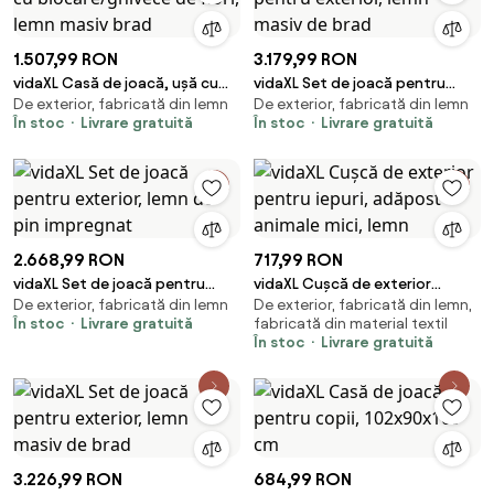
1.507,99 RON
3.179,99 RON
vidaXL Casă de joacă, ușă cu
vidaXL Set de joacă pentru
De exterior, fabricată din lemn
De exterior, fabricată din lemn
blocare/ghivece de flori, lemn
exterior, lemn masiv de brad
În stoc
Livrare gratuită
În stoc
Livrare gratuită
masiv brad
2.668,99 RON
717,99 RON
vidaXL Set de joacă pentru
vidaXL Cușcă de exterior
De exterior, fabricată din lemn
De exterior, fabricată din lemn,
exterior, lemn de pin impregnat
pentru iepuri, adăpost animale
În stoc
Livrare gratuită
fabricată din material textil
mici, lemn
În stoc
Livrare gratuită
3.226,99 RON
684,99 RON