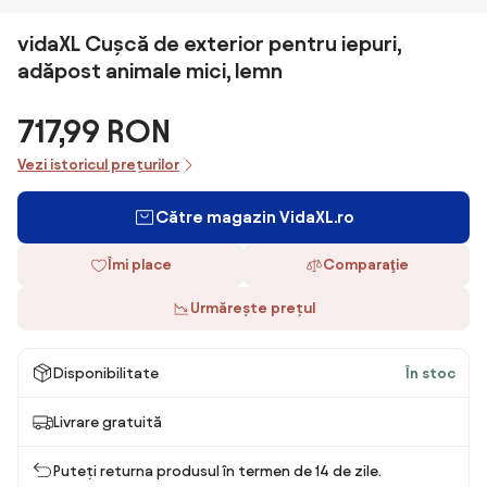
vidaXL Cușcă de exterior pentru iepuri,
adăpost animale mici, lemn
717,99 RON
Vezi istoricul prețurilor
Către magazin VidaXL.ro
Îmi place
Comparaţie
Urmărește prețul
Disponibilitate
În stoc
Livrare gratuită
Puteți returna produsul în termen de 14 de zile.