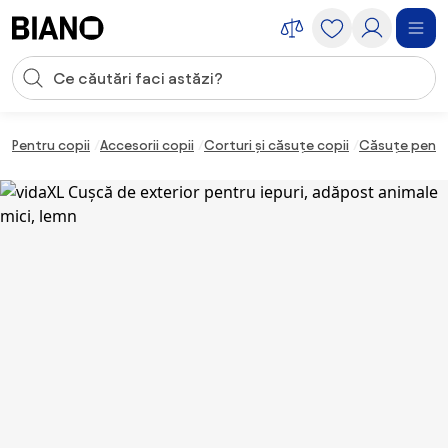
Sari peste navigare, accesează conținutul
Introducerea căutării
Sari peste conținut, mergi la subsol
Pentru copii
Accesorii copii
Corturi și căsuțe copii
Căsuțe pentr