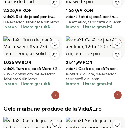
3.226,99 RON
1.667,99 RON
vidaXL Set de joacă pentru
vidaXL Set de joacă pentru
De exterior, fabricată din lemn
De exterior, fabricată din lemn
exterior, lemn masiv de brad
exterior, lemn masiv de pin
În stoc
Livrare gratuită
În stoc
Livrare gratuită
1.036,99 RON
2.511,99 RON
vidaXL Turn de joacă Maro 52.5
vidaXL Casă de joacă în aer
239×52,5×85 cm, de exterior,
146×120×120 cm, de exterior,
x 85 x 239 cm Lemn Douglas
liber, 120 x 120 x 146 cm, lemn de
fabricată din lemn
fabricată din lemn
solid
pin
În stoc
Livrare gratuită
În stoc
Livrare gratuită
Cele mai bune produse de la VidaXL.ro