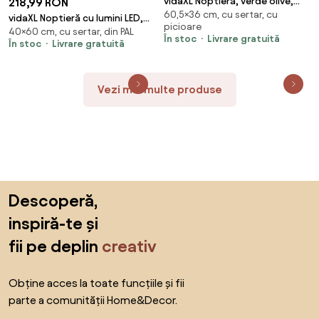
vidaXL Noptieră, verde olive,
218,99 RON
60,5×36 cm, cu sertar, cu
36x39x60,5 cm, oțel
vidaXL Noptieră cu lumini LED,
picioare
40×60 cm, cu sertar, din PAL
alb, 60x35x40 cm, lemn
În stoc
Livrare gratuită
În stoc
Livrare gratuită
prelucrat
Vezi mai multe produse
Sari peste subsol, revino la începutul paginii
Descoperă,
inspiră-te și
fii pe deplin
creativ
Obține acces la toate funcțiile și fii
parte a comunității Home&Decor.