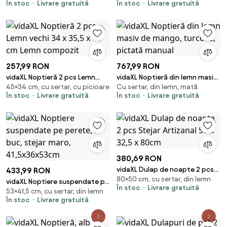
În stoc
Livrare gratuită
În stoc
Livrare gratuită
mango
compozit
257,99 RON
767,99 RON
vidaXL Noptieră 2 pcs Lemn
vidaXL Noptieră din lemn masiv
45×34 cm, cu sertar, cu picioare
Cu sertar, din lemn, mată
vechi 34 x 35,5 x 45 cm Lemn
de mango, turcoaz, pictată
În stoc
Livrare gratuită
În stoc
Livrare gratuită
compozit
manual
380,69 RON
vidaXL Dulap de noapte 2 pcs
433,99 RON
80×50 cm, cu sertar, din lemn
Stejar Artizanal 50 x 32,5 x
vidaXL Noptiere suspendate pe
În stoc
Livrare gratuită
80cm
53×41,5 cm, cu sertar, din lemn
perete, 2 buc, stejar maro,
În stoc
Livrare gratuită
41,5x36x53cm