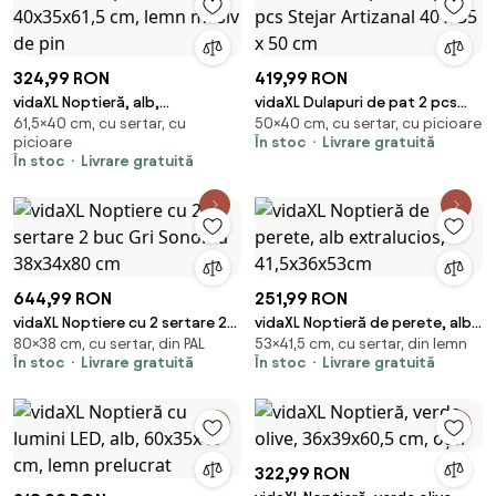
324,99 RON
419,99 RON
vidaXL Noptieră, alb,
vidaXL Dulapuri de pat 2 pcs
61,5×40 cm, cu sertar, cu
50×40 cm, cu sertar, cu picioare
40x35x61,5 cm, lemn masiv de
Stejar Artizanal 40 x 35 x 50 cm
picioare
În stoc
Livrare gratuită
pin
În stoc
Livrare gratuită
644,99 RON
251,99 RON
vidaXL Noptiere cu 2 sertare 2
vidaXL Noptieră de perete, alb
80×38 cm, cu sertar, din PAL
53×41,5 cm, cu sertar, din lemn
buc Gri Sonoma 38x34x80 cm
extralucios, 41,5x36x53cm
În stoc
Livrare gratuită
În stoc
Livrare gratuită
322,99 RON