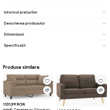
Istoricul prețurilor
Descrierea produsului
Dimensiuni
Specificații
Produse similare
1.101,99 RON
vidaXL Canapea cu 2 locuri cu