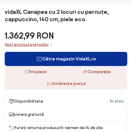
vidaXL Canapea cu 2 locuri cu pernuțe,
cappuccino, 140 cm, piele eco.
1.362,99 RON
Vezi istoricul prețurilor
Către magazin VidaXL.ro
Îmi place
Comparaţie
Urmărește prețul
Disponibilitate
În stoc
Livrare gratuită
Puteți returna produsul în termen de 14 de zile.