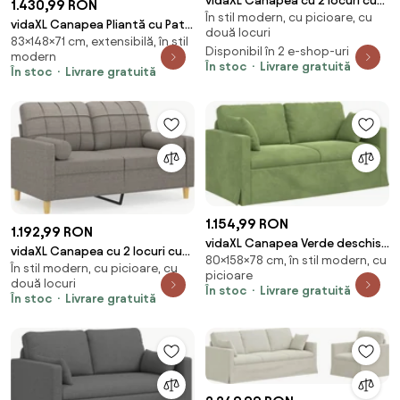
vidaXL Canapea cu 2 locuri cu
1.430,99 RON
În stil modern, cu picioare, cu
pernuțe, crem, 140 cm, piele
vidaXL Canapea Pliantă cu Pat
două locuri
ecologică
83×148×71 cm, extensibilă, în stil
Negru 148 x 71 x 83 cm țesătură
Disponibil în 2 e-shop-uri
modern
În stoc
Livrare gratuită
În stoc
Livrare gratuită
1.154,99 RON
1.192,99 RON
vidaXL Canapea Verde deschis
vidaXL Canapea cu 2 locuri cu
80×158×78 cm, în stil modern, cu
158 x 78 x 80 cm Catifea
În stil modern, cu picioare, cu
pernuțe, gri taupe, 120 cm,
picioare
două locuri
textil
În stoc
Livrare gratuită
În stoc
Livrare gratuită