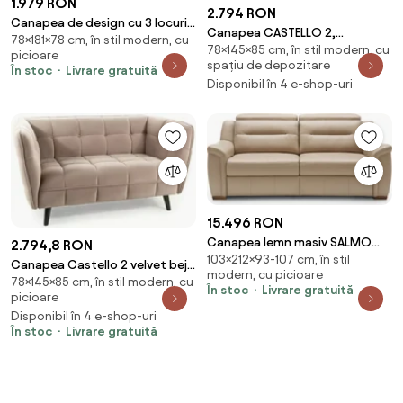
1.979 RON
2.794 RON
Canapea de design cu 3 locuri,
Canapea CASTELLO 2,
78×181×78 cm, în stil modern, cu
ţesătură Velvet maro/gold
78×145×85 cm, în stil modern, cu
bej/wenge, stofa
picioare
crom-auriu, BAGY
spațiu de depozitare
catifelata/lemn, 145x85x78 cm
În stoc
Livrare gratuită
Disponibil în 4 e-shop-uri
15.496 RON
Canapea lemn masiv SALMO
2.794,8 RON
103×212×93-107 cm, în stil
recliner 212×93(107)×103 cm
Canapea Castello 2 velvet bej
modern, cu picioare
78×145×85 cm, în stil modern, cu
inchis/wenge Blu40
În stoc
Livrare gratuită
picioare
Disponibil în 4 e-shop-uri
În stoc
Livrare gratuită