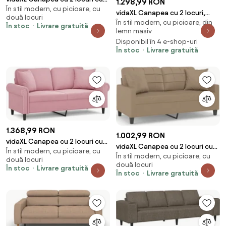
1.298,99 RON
În stil modern, cu picioare, cu
pernuțe, cappuccino, 140 cm,
vidaXL Canapea cu 2 locuri,
două locuri
piele eco.
În stil modern, cu picioare, din
maro, material textil
În stoc
Livrare gratuită
lemn masiv
Disponibil în 4 e-shop-uri
În stoc
Livrare gratuită
1.368,99 RON
1.002,99 RON
vidaXL Canapea cu 2 locuri cu
vidaXL Canapea cu 2 locuri cu
În stil modern, cu picioare, cu
pernuțe, roz, 140 cm, catifea
În stil modern, cu picioare, cu
pernuțe, cappuccino, 140 cm,
două locuri
două locuri
piele eco.
În stoc
Livrare gratuită
În stoc
Livrare gratuită