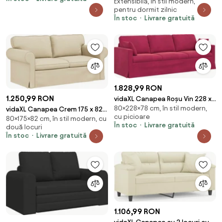
Extensibilă, în stil modern,
țesătură
pentru dormit zilnic
În stoc
Livrare gratuită
1.828,99 RON
1.250,99 RON
vidaXL Canapea Roșu Vin 228 x
80×228×78 cm, în stil modern,
78 x 80 cm Catifea
vidaXL Canapea Crem 175 x 82 x
cu picioare
80×175×82 cm, în stil modern, cu
80 cm țesătură
În stoc
Livrare gratuită
două locuri
În stoc
Livrare gratuită
1.106,99 RON