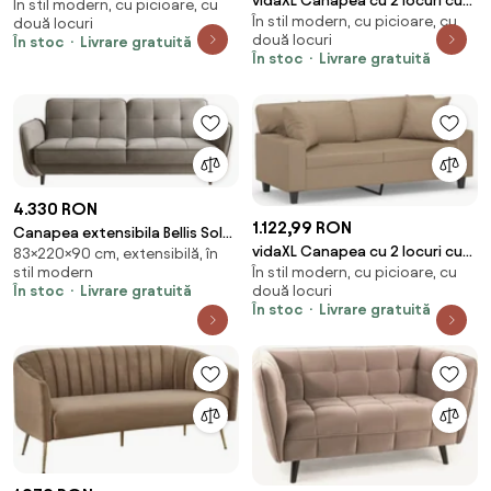
vidaXL Canapea cu 2 locuri cu
În stil modern, cu picioare, cu
pernuțe, cappuccino, 120 cm,
În stil modern, cu picioare, cu
pernuțe, gri taupe, 120 cm,
două locuri
piele eco.
două locuri
În stoc
Livrare gratuită
textil
În stoc
Livrare gratuită
4.330 RON
1.122,99 RON
Canapea extensibila Bellis Sola
vidaXL Canapea cu 2 locuri cu
83×220×90 cm, extensibilă, în
18
stil modern
În stil modern, cu picioare, cu
pernuțe, cappuccino, 140 cm,
În stoc
Livrare gratuită
două locuri
piele eco.
În stoc
Livrare gratuită