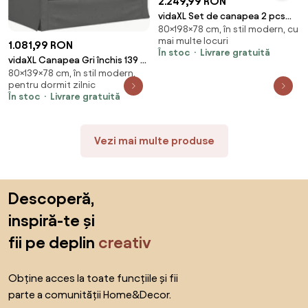
2.249,99 RON
vidaXL Set de canapea 2 pcs
80×198×78 cm, în stil modern, cu
Crem 198 x 78 x 80 cm Catifea
mai multe locuri
1.081,99 RON
În stoc
Livrare gratuită
vidaXL Canapea Gri închis 139 x
80×139×78 cm, în stil modern,
78 x 80 cm țesătură
pentru dormit zilnic
În stoc
Livrare gratuită
Vezi mai multe produse
Sari peste subsol, revino la începutul paginii
Descoperă,
inspiră-te și
fii pe deplin
creativ
Obține acces la toate funcțiile și fii
parte a comunității Home&Decor.