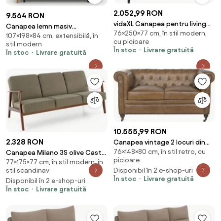
2.052,99 RON
9.564 RON
vidaXL Canapea pentru living
Canapea lemn masiv
76×250×77 cm, în stil modern,
Gri închis 250 x 77 x 76 cm
107×198×84 cm, extensibilă, în
extensibilă GOYA, 198 × 84 × 107
cu picioare
stil modern
cm
În stoc
Livrare gratuită
În stoc
Livrare gratuită
10.555,99 RON
2.328 RON
Canapea vintage 2 locuri din
76×148×80 cm, în stil retro, cu
piele naturală, „Chesterfield"
Canapea Milano 3S olive Castel
picioare
77×175×77 cm, în stil modern, în
39/nuc inchis
stil scandinav
Disponibil în 2 e-shop-uri
În stoc
Livrare gratuită
Disponibil în 2 e-shop-uri
În stoc
Livrare gratuită