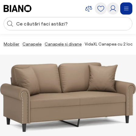
Sari peste navigare, accesează conținutul
Introducerea căutării
Sari peste conținut, mergi la subsol
Mobilier
Canapele
Canapele și divane
VidaXL Canapea cu 2 locur