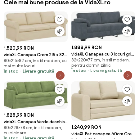
Cele mai bune produse de la VidaXL.ro
1.888,99 RON
1.520,99 RON
vidaXL Canapea cu 3 locuri gri
vidaXL Canapea Crem 215 x 82 x
82×220×77 cm, în stil modern,
închis 220x77x82 cm catifea
80×215×82 cm, în stil modern, cu
80 cm țesătură
pentru dormit zilnic
mai multe locuri
În stoc
Livrare gratuită
În stoc
Livrare gratuită
1.828,99 RON
vidaXL Canapea Verde deschis
1.240,99 RON
80×228×78 cm, în stil modern,
228 x 78 x 80 cm Catifea
cu picioare
vidaXL Pat canapea 60cm Crem
În stoc
Livrare gratuită