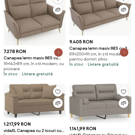
9.405 RON
Canapea lemn masiv INES cu 3
7.278 RON
89×200×111 cm, în stil modern,
locuri și 2 reclinere, 200 × 111 × 89
Canapea lemn masiv INES cu
pentru dormit zilnic
cm
111×143×89 cm, în stil modern, cu
recliner, 143 × 111 × 89 cm
În stoc
Livrare gratuită
picioare
În stoc
Livrare gratuită
1.217,99 RON
1.141,99 RON
vidaXL Canapea cu 2 locuri cu