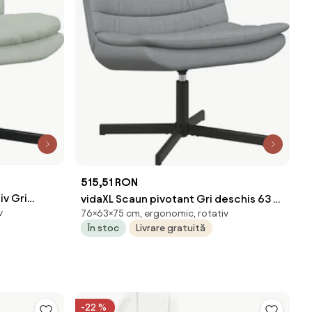
515,51 RON
iv Gri
vidaXL Scaun pivotant Gri deschis 63 x
v
76×63×75 cm, ergonomic, rotativ
ifea
75 x 76 cm țesătură
În stoc
Livrare gratuită
-22 %