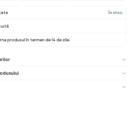
itate
În stoc
tuită
rna produsul în termen de 14 de zile.
rilor
odusului