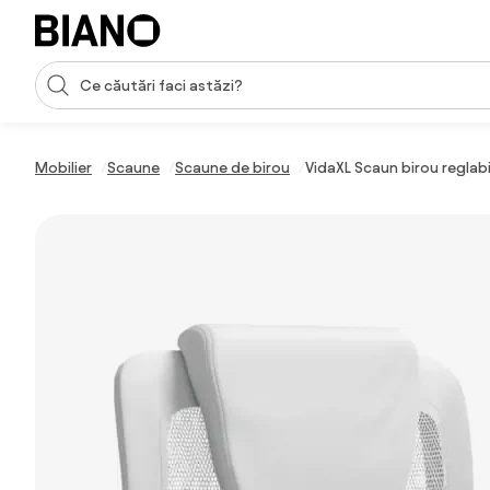
Sari peste navigare, accesează conținutul
Introducerea căutării
Sari peste conținut, mergi la subsol
Mobilier
Scaune
Scaune de birou
VidaXL Scaun birou reglabil 