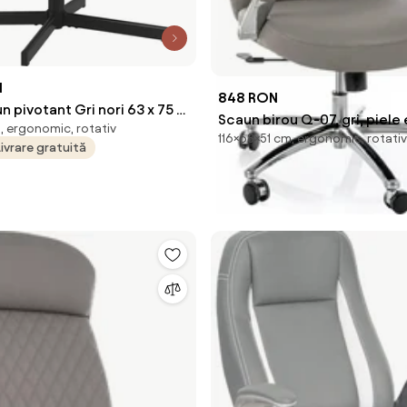
N
848 RON
n pivotant Gri nori 63 x 75 x
Scaun birou Q-07, gri, piele
 ergonomic, rotativ
tură
116×68×51 cm, ergonomic, rotativ
68x51x116 cm
Livrare gratuită