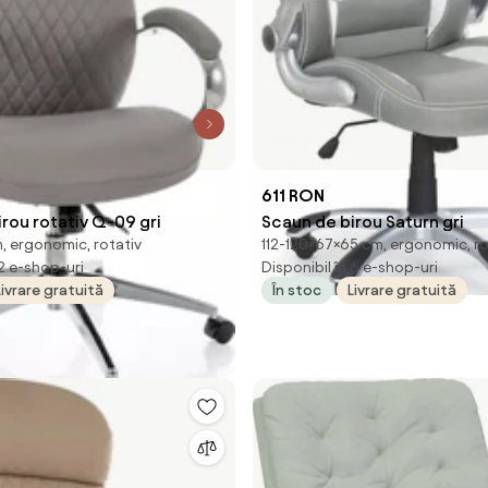
611 RON
rou rotativ Q-09 gri
Scaun de birou Saturn gri
, ergonomic, rotativ
112-120×67×65 cm, ergonomic, ro
 2 e-shop-uri
Disponibil în 6 e-shop-uri
Livrare gratuită
În stoc
Livrare gratuită