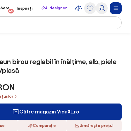
chere
AI designer
Inspirații
45
un birou reglabil în înălțime, alb, piele
ă/plasă
 RON
ețurilor
Către magazin VidaXL.ro
ace
Comparaţie
Urmărește prețul