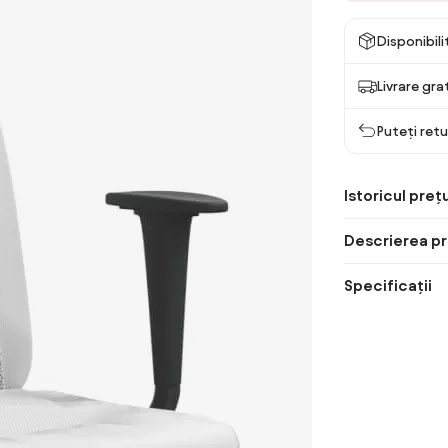
Disponibil
Livrare gra
Puteți retu
Istoricul prețu
Descrierea pr
Specificații