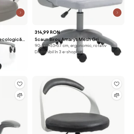
314,99 RON
 ecologică,
Scaun Birou Amarys Mesh Gri
90-100×53×57 cm, ergonomic, rotativ
Disponibil în 3 e-shop-uri