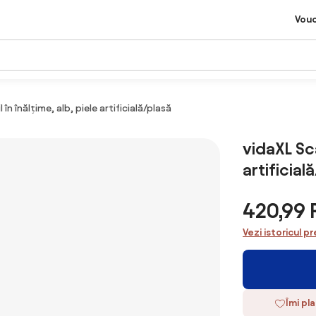
Vou
în înălțime, alb, piele artificială/plasă
vidaXL Sca
artificial
420,99
Vezi istoricul pr
Îmi pl