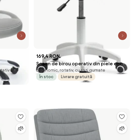
169,4 RON
Scaun de birou operativ din piele eco
tativ
Ergonomic, rotativ, cu roți gumate
OFF 1021 negru
În stoc
Livrare gratuită