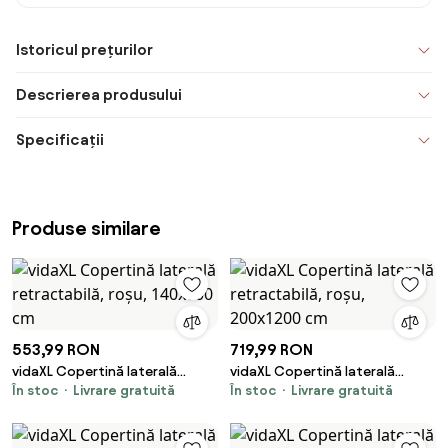
Istoricul prețurilor
Descrierea produsului
Specificații
Produse similare
553,99 RON
719,99 RON
vidaXL Copertină laterală
vidaXL Copertină laterală
În stoc
Livrare gratuită
În stoc
Livrare gratuită
retractabilă, roșu, 140x600 cm
retractabilă, roșu, 200x1200
cm