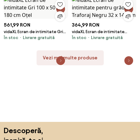
561,99 RON
364,99 RON
vidaXL Ecran de intimitate Gri
vidaXL Ecran de intimitate
În stoc
Livrare gratuită
În stoc
Livrare gratuită
100 x 50 x 180 cm Oțel
pentru grădină Traforaj Negru
32 x 140 cm
Vezi mai multe produse
Sari peste subsol, revino la începutul paginii
Descoperă,