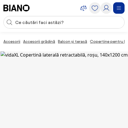
Sari peste navigare, accesează conținutul
Introducerea căutării
Sari peste conținut, mergi la subsol
Accesorii
Accesorii grădină
Balcon și terasă
Copertine pentru b