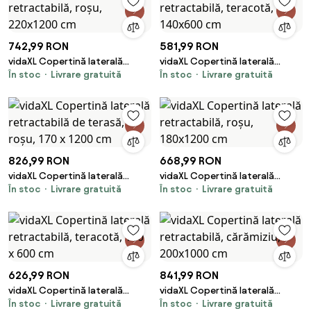
742,99 RON
581,99 RON
vidaXL Copertină laterală
vidaXL Copertină laterală
În stoc
Livrare gratuită
În stoc
Livrare gratuită
retractabilă, roșu, 220x1200
retractabilă, teracotă,
cm
140x600 cm
826,99 RON
668,99 RON
vidaXL Copertină laterală
vidaXL Copertină laterală
În stoc
Livrare gratuită
În stoc
Livrare gratuită
retractabilă de terasă, roșu,
retractabilă, roșu, 180x1200 cm
170 x 1200 cm
626,99 RON
841,99 RON
vidaXL Copertină laterală
vidaXL Copertină laterală
În stoc
Livrare gratuită
În stoc
Livrare gratuită
retractabilă, teracotă, 160 x
retractabilă, cărămiziu,