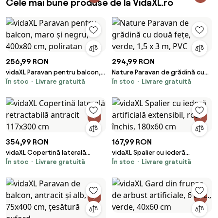
Cele mai bune produse de la VidaXL.ro
256,99 RON
294,99 RON
vidaXL Paravan pentru balcon,
Nature Paravan de grădină cu
În stoc
Livrare gratuită
În stoc
Livrare gratuită
maro și negru, 400x80 cm,
două fețe, verde, 1,5 x 3 m, PVC
poliratan
354,99 RON
167,99 RON
vidaXL Copertină laterală
vidaXL Spalier cu iederă
În stoc
Livrare gratuită
În stoc
Livrare gratuită
retractabilă antracit 117x300
artificială extensibil, roz închis,
cm
180x60 cm