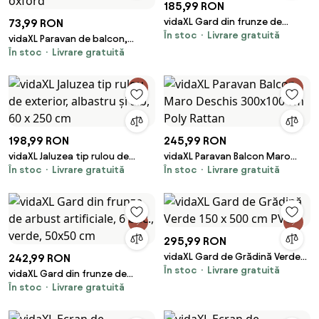
185,99 RON
vidaXL Gard din frunze de
73,99 RON
În stoc
Livrare gratuită
arbust artificiale, 6 buc., verde,
vidaXL Paravan de balcon,
40x60 cm
În stoc
Livrare gratuită
antracit și alb, 75x400 cm,
țesătură oxford
198,99 RON
245,99 RON
vidaXL Jaluzea tip rulou de
vidaXL Paravan Balcon Maro
În stoc
Livrare gratuită
În stoc
Livrare gratuită
exterior, albastru și alb, 60 x
Deschis 300x100 cm Poly
250 cm
Rattan
295,99 RON
vidaXL Gard de Grădină Verde
242,99 RON
În stoc
Livrare gratuită
150 x 500 cm PVC
vidaXL Gard din frunze de
În stoc
Livrare gratuită
arbust artificiale, 6 buc., verde,
50x50 cm