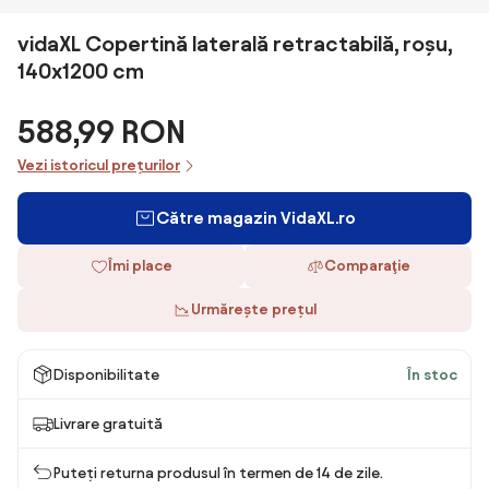
vidaXL Copertină laterală retractabilă, roșu,
140x1200 cm
588,99 RON
Vezi istoricul prețurilor
Către magazin VidaXL.ro
Îmi place
Comparaţie
Urmărește prețul
Disponibilitate
În stoc
Livrare gratuită
Puteți returna produsul în termen de 14 de zile.