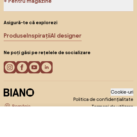
Pentru magazine
Asigură-te că explorezi
Produse
Inspirații
AI designer
Ne poți găsi pe rețelele de socializare
Cookie-uri
Politica de confidențialitate
Termeni de utilizare
Alege țara
© 2026 Biano s.r.o.
588,99 RON
Către magazin