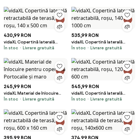
600 cm
200x1000 cm
430,99 RON
535,99 RON
vidaXL Copertină laterală
vidaXL Copertină laterală
În stoc
Livrare gratuită
În stoc
Livrare gratuită
retractabilă de terasă, roșu,
retractabilă, roșu, 140 x 1000
140 x 500 cm
cm
245,99 RON
545,99 RON
vidaXL Material de înlocuire
vidaXL Copertină laterală
În stoc
Livrare gratuită
În stoc
Livrare gratuită
pentru copertină Portocalie și
retractabilă, roșu, 120 x 600 cm
maro
395,99 RON
374,99 RON