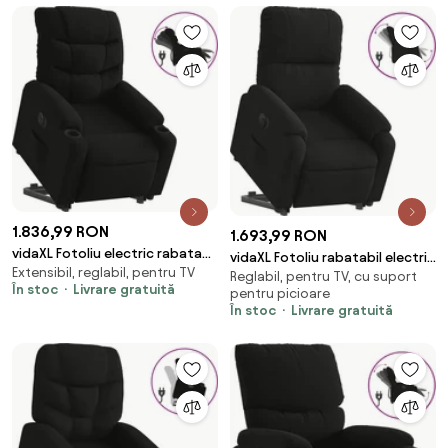
1.836,99 RON
1.693,99 RON
vidaXL Fotoliu electric rabatabil
vidaXL Fotoliu rabatabil electric
Extensibil, reglabil, pentru TV
cu ridicare, negru, textil
Reglabil, pentru TV, cu suport
cu ridicare, negru, microfibră
În stoc
Livrare gratuită
pentru picioare
În stoc
Livrare gratuită