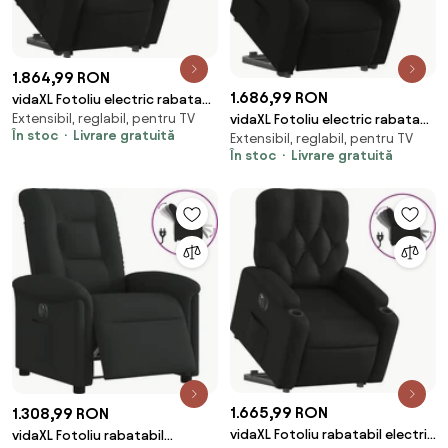
1.864,99 RON
1.686,99 RON
vidaXL Fotoliu electric rabatabil
Extensibil, reglabil, pentru TV
vidaXL Fotoliu electric rabatabil
cu ridicare, negru, textil
În stoc
Livrare gratuită
Extensibil, reglabil, pentru TV
cu ridicare, negru, textil
În stoc
Livrare gratuită
1.665,99 RON
1.308,99 RON
vidaXL Fotoliu rabatabil electric
vidaXL Fotoliu rabatabil