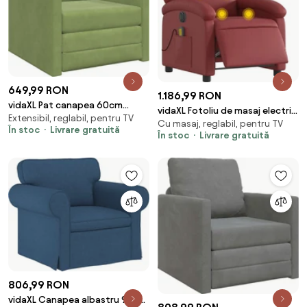
649,99 RON
1.186,99 RON
vidaXL Pat canapea 60cm
vidaXL Fotoliu de masaj electric
Extensibil, reglabil, pentru TV
Verde deschis Catifea
Cu masaj, reglabil, pentru TV
rabatabil, roșu vin, piele
În stoc
Livrare gratuită
În stoc
Livrare gratuită
ecologică
806,99 RON
vidaXL Canapea albastru 95 x