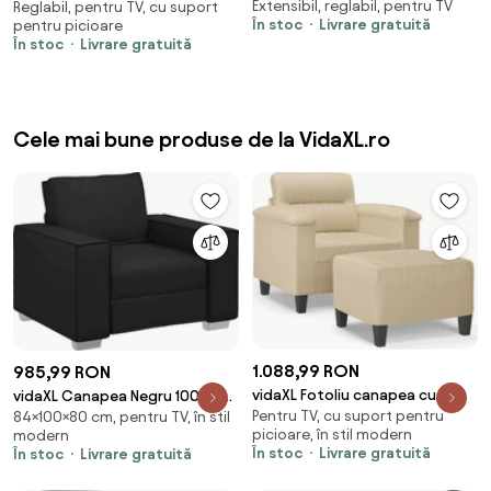
Extensibil, reglabil, pentru TV
cu ridicare, negru, piele
Reglabil, pentru TV, cu suport
electric, negru, material textil
În stoc
Livrare gratuită
pentru picioare
ecologică
În stoc
Livrare gratuită
Cele mai bune produse de la VidaXL.ro
1.088,99 RON
985,99 RON
vidaXL Fotoliu canapea cu
vidaXL Canapea Negru 100 x 80
Pentru TV, cu suport pentru
taburet, crem, 60 cm,
84×100×80 cm, pentru TV, în stil
x 84 cm țesătură
picioare, în stil modern
modern
microfibră
În stoc
Livrare gratuită
În stoc
Livrare gratuită