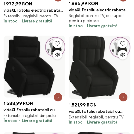
1.886,99 RON
1.972,99 RON
vidaXL Fotoliu electric rabatabil
vidaXL Fotoliu electric rabatabil
Reglabil, pentru TV, cu suport
cu ridicare, negru, textil
Extensibil, reglabil, pentru TV
cu ridicare, negru, textil
pentru picioare
În stoc
Livrare gratuită
În stoc
Livrare gratuită
1.588,99 RON
1.521,99 RON
vidaXL Fotoliu rabatabil cu
vidaXL Fotoliu rabatabil cu
Extensibil, reglabil, din piele
ridicare, negru, catifea
Extensibil, reglabil, pentru TV
ridicare pe verticală, negru,
În stoc
Livrare gratuită
În stoc
Livrare gratuită
textil