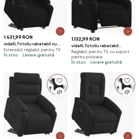
1.431,99 RON
1.132,99 RON
vidaXL Fotoliu rabatabil cu
vidaXL Fotoliu rabatabil
Extensibil, reglabil, pentru TV
ridicare pe verticală, negru,
Reglabil, pentru TV, cu suport
electric, negru, material textil
În stoc
Livrare gratuită
textil
pentru picioare
În stoc
Livrare gratuită