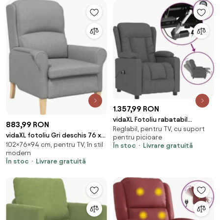
1.357,99 RON
vidaXL Fotoliu rabatabil
883,99 RON
Reglabil, pentru TV, cu suport
electric, gri închis, material
vidaXL fotoliu Gri deschis 76 x
pentru picioare
textil
102×76×94 cm, pentru TV, în stil
94 x 102 cm țesătură
În stoc
Livrare gratuită
modern
În stoc
Livrare gratuită