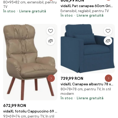
808,99 RON
80×95×82 cm, extensibil, pentru
82 x 80 cm țesătură
vidaXL Pat canapea 60cm Gri
TV
Extensibil, reglabil, pentru TV
În stoc
Livrare gratuită
închis Catifea
În stoc
Livrare gratuită
739,99 RON
vidaXL Canapea albastru 78 x
80×78×78 cm, pentru TV, în stil
78 x 80 cm țesătură
modern
În stoc
Livrare gratuită
672,99 RON
vidaXL fotoliu Cappuccino 69 x
93×69×74 cm, pentru TV, în stil
74 x 93 cm Piele artificiala