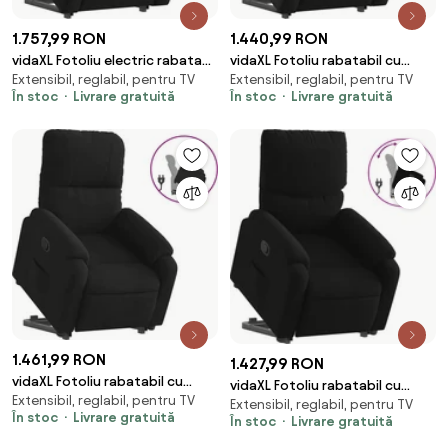
1.757,99 RON
1.440,99 RON
vidaXL Fotoliu electric rabatabil
vidaXL Fotoliu rabatabil cu
Extensibil, reglabil, pentru TV
Extensibil, reglabil, pentru TV
cu ridicare, negru, textil
ridicare, negru, piele ecologică
În stoc
Livrare gratuită
În stoc
Livrare gratuită
1.461,99 RON
1.427,99 RON
vidaXL Fotoliu rabatabil cu
vidaXL Fotoliu rabatabil cu
Extensibil, reglabil, pentru TV
ridicare, negru, microfibră
Extensibil, reglabil, pentru TV
ridicare pe verticală, negru,
În stoc
Livrare gratuită
În stoc
Livrare gratuită
textil