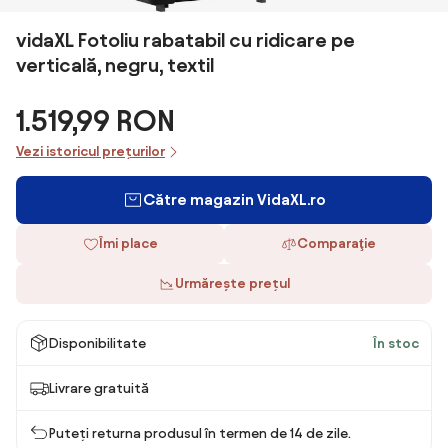
vidaXL Fotoliu rabatabil cu ridicare pe
verticală, negru, textil
1.519,99 RON
Vezi istoricul prețurilor
Către magazin VidaXL.ro
Îmi place
Comparaţie
Urmărește prețul
Disponibilitate
În stoc
Livrare gratuită
Puteți returna produsul în termen de 14 de zile.