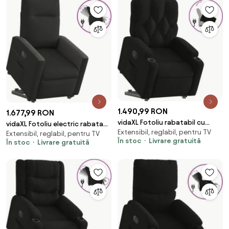
1.490,99 RON
1.677,99 RON
vidaXL Fotoliu rabatabil cu
vidaXL Fotoliu electric rabatabil
Extensibil, reglabil, pentru TV
ridicare pe verticală, negru,
Extensibil, reglabil, pentru TV
cu ridicare, negru, textil
În stoc
Livrare gratuită
În stoc
Livrare gratuită
textil