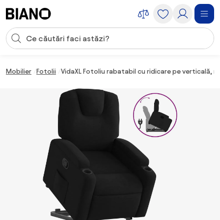
Sari peste navigare, accesează conținutul
Introducerea căutării
Sari peste conținut, mergi la subsol
Mobilier
Fotolii
VidaXL Fotoliu rabatabil cu ridicare pe verticală, ne