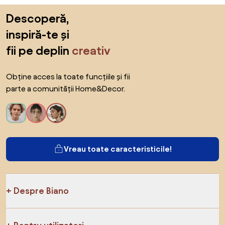
Sari peste subsol, revino la începutul paginii
Descoperă,
inspiră-te și
fii pe deplin
creativ
Obține acces la toate funcțiile și fii
parte a comunității Home&Decor.
Vreau toate caracteristicile!
Despre Biano