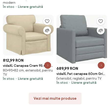
modern
În stoc
Livrare gratuită
812,99 RON
vidaXL Canapea Crem 95 x 82 x
689,99 RON
80×95×82 cm, extensibil, pentru
80 cm țesătură
vidaXL Pat canapea 60cm Gri
TV
Extensibil, reglabil, pentru TV
În stoc
Livrare gratuită
deschis țesătură
În stoc
Livrare gratuită
Vezi mai multe produse