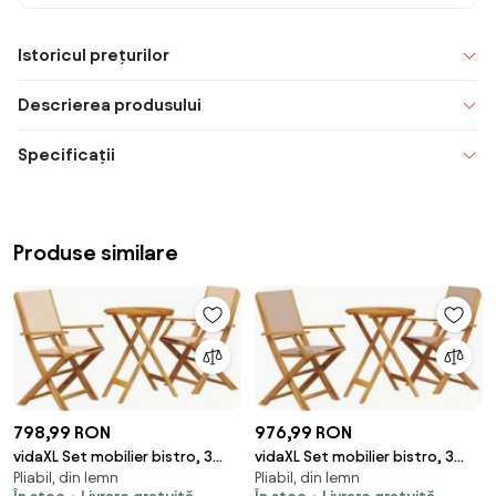
Istoricul prețurilor
Descrierea produsului
Specificații
Produse similare
798,99 RON
976,99 RON
vidaXL Set mobilier bistro, 3
vidaXL Set mobilier bistro, 3
Pliabil, din lemn
Pliabil, din lemn
piese, textil bej/lemn masiv
piese, textil taupe/lemn masiv