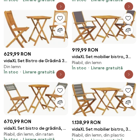
masiv
919,99 RON
629,99 RON
vidaXL Set mobilier bistro, 3
vidaXL Set Bistro de Grădină 3
Pliabil, din lemn
piese, textil antracit/lemn
Din lemn
pcs Maro Lemn Solid de Acacia
În stoc
Livrare gratuită
masiv
În stoc
Livrare gratuită
670,99 RON
1.138,99 RON
vidaXL Set bistro de grădină, 3
vidaXL Set mobilier bistro, 3
Pliabil, din lemn, din ratan
piese, gri, poliratan și lemn
Pliabil, din lemn, din plastic
piese, gri, polipropilenă și lemn
În stoc
Livrare gratuită