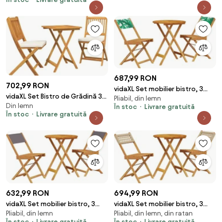
lemn masiv
687,99 RON
702,99 RON
vidaXL Set mobilier bistro, 3
vidaXL Set Bistro de Grădină 3
Pliabil, din lemn
piese, textil model frunze/lemn
Din lemn
pcs Maro Lemn Solid de Acacia
În stoc
Livrare gratuită
masiv
În stoc
Livrare gratuită
632,99 RON
694,99 RON
vidaXL Set mobilier bistro, 3
vidaXL Set mobilier bistro, 3
Pliabil, din lemn
Pliabil, din lemn, din ratan
piese, textil antracit/lemn
piese, poliratan bej/lemn masiv
În stoc
Livrare gratuită
În stoc
Livrare gratuită