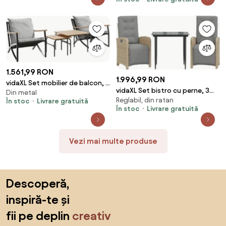
poliratan
1.561,99 RON
1.996,99 RON
vidaXL Set mobilier de balcon, 4
vidaXL Set bistro cu perne, 3
Din metal
piese, cu perne, negru, oțel
Reglabil, din ratan
piese, bej, poliratan
În stoc
Livrare gratuită
În stoc
Livrare gratuită
Vezi mai multe produse
Sari peste subsol, revino la începutul paginii
Descoperă,
inspiră-te și
fii pe deplin
creativ