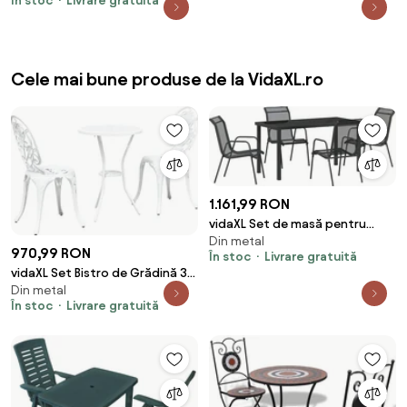
În stoc
Livrare gratuită
Cele mai bune produse de la VidaXL.ro
1.161,99 RON
vidaXL Set de masă pentru
Din metal
grădină 5 pcs Negru
970,99 RON
În stoc
Livrare gratuită
vidaXL Set Bistro de Grădină 3
Din metal
pcs Alb Aluminiu
În stoc
Livrare gratuită