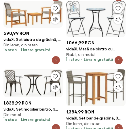
590,99 RON
vidaXL Set bistro de grădină, 3
1.066,99 RON
Din lemn, din ratan
piese, gri, poliratan și lemn
vidaXL Masă de bistro cu
În stoc
Livrare gratuită
acacia
Pliabil, din metal
mozaic, albastru și alb, fier și
În stoc
Livrare gratuită
ceramică
1.838,99 RON
vidaXL Set mobilier bistro, 3
1.384,99 RON
Din metal
piese, bronz, aluminiu turnat
vidaXL Set bar de grădină, 3
În stoc
Livrare gratuită
Din lemn, din ratan
piese, gri, lemn masiv acacia/
În stoc
Livrare gratuită