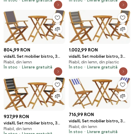
În stoc
Livrare gratuită
În stoc
Livrare gratuită
804,99 RON
1.002,99 RON
vidaXL Set mobilier bistro, 3
vidaXL Set mobilier bistro, 3
Pliabil, din lemn
Pliabil, din lemn, din plastic
piese, textil antracit/lemn
piese, gri, polipropilenă și lemn
În stoc
Livrare gratuită
În stoc
Livrare gratuită
masiv
masiv
716,99 RON
937,99 RON
vidaXL Set mobilier bistro, 3
vidaXL Set mobilier bistro, 3
Pliabil, din lemn
piese, textil albastru alb/lemn
Pliabil, din lemn
piese, negru, polipropilenă
În stoc
Livrare gratuită
masiv
În stoc
Livrare gratuită