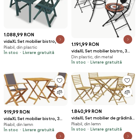
1.088,99 RON
vidaXL Set mobilier bistro, 3
1.191,99 RON
Pliabil, din plastic
piese, verde, plastic
vidaXL Set mobilier bistro, 3
În stoc
Livrare gratuită
Din plastic, din metal
piese, teracotă/alb, plăci
În stoc
Livrare gratuită
ceramice
1.840,99 RON
919,99 RON
vidaXL Set mobilier de grădină,
vidaXL Set mobilier bistro, 3
Pliabil, din lemn
5 piese, bambus
Pliabil, din lemn
piese, textil antracit/lemn
În stoc
Livrare gratuită
În stoc
Livrare gratuită
masiv