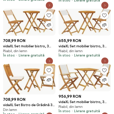
În stoc
Livrare gratuită
masiv
masiv
708,99 RON
655,99 RON
vidaXL Set mobilier bistro, 3
vidaXL Set mobilier bistro, 3
Pliabil, din lemn
Pliabil, din lemn
piese, textil bej/lemn masiv
piese, textil alb crem/lemn
În stoc
Livrare gratuită
În stoc
Livrare gratuită
masiv
956,99 RON
708,99 RON
vidaXL Set mobilier bistro, 3
vidaXL Set Bistro de Grădină 3
Pliabil, din lemn
piese, textil alb crem/lemn
Din lemn
pcs Maro Lemn Solid de Acacia
În stoc
Livrare gratuită
masiv