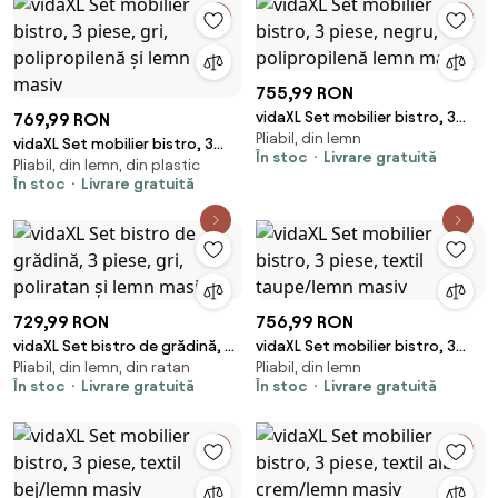
755,99 RON
vidaXL Set mobilier bistro, 3
769,99 RON
Pliabil, din lemn
piese, negru, polipropilenă
vidaXL Set mobilier bistro, 3
În stoc
Livrare gratuită
lemn masiv
Pliabil, din lemn, din plastic
piese, gri, polipropilenă și lemn
În stoc
Livrare gratuită
masiv
729,99 RON
756,99 RON
vidaXL Set bistro de grădină, 3
vidaXL Set mobilier bistro, 3
Pliabil, din lemn, din ratan
Pliabil, din lemn
piese, gri, poliratan și lemn
piese, textil taupe/lemn masiv
În stoc
Livrare gratuită
În stoc
Livrare gratuită
masiv