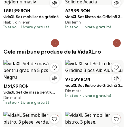
1.551,99 RON
629,99 RON
vidaXL Set mobilier de grădină 5
vidaXL Set Bistro de Grădină 3
Pliabil, din lemn
Din lemn
piese textil bej/lemn masiv
pcs Maro Lemn Solid de Acacia
În stoc
Livrare gratuită
În stoc
Livrare gratuită
Cele mai bune produse de la VidaXL.ro
970,99 RON
vidaXL Set Bistro de Grădină 3
1.161,99 RON
Din metal
pcs Alb Aluminiu
vidaXL Set de masă pentru
În stoc
Livrare gratuită
Din metal
grădină 5 pcs Negru
În stoc
Livrare gratuită