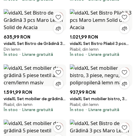
masiv
masiv
635,99 RON
1.021,99 RON
vidaXL Set Bistro de Grădină 3
vidaXL Set Bistro Pliabil 3 pcs
Din lemn
Pliabil, din lemn
pcs Maro Lemn Solid de Acacia
Maro Lemn Solid de Acacia
În stoc
Livrare gratuită
În stoc
Livrare gratuită
1.591,99 RON
937,99 RON
vidaXL Set mobilier de grădină 5
vidaXL Set mobilier bistro, 3
Pliabil, din lemn
Pliabil, din lemn
piese textil alb crem/lemn
piese, negru, polipropilenă
În stoc
Livrare gratuită
În stoc
Livrare gratuită
masiv
lemn masiv