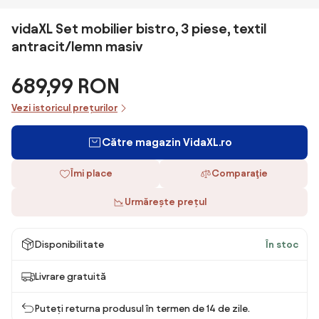
vidaXL Set mobilier bistro, 3 piese, textil
antracit/lemn masiv
689,99 RON
Vezi istoricul prețurilor
Către magazin VidaXL.ro
Îmi place
Comparaţie
Urmărește prețul
Disponibilitate
În stoc
Livrare gratuită
Puteți returna produsul în termen de 14 de zile.