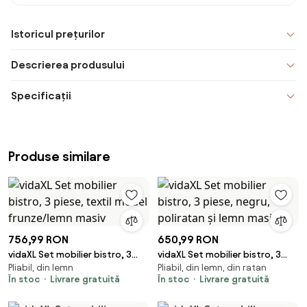
Istoricul prețurilor
Descrierea produsului
Specificații
Produse similare
756,99 RON
650,99 RON
vidaXL Set mobilier bistro, 3
vidaXL Set mobilier bistro, 3
Pliabil, din lemn
Pliabil, din lemn, din ratan
piese, textil model frunze/lemn
piese, negru, poliratan și lemn
În stoc
Livrare gratuită
În stoc
Livrare gratuită
masiv
masiv