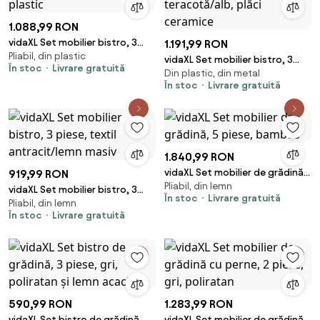
1.088,99 RON
vidaXL Set mobilier bistro, 3
1.191,99 RON
Pliabil, din plastic
piese, verde, plastic
vidaXL Set mobilier bistro, 3
În stoc
Livrare gratuită
Din plastic, din metal
piese, teracotă/alb, plăci
În stoc
Livrare gratuită
ceramice
1.840,99 RON
vidaXL Set mobilier de grădină,
919,99 RON
Pliabil, din lemn
5 piese, bambus
vidaXL Set mobilier bistro, 3
În stoc
Livrare gratuită
Pliabil, din lemn
piese, textil antracit/lemn
În stoc
Livrare gratuită
masiv
590,99 RON
1.283,99 RON
vidaXL Set bistro de grădină, 3
vidaXL Set mobilier de grădină