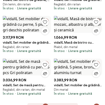
Din lemn, din ratan
Reglabil, din ratan
piese, gri, poliratan și lemn
cu perne, 2 piese, gri, poliratan
În stoc
Livrare gratuită
În stoc
Livrare gratuită
acacia
3.117,99 RON
1.066,99 RON
vidaXL Set mobilier de grădină
vidaXL Masă de bistro cu
Reglabil, din ratan
Pliabil, din metal
cu perne, 5 piese gri deschis
mozaic, albastru și alb, fier și
În stoc
Livrare gratuită
În stoc
Livrare gratuită
poliratan
ceramică
3.036,99 RON
3.383,99 RON
vidaXL Set de masă pentru
vidaXL Set mobilier de grădină,
Reglabil, din ratan, din metal
Din metal
grădină cu pernă 5 pcs Gri
5 piese, bronz, aluminiu turnat
În stoc
Livrare gratuită
În stoc
Livrare gratuită
poliratan