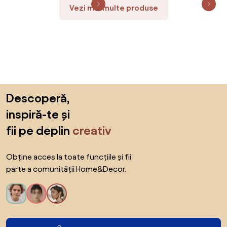
Vezi mai multe produse
Sari peste subsol, revino la începutul paginii
Descoperă,
inspiră-te și
fii pe deplin
creativ
Obține acces la toate funcțiile și fii
parte a comunității Home&Decor.