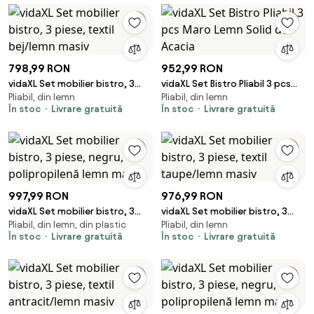
798,99 RON
952,99 RON
vidaXL Set mobilier bistro, 3
vidaXL Set Bistro Pliabil 3 pcs
Pliabil, din lemn
Pliabil, din lemn
piese, textil bej/lemn masiv
Maro Lemn Solid de Acacia
În stoc
Livrare gratuită
În stoc
Livrare gratuită
997,99 RON
976,99 RON
vidaXL Set mobilier bistro, 3
vidaXL Set mobilier bistro, 3
Pliabil, din lemn, din plastic
Pliabil, din lemn
piese, negru, polipropilenă
piese, textil taupe/lemn masiv
În stoc
Livrare gratuită
În stoc
Livrare gratuită
lemn masiv