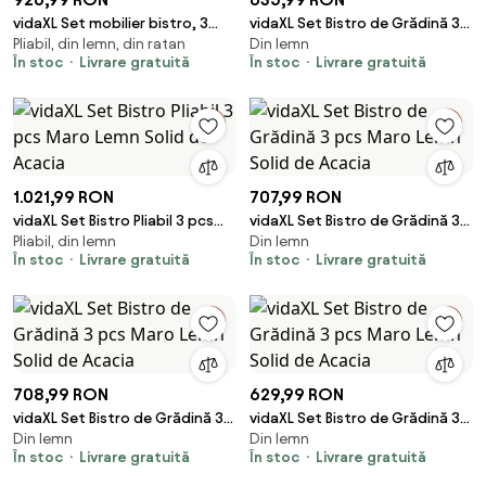
vidaXL Set mobilier bistro, 3
vidaXL Set Bistro de Grădină 3
Pliabil, din lemn, din ratan
Din lemn
piese, negru, poliratan și lemn
pcs Maro Lemn Solid de Acacia
În stoc
Livrare gratuită
În stoc
Livrare gratuită
masiv
1.021,99 RON
707,99 RON
vidaXL Set Bistro Pliabil 3 pcs
vidaXL Set Bistro de Grădină 3
Pliabil, din lemn
Din lemn
Maro Lemn Solid de Acacia
pcs Maro Lemn Solid de Acacia
În stoc
Livrare gratuită
În stoc
Livrare gratuită
708,99 RON
629,99 RON
vidaXL Set Bistro de Grădină 3
vidaXL Set Bistro de Grădină 3
Din lemn
Din lemn
pcs Maro Lemn Solid de Acacia
pcs Maro Lemn Solid de Acacia
În stoc
Livrare gratuită
În stoc
Livrare gratuită