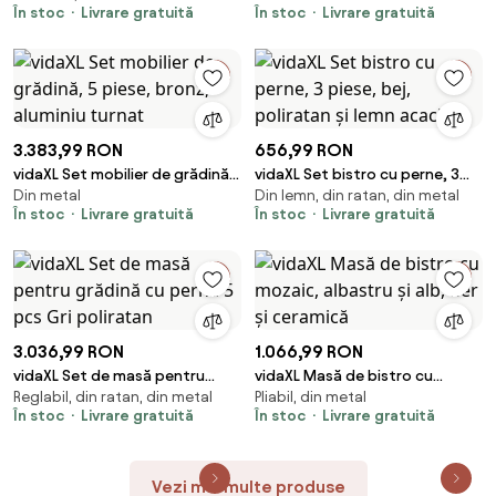
În stoc
Livrare gratuită
În stoc
Livrare gratuită
acacia
3.383,99 RON
656,99 RON
vidaXL Set mobilier de grădină,
vidaXL Set bistro cu perne, 3
Din metal
Din lemn, din ratan, din metal
5 piese, bronz, aluminiu turnat
piese, bej, poliratan și lemn
În stoc
Livrare gratuită
În stoc
Livrare gratuită
acacia
3.036,99 RON
1.066,99 RON
vidaXL Set de masă pentru
vidaXL Masă de bistro cu
Reglabil, din ratan, din metal
Pliabil, din metal
grădină cu pernă 5 pcs Gri
mozaic, albastru și alb, fier și
În stoc
Livrare gratuită
În stoc
Livrare gratuită
poliratan
ceramică
Vezi mai multe produse