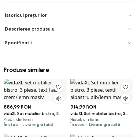
Istoricul prețurilor
Descrierea produsului
Specificații
Produse similare
886,99 RON
914,99 RON
vidaXL Set mobilier bistro, 3
vidaXL Set mobilier bistro, 3
Pliabil, din lemn
Pliabil, din lemn
piese, textil alb crem/lemn
piese, textil albastru alb/lemn
În stoc
Livrare gratuită
În stoc
Livrare gratuită
masiv
masiv