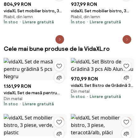
804,99 RON
937,99 RON
vidaXL Set mobilier bistro, 3
vidaXL Set mobilier bistro, 3
Pliabil, din lemn
Pliabil, din lemn
piese, textil antracit/lemn
piese, negru, polipropilenă
În stoc
Livrare gratuită
În stoc
Livrare gratuită
masiv
lemn masiv
Cele mai bune produse de la VidaXL.ro
970,99 RON
vidaXL Set Bistro de Grădină 3
1.161,99 RON
Din metal
pcs Alb Aluminiu
vidaXL Set de masă pentru
În stoc
Livrare gratuită
Din metal
grădină 5 pcs Negru
În stoc
Livrare gratuită