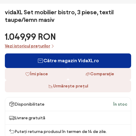
vidaXL Set mobilier bistro, 3 piese, textil
taupe/lemn masiv
1.049,99 RON
Vezi istoricul prețurilor
Către magazin VidaXL.ro
Îmi place
Comparaţie
Urmărește prețul
Disponibilitate
În stoc
Livrare gratuită
Puteți returna produsul în termen de 14 de zile.