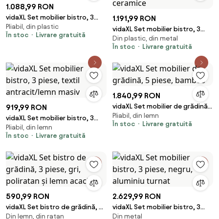
1.088,99 RON
vidaXL Set mobilier bistro, 3
1.191,99 RON
Pliabil, din plastic
piese, verde, plastic
vidaXL Set mobilier bistro, 3
În stoc
Livrare gratuită
Din plastic, din metal
piese, teracotă/alb, plăci
În stoc
Livrare gratuită
ceramice
1.840,99 RON
vidaXL Set mobilier de grădină,
919,99 RON
Pliabil, din lemn
5 piese, bambus
vidaXL Set mobilier bistro, 3
În stoc
Livrare gratuită
Pliabil, din lemn
piese, textil antracit/lemn
În stoc
Livrare gratuită
masiv
590,99 RON
2.629,99 RON
vidaXL Set bistro de grădină, 3
vidaXL Set mobilier bistro, 3
Din lemn, din ratan
Din metal
piese, gri, poliratan și lemn
piese, negru, aluminiu turnat