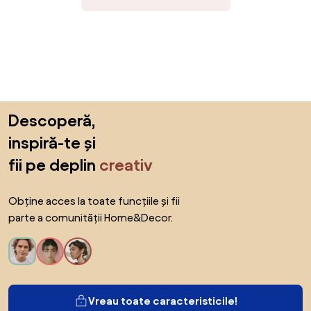
Sari peste subsol, revino la începutul paginii
Descoperă,
inspiră-te și
fii pe deplin
creativ
Obține acces la toate funcțiile și fii
parte a comunității Home&Decor.
Vreau toate caracteristicile!