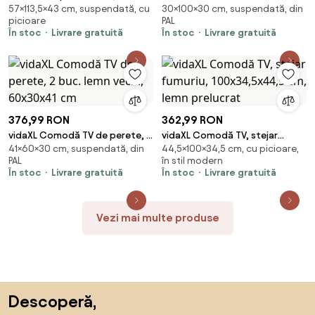
57×113,5×43 cm, suspendată, cu
30×100×30 cm, suspendată, din
113,5x43x57 cm, lemn masiv de
LED, gri beton, 100x30x30 cm
picioare
PAL
pin
În stoc
Livrare gratuită
În stoc
Livrare gratuită
376,99 RON
362,99 RON
vidaXL Comodă TV de perete, 2
vidaXL Comodă TV, stejar
41×60×30 cm, suspendată, din
44,5×100×34,5 cm, cu picioare,
buc. lemn vechi, 60x30x41 cm
fumuriu, 100x34,5x44,5 cm,
PAL
în stil modern
lemn prelucrat
În stoc
Livrare gratuită
În stoc
Livrare gratuită
Vezi mai multe produse
Sari peste subsol, revino la începutul paginii
Descoperă,