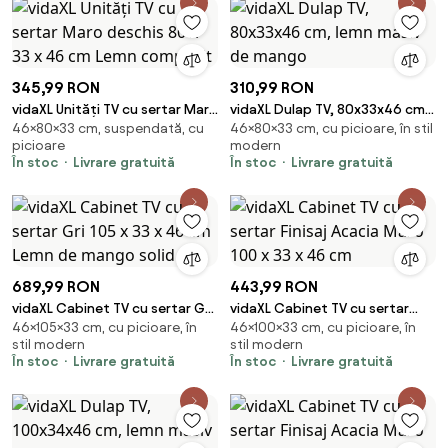
345,99 RON
310,99 RON
vidaXL Unități TV cu sertar Maro
vidaXL Dulap TV, 80x33x46 cm,
46×80×33 cm, suspendată, cu
46×80×33 cm, cu picioare, în stil
deschis 80 x 33 x 46 cm Lemn
lemn masiv de mango
picioare
modern
compozit
În stoc
Livrare gratuită
În stoc
Livrare gratuită
689,99 RON
443,99 RON
vidaXL Cabinet TV cu sertar Gri
vidaXL Cabinet TV cu sertar
46×105×33 cm, cu picioare, în
46×100×33 cm, cu picioare, în
105 x 33 x 46 cm Lemn de
Finisaj Acacia Maro 100 x 33 x 46
stil modern
stil modern
mango solid
cm
În stoc
Livrare gratuită
În stoc
Livrare gratuită