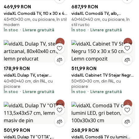
469,99 RON
687,99 RON
vidaXL Comodă TV, 110 x 30 x 45
vidaXL Comodă TV, alb,
45×110×30 cm, cu picioare, în stil
40×140×40 cm, cu picioare, în
cm, lemn masiv reciclat
140x40x40 cm, lemn masiv de
modern
stil rustic
pin
În stoc
Livrare gratuită
În stoc
Livrare gratuită
178,99 RON
511,99 RON
vidaXL Dulap TV, stejar
vidaXL Cabinet TV Stejar Negru
40×80×40 cm, din PAL, cu
50×150×30 cm, din PAL, cu
artizanal, 80x40x40 cm, lemn
150 x 30 x 50 cm Lemn
picioare
picioare
prelucrat
compozit
În stoc
Livrare gratuită
În stoc
Livrare gratuită
501,99 RON
268,99 RON
vidaXL Dulap TV "OTTA",
vidaXL Comodă TV cu lumini