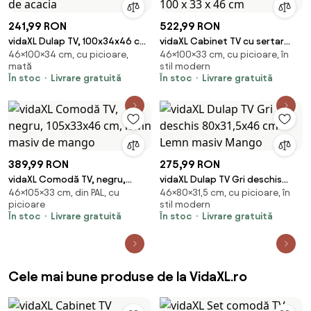
241,99 RON
522,99 RON
vidaXL Dulap TV, 100x34x46 cm,
vidaXL Cabinet TV cu sertar
46×100×34 cm, cu picioare,
46×100×33 cm, cu picioare, în
lemn masiv de acacia
Finisaj Acacia Maro 100 x 33 x 46
mată
stil modern
cm
În stoc
Livrare gratuită
În stoc
Livrare gratuită
389,99 RON
275,99 RON
vidaXL Comodă TV, negru,
vidaXL Dulap TV Gri deschis
46×105×33 cm, din PAL, cu
46×80×31,5 cm, cu picioare, în
105x33x46 cm, lemn masiv de
80x31,5x46 cm Lemn masiv
picioare
stil modern
mango
Mango
În stoc
Livrare gratuită
În stoc
Livrare gratuită
Cele mai bune produse de la VidaXL.ro