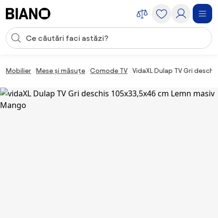
Sari peste navigare, accesează conținutul
Introducerea căutării
Sari peste conținut, mergi la subsol
Mobilier
Mese și măsuțe
Comode TV
VidaXL Dulap TV Gri desch