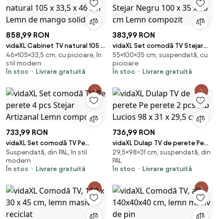
858,99 RON
383,99 RON
vidaXL Cabinet TV natural 105 x
vidaXL Set comodă TV Stejar
46×105×33,5 cm, cu picioare, în
55×100×35 cm, suspendată, cu
33,5 x 46 cm Lemn de mango
Negru 100 x 35 x 55 cm Lemn
stil modern
picioare
solid
compozit
În stoc
Livrare gratuită
În stoc
Livrare gratuită
733,99 RON
736,99 RON
vidaXL Set comodă TV Pe
vidaXL Dulap TV de perete Pe
Suspendată, din PAL, în stil
29,5×98×31 cm, suspendată, din
perete 4 pcs Stejar Artizanal
perete 2 pcs Alb Lucios 98 x 31 x
modern
PAL
Lemn compozit
29,5 cm
În stoc
Livrare gratuită
În stoc
Livrare gratuită