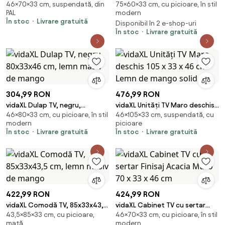
46×70×33 cm, suspendată, din
75×60×33 cm, cu picioare, în stil
deschis 70 x 33 x 46 cm Lemn
60 x 33 x 75 cm Lemn de mango
PAL
modern
compozit
solid
În stoc
Livrare gratuită
Disponibil în 2 e-shop-uri
În stoc
Livrare gratuită
304,99 RON
476,99 RON
vidaXL Dulap TV, negru,
vidaXL Unități TV Maro deschis
46×80×33 cm, cu picioare, în stil
46×105×33 cm, suspendată, cu
80x33x46 cm, lemn masiv de
105 x 33 x 46 cm Lemn de
modern
picioare
mango
mango solid
În stoc
Livrare gratuită
În stoc
Livrare gratuită
422,99 RON
424,99 RON
vidaXL Comodă TV, 85x33x43,5
vidaXL Cabinet TV cu sertar
43,5×85×33 cm, cu picioare,
46×70×33 cm, cu picioare, în stil
cm, lemn masiv de mango
Finisaj Acacia Maro 70 x 33 x 46
mată
modern