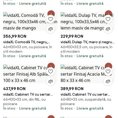
cm
În stoc
Livrare gratuită
În stoc
Livrare gratuită
356,99 RON
229,99 RON
vidaXL Comodă TV, negru,
vidaXL Dulap TV, maro și negru,
46×100×33 cm, cu picioare, în
46×100×33,5 cm, cu picioare, în
100x33x46 cm, lemn masiv de
100x33,5x46 cm, lemn masiv de
stil modern
stil modern
mango
mango
În stoc
Livrare gratuită
În stoc
Livrare gratuită
437,99 RON
389,99 RON
vidaXL Cabinet TV cu sertar
vidaXL Cabinet TV cu sertar
46×100×33 cm, din PAL, cu
46×80×33 cm, suspendată, cu
Finisaj Alb Spălat 100 x 33 x 46
Finisaj Acacia Maro 80 x 33 x 46
picioare
picioare
cm
cm
În stoc
Livrare gratuită
În stoc
Livrare gratuită