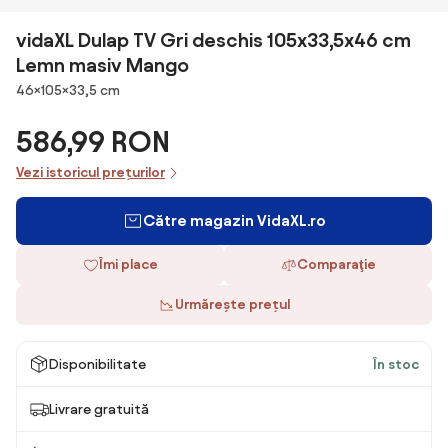
vidaXL Dulap TV Gri deschis 105x33,5x46 cm
Lemn masiv Mango
Dimensiuni
46×105×33,5 cm
586,99 RON
Vezi istoricul prețurilor
Către magazin VidaXL.ro
Îmi place
Comparaţie
Urmărește prețul
Disponibilitate
În stoc
Livrare gratuită