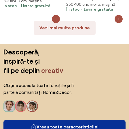
300×500 cm, mașină
650 g/m²
250×100 cm, moto, mașină
m, 650 g/m²
În stoc
Livrare gratuită
În stoc
Livrare gratuită
Vezi mai multe produse
Sari peste subsol, revino la începutul paginii
Descoperă,
inspiră-te și
fii pe deplin
creativ
Obține acces la toate funcțiile și fii
parte a comunității Home&Decor.
Vreau toate caracteristicile!