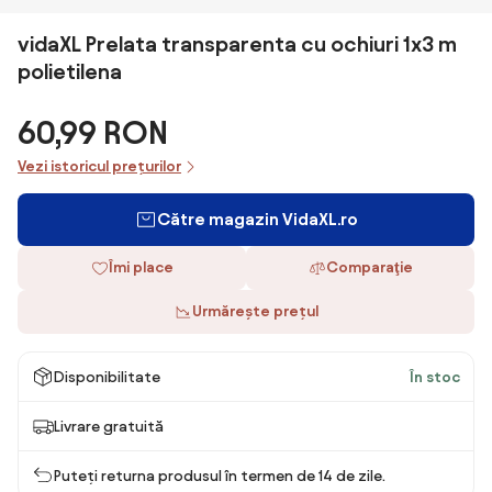
vidaXL Prelata transparenta cu ochiuri 1x3 m
polietilena
60,99 RON
Vezi istoricul prețurilor
Către magazin VidaXL.ro
Îmi place
Comparaţie
Urmărește prețul
Disponibilitate
În stoc
Livrare gratuită
Puteți returna produsul în termen de 14 de zile.