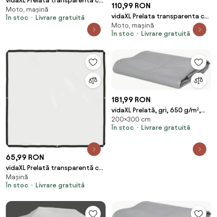
vidaXL Prelata transparenta cu
110,99 RON
Moto, mașină
ochiuri 1x2 m polietilena
vidaXL Prelata transparenta cu
În stoc
Livrare gratuită
Moto, mașină
ochiuri 2x3 m polietilena
În stoc
Livrare gratuită
181,99 RON
vidaXL Prelată, gri, 650 g/m²,
200×300 cm
2x3 m
În stoc
Livrare gratuită
65,99 RON
vidaXL Prelată transparentă cu
Mașină
ochiuri de fixare, polietilenă,
În stoc
Livrare gratuită
2x2 m