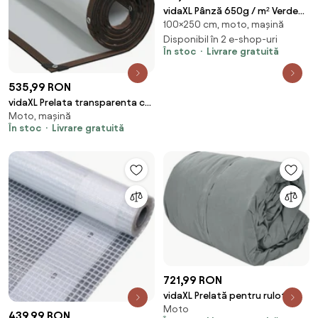
vidaXL Pânză 650g / m² Verde
100×250 cm, moto, mașină
măsliniu 1 x 2,5 m Pânză cu
acoperire PVC
Disponibil în 2 e-shop-uri
În stoc
Livrare gratuită
535,99 RON
vidaXL Prelata transparenta cu
Moto, mașină
ochiuri 6x12 m polietilena
În stoc
Livrare gratuită
721,99 RON
vidaXL Prelată pentru rulotă,
Moto
gri, L
439,99 RON