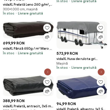
În stoc
Livrare gratuită
vidaXL Prelată Leno 260 g/m²,
300×1.000 cm, mașină
alb, 3 x 10 m
În stoc
Livrare gratuită
699,99 RON
vidaXL Pânză 650g / m² Maro 4
În stoc
Livrare gratuită
573,99 RON
x 7 m Pânză cu acoperire PVC
vidaXL Husa de rulota gri
Mașină
900x300 cm Tesatura
În stoc
Livrare gratuită
netesuta
388,99 RON
94,99 RON
vidaXL Prelată, antracit, 3x5 m,
vidaXL Prelată, albastru, 1x2,5