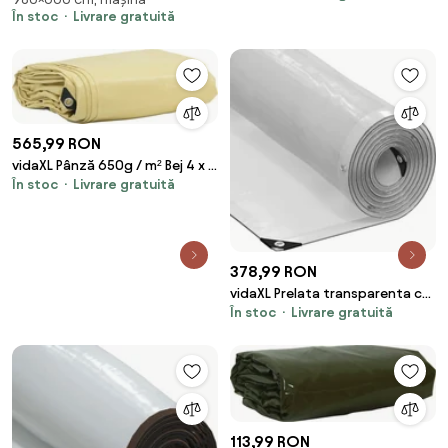
fan 9,8x6 m 140 g/m²
În stoc
Livrare gratuită
polipropilena
565,99 RON
vidaXL Pânză 650g / m² Bej 4 x 5
În stoc
Livrare gratuită
m Pânză cu acoperire PVC
378,99 RON
vidaXL Prelata transparenta cu
În stoc
Livrare gratuită
ochiuri 4x12 m polietilena
113,99 RON