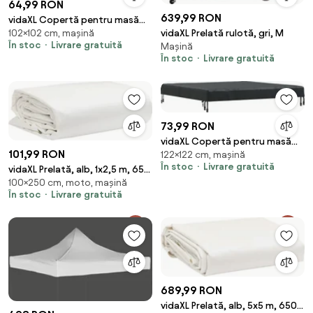
64,99 RON
639,99 RON
vidaXL Copertă pentru masă
102×102 cm, mașină
vidaXL Prelată rulotă, gri, M
Simplu Negru 102 x 102 x 15 cm
În stoc
Livrare gratuită
Mașină
țesătură
În stoc
Livrare gratuită
73,99 RON
vidaXL Copertă pentru masă
101,99 RON
122×122 cm, mașină
Simplu Negru 122 x 122 x 15 cm
În stoc
Livrare gratuită
țesătură
vidaXL Prelată, alb, 1x2,5 m, 650
100×250 cm, moto, mașină
g/m²
În stoc
Livrare gratuită
689,99 RON
vidaXL Prelată, alb, 5x5 m, 650