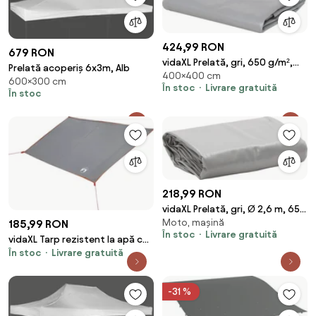
424,99 RON
679 RON
vidaXL Prelată, gri, 650 g/m²,
Prelată acoperiș 6x3m, Alb
400×400 cm
4x4 m
600×300 cm
În stoc
Livrare gratuită
În stoc
218,99 RON
vidaXL Prelată, gri, Ø 2,6 m, 650
Moto, mașină
185,99 RON
g/m²
În stoc
Livrare gratuită
vidaXL Tarp rezistent la apă cu
În stoc
Livrare gratuită
acoperiș Gri și Portocalie
-31 %