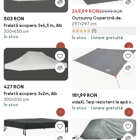
249,99 RON
359,99 RON
Outsunny Copertină de
503 RON
297×297 cm
Rezervă pentru Pergolă cu 16
Prelată acoperiș 3x4,5 m, Alb
Orificii de Scurgere, Cârlige şi
(1)
300×450 cm
Inele, 297x 297 cm, Gri Închis |
În stoc
În stoc
Livrare gratuită
Aosom Romania
427 RON
Prelată acoperiș 3x2m, Alb
181,99 RON
300×200 cm
vidaXL Tarp rezistent la apă cu
În stoc
În stoc
Livrare gratuită
acoperiș Gri și Portocalie