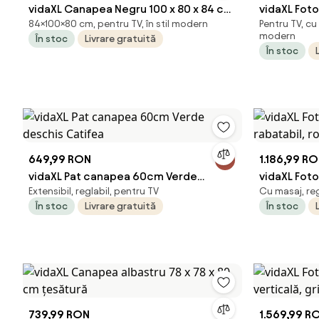
vidaXL Canapea Negru 100 x 80 x 84 cm
vidaXL Foto
84×100×80 cm, pentru TV, în stil modern
Pentru TV, cu 
țesătură
crem, 60 c
modern
În stoc
Livrare gratuită
În stoc
649,99 RON
1.186,99 R
vidaXL Pat canapea 60cm Verde
vidaXL Foto
Extensibil, reglabil, pentru TV
Cu masaj, reg
deschis Catifea
rabatabil, 
În stoc
Livrare gratuită
În stoc
739,99 RON
1.569,99 R