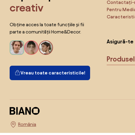
Contactați-
creativ
Pentru Medi
Caracteristi
Obține acces la toate funcțiile și fii
parte a comunității Home&Decor.
Asigură-te 
Produse
Vreau toate caracteristicile!
Alege țara