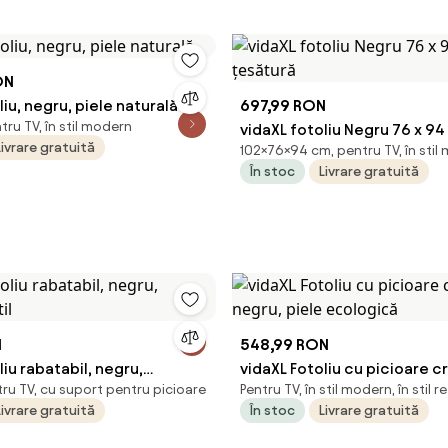
ON
liu, negru, piele naturală
697,99 RON
tru TV, în stil modern
vidaXL fotoliu Negru 76 x 94
Livrare gratuită
102×76×94 cm, pentru TV, în stil
țesătură
În stoc
Livrare gratuită
N
548,99 RON
liu rabatabil, negru,
vidaXL Fotoliu cu picioare 
tru TV, cu suport pentru picioare
Pentru TV, în stil modern, în stil r
xtil
negru, piele ecologică
Livrare gratuită
În stoc
Livrare gratuită