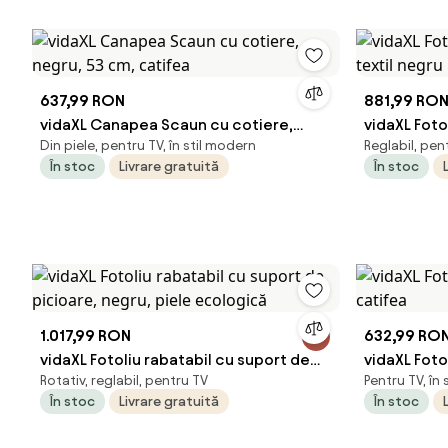
637,99 RON
881,99 RO
vidaXL Canapea Scaun cu cotiere,
vidaXL Foto
Din piele, pentru TV, în stil modern
Reglabil, pen
negru, 53 cm, catifea
textil negr
În stoc
Livrare gratuită
În stoc
1.017,99 RON
632,99 RO
vidaXL Fotoliu rabatabil cu suport de
vidaXL Foto
Rotativ, reglabil, pentru TV
Pentru TV, în
picioare, negru, piele ecologică
catifea
În stoc
Livrare gratuită
În stoc