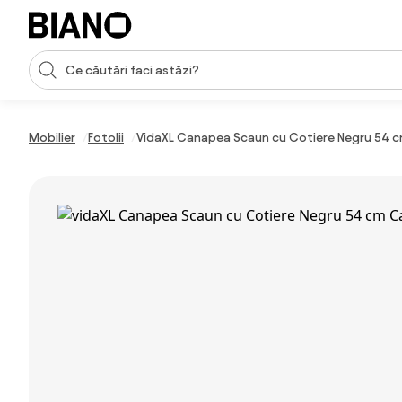
Sari peste navigare, accesează conținutul
Introducerea căutării
Sari peste conținut, mergi la subsol
Mobilier
Fotolii
VidaXL Canapea Scaun cu Cotiere Negru 54 c