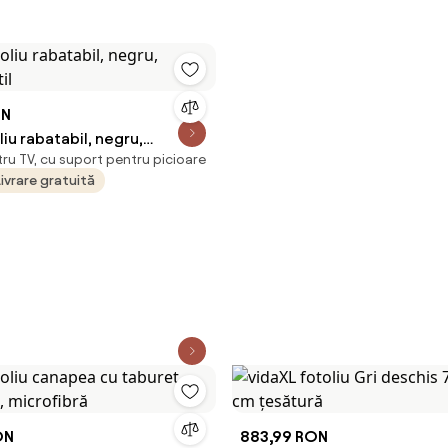
ON
liu rabatabil, negru,
tru TV, cu suport pentru picioare
xtil
Livrare gratuită
ON
883,99 RON