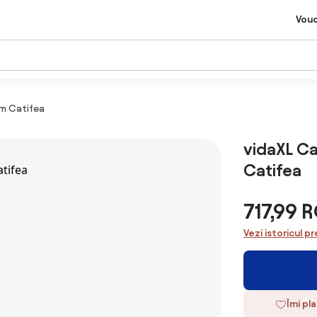
Vou
m Catifea
vidaXL C
Catifea
717,99 
Vezi istoricul pr
Îmi pl