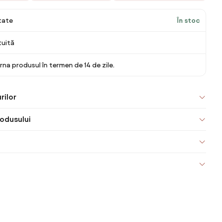
itate
În stoc
tuită
rna produsul în termen de 14 de zile.
rilor
odusului