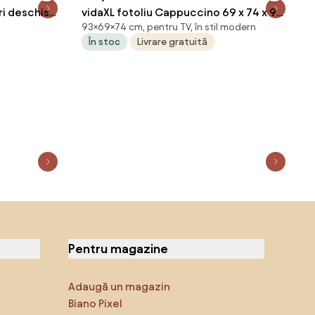
i deschis
vidaXL fotoliu Cappuccino 69 x 74 x 93
93×69×74 cm, pentru TV, în stil modern
cm Piele artificiala
În stoc
Livrare gratuită
Pentru magazine
Adaugă un magazin
Biano Pixel