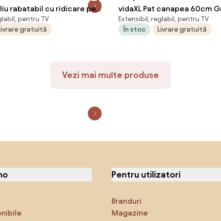
liu rabatabil cu ridicare pe
vidaXL Pat canapea 60cm Gr
glabil, pentru TV
Extensibil, reglabil, pentru TV
ri taupe, textil
țesătură
Livrare gratuită
În stoc
Livrare gratuită
Vezi mai multe produse
no
Pentru utilizatori
Branduri
onibile
Magazine