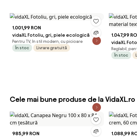
1.001,99 RON
vidaXL Fotoliu, gri, piele ecologică
1.047,99 R
Pentru TV, în stil modern, cu picioare
vidaXL Foto
În stoc
Livrare gratuită
Reglabil, pen
material te
În stoc
Cele mai bune produse de la VidaXL.ro
985,99 RON
1.088,99 R