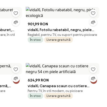
901,99 RON
aburet,
vidaXL Fotoliu rabatabil, negru, piele
re, în stil
Reglabil, pentru TV, cu suport pentru picioare
ecologică
În stoc
Livrare gratuită
624,99 RON
ernă,
vidaXL Canapea scaun cu cotiere
oare
Pentru TV, în stil modern, cu picioare
negru 54 cm piele artificială
În stoc
Livrare gratuită