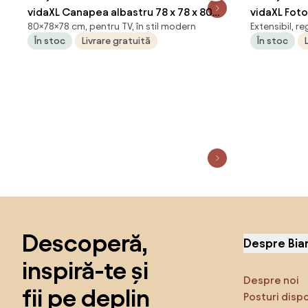
vidaXL Canapea albastru 78 x 78 x 80
vidaXL Foto
80×78×78 cm, pentru TV, în stil modern
Extensibil, re
cm țesătură
verticală, g
În stoc
Livrare gratuită
În stoc
Sari peste subsol, revino la începutul paginii
Descoperă,
Despre Bia
inspiră-te și
Despre noi
fii pe deplin
Posturi disp