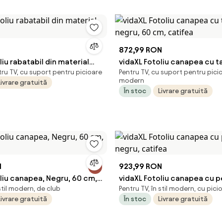
N
872,99 RON
liu rabatabil din material
vidaXL Fotoliu canapea cu t
tru TV, cu suport pentru picioare
Pentru TV, cu suport pentru picioa
u
negru, 60 cm, catifea
modern
Livrare gratuită
În stoc
Livrare gratuită
N
923,99 RON
liu canapea, Negru, 60 cm,
vidaXL Fotoliu canapea cu p
 stil modern, de club
Pentru TV, în stil modern, cu pici
negru, catifea
Livrare gratuită
În stoc
Livrare gratuită