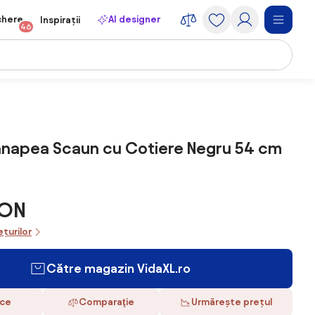
chere
AI designer
Inspirații
46
anapea Scaun cu Cotiere Negru 54 cm
RON
ețurilor
Către magazin VidaXL.ro
ace
Comparaţie
Urmărește prețul