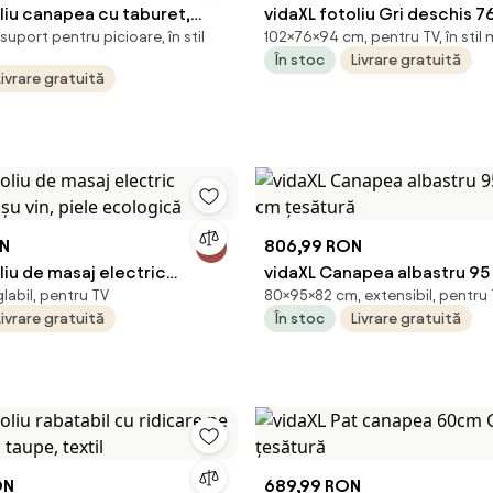
liu canapea cu taburet,
vidaXL fotoliu Gri deschis 76
suport pentru picioare, în stil
102×76×94 cm, pentru TV, în stil
m, microfibră
cm țesătură
În stoc
Livrare gratuită
Livrare gratuită
ON
806,99 RON
liu de masaj electric
vidaXL Canapea albastru 95 
labil, pentru TV
80×95×82 cm, extensibil, pentru
roșu vin, piele ecologică
cm țesătură
Livrare gratuită
În stoc
Livrare gratuită
ON
689,99 RON