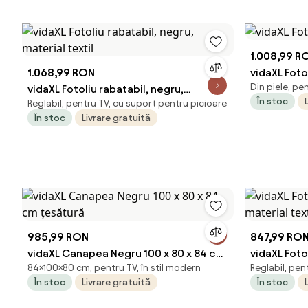
1.008,99 R
1.068,99 RON
vidaXL Foto
Din piele, pen
vidaXL Fotoliu rabatabil, negru,
În stoc
Reglabil, pentru TV, cu suport pentru picioare
material textil
În stoc
Livrare gratuită
985,99 RON
847,99 RO
vidaXL Canapea Negru 100 x 80 x 84 cm
vidaXL Foto
84×100×80 cm, pentru TV, în stil modern
Reglabil, pen
țesătură
material te
În stoc
Livrare gratuită
În stoc