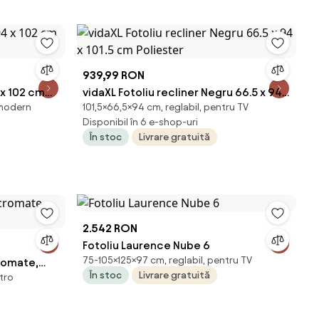
939,99 RON
 x 102 cm
vidaXL Fotoliu recliner Negru 66.5 x 94 x
 modern
101,5×66,5×94 cm, reglabil, pentru TV
101.5 cm Poliester
Disponibil în 6 e-shop-uri
În stoc
Livrare gratuită
2.542 RON
Fotoliu Laurence Nube 6
75-105×125×97 cm, reglabil, pentru TV
cromate,
În stoc
Livrare gratuită
etro