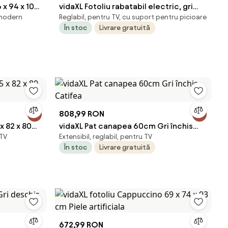
 x 94 x 102
vidaXL Fotoliu rabatabil electric, gri
 modern
Reglabil, pentru TV, cu suport pentru picioare
închis, material textil
În stoc
Livrare gratuită
808,99 RON
x 82 x 80
vidaXL Pat canapea 60cm Gri închis
 TV
Extensibil, reglabil, pentru TV
Catifea
În stoc
Livrare gratuită
672,99 RON