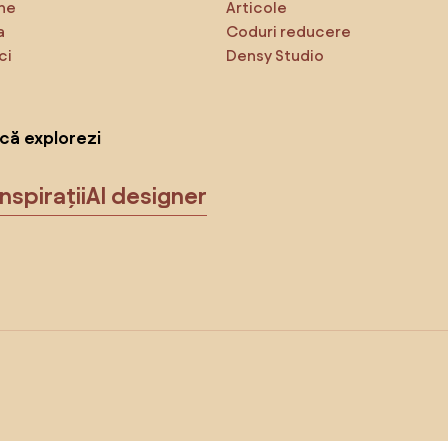
ne
Articole
a
Coduri reducere
ci
Densy Studio
că explorezi
Inspirații
AI designer