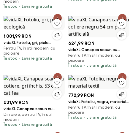
modern
În stoc
Livrare gratuită
1.001,99 RON
vidaXL Fotoliu, gri, piele
624,99 RON
Pentru TV, în stil modern, cu
ecologică
vidaXL Canapea scaun cu
picioare
Pentru TV, în stil modern, cu
cotiere negru 54 cm piele
În stoc
Livrare gratuită
picioare
artificială
În stoc
Livrare gratuită
772,99 RON
vidaXL Fotoliu, negru, material
631,99 RON
Pentru TV, în stil modern, cu
textil
vidaXL Canapea scaun cu
picioare
Din piele, pentru TV, în stil
cotiere, gri închis, 53 cm,
În stoc
Livrare gratuită
modern
catifea
În stoc
Livrare gratuită