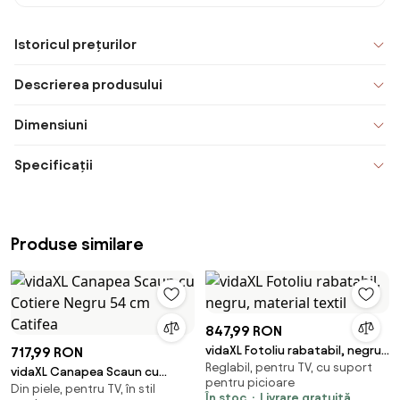
Istoricul prețurilor
Descrierea produsului
Dimensiuni
Specificații
Produse similare
847,99 RON
vidaXL Fotoliu rabatabil, negru,
717,99 RON
Reglabil, pentru TV, cu suport
material textil
vidaXL Canapea Scaun cu
pentru picioare
Din piele, pentru TV, în stil
Cotiere Negru 54 cm Catifea
În stoc
Livrare gratuită