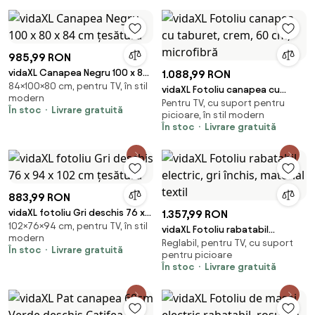
985,99 RON
vidaXL Canapea Negru 100 x 80
1.088,99 RON
84×100×80 cm, pentru TV, în stil
x 84 cm țesătură
vidaXL Fotoliu canapea cu
modern
Pentru TV, cu suport pentru
taburet, crem, 60 cm,
În stoc
Livrare gratuită
picioare, în stil modern
microfibră
În stoc
Livrare gratuită
883,99 RON
vidaXL fotoliu Gri deschis 76 x
1.357,99 RON
102×76×94 cm, pentru TV, în stil
94 x 102 cm țesătură
vidaXL Fotoliu rabatabil
modern
Reglabil, pentru TV, cu suport
electric, gri închis, material
În stoc
Livrare gratuită
pentru picioare
textil
În stoc
Livrare gratuită