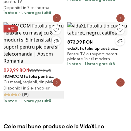
pentru TV
Disponibil în 7 e-shop-uri
În stoc
Livrare gratuită
-6 %
873,99 RON
vidaXL Fotoliu tip cuvă cu
Pentru TV, cu suport pentru
taburet, negru, catifea
picioare, în stil modern
În stoc
Livrare gratuită
899,99 RON
959,99 RON
HOMCOM Fotoliu pentru
Cu masaj, reglabil, din piele
relaxare cu masaj cu 8 moduri si
5 intensitati, cu suport pentru
Disponibil în 2 e-shop-uri
picioare si telecomanda |
(19)
Aosom Romania
În stoc
Livrare gratuită
Cele mai bune produse de la VidaXL.ro