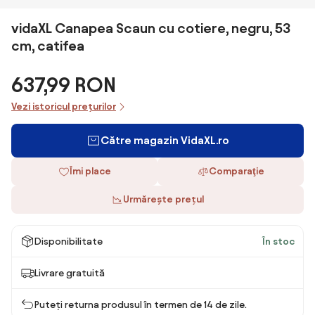
vidaXL Canapea Scaun cu cotiere, negru, 53
cm, catifea
637,99 RON
Vezi istoricul prețurilor
Către magazin VidaXL.ro
Îmi place
Comparaţie
Urmărește prețul
Disponibilitate
În stoc
Livrare gratuită
Puteți returna produsul în termen de 14 de zile.