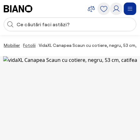
Sari peste navigare, accesează conținutul
Introducerea căutării
Sari peste conținut, mergi la subsol
Mobilier
Fotolii
VidaXL Canapea Scaun cu cotiere, negru, 53 cm, c