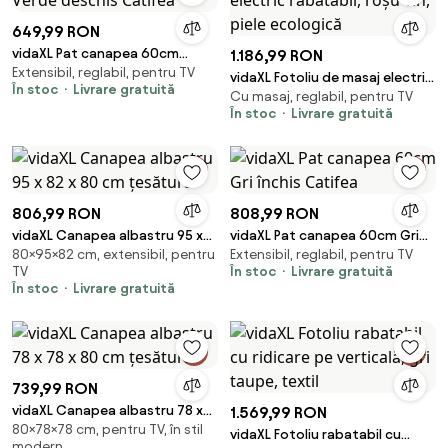
649,99 RON
vidaXL Pat canapea 60cm
1.186,99 RON
Extensibil, reglabil, pentru TV
Verde deschis Catifea
vidaXL Fotoliu de masaj electric
În stoc
Livrare gratuită
Cu masaj, reglabil, pentru TV
rabatabil, roșu vin, piele
În stoc
Livrare gratuită
ecologică
806,99 RON
808,99 RON
vidaXL Canapea albastru 95 x
vidaXL Pat canapea 60cm Gri
80×95×82 cm, extensibil, pentru
Extensibil, reglabil, pentru TV
82 x 80 cm țesătură
închis Catifea
TV
În stoc
Livrare gratuită
În stoc
Livrare gratuită
739,99 RON
vidaXL Canapea albastru 78 x
1.569,99 RON
80×78×78 cm, pentru TV, în stil
78 x 80 cm țesătură
vidaXL Fotoliu rabatabil cu
modern