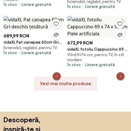
Extensibil, reglabil, pentru TV
ridicare pe verticală, gri taupe,
În stoc
Livrare gratuită
În stoc
Livrare gratuită
textil
689,99 RON
vidaXL Pat canapea 60cm Gri
672,99 RON
Extensibil, reglabil, pentru TV
deschis țesătură
vidaXL fotoliu Cappuccino 69 x
În stoc
Livrare gratuită
93×69×74 cm, pentru TV, în stil
74 x 93 cm Piele artificiala
modern
În stoc
Livrare gratuită
Vezi mai multe produse
Sari peste subsol, revino la începutul paginii
Descoperă,
inspiră-te și