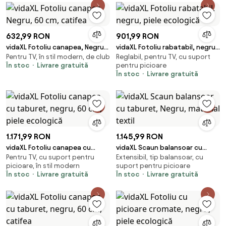
632,99 RON
901,99 RON
vidaXL Fotoliu canapea, Negru,
vidaXL Fotoliu rabatabil, negru,
Pentru TV, în stil modern, de club
Reglabil, pentru TV, cu suport
60 cm, catifea
piele ecologică
În stoc
Livrare gratuită
pentru picioare
În stoc
Livrare gratuită
1.171,99 RON
1.145,99 RON
vidaXL Fotoliu canapea cu
vidaXL Scaun balansoar cu
Pentru TV, cu suport pentru
Extensibil, tip balansoar, cu
taburet, negru, 60 cm, piele
taburet, Negru, material textil
picioare, în stil modern
suport pentru picioare
ecologică
În stoc
Livrare gratuită
În stoc
Livrare gratuită