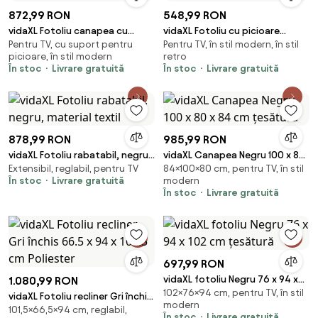
872,99 RON
548,99 RON
vidaXL Fotoliu canapea cu
vidaXL Fotoliu cu picioare
Pentru TV, cu suport pentru
Pentru TV, în stil modern, în stil
taburet, negru, 60 cm, catifea
cromate, negru, piele
picioare, în stil modern
retro
ecologică
În stoc
Livrare gratuită
În stoc
Livrare gratuită
878,99 RON
985,99 RON
vidaXL Fotoliu rabatabil, negru,
vidaXL Canapea Negru 100 x 80
Extensibil, reglabil, pentru TV
84×100×80 cm, pentru TV, în stil
material textil
x 84 cm țesătură
În stoc
Livrare gratuită
modern
În stoc
Livrare gratuită
697,99 RON
vidaXL fotoliu Negru 76 x 94 x
1.080,99 RON
102×76×94 cm, pentru TV, în stil
102 cm țesătură
vidaXL Fotoliu recliner Gri închis
modern
101,5×66,5×94 cm, reglabil,
66.5 x 94 x 101.5 cm Poliester
În stoc
Livrare gratuită