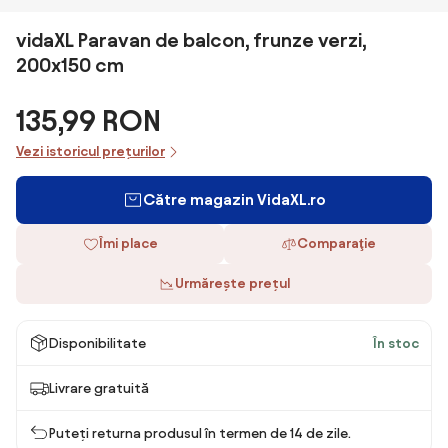
vidaXL Paravan de balcon, frunze verzi,
200x150 cm
135,99 RON
Vezi istoricul prețurilor
Către magazin VidaXL.ro
Îmi place
Comparaţie
Urmărește prețul
Disponibilitate
În stoc
Livrare gratuită
Puteți returna produsul în termen de 14 de zile.