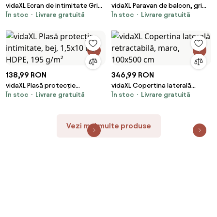
vidaXL Ecran de intimitate Gri
vidaXL Paravan de balcon, gri
În stoc
Livrare gratuită
În stoc
Livrare gratuită
100 x 50 x 180 cm Oțel
taupe, 75x700 cm, 100%
poliester oxford
138,99 RON
346,99 RON
vidaXL Plasă protecție
vidaXL Copertina laterală
În stoc
Livrare gratuită
În stoc
Livrare gratuită
intimitate, bej, 1,5x10 m, HDPE,
retractabilă, maro, 100x500 cm
195 g/m²
Vezi mai multe produse