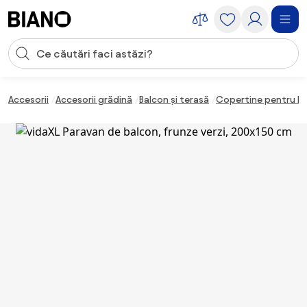
Sari peste navigare, accesează conținutul
Introducerea căutării
Sari peste conținut, mergi la subsol
Accesorii
Accesorii grădină
Balcon și terasă
Copertine pentru b