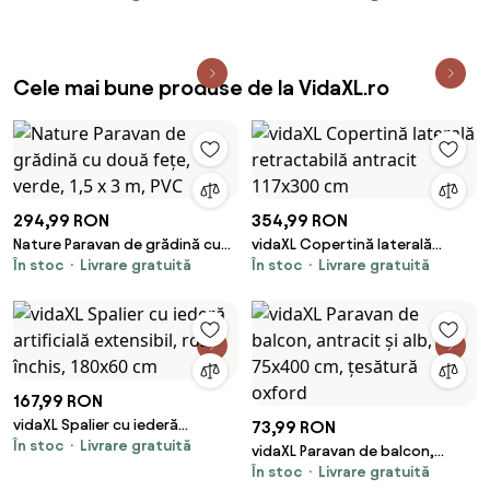
cm, PVC
600x90 cm, PVC
Cele mai bune produse de la VidaXL.ro
294,99 RON
354,99 RON
Nature Paravan de grădină cu
vidaXL Copertină laterală
În stoc
Livrare gratuită
În stoc
Livrare gratuită
două fețe, verde, 1,5 x 3 m, PVC
retractabilă antracit 117x300
cm
167,99 RON
vidaXL Spalier cu iederă
73,99 RON
În stoc
Livrare gratuită
artificială extensibil, roz închis,
vidaXL Paravan de balcon,
180x60 cm
În stoc
Livrare gratuită
antracit și alb, 75x400 cm,