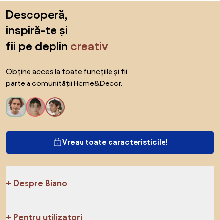
Sari peste subsol, revino la începutul paginii
Descoperă,
inspiră-te și
fii pe deplin
creativ
Obține acces la toate funcțiile și fii
parte a comunității Home&Decor.
Vreau toate caracteristicile!
Despre Biano
Pentru utilizatori