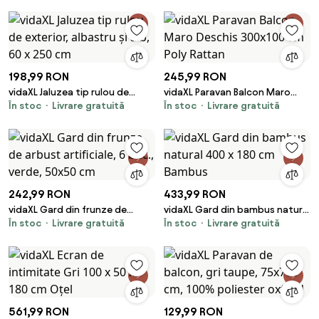
țesătură oxford
198,99 RON
245,99 RON
vidaXL Jaluzea tip rulou de
vidaXL Paravan Balcon Maro
În stoc
Livrare gratuită
În stoc
Livrare gratuită
exterior, albastru și alb, 60 x
Deschis 300x100 cm Poly
250 cm
Rattan
242,99 RON
433,99 RON
vidaXL Gard din frunze de
vidaXL Gard din bambus natural
În stoc
Livrare gratuită
În stoc
Livrare gratuită
arbust artificiale, 6 buc., verde,
400 x 180 cm Bambus
50x50 cm
561,99 RON
129,99 RON