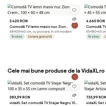
3.420 RON
4.660 RON
Comodă TV lemn masiv nuc Zion
Comodă TV 
48×100×60 cm, cu picioare, în stil modern
55×180×45 cm,
Crem-, 100 × 60 × 48 cm
45 × 55 cm
În stoc
Livrare gratuită
În stoc
Cele mai bune produse de la VidaXL.ro
383,99 RON
733,99 RO
vidaXL Set comodă TV Stejar Negru 100
vidaXL Set