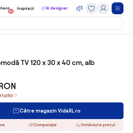
chere
AI designer
Inspirații
40
modă TV 120 x 30 x 40 cm, alb
9 RON
ețurilor
Către magazin VidaXL.ro
ace
Comparaţie
Urmărește prețul