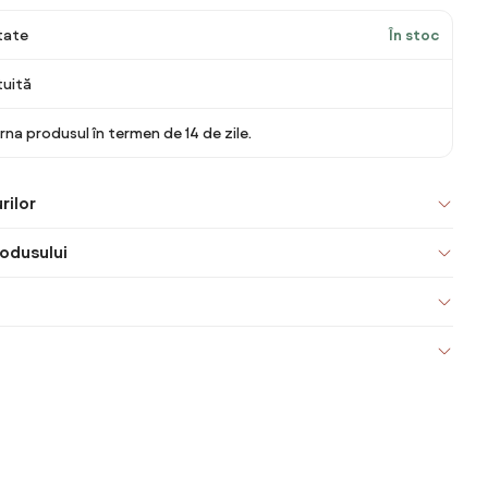
itate
În stoc
tuită
rna produsul în termen de 14 de zile.
rilor
odusului