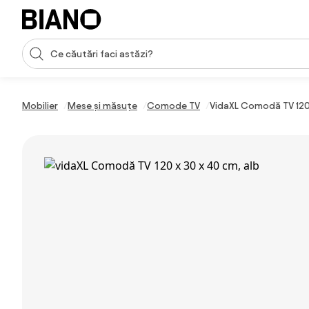
Sari peste navigare, accesează conținutul
Introducerea căutării
Sari peste conținut, mergi la subsol
Mobilier
Mese și măsuțe
Comode TV
VidaXL Comodă TV 120 