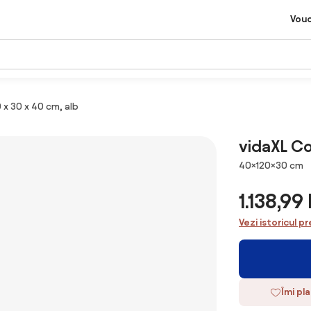
Vou
x 30 x 40 cm, alb
vidaXL Co
Dimensiuni
40×120×30 cm
1.138,9
Vezi istoricul pr
Îmi pl