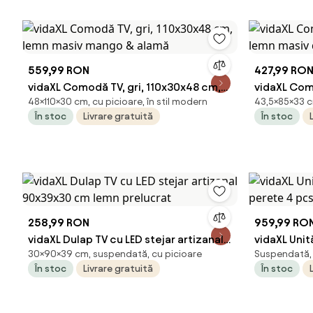
559,99 RON
427,99 RO
vidaXL Comodă TV, gri, 110x30x48 cm,
vidaXL Com
48×110×30 cm, cu picioare, în stil modern
43,5×85×33 c
lemn masiv mango & alamă
lemn masi
În stoc
Livrare gratuită
În stoc
258,99 RON
959,99 RO
vidaXL Dulap TV cu LED stejar artizanal
vidaXL Unit
30×90×39 cm, suspendată, cu picioare
Suspendată, d
90x39x30 cm lemn prelucrat
perete 4 pc
În stoc
Livrare gratuită
În stoc