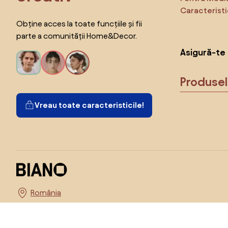
Caracteristi
Obține acces la toate funcțiile și fii
parte a comunității Home&Decor.
Asigură-te 
Produse
Vreau toate caracteristicile!
Alege țara