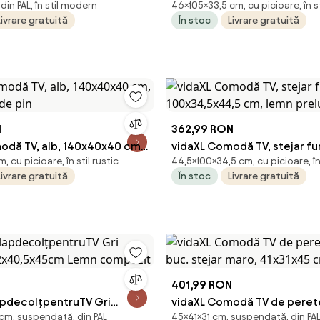
in PAL, în stil modern
46×105×33,5 cm, cu picioare, în 
izanal Lemn compozit
46 cm Lemn de mango solid
Livrare gratuită
În stoc
Livrare gratuită
N
362,99 RON
odă TV, alb, 140x40x40 cm,
vidaXL Comodă TV, stejar fu
 cu picioare, în stil rustic
44,5×100×34,5 cm, cu picioare, î
 de pin
100x34,5x44,5 cm, lemn pre
Livrare gratuită
În stoc
Livrare gratuită
401,99 RON
apdecolțpentruTV Gri
vidaXL Comodă TV de perete
cm, suspendată, din PAL
45×41×31 cm, suspendată, din PA
2x40,5x45cm Lemn
buc. stejar maro, 41x31x45 