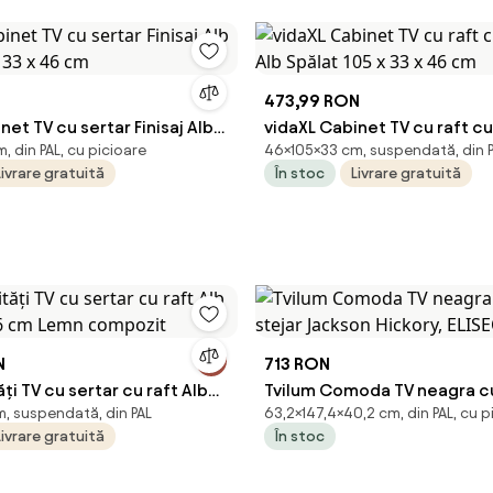
N
473,99 RON
net TV cu sertar Finisaj Alb
vidaXL Cabinet TV cu raft cu 
 din PAL, cu picioare
46×105×33 cm, suspendată, din 
x 33 x 46 cm
Alb Spălat 105 x 33 x 46 cm
Livrare gratuită
În stoc
Livrare gratuită
N
713 RON
ți TV cu sertar cu raft Alb
Tvilum Comoda TV neagra c
, suspendată, din PAL
63,2×147,4×40,2 cm, din PAL, cu p
 46 cm Lemn compozit
stejar Jackson Hickory, ELIS
Livrare gratuită
În stoc