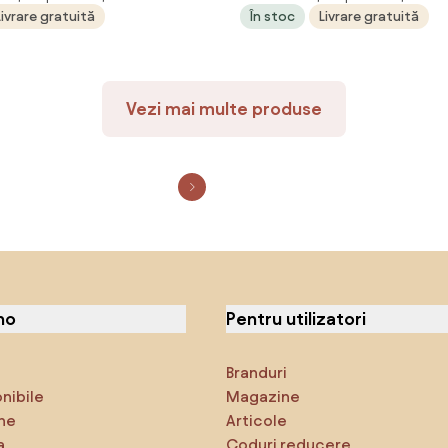
Livrare gratuită
În stoc
Livrare gratuită
Vezi mai multe produse
no
Pentru utilizatori
Branduri
onibile
Magazine
ne
Articole
a
Coduri reducere