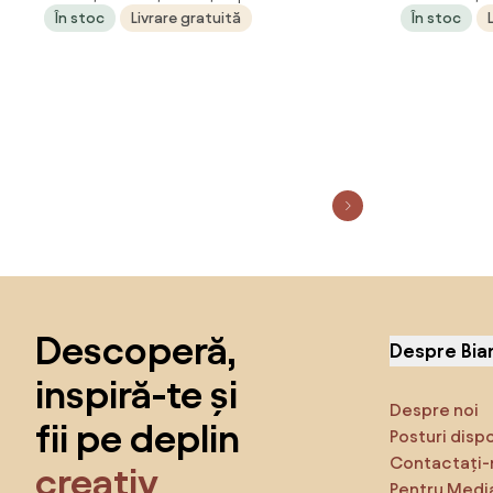
În stoc
Livrare gratuită
În stoc
compozit
Sari peste subsol, revino la începutul paginii
Descoperă,
Despre Bia
inspiră-te și
Despre noi
fii pe deplin
Posturi disp
Contactați-
creativ
Pentru Medi