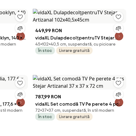
449,99 RON
lyn, 140 ×
vidaXL DulapdecolțpentruTV Stejar
il modern
45×102×40,5 cm, suspendată, cu picioare
Artizanal 102x40,5x45cm
În stoc
Livrare gratuită
787,99 RON
 177,6 × 52
vidaXL Set comodă TV Pe perete 4 pcs
 stil modern
72×37×37 cm, suspendată, în stil modern
Stejar Artizanal 37 x 37 x 72 cm
În stoc
Livrare gratuită