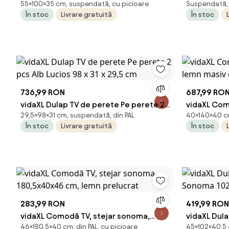
55×100×35 cm, suspendată, cu picioare
Suspendată, d
x 35 x 55 cm Lemn compozit
Stejar Art
În stoc
Livrare gratuită
În stoc
736,99 RON
687,99 RO
vidaXL Dulap TV de perete Pe perete 2
vidaXL Com
29,5×98×31 cm, suspendată, din PAL
40×140×40 cm,
pcs Alb Lucios 98 x 31 x 29,5 cm
lemn masiv
În stoc
Livrare gratuită
În stoc
283,99 RON
419,99 RON
vidaXL Comodă TV, stejar sonoma,
vidaXL Dul
46×180,5×40 cm, din PAL, cu picioare
45×102×40,5 
180,5x40x46 cm, lemn prelucrat
Sonoma 10