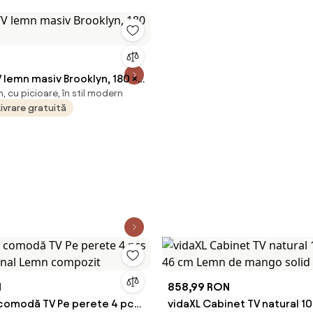
lemn masiv Brooklyn, 180 ×
 cu picioare, în stil modern
Livrare gratuită
N
858,99 RON
 comodă TV Pe perete 4 pcs
vidaXL Cabinet TV natural 105