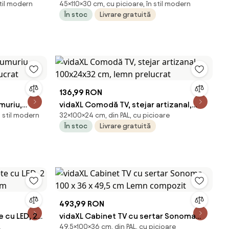
stil modern
45×110×30 cm, cu picioare, în stil modern
lemn masiv reciclat
În stoc
Livrare gratuită
136,99 RON
muriu,
vidaXL Comodă TV, stejar artizanal,
n stil modern
32×100×24 cm, din PAL, cu picioare
lucrat
100x24x32 cm, lemn prelucrat
În stoc
Livrare gratuită
493,99 RON
 cu LED, 2
vidaXL Cabinet TV cu sertar Sonoma
L
49,5×100×36 cm, din PAL, cu picioare
cm
100 x 36 x 49,5 cm Lemn compozit