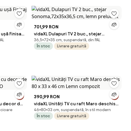
701,99 RON
ușă Finisaj
vidaXL Dulapuri TV 2 buc., stejar
PAL
36,5×72×35 cm, suspendată, din PAL
Sonoma,72x35x36,5 cm, lemn
În stoc
Livrare gratuită
prelucrat
390,99 RON
u decor de
vidaXL Unități TV cu raft Maro deschis
icioare
46×80×33 cm, suspendată, în stil modern
EO
80 x 33 x 46 cm Lemn compozit
În stoc
Livrare gratuită