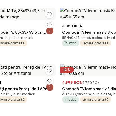
N
3.850 RON
odă TV, 85x33x43,5 cm,
Comodă TV lemn masiv Brook
m, cu picioare, mată
55×140×45 cm, cu picioare, în st
v de mango
45 × 55 cm
Livrare gratuită
În stoc
Livrare gratuită
-13 %
N
4.999 RON
5.760 RON
ăți pentru Pereți de TV Pe
Comodă TV lemn masiv Fidia,
in PAL, în stil modern
60,5×177,6×52 cm, cu picioare, în
s Stejar Artizanal
× 60,5 cm
Livrare gratuită
În stoc
Livrare gratuită