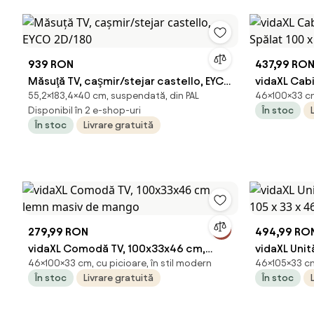
939 RON
437,99 RO
Măsuţă TV, caşmir/stejar castello, EYCO
vidaXL Cabi
55,2×183,4×40 cm, suspendată, din PAL
46×100×33 cm,
2D/180
Spălat 100 
Disponibil în 2 e-shop-uri
În stoc
În stoc
Livrare gratuită
279,99 RON
494,99 RO
vidaXL Comodă TV, 100x33x46 cm,
vidaXL Unită
46×100×33 cm, cu picioare, în stil modern
46×105×33 cm
lemn masiv de mango
105 x 33 x
În stoc
Livrare gratuită
În stoc