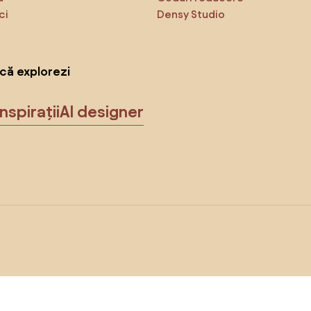
ci
Densy Studio
că explorezi
Inspirații
AI designer