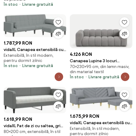
textil
În stoc
Livrare gratuită
1.787,99 RON
vidaXL Canapea extensibilă cu
4.126 RON
Extensibilă, în stil modern,
taburet, 2 locuri, gri deschis,
pentru dormit zilnic
Canapea Lupine 3 locuri
textil
În stoc
Livrare gratuită
70×230×95 cm, din lemn masiv,
chenille Eden L230 cm
din material textil
În stoc
Livrare gratuită
1.675,99 RON
1.618,99 RON
vidaXL Canapea extensibilă cu
vidaXL Pat de zi cu saltea, gri
Extensibilă, în stil modern,
pernuță și taburet 2 locuri gri
80×200 cm, extensibilă, în stil
închis, 80x200 cm, textil
pentru dormit zilnic
textil