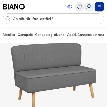
Sari peste navigare, accesează conținutul
Introducerea căutării
Sari peste conținut, mergi la subsol
Mobilier
Canapele
Canapele și divane
VidaXL Canapea din material