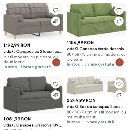
1.154,99 RON
1.192,99 RON
vidaXL Canapea Verde deschis
vidaXL Canapea cu 2 locuri cu
80×158×78 cm, în stil modern, cu
158 x 78 x 80 cm Catifea
În stil modern, cu picioare, cu
pernuțe, gri taupe, 120 cm,
picioare
două locuri
textil
În stoc
Livrare gratuită
În stoc
Livrare gratuită
2.249,99 RON
vidaXL Set de canapea 2 pcs
80×198×78 cm, în stil modern, cu
Crem 198 x 78 x 80 cm Catifea
mai multe locuri
1.081,99 RON
În stoc
Livrare gratuită
vidaXL Canapea Gri închis 139 x