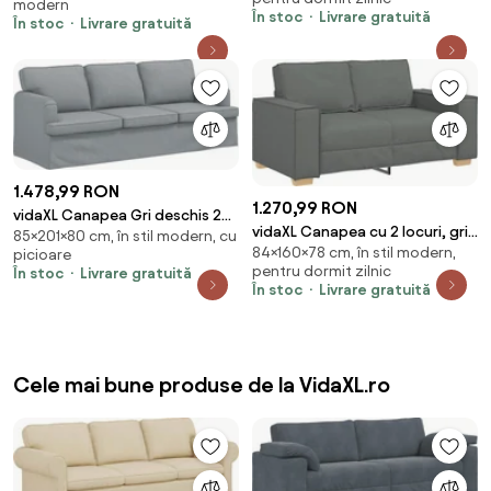
catifea
modern
În stoc
Livrare gratuită
În stoc
Livrare gratuită
1.478,99 RON
1.270,99 RON
vidaXL Canapea Gri deschis 201
vidaXL Canapea cu 2 locuri, gri
85×201×80 cm, în stil modern, cu
x 80 x 85 cm țesătură
84×160×78 cm, în stil modern,
închis, 160x78x84 cm, material
picioare
pentru dormit zilnic
În stoc
Livrare gratuită
textil
În stoc
Livrare gratuită
Cele mai bune produse de la VidaXL.ro