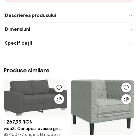
Descrierea produsului
Dimensiuni
Specificații
Produse similare
1.267,99 RON
vidaXL Canapea lovesea gri
82×160×77 cm, în stil modern,
închis 160x77x82 cm țesătură