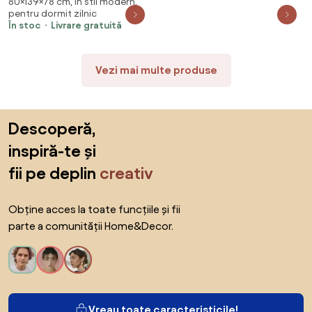
80×139×78 cm, în stil modern,
78 x 80 cm țesătură
pentru dormit zilnic
În stoc
Livrare gratuită
Vezi mai multe produse
Sari peste subsol, revino la începutul paginii
Descoperă,
inspiră-te și
fii pe deplin
creativ
Obține acces la toate funcțiile și fii
parte a comunității Home&Decor.
Vreau toate caracteristicile!