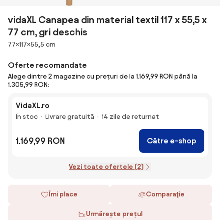
vidaXL Canapea din material textil 117 x 55,5 x
77 cm, gri deschis
Dimensiuni
77×117×55,5 cm
Oferte recomandate
Alege dintre 2 magazine cu prețuri de la 1.169,99 RON până la
1.305,99 RON:
VidaXL.ro
În stoc
Livrare gratuită
14 zile de returnat
1.169,99 RON
Către e-shop
Vezi toate ofertele (2)
Îmi place
Comparaţie
Urmărește prețul