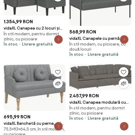
1.354,99 RON
vidaXL Canapea cu 2 locuri și
568,99 RON
În stil modern, pentru dormit
șezlong în formă de L, gri închis,
vidaXL Canapele cu pernă
zilnic, cu picioare
125 cm, material textil
În stoc
Livrare gratuită
În stil modern, cu picioare, cu
110cm Gri închis placaj
două locuri
În stoc
Livrare gratuită
2.457,99 RON
vidaXL Canapea modulară cu
În stil modern, pentru dormit
perne, gri deschis, țesătură
zilnic, cu picioare
velur
695,99 RON
În stoc
Livrare gratuită
vidaXL Banchetă cu perne, gri
75,5×113×64,5 cm, în stil modern,
deschis, 113x64,5x75,5 cm,
cu picioare