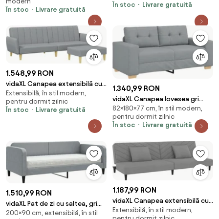
modern
În stoc
Livrare gratuită
În stoc
Livrare gratuită
1.548,99 RON
vidaXL Canapea extensibilă cu
1.340,99 RON
Extensibilă, în stil modern,
taburet, 2 locuri, gri deschis,
vidaXL Canapea lovesea gri
pentru dormit zilnic
textil
82×180×77 cm, în stil modern,
deschis 180x77x82 cm stofa
În stoc
Livrare gratuită
pentru dormit zilnic
În stoc
Livrare gratuită
1.187,99 RON
1.510,99 RON
vidaXL Canapea extensibilă cu
vidaXL Pat de zi cu saltea, gri
Extensibilă, în stil modern,
2 locuri, 2 perne, gri deschis,
200×90 cm, extensibilă, în stil
deschis, 90x200 cm, textil
pentru dormit zilnic