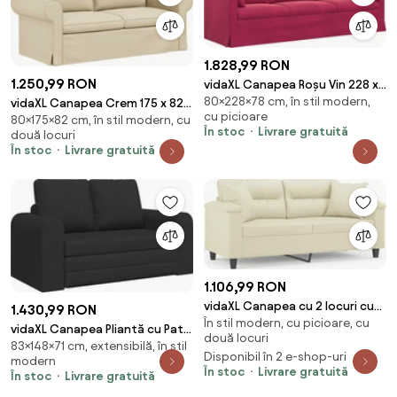
1.828,99 RON
1.250,99 RON
vidaXL Canapea Roșu Vin 228 x
80×228×78 cm, în stil modern,
78 x 80 cm Catifea
vidaXL Canapea Crem 175 x 82 x
cu picioare
80×175×82 cm, în stil modern, cu
80 cm țesătură
În stoc
Livrare gratuită
două locuri
În stoc
Livrare gratuită
1.106,99 RON
vidaXL Canapea cu 2 locuri cu
1.430,99 RON
În stil modern, cu picioare, cu
pernuțe, crem, 140 cm, piele
vidaXL Canapea Pliantă cu Pat
două locuri
ecologică
83×148×71 cm, extensibilă, în stil
Negru 148 x 71 x 83 cm țesătură
Disponibil în 2 e-shop-uri
modern
În stoc
Livrare gratuită
În stoc
Livrare gratuită