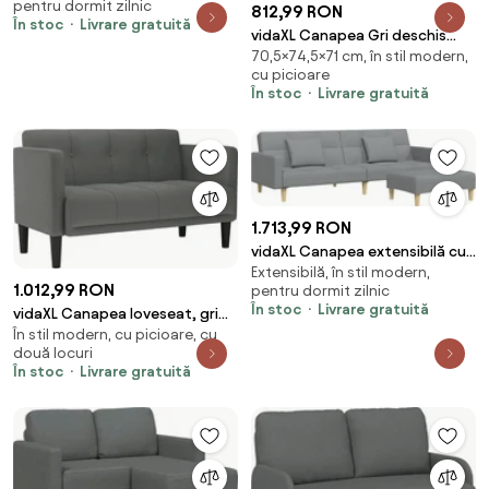
pentru dormit zilnic
812,99 RON
velur
În stoc
Livrare gratuită
vidaXL Canapea Gri deschis
70,5×74,5×71 cm, în stil modern,
74,5 x 71 x 70,5 cm Catifea
cu picioare
În stoc
Livrare gratuită
1.713,99 RON
vidaXL Canapea extensibilă cu
Extensibilă, în stil modern,
taburet, 2 locuri, gri deschis,
1.012,99 RON
pentru dormit zilnic
textil
În stoc
Livrare gratuită
vidaXL Canapea loveseat, gri
În stil modern, cu picioare, cu
închis, 111 cm, textil
două locuri
În stoc
Livrare gratuită