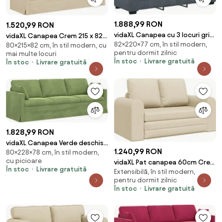
1.888,99 RON
1.520,99 RON
vidaXL Canapea cu 3 locuri gri
vidaXL Canapea Crem 215 x 82 x
82×220×77 cm, în stil modern,
închis 220x77x82 cm catifea
80×215×82 cm, în stil modern, cu
80 cm țesătură
pentru dormit zilnic
mai multe locuri
În stoc
Livrare gratuită
În stoc
Livrare gratuită
1.828,99 RON
vidaXL Canapea Verde deschis
1.240,99 RON
80×228×78 cm, în stil modern,
228 x 78 x 80 cm Catifea
cu picioare
vidaXL Pat canapea 60cm Crem
În stoc
Livrare gratuită
Extensibilă, în stil modern,
țesătură
pentru dormit zilnic
În stoc
Livrare gratuită