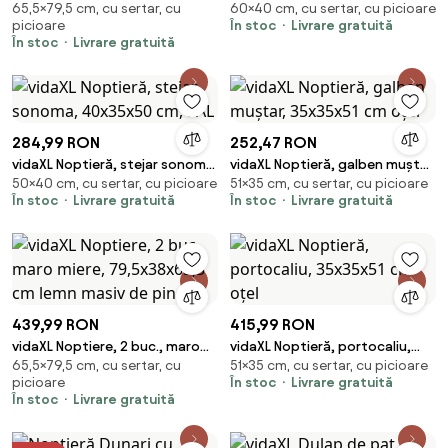
65,5×79,5 cm, cu sertar, cu
60×40 cm, cu sertar, cu picioare
79,5x38x65,5 cm, lemn masiv
sonoma, 40x42x60 cm, lemn
picioare
În stoc
Livrare gratuită
de pin
prelucrat
În stoc
Livrare gratuită
284,99 RON
252,47 RON
vidaXL Noptieră, stejar sonoma,
vidaXL Noptieră, galben muștar,
50×40 cm, cu sertar, cu picioare
51×35 cm, cu sertar, cu picioare
40x35x50 cm, PAL
35x35x51 cm oțel
În stoc
Livrare gratuită
În stoc
Livrare gratuită
439,99 RON
415,99 RON
vidaXL Noptiere, 2 buc., maro
vidaXL Noptieră, portocaliu,
65,5×79,5 cm, cu sertar, cu
51×35 cm, cu sertar, cu picioare
miere, 79,5x38x65,5 cm lemn
35x35x51 cm oțel
picioare
În stoc
Livrare gratuită
masiv de pin
În stoc
Livrare gratuită