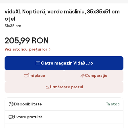
vidaXL Noptieră, verde măsliniu, 35x35x51 cm
oțel
Dimensiuni
51×35 cm
205,99 RON
Vezi istoricul prețurilor
Către magazin VidaXL.ro
Îmi place
Comparaţie
Urmărește prețul
Disponibilitate
În stoc
Livrare gratuită