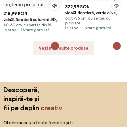
322,99 RON
vidaXL Noptieră, verde olive,
218,99 RON
60,5×36 cm, cu sertar, cu
36x39x60,5 cm, oțel
vidaXL Noptieră cu lumini LED,
picioare
40×60 cm, cu sertar, din PAL
alb, 60x35x40 cm, lemn
În stoc
Livrare gratuită
În stoc
Livrare gratuită
prelucrat
Vezi mai multe produse
Sari peste subsol, revino la începutul paginii
Descoperă,
inspiră-te și
fii pe deplin
creativ
Obține acces la toate funcțiile și fii