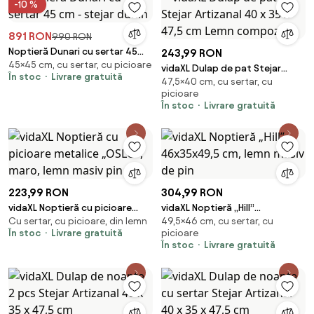
-10 %
891 RON
990 RON
Noptieră Dunari cu sertar 45
243,99 RON
45×45 cm, cu sertar, cu picioare
cm - stejar dunin
vidaXL Dulap de pat Stejar
În stoc
Livrare gratuită
47,5×40 cm, cu sertar, cu
Artizanal 40 x 35 x 47,5 cm
picioare
Lemn compozit
În stoc
Livrare gratuită
223,99 RON
304,99 RON
vidaXL Noptieră cu picioare
vidaXL Noptieră „Hill”
Cu sertar, cu picioare, din lemn
49,5×46 cm, cu sertar, cu
metalice „OSLO”, maro, lemn
46x35x49,5 cm, lemn masiv de
În stoc
Livrare gratuită
picioare
masiv pin
pin
În stoc
Livrare gratuită