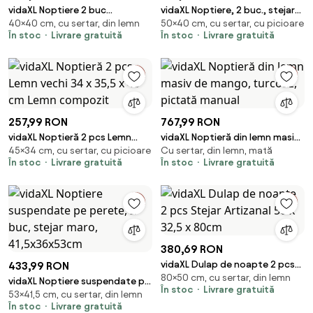
vidaXL Noptiere 2 buc
vidaXL Noptiere, 2 buc., stejar
40×40 cm, cu sertar, din lemn
50×40 cm, cu sertar, cu picioare
40x35x40 cm lemn masiv de
maro, 40x35x50 cm, lemn
În stoc
Livrare gratuită
În stoc
Livrare gratuită
mango
compozit
257,99 RON
767,99 RON
vidaXL Noptieră 2 pcs Lemn
vidaXL Noptieră din lemn masiv
45×34 cm, cu sertar, cu picioare
Cu sertar, din lemn, mată
vechi 34 x 35,5 x 45 cm Lemn
de mango, turcoaz, pictată
În stoc
Livrare gratuită
În stoc
Livrare gratuită
compozit
manual
380,69 RON
vidaXL Dulap de noapte 2 pcs
433,99 RON
80×50 cm, cu sertar, din lemn
Stejar Artizanal 50 x 32,5 x
vidaXL Noptiere suspendate pe
În stoc
Livrare gratuită
80cm
53×41,5 cm, cu sertar, din lemn
perete, 2 buc, stejar maro,
În stoc
Livrare gratuită
41,5x36x53cm