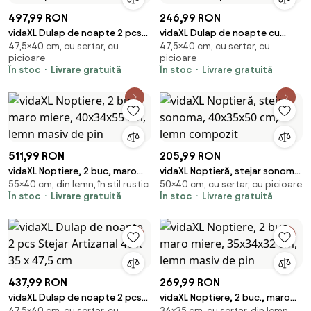
497,99 RON
246,99 RON
vidaXL Dulap de noapte 2 pcs
vidaXL Dulap de noapte cu
47,5×40 cm, cu sertar, cu
47,5×40 cm, cu sertar, cu
Stejar Artizanal 40 x 35 x 47,5
sertar Stejar Artizanal 40 x 35 x
picioare
picioare
cm
47,5 cm
În stoc
Livrare gratuită
În stoc
Livrare gratuită
511,99 RON
205,99 RON
vidaXL Noptiere, 2 buc, maro
vidaXL Noptieră, stejar sonoma,
55×40 cm, din lemn, în stil rustic
50×40 cm, cu sertar, cu picioare
miere, 40x34x55 cm, lemn
40x35x50 cm, lemn compozit
În stoc
Livrare gratuită
În stoc
Livrare gratuită
masiv de pin
437,99 RON
269,99 RON
vidaXL Dulap de noapte 2 pcs
vidaXL Noptiere, 2 buc., maro
47,5×40 cm, cu sertar, cu
34×35 cm, cu sertar, din lemn