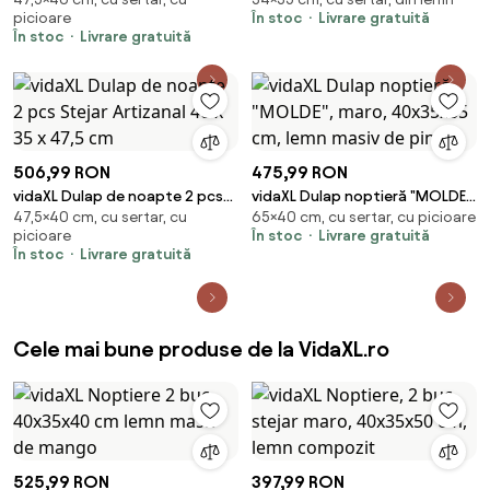
Stejar Artizanal 40 x 35 x 47,5
miere, 35x34x32 cm, lemn
picioare
În stoc
Livrare gratuită
cm
masiv de pin
În stoc
Livrare gratuită
506,99 RON
475,99 RON
vidaXL Dulap de noapte 2 pcs
vidaXL Dulap noptieră "MOLDE",
47,5×40 cm, cu sertar, cu
65×40 cm, cu sertar, cu picioare
Stejar Artizanal 40 x 35 x 47,5
maro, 40x35x65 cm, lemn
picioare
În stoc
Livrare gratuită
cm
masiv de pin
În stoc
Livrare gratuită
Cele mai bune produse de la VidaXL.ro
525,99 RON
397,99 RON