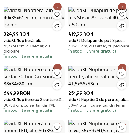
324,99 RON
419,99 RON
vidaXL Noptieră, alb,
vidaXL Dulapuri de pat 2 pcs
61,5×40 cm, cu sertar, cu
50×40 cm, cu sertar, cu picioare
40x35x61,5 cm, lemn masiv de
Stejar Artizanal 40 x 35 x 50 cm
picioare
În stoc
Livrare gratuită
pin
În stoc
Livrare gratuită
644,99 RON
251,99 RON
vidaXL Noptiere cu 2 sertare 2
vidaXL Noptieră de perete, alb
80×38 cm, cu sertar, din PAL
53×41,5 cm, cu sertar, din lemn
buc Gri Sonoma 38x34x80 cm
extralucios, 41,5x36x53cm
În stoc
Livrare gratuită
În stoc
Livrare gratuită