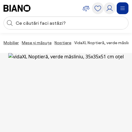
Sari peste navigare, accesează conținutul
Introducerea căutării
Sari peste conținut, mergi la subsol
Mobilier
Mese și măsuțe
Noptiere
VidaXL Noptieră, verde măslini