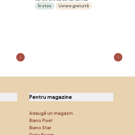
60x35x40 cm, lemn prelucrat
În stoc
Livrare gratuită
Pentru magazine
Adaugă un magazin
Biano Pixel
Biano Star
Data Room