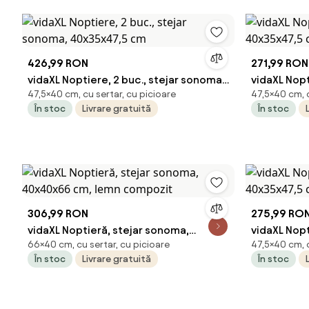
426,99 RON
271,99 RON
vidaXL Noptiere, 2 buc., stejar sonoma,
vidaXL Nopt
47,5×40 cm, cu sertar, cu picioare
47,5×40 cm, c
40x35x47,5 cm
40x35x47,5
În stoc
Livrare gratuită
În stoc
306,99 RON
275,99 RO
vidaXL Noptieră, stejar sonoma,
vidaXL Nopt
66×40 cm, cu sertar, cu picioare
47,5×40 cm, c
40x40x66 cm, lemn compozit
40x35x47,
În stoc
Livrare gratuită
În stoc