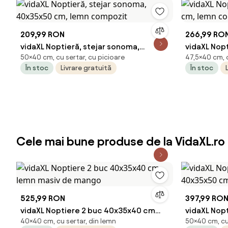
209,99 RON
266,99 RO
vidaXL Noptieră, stejar sonoma,
vidaXL Nopt
50×40 cm, cu sertar, cu picioare
47,5×40 cm, c
40x35x50 cm, lemn compozit
cm, lemn 
În stoc
Livrare gratuită
În stoc
Cele mai bune produse de la VidaXL.ro
525,99 RON
397,99 RO
vidaXL Noptiere 2 buc 40x35x40 cm
vidaXL Nopt
40×40 cm, cu sertar, din lemn
50×40 cm, cu 
lemn masiv de mango
40x35x50 