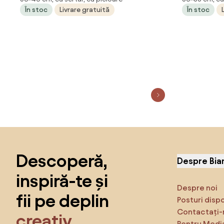
Artizanal 40 x 35 x 50 cm
Sonoma 38
În stoc
Livrare gratuită
În stoc
Sari peste subsol, revino la începutul paginii
Descoperă,
Despre Bia
inspiră-te și
Despre noi
fii pe deplin
Posturi disp
Contactați-
creativ
Pentru Medi