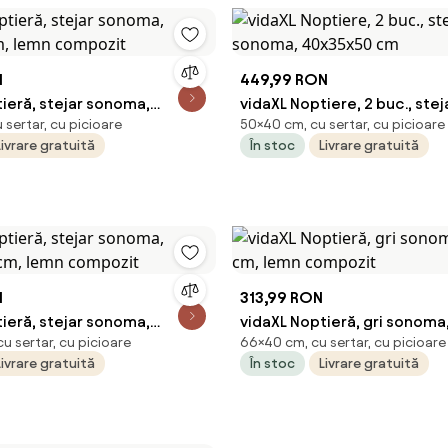
N
449,99 RON
ieră, stejar sonoma,
vidaXL Noptiere, 2 buc., ste
sertar, cu picioare
50×40 cm, cu sertar, cu picioare
cm, lemn compozit
40x35x50 cm
Livrare gratuită
În stoc
Livrare gratuită
N
313,99 RON
ieră, stejar sonoma,
vidaXL Noptieră, gri sonom
u sertar, cu picioare
66×40 cm, cu sertar, cu picioare
 cm, lemn compozit
cm, lemn compozit
Livrare gratuită
În stoc
Livrare gratuită