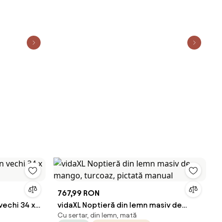
767,99 RON
vechi 34 x
vidaXL Noptieră din lemn masiv de
Cu sertar, din lemn, mată
t
mango, turcoaz, pictată manual