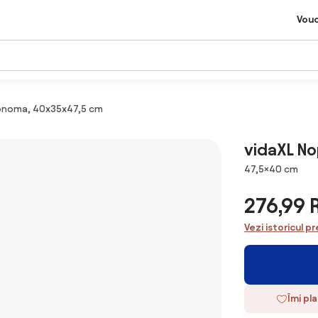
Vou
 sonoma, 40x35x47,5 cm
vidaXL No
Dimensiuni
47,5×40 cm
276,99
Vezi istoricul pr
Îmi pl