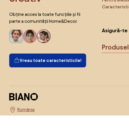
Caracteristi
Obține acces la toate funcțiile și fii
parte a comunității Home&Decor.
Asigură-te 
Produse
Vreau toate caracteristicile!
Alege țara