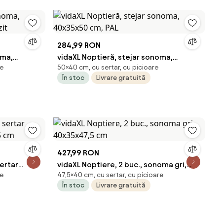
284,99 RON
oma,
vidaXL Noptieră, stejar sonoma,
re
50×40 cm, cu sertar, cu picioare
zit
40x35x50 cm, PAL
În stoc
Livrare gratuită
427,99 RON
ertar
vidaXL Noptiere, 2 buc., sonoma gri,
re
47,5×40 cm, cu sertar, cu picioare
,5 cm
40x35x47,5 cm
În stoc
Livrare gratuită