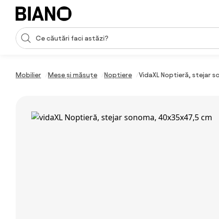
Sari peste navigare, accesează conținutul
Introducerea căutării
Sari peste conținut, mergi la subsol
Mobilier
Mese și măsuțe
Noptiere
VidaXL Noptieră, stejar