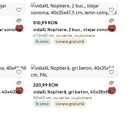
510,99 RON
jar sonoma,
vidaXL Noptiere, 2 buc., stejar sonoma,
47,5×40 cm, cu sertar, cu picioare
40x35x47,5 cm, lemn compozit
În stoc
Livrare gratuită
220,99 RON
a, 40x40x66
vidaXL Noptieră, gri beton, 40x35x50
50×40 cm, cu sertar, cu picioare
cm, PAL
În stoc
Livrare gratuită