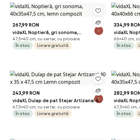
267,99 RON
334,99 RO
vidaXL Noptieră, gri sonoma,
vidaXL Nopt
47,5×40 cm, cu sertar, cu picioare
66×40 cm, cu 
40x35x47,5 cm, lemn compozit
40x40x66 
În stoc
Livrare gratuită
În stoc
243,99 RON
282,99 RO
vidaXL Dulap de pat Stejar Artizanal 40
vidaXL Nopt
47,5×40 cm, cu sertar, cu picioare
47,5×40 cm, c
x 35 x 47,5 cm Lemn compozit
40x35x47,5
În stoc
Livrare gratuită
În stoc