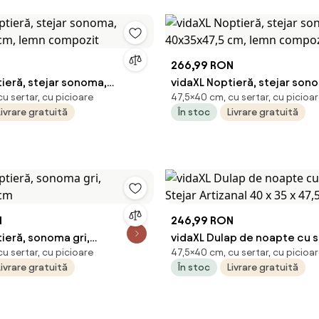
266,99 RON
ieră, stejar sonoma,
vidaXL Noptieră, stejar son
u sertar, cu picioare
47,5×40 cm, cu sertar, cu picioa
 cm, lemn compozit
40x35x47,5 cm, lemn compo
Livrare gratuită
În stoc
Livrare gratuită
N
246,99 RON
ieră, sonoma gri,
vidaXL Dulap de noapte cu s
u sertar, cu picioare
47,5×40 cm, cu sertar, cu picioa
5 cm
Stejar Artizanal 40 x 35 x 47
Livrare gratuită
În stoc
Livrare gratuită