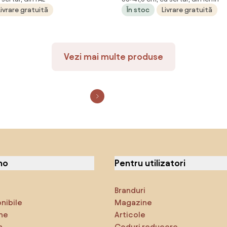
x34x80 cm
extralucios, 41,5x36x53cm
Livrare gratuită
În stoc
Livrare gratuită
Vezi mai multe produse
no
Pentru utilizatori
Branduri
onibile
Magazine
ne
Articole
a
Coduri reducere