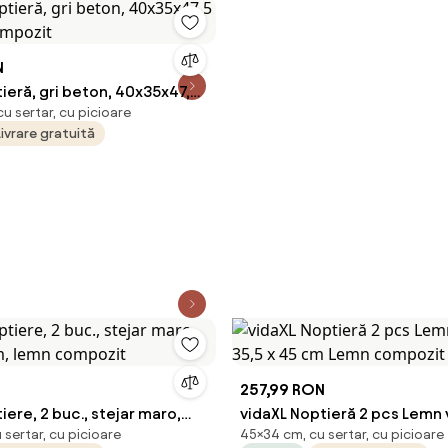
N
ieră, gri beton, 40x35x47,5
u sertar, cu picioare
compozit
Livrare gratuită
N
257,99 RON
iere, 2 buc., stejar maro,
vidaXL Noptieră 2 pcs Lemn 
sertar, cu picioare
45×34 cm, cu sertar, cu picioare
cm, lemn compozit
35,5 x 45 cm Lemn compozi