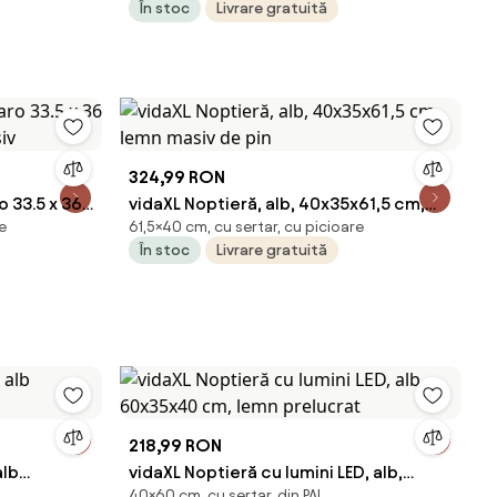
În stoc
Livrare gratuită
324,99 RON
 33.5 x 36
vidaXL Noptieră, alb, 40x35x61,5 cm,
e
61,5×40 cm, cu sertar, cu picioare
siv
lemn masiv de pin
În stoc
Livrare gratuită
218,99 RON
alb
vidaXL Noptieră cu lumini LED, alb,
40×60 cm, cu sertar, din PAL