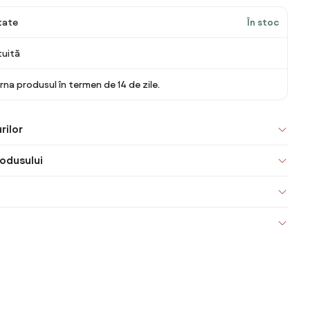
itate
În stoc
tuită
rna produsul în termen de 14 de zile.
rilor
odusului