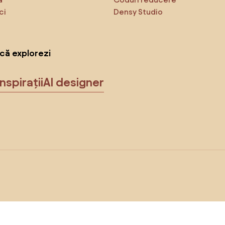
ci
Densy Studio
că explorezi
Inspirații
AI designer