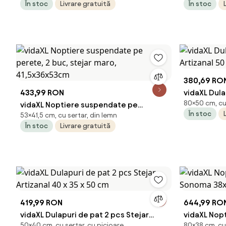
În stoc
Livrare gratuită
În stoc
380,69 RO
433,99 RON
vidaXL Dula
80×50 cm, cu 
vidaXL Noptiere suspendate pe
Artizanal 5
În stoc
53×41,5 cm, cu sertar, din lemn
perete, 2 buc, stejar maro,
În stoc
Livrare gratuită
41,5x36x53cm
419,99 RON
644,99 RO
vidaXL Dulapuri de pat 2 pcs Stejar
vidaXL Nopt
50×40 cm, cu sertar, cu picioare
80×38 cm, cu 