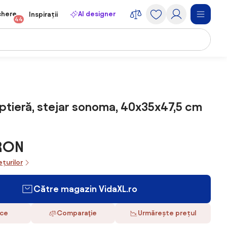
chere
AI designer
Inspirații
44
ptieră, stejar sonoma, 40x35x47,5 cm
 RON
ețurilor
Către magazin VidaXL.ro
ace
Comparaţie
Urmărește prețul