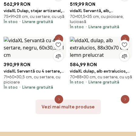
562,99 RON
519,99 RON
vidaXL Dulap, stejar artizanal,
vidaXL Servantă, alb,
75×91×28 cm, cu sertare, cu ușă
70×101,5×35 cm, cu picioare,
91x28x75 cm, lemn prelucrat
101,5x35x70 cm, lemn prelucrat
În stoc
Livrare gratuită
lucioasă
În stoc
Livrare gratuită
390,99 RON
584,99 RON
vidaXL Servantă cu 4 sertare,
vidaXL dulap, alb extralucios,
71×60×30,5 cm, cu sertare, cu
70×88×30 cm, cu sertare, cu ușă
negru, 60x30,5x71 cm
88x30x70 cm, lemn prelucrat
picioare
În stoc
Livrare gratuită
În stoc
Livrare gratuită
Vezi mai multe produse
Sari peste subsol, revino la începutul paginii