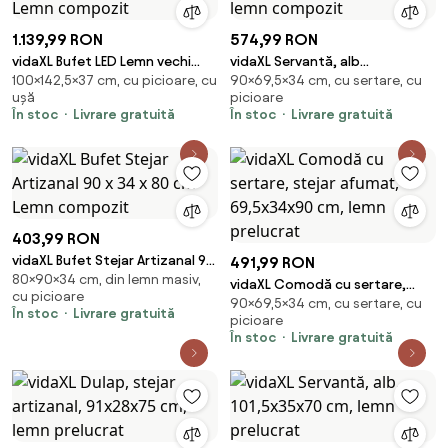
1.139,99 RON
574,99 RON
vidaXL Bufet LED Lemn vechi
vidaXL Servantă, alb
100×142,5×37 cm, cu picioare, cu
90×69,5×34 cm, cu sertare, cu
142,5 x 37 x 100 cm Lemn
extralucios, 69,5x34x90 cm,
ușă
picioare
compozit
lemn compozit
În stoc
Livrare gratuită
În stoc
Livrare gratuită
403,99 RON
vidaXL Bufet Stejar Artizanal 90
491,99 RON
80×90×34 cm, din lemn masiv,
x 34 x 80 cm Lemn compozit
vidaXL Comodă cu sertare,
cu picioare
90×69,5×34 cm, cu sertare, cu
stejar afumat, 69,5x34x90 cm,
În stoc
Livrare gratuită
picioare
lemn prelucrat
În stoc
Livrare gratuită