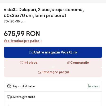
vidaXL Dulapuri, 2 buc, stejar sonoma,
60x35x70 cm, lemn prelucrat
Dimensiuni
70×120×35 cm
675,99 RON
Vezi istoricul prețurilor
Către magazin VidaXL.ro
Îmi place
Comparaţie
Urmărește prețul
Disponibilitate
În stoc
Livrare gratuită