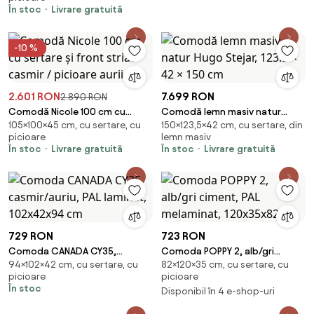
compozit
În stoc
Livrare gratuită
-10 %
2.601 RON
7.699 RON
2.890 RON
Comodă Nicole 100 cm cu
Comodă lemn masiv natur
105×100×45 cm, cu sertare, cu
150×123,5×42 cm, cu sertare, din
sertare și front striat - casmir /
Hugo Stejar, 123.5 × 42 × 150 cm
picioare
lemn masiv
picioare aurii
În stoc
Livrare gratuită
În stoc
Livrare gratuită
729 RON
723 RON
Comoda CANADA CY35,
Comoda POPPY 2, alb/gri
94×102×42 cm, cu sertare, cu
82×120×35 cm, cu sertare, cu
casmir/auriu, PAL laminat,
ciment, PAL melaminat,
picioare
picioare
102x42x94 cm
120x35x82 cm
În stoc
Disponibil în 4 e-shop-uri