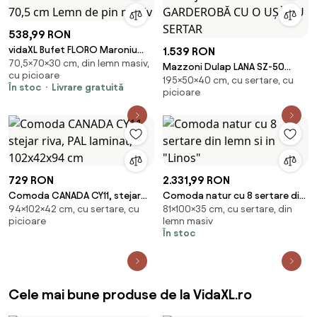
538,99 RON
vidaXL Bufet FLORO Maroniu
1.539 RON
70,5×70×30 cm, din lemn masiv,
cerat 70 x 30 x 70,5 cm Lemn
Mazzoni Dulap LANA SZ-50
cu picioare
de pin masiv
195×50×40 cm, cu sertare, cu
Stejar Artisan - GARDEROBĂ CU
În stoc
Livrare gratuită
picioare
O UȘĂ CU SERTAR
729 RON
2.331,99 RON
Comoda CANADA CY11, stejar
Comoda natur cu 8 sertare din
94×102×42 cm, cu sertare, cu
81×100×35 cm, cu sertare, din
riva, PAL laminat, 102x42x94 cm
lemn si in "Linos"
picioare
lemn masiv
În stoc
Cele mai bune produse de la VidaXL.ro