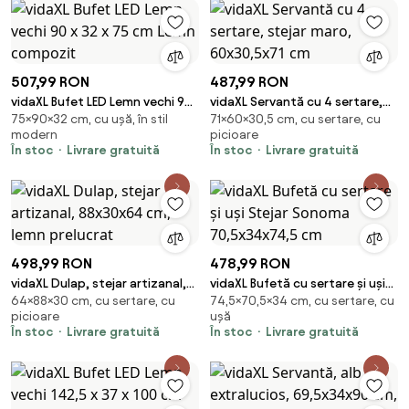
507,99 RON
487,99 RON
vidaXL Bufet LED Lemn vechi 90
vidaXL Servantă cu 4 sertare,
75×90×32 cm, cu ușă, în stil
71×60×30,5 cm, cu sertare, cu
x 32 x 75 cm Lemn compozit
stejar maro, 60x30,5x71 cm
modern
picioare
În stoc
Livrare gratuită
În stoc
Livrare gratuită
498,99 RON
478,99 RON
vidaXL Dulap, stejar artizanal,
vidaXL Bufetă cu sertare și uși
64×88×30 cm, cu sertare, cu
74,5×70,5×34 cm, cu sertare, cu
88x30x64 cm, lemn prelucrat
Stejar Sonoma 70,5x34x74,5
picioare
ușă
cm
În stoc
Livrare gratuită
În stoc
Livrare gratuită