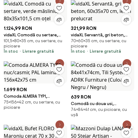
1.124,99 RON
321,99 RON
vidaXL Comodă cu sertare,
vidaXL Servantă, gri beton,
101,5×80×35 cm, cu sertare, cu
70×60×35 cm, cu sertare, cu
verde măsliniu, 80x35x101,5 cm
60x35x70 cm, lemn prelucrat
picioare
picioare
oțel
În stoc
Livrare gratuită
În stoc
Livrare gratuită
1.699 RON
Comoda ALMERA TYP1,
639 RON
75×156×42 cm, cu sertare, cu
nuc/casmir, PAL laminat,
Comodă cu doua usi,
picioare
156x42x75 cm
74×84×41 cm, cu picioare, cu
84x41x74cm, Tili System, ADRK
ușă
Furniture (Culoare: Negru /
Negru)