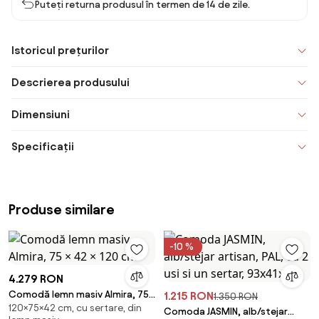
Puteți returna produsul în termen de 14 de zile.
Istoricul prețurilor
Descrierea produsului
Dimensiuni
Specificații
Produse similare
-10 %
4.279 RON
Comodă lemn masiv Almira, 75
1.215 RON
1.350 RON
120×75×42 cm, cu sertare, din
× 42 × 120 cm
Comoda JASMIN, alb/stejar