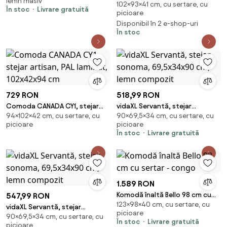
lemn masiv
102×93×41 cm, cu sertare, cu
artisan, PAL, cu 2 usi si un sertar,
În stoc
Livrare gratuită
picioare
93x41x1
Disponibil în 2 e-shop-uri
În stoc
729 RON
518,99 RON
Comoda CANADA CY1, stejar
vidaXL Servantă, stejar
94×102×42 cm, cu sertare, cu
90×69,5×34 cm, cu sertare, cu
artisan, PAL laminat, 102x42x94
sonoma, 69,5x34x90 cm, lemn
picioare
picioare
cm
compozit
În stoc
Livrare gratuită
1.589 RON
Komodă înaltă Bello 98 cm cu
547,99 RON
123×98×40 cm, cu sertare, cu
sertar - congo
vidaXL Servantă, stejar
picioare
90×69,5×34 cm, cu sertare, cu
sonoma, 69,5x34x90 cm, lemn
În stoc
Livrare gratuită
picioare