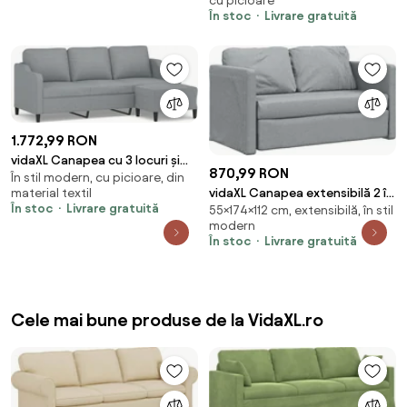
cu picioare
textil
În stoc
Livrare gratuită
1.772,99 RON
vidaXL Canapea cu 3 locuri și
870,99 RON
În stil modern, cu picioare, din
taburet, gri deschis, 180 cm,
material textil
vidaXL Canapea extensibilă 2 în
textil
În stoc
Livrare gratuită
55×174×112 cm, extensibilă, în stil
1, gri deschis, 112x174x55 cm,
modern
textil
În stoc
Livrare gratuită
Cele mai bune produse de la VidaXL.ro