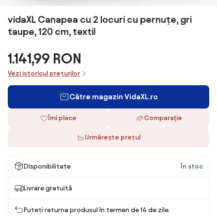
vidaXL Canapea cu 2 locuri cu pernuțe, gri
taupe, 120 cm, textil
1.141,99 RON
Vezi istoricul prețurilor
Către magazin VidaXL.ro
Îmi place
Comparaţie
Urmărește prețul
Disponibilitate
În stoc
Livrare gratuită
Puteți returna produsul în termen de 14 de zile.