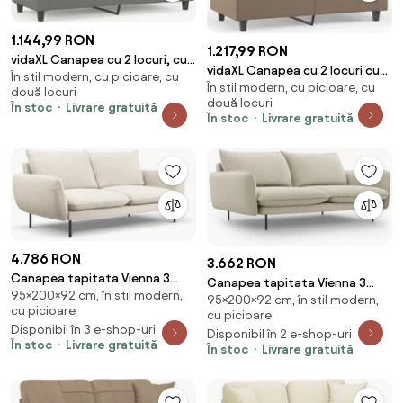
1.144,99 RON
1.217,99 RON
vidaXL Canapea cu 2 locuri, cu
vidaXL Canapea cu 2 locuri cu
În stil modern, cu picioare, cu
perne, gri, 140 cm, microfibră
În stil modern, cu picioare, cu
pernuțe, cappuccino, 120 cm,
două locuri
două locuri
piele eco.
În stoc
Livrare gratuită
În stoc
Livrare gratuită
4.786 RON
3.662 RON
Canapea tapitata Vienna 3
Canapea tapitata Vienna 3
95×200×92 cm, în stil modern,
locuri plusat/picioare negre –
95×200×92 cm, în stil modern,
locuri picioare gold – L200 x l92
cu picioare
L200 x l92 x h95
cu picioare
x h95
Disponibil în 3 e-shop-uri
Disponibil în 2 e-shop-uri
În stoc
Livrare gratuită
În stoc
Livrare gratuită