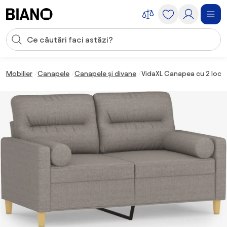
Sari peste navigare, accesează conținutul
Introducerea căutării
Sari peste conținut, mergi la subsol
Mobilier
Canapele
Canapele și divane
VidaXL Canapea cu 2 locuri