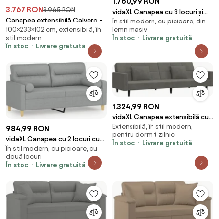
1.760,99 RON
3.767 RON
3.965 RON
vidaXL Canapea cu 3 locuri și
Canapea extensibilă Calvero -
În stil modern, cu picioare, din
taburet, taupe, 180 cm,
lemn masiv
100×233×102 cm, extensibilă, în
țesătură bej Kiara 852
material textil
În stoc
Livrare gratuită
stil modern
În stoc
Livrare gratuită
1.324,99 RON
vidaXL Canapea extensibilă cu
Extensibilă, în stil modern,
2 locuri, 2 perne, gri închis,
984,99 RON
pentru dormit zilnic
catifea
vidaXL Canapea cu 2 locuri cu
În stoc
Livrare gratuită
În stil modern, cu picioare, cu
pernuțe, gri deschis, 140 cm,
două locuri
textil
În stoc
Livrare gratuită