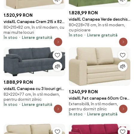
1.828,99 RON
1.520,99 RON
vidaXL Canapea Verde deschis
vidaXL Canapea Crem 215 x 82 x
80×228×78 cm, în stil modern,
228 x 78 x 80 cm Catifea
80×215×82 cm, în stil modern, cu
80 cm țesătură
cu picioare
mai multe locuri
În stoc
Livrare gratuită
În stoc
Livrare gratuită
1.888,99 RON
vidaXL Canapea cu 3 locuri gri
1.240,99 RON
82×220×77 cm, în stil modern,
închis 220x77x82 cm catifea
vidaXL Pat canapea 60cm Crem
pentru dormit zilnic
Extensibilă, în stil modern,
țesătură
În stoc
Livrare gratuită
pentru dormit zilnic
În stoc
Livrare gratuită