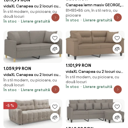
Canapea lemn masiv GEORGE,
vidaXL Canapea cu 2 locuri cu
81×185×86 cm, în stil retro, cu
185 × 86 × 81 cm
În stil modern, cu picioare, cu
pernuțe, gri taupe, 120 cm,
picioare
două locuri
textil
În stoc
Livrare gratuită
În stoc
Livrare gratuită
1.101,99 RON
1.059,99 RON
vidaXL Canapea cu 2 locuri cu
vidaXL Canapea cu 2 locuri cu
În stil modern, cu picioare, cu
pernuțe, cappuccino, 140 cm,
În stil modern, cu picioare, cu
pernuțe, gri taupe, 140 cm,
două locuri
piele eco.
două locuri
textil
În stoc
Livrare gratuită
În stoc
Livrare gratuită
-5 %