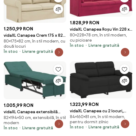
1.828,99 RON
1.250,99 RON
vidaXL Canapea Roșu Vin 228 x
80×228×78 cm, în stil modern,
78 x 80 cm Catifea
vidaXL Canapea Crem 175 x 82 x
cu picioare
80×175×82 cm, în stil modern, cu
80 cm țesătură
În stoc
Livrare gratuită
două locuri
În stoc
Livrare gratuită
1.323,99 RON
1.005,99 RON
vidaXL Canapea cu 2 locuri,
vidaXL Canapea extensibilă
84×160×81 cm, în stil modern,
neagră, 160x81x84 cm, material
82×194×50 cm, extensibilă, în stil
Verde închis 194 x 50 x 82 cm
pentru dormit zilnic
modern
textil
țesătură
În stoc
Livrare gratuită
În stoc
Livrare gratuită