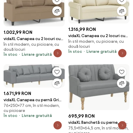
1.316,99 RON
1.002,99 RON
vidaXL Canapea cu 2 locuri cu
vidaXL Canapea cu 2 locuri cu
În stil modern, cu picioare, cu
pernuțe, crem, 140 cm, piele
În stil modern, cu picioare, cu
pernuțe, cappuccino, 140 cm,
două locuri
ecologică
două locuri
piele eco.
În stoc
Livrare gratuită
În stoc
Livrare gratuită
1.671,99 RON
vidaXL Canapea cu pernă Gri
76×250×77 cm, în stil modern,
deschis 250 x 77 x 76 cm
cu picioare
țesătură
695,99 RON
În stoc
Livrare gratuită
vidaXL Banchetă cu perne, gri
75,5×113×64,5 cm, în stil modern,
deschis, 113x64,5x75,5 cm,