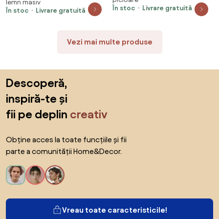
lemn masiv
În stoc
Livrare gratuită
În stoc
Livrare gratuită
Vezi mai multe produse
Sari peste subsol, revino la începutul paginii
Descoperă,
inspiră-te și
fii pe deplin
creativ
Obține acces la toate funcțiile și fii
parte a comunității Home&Decor.
Vreau toate caracteristicile!